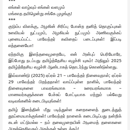
***
எங்கள் வாழ்வும் எங்கள் வளமும்
மங்காத தமிழென்று சங்கே முழங்கு!
***
குடும்ப விளக்கு, அழகின் சிரிப்பு போன்ற தனித் தொகுப்புகள்
உளவியல் நுட்பமும், அழகியல் நுட்பமும் அணிவகுக்கப்
புனையப்பட்ட பாவேந்தர் கவிதைப் படைப்புகள்! இப்படி
எத்தனையோ!
ஏற்றமிகு இளந்தலைமுறையே, என் அன்புப் பெரியோரே,
இப்போது நடப்பது தமிழ்த்தேசிய எழுச்சி யுகம்! அதிலும் 2025
தமிழ்த்தேசிய எழுச்சி ஆண்டாகத் தொடர்ந்து கொண்டுள்ளது.
இவ்வாண்டு (2025) ஏப்ரல் 21 – பாவேந்தர் நினைவுநாள்; ஏப்ரல்
29 பாவேந்தர் பிறந்தநாள்! வாய்ப்புள்ள நாளில், பாவேந்தர்
நினைவுகளை பாவரங்கமாக – உரையரங்கமாக –
மாணவர்களுக்கான பேச்சுப் போட்டியாக மற்றும் பல்வேறு
வடிவங்களில் கடைபிடியுங்கள்!
தமிழ் இனத்தின் மீது படிந்துள்ள கறைகளைத் துடைத்துத்
தூய்மையாக்குங்கள்! பாவேந்தர் நாளைக் கடைபிடிப்பது நன்றிக்
கடன் மட்டுமல்ல – நம் தலைமுறையின் அடிமைத் தளைகளை
அறுத்தெறிவதும் அதற்குள் உள்ளடக்கம்!