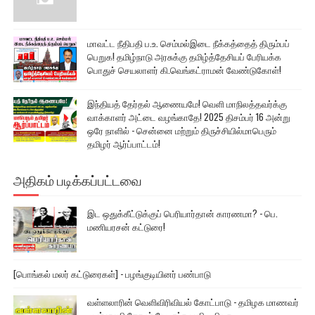
மாவட்ட நீதிபதி ப.உ. செம்மல்இடை நீக்கத்தைத் திரும்பப்
பெறுக! தமிழ்நாடு அரசுக்கு தமிழ்த்தேசியப் பேரியக்க
பொதுச் செயலாளர் கி.வெங்கட்ராமன் வேண்டுகோள்!
இந்தியத் தேர்தல் ஆணையமே! வெளி மாநிலத்தவர்க்கு
வாக்காளர் அட்டை வழங்காதே! 2025 திசம்பர் 16 அன்று
ஒரே நாளில் - சென்னை மற்றும் திருச்சியில்மாபெரும்
தமிழர் ஆர்ப்பாட்டம்!
அதிகம் படிக்கப்பட்டவை
இட ஒதுக்கீட்டுக்குப் பெரியார்தான் காரணமா? - பெ.
மணியரசன் கட்டுரை!
[பொங்கல் மலர் கட்டுரைகள்] - பழங்குடியினர் பண்பாடு
வள்ளலாரின் வெளிவிரிவியல் கோட்பாடு - தமிழக மாணவர்