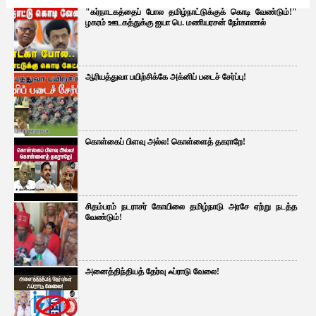
"கர்நாடகத்தைப் போல தமிழ்நாட்டுக்குக் கொடி வேண்டும்!"
ழகரம் ஊடகத்துக்கு ஐயா பெ. மணியரசன் நோ்காணல்
ஆரியத்துவா பயிற்சிக்கே அக்னிப் படைச் சேர்ப்பு!
கொள்கைப் பிளவு அல்ல! கொள்ளைத் தகராறே!
சிதம்பரம் நடராசர் கோயிலை தமிழ்நாடு அரசே ஏற்று நடத்த
வேண்டும்!
அனைத்திந்தியத் தேர்வு ஃப்ராடு வேலை!