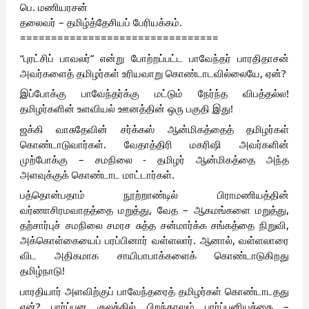
பெ. மணியரசன்
தலைவர் – தமிழ்த்தேசியப் பேரியக்கம்.
================================
“புரட்சிப் பாவலர்” என்று போற்றப்பட்ட பாவேந்தர் பாரதிதாசன்
அவர்களைத் தமிழர்கள் உரியவாறு கொண்டாடவில்லையே, ஏன்?
இப்போக்கு பாவேந்தர்க்கு மட்டும் நேர்ந்த விபத்தல்ல!
தமிழர்களின் உளவியல் ஊனத்தின் ஒரு பகுதி இது!
ஜக்கி வாசுதேவின் சர்க்கஸ் ஆன்மிகத்தைத் தமிழர்கள்
கொண்டாடுவார்கள். வேதாத்திரி மகரிஷி அவர்களின்
முற்போக்கு – சமநிலை - தமிழர் ஆன்மிகத்தை அந்த
அளவுக்குக் கொண்டாட மாட்டார்கள்.
பத்தொன்பதாம் நூற்றாண்டில் பிராமணியத்தின்
வர்ணாசிரமவாதத்தை மறுத்து, வேத – ஆகமங்களை மறுத்து,
தற்சார்புச் சமநிலை சமரச சுத்த சன்மார்க்க சங்கத்தை நிறுவி,
அக்கொள்கையைப் பரப்பினார் வள்ளலார். ஆனால், வள்ளலாரை
விட அதிகமாக சாயிபாபாக்களைக் கொண்டாடுகிறது
தமிழ்நாடு!
பாரதியார் அளவிற்குப் பாவேந்தரைத் தமிழர்கள் கொண்டாடதது
ஏன்? பார்ப்பன குலத்தில் பிறந்தாலும் பார்ப்பனியத்தை –