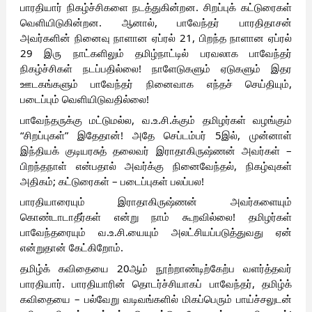
பாரதியார் நிகழ்ச்சிகளை நடத்துகின்றன. சிறப்புக் கட்டுரைகள்
வெளியிடுகின்றன. ஆனால், பாவேந்தர் பாரதிதாசன்
அவர்களின் நினைவு நாளான ஏப்ரல் 21, பிறந்த நாளான ஏப்ரல்
29 இரு நாட்களிலும் தமிழ்நாட்டில் பரவலாக பாவேந்தர்
நிகழ்ச்சிகள் நடப்பதில்லை! நாளேடுகளும் ஏடுகளும் இதர
ஊடகங்களும் பாவேந்தர் நினைவாக எந்தச் செய்தியும்,
படைப்பும் வெளியிடுவதில்லை!
பாவேந்தருக்கு மட்டுமல்ல, வ.உ.சி.க்கும் தமிழர்கள் வழங்கும்
“சிறப்புகள்” இதேதான்! அதே செப்டம்பர் 5இல், முன்னாள்
இந்தியக் குடியரசுத் தலைவர் இராதாகிருஷ்ணன் அவர்கள் –
பிறந்தநாள் என்பதால் அவர்க்கு நினைவேந்தல், நிகழ்வுகள்
அதிகம்; கட்டுரைகள் – படைப்புகள் பலப்பல!
பாரதியாரையும் இராதாகிருஷ்ணன் அவர்களையும்
கொண்டாடாதீர்கள் என்று நாம் கூறவில்லை! தமிழர்கள்
பாவேந்தரையும் வ.உ.சி.யையும் அலட்சியப்படுத்துவது ஏன்
என்றுதான் கேட்கிறோம்.
தமிழ்க் கவிதையை 20ஆம் நூற்றாண்டிற்கேற்ப வளர்த்தவர்
பாரதியார். பாரதியாரின் தொடர்ச்சியாகப் பாவேந்தர், தமிழ்க்
கவிதையை – பல்வேறு வடிவங்களில் மிகப்பெரும் பாய்ச்சலுடன்