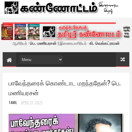
கண்ணோட்டம் - இணைய இதழ்
ஆசிரியர் :
பெ. மணியரசன்
| இணையாசிரியர் :
கி. வெங்கட்ராமன்
பாவேந்தரைக் கொண்டாட மறந்ததேன்? பெ.
மணியரசன்
TAMIL
APRIL 13, 2025