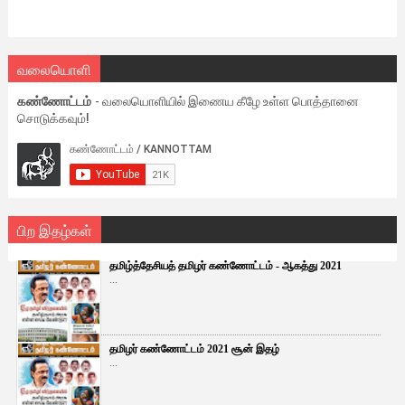
வலையொளி
கண்ணோட்டம்
- வலையொளியில் இணைய கீழே உள்ள பொத்தானை
சொடுக்கவும்!
பிற இதழ்கள்
தமிழ்த்தேசியத் தமிழர் கண்ணோட்டம் - ஆகத்து 2021
...
தமிழர் கண்ணோட்டம் 2021 சூன் இதழ்
...