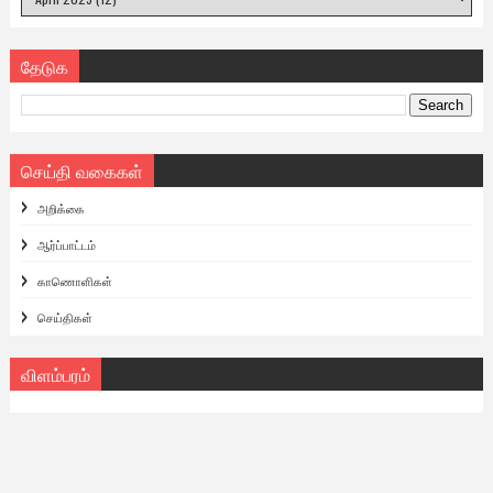
தேடுக
செய்தி வகைகள்
அறிக்கை
ஆர்ப்பாட்டம்
காணொளிகள்
செய்திகள்
விளம்பரம்