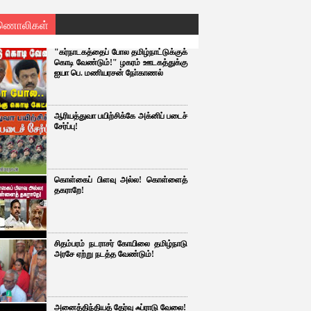
ணொலிகள்
"கர்நாடகத்தைப் போல தமிழ்நாட்டுக்குக்
கொடி வேண்டும்!" ழகரம் ஊடகத்துக்கு
ஐயா பெ. மணியரசன் நோ்காணல்
ஆரியத்துவா பயிற்சிக்கே அக்னிப் படைச்
சேர்ப்பு!
கொள்கைப் பிளவு அல்ல! கொள்ளைத்
தகராறே!
சிதம்பரம் நடராசர் கோயிலை தமிழ்நாடு
அரசே ஏற்று நடத்த வேண்டும்!
அனைத்திந்தியத் தேர்வு ஃப்ராடு வேலை!