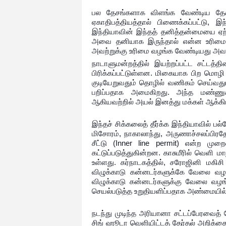
பல தேசங்களாக விளங்க வேண்டிய தே
ஏகாதிபத்தியத்தால் பிணைக்கப்பட்டு, இந
இந்தியாவின் இந்தத் தனித்தன்மையை ஏற்
அவை தனியாக இருந்தால் என்ன உரிமைக
அவற்றுக்கு உரிமை வழங்க வேண்டியது அவ
நாடாளுமன்றத்தில் இயற்றப்பட்ட சட்டத்
பிரிக்கப்பட்டுள்ளன. மிகையாக பிற மொழ
குடியேறுவதும் தொழில் வணிகம் செய்வத
பறிப்பதாக அமைகிறது. அந்த மண்ணுக
ஆகியவற்றில் அயல் இனத்து மக்கள் ஆக்கி
இந்தச் சிக்கலைத் தீர்க்க இந்தியாவில் ப
மிசோரம், நாகாலாந்து, அருணாச்சலப்பிர
சீட்டு (Inner line permit) என்ற 
கட்டுப்படுத்துகின்றன. காசுமீரில் வெளி
உள்ளது. கர்நாடகத்தில், சரோஜினி மகிசி
விழுக்காடு கன்னடர்களுக்கே வேலை வழங்
விழுக்காடு கன்னடர்களுக்கு வேலை வழ
செயல்படுத்த உறுதியளிப்பதாக அண்மையில்த
நடந்து முடிந்த அரியானா சட்டப்பேரவைத் த
சிங் ஹூடா வெளியிட்டத் தேர்தல் அறிக்கைய