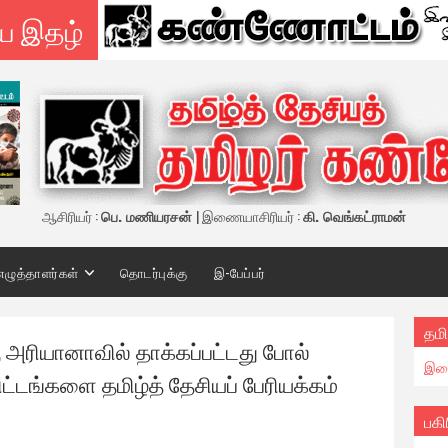
ய இதழ்
ஆசிரியர் :
பெ. மணியரசன்
| இணையாசிரியர் :
கி. வெங்கட்ராமன்
எழுத்தாளர்கள்
தொடர்புக்கு
இ-பேப்பர்
தமி
 அரியானாவில் தாக்கப்பட்டது போல்
இண
ட்டங்களை தமிழ்த் தேசியப் பேரியக்கம்
பகி