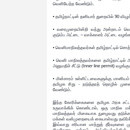
வெளியேற்ற வேண்டும்.
• தமிழ்நாட்டின் தனியார் துறையில் 90 வி
• வரைமுறையின்றி வந்து அன்றாடம் வெள
குடும்ப அட்டை – வாக்காளர் அட்டை வழங்க
• வெளிமாநிலத்தவர்கள் தமிழ்நாட்டில் சொத
• வெளி மாநிலத்தவர்களை தமிழ்நாட்டில் 
அனுமதிச் சீட்டு (Inner line permit) வழங்
• மின்சாரம் உள்ளிட்டவைகளுக்கு மானியம
தமிழக சிறு - நடுத்தரத் தொழில் முன
வேண்டும்.
இந்த கோரிக்கைகளை தமிழக அரசு சட்
உருவாக்கிக் கொண்டால், ஒரு மாநில மக
மாநிலத்தவர் மிகையாக நுழைவது தடுக்க
மக்கள் வன்முறையைக் கையாள்வது தவிர்க்க
இவ்வாறு சரியான மாற்றுத் தீர்வுகளை மு
சிவசேனா என்றும், அவ்வியக்கத்தின்