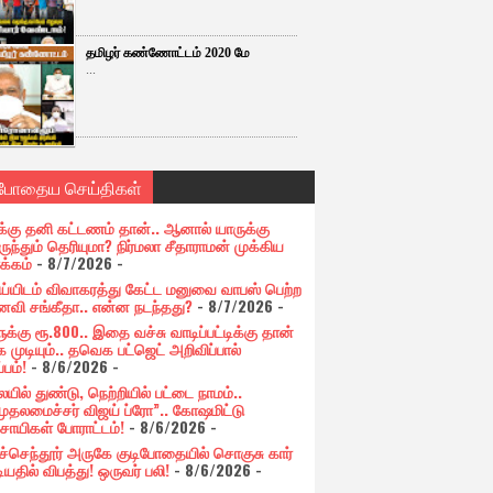
தமிழர் கண்ணோட்டம் 2020 மே
...
்போதைய செய்திகள்
க்கு தனி கட்டணம் தான்.. ஆனால் யாருக்கு
ுந்தும் தெரியுமா? நிர்மலா சீதாராமன் முக்கிய
க்கம்
- 8/7/2026
-
ய்யிடம் விவாகரத்து கேட்ட மனுவை வாபஸ் பெற்ற
வி சங்கீதா.. என்ன நடந்தது?
- 8/7/2026
-
க்கு ரூ.800.. இதை வச்சு வாடிப்பட்டிக்கு தான்
 முடியும்.. தவெக பட்ஜெட் அறிவிப்பால்
்பம்!
- 8/6/2026
-
யில் துண்டு, நெற்றியில் பட்டை நாமம்..
முதலமைச்சர் விஜய் ப்ரோ”.. கோஷமிட்டு
சாயிகள் போராட்டம்!
- 8/6/2026
-
ுச்செந்தூர் அருகே குடிபோதையில் சொகுசு கார்
ியதில் விபத்து! ஒருவர் பலி!
- 8/6/2026
-