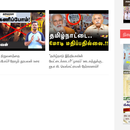
நிக
 நிறுவனத்தை
"தமிழ்நாடு இந்தியாவின்
ப்போம்! தோழர் தூயவன் உரை
வேட்டைக்காடா? 'ழகரம்' ஊடகத்துக்கு..
ஐயா கி. வெங்கட்ராமன் நேர்காணல்!