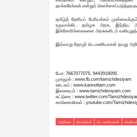
தாக்கரேக்கள் என்றும் கொச்சைப்படுத்தவதன்
தமிழ்த் தேசியப் பேரியக்கம் முன்வைக்க
உருவாக்கிட தமிழக அரசு, இந்திய 
இக்கோரிக்கைகளை அரசுகளிடம் வலியுறுத்த
இவ்வாறு தோழர் பெ.மணியரசன் தமது அறிக்
பேச: 7667077075, 9443918095
முகநூல் : www.fb.com/tamizhdesiyam
ஊடகம் : www.kannottam.com
இணையம் : www.tamizhdesiyam.com
சுட்டுரை : www.twitter.com/Tamizhdesiy
காணொலிகள் : youtube.com/Tamizhdes
அறிக்கை
செய்திகள்
பெ. மணியரசன்
வெளியார்