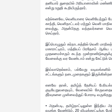
தனியார் துறையில் அரியானாவின் மண்ணின்
என்று உறுதி கூறியிருந்தார்.
ஏற்கெனவே, வெளியாரை வெளியேற்றும் போர
காந்தி, வெளிநாட்டவர் மற்றும் வெளி மாநி
வைத்து, அதன்பிறகு வந்தவர்களை வெளி
செய்தார்.
இப்பொழுதும் கர்நாடகத்தில் வெளி மாநில
மகாராட்டிரம், மத்தியப் பிரதேசம் ஆகிய
முதலமைச்சரும் கடந்த மூன்றாண்டுகளுக்கு ம
வேலைக்கு வர வேண்டாம் என்று கேட்டுக் 
இவ்வாறெல்லாம், பல்வேறு வடிவங்களில்
சட்டங்களும் நடைமுறைகளும் இருக்கின்ற
எனவே தான், தமிழ்த் தேசியப் பேரியக்
குடியேறுவதையும், வேலையில் சேருவதைய
தீர்வுகளை முன்வைத்துப் போராடி வருகிறது
• அதன்படி, தமிழ்நாட்டிலுள்ள இந்திய 
வழங்க வேண்டும், 20 விழுக்காட்டிற்கு 