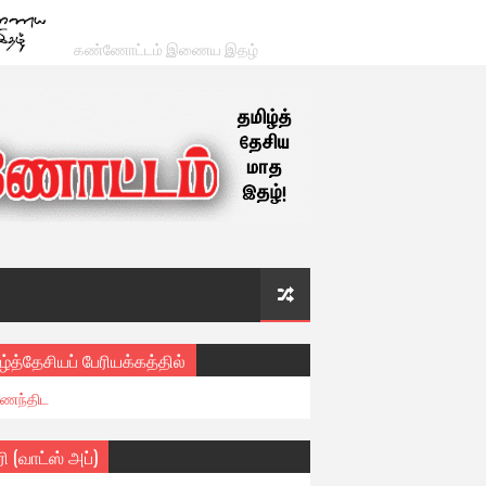
கண்ணோட்டம் இணைய இதழ்
ழ்த்தேசியப் பேரியக்கத்தில்
ைந்திட
ரி (வாட்ஸ் அப்)