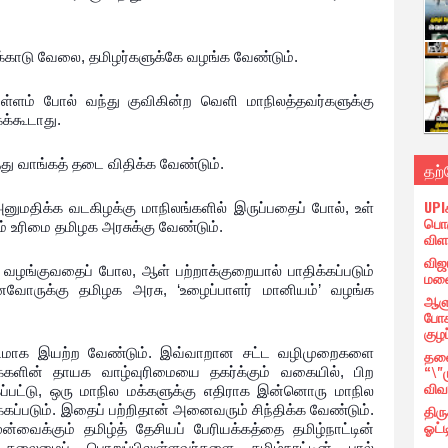
ழுக்காடு வேலை, தமிழர்களுக்கே வழங்க வேண்டும்.
்ளம் போல் வந்து குவிகின்ற வெளி மாநிலத்தவர்களுக்கு
க்கூடாது.
்து வாங்கத் தடை விதிக்க வேண்டும்.
தற
UPI
அனுமதிக்க வடகிழக்கு மாநிலங்களில் இருப்பதைப் போல், உள்
பொர
கும் உரிமை தமிழக அரசுக்கு வேண்டும்.
விள
விஜ
் வழங்குவதைப் போல, ஆள் பற்றாக்குறையால் பாதிக்கப்படும்
மனை
ைவோருக்கு தமிழக அரசு, ‘உழைப்பாளர் மானியம்’ வழங்க
ஆளு
போக
குழப
டமாக இயற்ற வேண்டும். இவ்வாறான சட்ட வழிமுறைகளை
தலை
“\"
்களின் தாயக வாழ்வுரிமையை தகர்க்கும் வகையில், பிற
விவ
ப்பட்டு, ஒரு மாநில மக்களுக்கு எதிராக இன்னொரு மாநில
திர
ப்படும். இதைப் பற்றிதான் அனைவரும் சிந்திக்க வேண்டும்.
ஓட்ட
ன்வைக்கும் தமிழ்த் தேசியப் பேரியக்கத்தை தமிழ்நாட்டின்
 தலைமைப் பொறுப்பிலுள்ளவர்களை தமிழ்நாட்டின் பால்