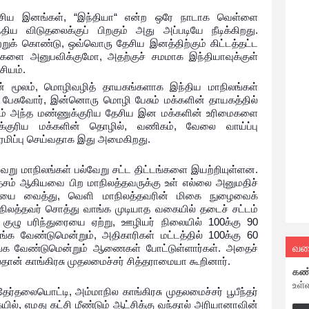
சிய இனங்கள், “இந்தியா“ என்ற ஒரே நாடாக வெள்ளை
்திய விடுதலைக்குப் பிறகும் அது அப்படியே நீடிக்கிறது.
றுக் கொண்டு, ஒவ்வொரு தேசிய இனத்திற்கும் கிட்டத்தட்ட
ளை அனுபவிக்குமோ, அதற்குச் சமமாக இந்தியாவுக்குள்
சியம்.
தின் மூலம், மொழிவழித் தாயகங்களாக இந்திய மாநிலங்கள்
ி பேசுவோர், இன்னொரு மொழி பேசும் மக்களின் தாயகத்தில்
ும் அந்த மண்ணுக்குரிய தேசிய இன மக்களின் உரிமைகளை
்குரிய மக்களின் தொழில், வணிகம், வேலை வாய்ப்பு
ரமிப்பு செய்வதாக இது அமைகிறது.
ல்வேறு மாநிலங்கள் பல்வேறு சட்ட திட்டங்களை இயற்றியுள்ளன.
தேசம் ஆகியவை பிற மாநிலத்தவருக்கு உள் எல்லை அனுமதிச்
முறையை வைத்து, வெளி மாநிலத்தவரின் மிகை நுழைவைக்
 மாநிலத்தவர் சொத்து வாங்க முடியாத வகையில் தடைச் சட்டம்
 குழு பரிந்துரையை ஏற்று, ஊழியர் நிலையில் 100க்கு 90
க வேண்டுமென்றும், அதிகாரிகள் மட்டத்தில் 100க்கு 60
வல
ங்க வேண்டுமென்றும் ஆணைகள் போட்டுள்ளார்கள். அதைச்
ான் காங்கிரசு முதலமைச்சர் சித்தராமையா கூறினார்.
கண
உள்
ேர்தலையொட்டி, அம்மாநில காங்கிரசு முதலமைச்சர் பூபீந்தர்
ில், எமது கட்சி மீண்டும் ஆட்சிக்கு வந்தால் அரியானாவின்