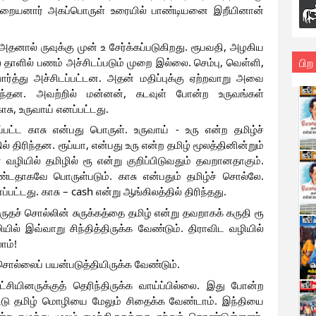
 இறையனார் அகப்பொருள் உரையில் பாண்டியனை இறீயினான் 
 அதனால் ருவுக்கு முன் உ சேர்க்கப்படுகிறது. ரூபவதி, அழகிய 
பிற
ாளில் பணம் அச்சிடப்படும் முறை இல்லை. செம்பு, வெள்ளி, 
்த்து அச்சிடப்பட்டன. அதன் மதிப்புக்கு ஏற்றவாறு அவை 
ுந்தன. அவற்றில் மன்னன், கடவுள் போன்ற உருவங்கள் 
சு, உருவாய் எனப்பட்டது. 
பட்ட காசு என்பது பொருள். உருவாய் - உரு என்ற தமிழ்ச் 
் திரிந்தன. ரூப்யா, என்பது உரு என்ற தமிழ் மூலத்தினின்றும் 
 வழியில் தமிழில் ரூ என்று குறிப்பிடுவதும் தவறானதாகும். 
டதாகவே பொருள்படும். காசு என்பதும் தமிழ்ச் சொல்லே. 
ப்பட்டது. காசு – cash என்று ஆங்கிலத்தில் திரிந்தது. 
தச் சொல்லின் சுருக்கத்தை தமிழ் என்று தவறாகக் கருதி ரூ 
ியில் இவ்வாறு சிந்தித்திருக்க வேண்டும். திராவிட வழியில் 
ம்! 
 சொல்லைப் பயன்படுத்தியிருக்க வேண்டும். 
ட்சியினருக்குத் தெரிந்திருக்க வாய்ப்பில்லை. இது போன்ற 
்டு தமிழ் மொழியை மேலும் சிதைக்க வேண்டாம். இந்தியை 
ன்ற எழுத்து மூலம் சமற்கிருதத்தை ஏற்றுக் கொண்டுள்ளனர். 