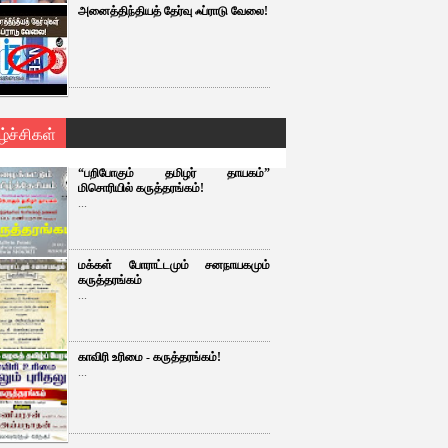
அனைத்திந்தியத் தேர்வு ஃப்ராடு வேலை!
ழ்ச்சிகள்
“பறிபோகும் தமிழர் தாயகம்”
மிசொரியில் கருத்தரங்கம்!
...
மக்கள் போராட்டமும் சனநாயகமும்
கருத்தரங்கம்
...
காவிரி உரிமை - கருத்தரங்கம்!
...