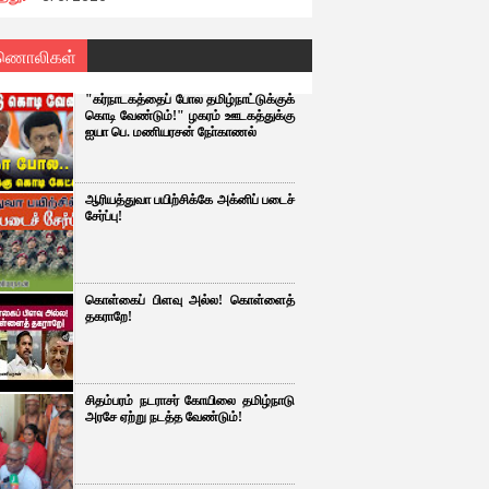
ணொலிகள்
"கர்நாடகத்தைப் போல தமிழ்நாட்டுக்குக்
கொடி வேண்டும்!" ழகரம் ஊடகத்துக்கு
ஐயா பெ. மணியரசன் நோ்காணல்
ஆரியத்துவா பயிற்சிக்கே அக்னிப் படைச்
சேர்ப்பு!
கொள்கைப் பிளவு அல்ல! கொள்ளைத்
தகராறே!
சிதம்பரம் நடராசர் கோயிலை தமிழ்நாடு
அரசே ஏற்று நடத்த வேண்டும்!