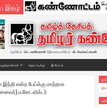
ய இதழ்
ஆசிரியர் :
பெ. மணியரசன்
| இணையாசிரியர் :
கி. வெங்கட்ராமன்
எழுத்தாளர்கள்
தொடர்புக்கு
இ-பேப்பர்
தமி
்: இந்தி என்ற பேய்க்கு மாற்றாக
இண
ுனைவர்) ம.சோ. விக்டர்
பகி