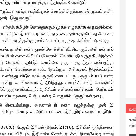
ட்டு, சரியான முடிவுக்கு வந்திருக்க வேண்டும். 
“ரூப்யா” என்ற சமற்கிருதச் சொல்லிலிருந்துதான் ரூபாய் என்ற 
றனர். இது தவறு! 
, எந்தத் தமிழ்ச் சொல்லுக்கும் முதல் எழுத்தாக வருவதில்லை. 
கள் தமிழில் இல்லை. ர என்ற எழுத்தை ஒலிக்கும்போது அ என்ற 
ன்ற எழுத்துக்கு முன், அ என்ற எழுத்து சேர்க்கப்படுகிறது. 
் என்பது அரி என்ற மூலச் சொல்லின் நீட்சியாகும். அரி என்றால் 
. உடலின் தசை அரியப்படுவதால், வெளிப்படும் குருதி, அரத்தம் 
யர் கொண்ட தமிழ்ச் சொல்லே. குரு - குருத்தல் என்பதற்கு 
பி போன்ற சொற்களை ஒப்பு நோக்குக. அரிவதால் இழக்கப்படும் 
ு வளர்ந்து விடுவதால் குருதி எனப்பட்டது. குரு (kuru) என்ற 
u) என்று மென்மையாகத் திரிந்தது. வளர்ச்சி என்ற பொருளில் 
் குரு எனப்பட்டார். ஆசிரியர் என்பவர் உயர்ந்தவர், பெரியவர் 
ன வியாழனை, பெரிய என்ற பொருளில்  “குரு“ என்றனர். 
ல் கிடைக்கிறது. அதனால் ரி என்ற எழுத்துக்கு முன் இ 
வல
ற தமிழ்ச் சொற்கள் அறியப்பட்டன. இரி, இரீ என்றவாறு இரிய 
கண
உள்
 378:8), மேலும் இரியல் (அகம், 21:18), இரியின் (நற்றிணை, 
றவாறு விரியும். இறீ என்ற சொல், நடத்த, நிறைவேற்ற என்று 