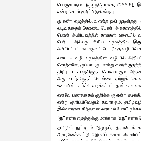
பொருள்படும். (குறுந்தொகை, (255:6),
என்ற சொல் குறிப்பிடுகின்றது.
ரு என்ற எழுத்தில், உ என்ற ஒலி முடிகிறது.
வடிவத்தைக் கொண்ட பெண். அக்காலத்தில் த
பொன் ஆகியவற்றில் காசுகள் உலையில் வார
பெரிய அல்லது சிறிய உருவத்தில் இர
அச்சிடப்பட்டன. உருவம் பொறித்த வழியில் கா
வாய் – வழி உருவத்தின் வழியில் அறியப்
சொற்களே, ரூப்யா, ரூப என்று சமற்கிருதத்தில
திரிபுபட்ட சமற்கிருதச் சொல்லாகும். அதன்
அது சமற்கிருதச் சொல்லை ஏற்றுக் கொண்
உலையில் காய்ச்சி வடிக்கப்பட்டதால் காசு என
எனவே பணத்தைக் குறிக்க ரூ என்ற சமற்கிரு
என்று குறிப்பிடுவதும் தவறாகும். தமிழ்வழ
இவ்வாறான சிந்தனை வராமல் போயிருக்கலா
“ரூ” என்ற எழுத்துக்கு மாற்றாக “உரு” என்ற
தமிழின் நுட்பமும் ஆழமும், திராவிடக் க
அரைவேக்காட்டு அறிவிப்புகளை வெளியிட
எதிர்ப்பதாகக் கூறிக் கொள்பவர்கள், ரூ எ