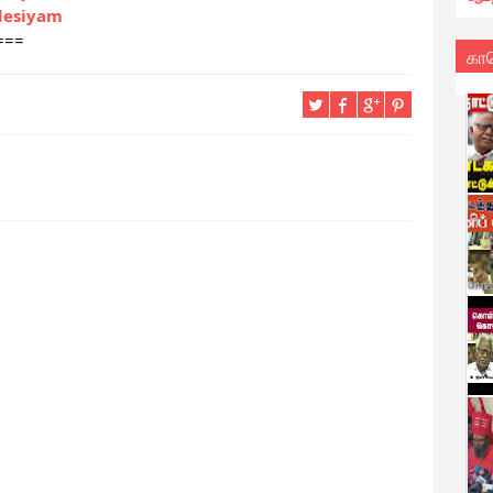
desiyam
===
கா