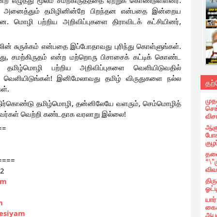
ள் அனைத்தும் தமிழினின்றே பிறந்தன என்பதை இன்றைய 
ன. மொழி பற்றிய அறிவிப்புகளை திராவிடக் கட்சியினர், 
லின் சுருக்கம் என்பதை இப்போதாவது புரிந்து கொள்ளுங்கள். 
ு, சமற்கிருதம் என்ற மற்றொரு பிசாசைக் கட்டிக் கொண்ட 
தமிழ்மொழி பற்றிய அறிவிப்புகளை வெளியிடுவதில் 
 வெளியிடுங்கள்! இனிமேலாவது தமிழ் விருதுகளை நல்ல 
தற
ள். 
முத
திர்கொண்டு தமிழ்மொழி, தன்னிலேயே வளரும், செம்மொழித் 
செங்
வர்கள் வெற்றி கண்டதாக வரலாறு இல்லை!
வி
ஆளு
==
போக
குழப
தலை
====
“\"
விவ
62
திர
am
ஓட்ட
யார
m
கைக
esiyam
ஆபத