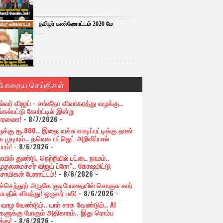
தமிழர் கண்ணோட்டம் 2020 மே
...
்போதைய செய்திகள்
ல்வர் விஜய் - சங்கீதா விவாகரத்து வழக்கு..
கல்பட்டு கோர்ட்டில் இன்று
சாரணை!
- 8/7/2026
-
க்கு ரூ.800.. இதை வச்சு வாடிப்பட்டிக்கு தான்
 முடியும்.. தவெக பட்ஜெட் அறிவிப்பால்
்பம்!
- 8/6/2026
-
யில் துண்டு, நெற்றியில் பட்டை நாமம்..
முதலமைச்சர் விஜய் ப்ரோ”.. கோஷமிட்டு
சாயிகள் போராட்டம்!
- 8/6/2026
-
ுச்செந்தூர் அருகே குடிபோதையில் சொகுசு கார்
ியதில் விபத்து! ஒருவர் பலி!
- 8/6/2026
-
் வாழ வேண்டும்.. யார் சாக வேண்டும்.. AI
ளுக்கு போகும் அதிகாரம்.. இது ரொம்ப
்து!
- 8/6/2026
-