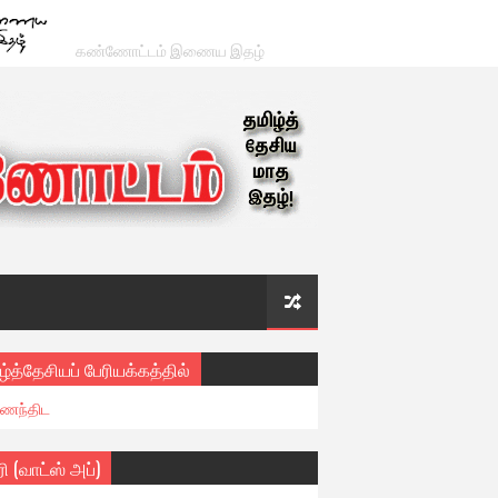
கண்ணோட்டம் இணைய இதழ்
ழ்த்தேசியப் பேரியக்கத்தில்
ைந்திட
ரி (வாட்ஸ் அப்)