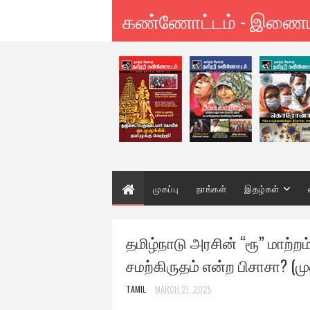
கண்ணோட்டம் - இணை
முகப்பு
நாங்கள்
இதழ்கள்
தமிழ்நாடு அரசின் “ரூ” மாற்றம
சமற்கிருதம் என்ற பிசாசா? (ம
TAMIL
MARCH 21, 2025