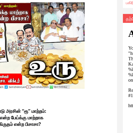
பகி
தற
டு அரசின் “ரூ” மாற்றம்:
என்ற பேய்க்கு மாற்றாக 
கிருதம் என்ற பிசாசா? 