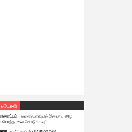
ையொளி
்ணோட்டம்
- வலையொளியில் இணைய கீழே
ள பொத்தானை சொடுக்கவும்!