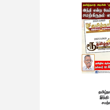
தமிழ்நா
இந்தி 
சமற்