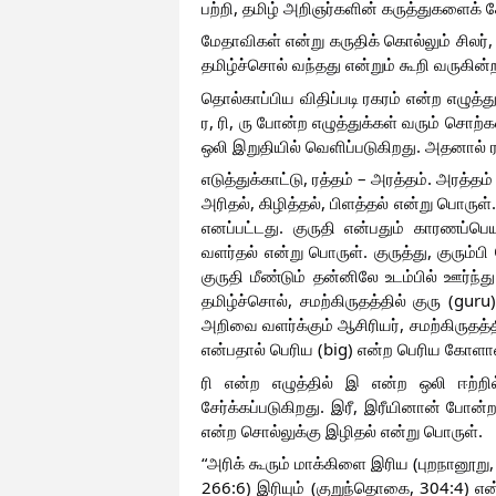
பற்றி, தமிழ் அறிஞர்களின் கருத்துகளைக் கே
மேதாவிகள் என்று கருதிக் கொல்லும் சிலர், 
தமிழ்ச்சொல் வந்தது என்றும் கூறி வருகின்
தொல்காப்பிய விதிப்படி ரகரம் என்ற எழுத்து
ர, ரி, ரு போன்ற எழுத்துக்கள் வரும் சொற்
ஒலி இறுதியில் வெளிப்படுகிறது. அதனால் ர எ
எடுத்துக்காட்டு, ரத்தம் – அரத்தம். அரத்தம
அரிதல், கிழித்தல், பிளத்தல் என்று பொருள்
எனப்பட்டது. குருதி என்பதும் காரணப்பெ
வளர்தல் என்று பொருள். குருத்து, குரும்
குருதி மீண்டும் தன்னிலே உடம்பில் ஊர்ந்த
தமிழ்ச்சொல், சமற்கிருதத்தில் குரு (gur
அறிவை வளர்க்கும் ஆசிரியர், சமற்கிருதத்தில
என்பதால் பெரிய (big) என்ற பெரிய கோளா
ரி என்ற எழுத்தில் இ என்ற ஒலி ஈற்றி
சேர்க்கப்படுகிறது. இரீ, இரீயினான் போன்
என்ற சொல்லுக்கு இழிதல் என்று பொருள். 
“அரிக் கூரும் மாக்கிளை இரிய (புறநானூறு,
266:6) இரியும் (குறுந்தொகை, 304:4) என்