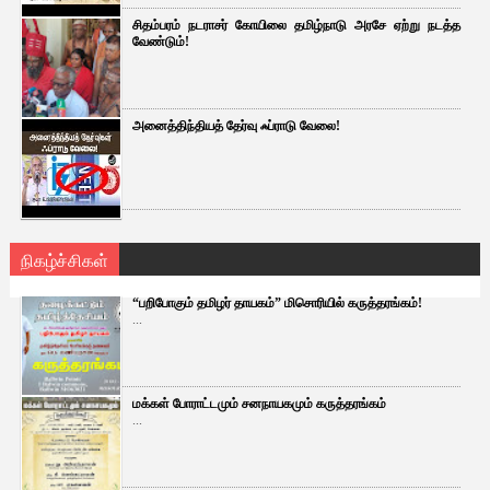
சிதம்பரம் நடராசர் கோயிலை தமிழ்நாடு அரசே ஏற்று நடத்த
வேண்டும்!
அனைத்திந்தியத் தேர்வு ஃப்ராடு வேலை!
நிகழ்ச்சிகள்
“பறிபோகும் தமிழர் தாயகம்” மிசொரியில் கருத்தரங்கம்!
...
மக்கள் போராட்டமும் சனநாயகமும் கருத்தரங்கம்
...