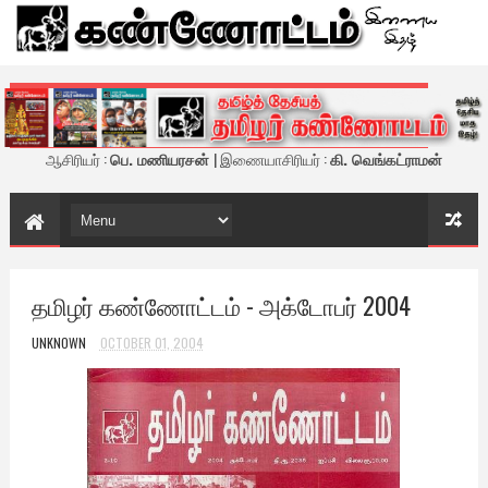
கண்ணோட்டம் - இணைய இதழ்
ஆசிரியர் :
பெ. மணியரசன்
| இணையாசிரியர் :
கி. வெங்கட்ராமன்
தமிழர் கண்ணோட்டம் - அக்டோபர் 2004
UNKNOWN
OCTOBER 01, 2004