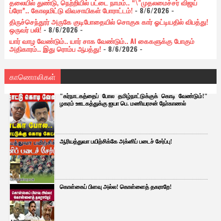
தலையில் துண்டு, நெற்றியில் பட்டை நாமம்.. “\"முதலமைச்சர் விஜய்
ப்ரோ”.. கோஷமிட்டு விவசாயிகள் போராட்டம்!
- 8/6/2026
-
திருச்செந்தூர் அருகே குடிபோதையில் சொகுசு கார் ஓட்டியதில் விபத்து!
ஒருவர் பலி!
- 8/6/2026
-
யார் வாழ வேண்டும்.. யார் சாக வேண்டும்.. AI கைகளுக்கு போகும்
அதிகாரம்.. இது ரொம்ப ஆபத்து!
- 8/6/2026
-
காணொலிகள்
"கர்நாடகத்தைப் போல தமிழ்நாட்டுக்குக் கொடி வேண்டும்!"
ழகரம் ஊடகத்துக்கு ஐயா பெ. மணியரசன் நோ்காணல்
ஆரியத்துவா பயிற்சிக்கே அக்னிப் படைச் சேர்ப்பு!
கொள்கைப் பிளவு அல்ல! கொள்ளைத் தகராறே!