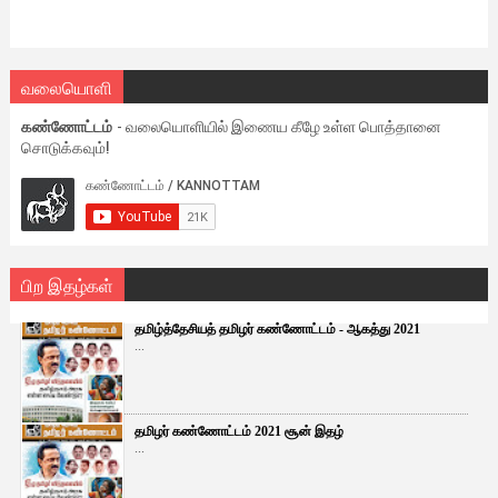
வலையொளி
கண்ணோட்டம்
- வலையொளியில் இணைய கீழே உள்ள பொத்தானை
சொடுக்கவும்!
பிற இதழ்கள்
தமிழ்த்தேசியத் தமிழர் கண்ணோட்டம் - ஆகத்து 2021
...
தமிழர் கண்ணோட்டம் 2021 சூன் இதழ்
...