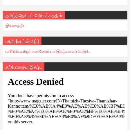
தமிழ்த்தேசியப் பேரியக்கத்தில்
இணைந்திட
பகிரி (வாட்ஸ் அப்)
பகிரியில் தமிழர் கண்ணோட்டம் இதழ்களைப் பெற்றிட
தற்போதைய இதழ்..