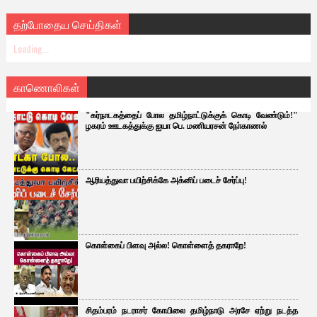
தற்போதைய செய்திகள்
Loading...
காணொலிகள்
"கர்நாடகத்தைப் போல தமிழ்நாட்டுக்குக் கொடி வேண்டும்!"
ழகரம் ஊடகத்துக்கு ஐயா பெ. மணியரசன் நோ்காணல்
ஆரியத்துவா பயிற்சிக்கே அக்னிப் படைச் சேர்ப்பு!
கொள்கைப் பிளவு அல்ல! கொள்ளைத் தகராறே!
சிதம்பரம் நடராசர் கோயிலை தமிழ்நாடு அரசே ஏற்று நடத்த