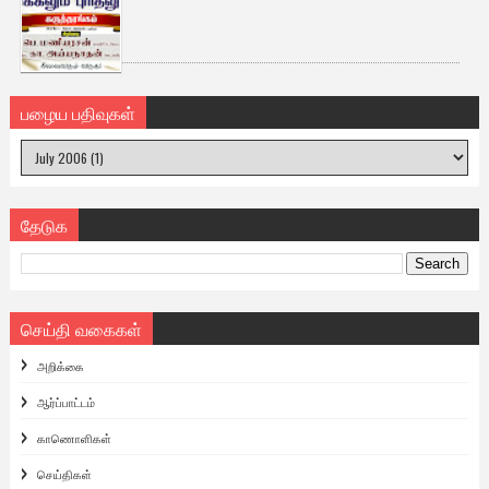
பழைய பதிவுகள்
தேடுக
செய்தி வகைகள்
அறிக்கை
ஆர்ப்பாட்டம்
காணொளிகள்
செய்திகள்