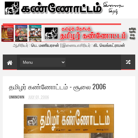
கண்ணோட்டம் - இணைய இதழ்
ஆசிரியர் :
பெ. மணியரசன்
| இணையாசிரியர் :
கி. வெங்கட்ராமன்
தமிழர் கண்ணோட்டம் - சூலை 2006
UNKNOWN
JULY 01, 2006