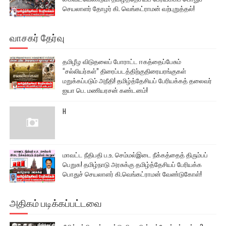
செயலாளர் தோழர் கி. வெங்கட்ராமன் வற்புறுத்தல்!
வாசகர் தேர்வு
தமிழீழ விடுதலைப் போராட்ட ஈகத்தைப்பேசும்
“சல்லியர்கள்” திரைப்படத்திற்குதிரையரங்குகள்
மறுக்கப்படும் அநீதி! தமிழ்த்தேசியப் பேரியக்கத் தலைவர்
ஐயா பெ. மணியரசன் கண்டனம்!
H
மாவட்ட நீதிபதி ப.உ. செம்மல்இடை நீக்கத்தைத் திரும்பப்
பெறுக! தமிழ்நாடு அரசுக்கு தமிழ்த்தேசியப் பேரியக்க
பொதுச் செயலாளர் கி.வெங்கட்ராமன் வேண்டுகோள்!
அதிகம் படிக்கப்பட்டவை