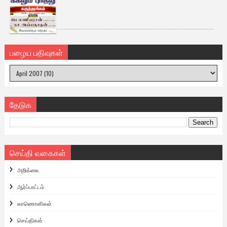
பழைய பதிவுகள்
தேடுக
செய்தி வகைகள்
அறிக்கை
ஆர்ப்பாட்டம்
காணொளிகள்
செய்திகள்