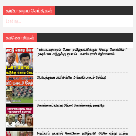
தற்போதைய செய்திகள்
Loading...
காணொலிகள்
"கர்நாடகத்தைப் போல தமிழ்நாட்டுக்குக் கொடி வேண்டும்!"
ழகரம் ஊடகத்துக்கு ஐயா பெ. மணியரசன் நோ்காணல்
ஆரியத்துவா பயிற்சிக்கே அக்னிப் படைச் சேர்ப்பு!
கொள்கைப் பிளவு அல்ல! கொள்ளைத் தகராறே!
சிதம்பரம் நடராசர் கோயிலை தமிழ்நாடு அரசே ஏற்று நடத்த