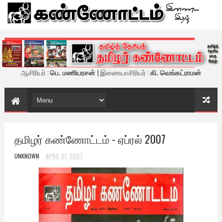
கண்ணோட்டம் - இணைய இதழ்
ஆசிரியர் :
பெ. மணியரசன்
| இணையாசிரியர் :
கி. வெங்கட்ராமன்
தமிழர் கண்ணோட்டம் - ஏப்ரல் 2007
UNKNOWN
APRIL 01, 2007