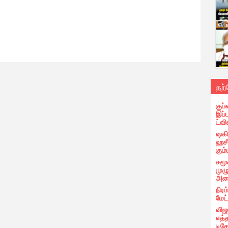
தற
குப்
இப்
ட்வி
ஷகிப
ஹசீ
கும்
சமூ
முழ
அழை
நிரம
மேட
விஜ
எத்
டிக