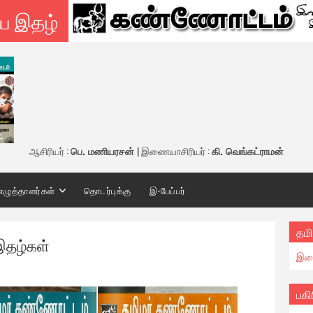
ய இதழ்
ஆசிரியர் :
பெ. மணியரசன்
| இணையாசிரியர் :
கி. வெங்கட்ராமன்
எழுத்தாளர்கள்
தொடர்புக்கு
இ-பேப்பர்
தமி
இதழ்கள்
இண
பகி