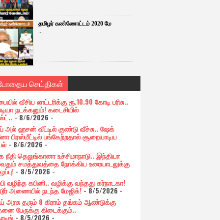
தமிழர் கண்ணோட்டம் 2020 மே
...
்போதைய செய்திகள்
பையில் வீசிய லாட்டரிக்கு ரூ.10.90 கோடி பரிசு..
படியா நடக்கனும்! கடைசியில்
ஸ்ட்..
- 8/6/2026
-
் அல் ஹசன் வீட்டில் குண்டு வீச்சு.. ஷேக்
னா பிரஸ்மீட்டில் பங்கேற்றதால் சூறையாடிய
பல்
- 8/6/2026
-
க நீதி தெலுங்கானா உச்சிமாநாடு.. இந்தியா
ுவதும் சமத்துவத்தை நோக்கிய உரையாடலுக்கு
ப்பு!
- 8/5/2026
-
்பி வழிந்த கபினி.. வழிக்கு வந்தது கர்நாடகா!
்டூர் அணையில் நடந்த மேஜிக்!
- 8/5/2026
-
ய் அரசு தரும் 8 கிராம் தங்கம் ஆண்டுக்கு
தனை பேருக்கு கிடைக்கும்..
ோடிங்
- 8/5/2026
-