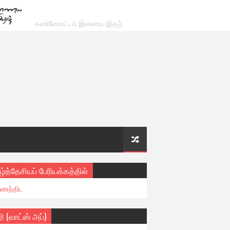
கண்ணோட்டம் இணைய இதழ்
ழ்த்தேசியப் பேரியக்கத்தில்
ைந்திட
ரி (வாட்ஸ் அப்)