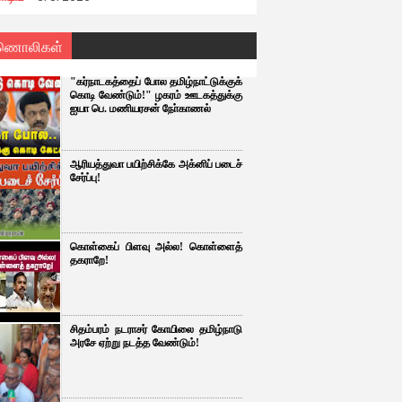
ணொலிகள்
"கர்நாடகத்தைப் போல தமிழ்நாட்டுக்குக்
கொடி வேண்டும்!" ழகரம் ஊடகத்துக்கு
ஐயா பெ. மணியரசன் நோ்காணல்
ஆரியத்துவா பயிற்சிக்கே அக்னிப் படைச்
சேர்ப்பு!
கொள்கைப் பிளவு அல்ல! கொள்ளைத்
தகராறே!
சிதம்பரம் நடராசர் கோயிலை தமிழ்நாடு
அரசே ஏற்று நடத்த வேண்டும்!