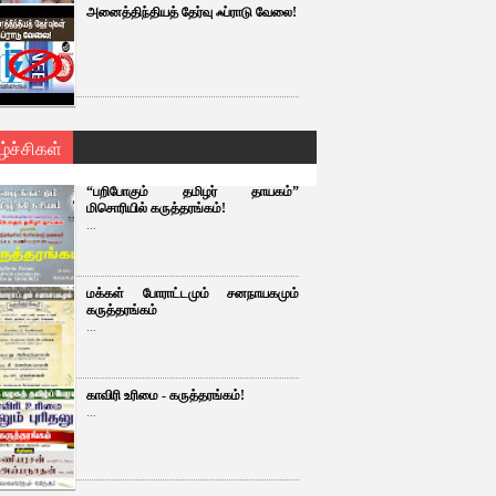
அனைத்திந்தியத் தேர்வு ஃப்ராடு வேலை!
ழ்ச்சிகள்
“பறிபோகும் தமிழர் தாயகம்”
மிசொரியில் கருத்தரங்கம்!
...
மக்கள் போராட்டமும் சனநாயகமும்
கருத்தரங்கம்
...
காவிரி உரிமை - கருத்தரங்கம்!
...