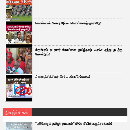
கொள்கைப் பிளவு அல்ல! கொள்ளைத் தகராறே!
சிதம்பரம் நடராசர் கோயிலை தமிழ்நாடு அரசே ஏற்று நடத்த
வேண்டும்!
அனைத்திந்தியத் தேர்வு ஃப்ராடு வேலை!
நிகழ்ச்சிகள்
“பறிபோகும் தமிழர் தாயகம்” மிசொரியில் கருத்தரங்கம்!
...