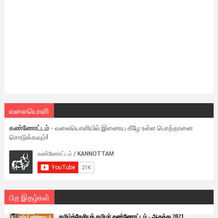
வலையொளி
கண்ணோட்டம்
- வலையொளியில் இணைய கீழே உள்ள பொத்தானை
சொடுக்கவும்!
பிற இதழ்கள்
தமிழ்த்தேசியத் தமிழர் கண்ணோட்டம் - ஆகத்து 2021