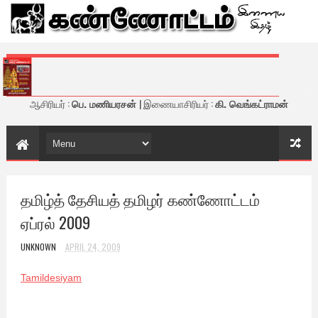
கண்ணோட்டம் - இணைய இதழ்
ஆசிரியர் :
பெ. மணியரசன்
| இணையாசிரியர் :
கி. வெங்கட்ராமன்
தமிழ்த் தேசியத் தமிழர் கண்ணோட்டம்
ஏப்ரல் 2009
UNKNOWN
APRIL 24, 2009
Tamildesiyam