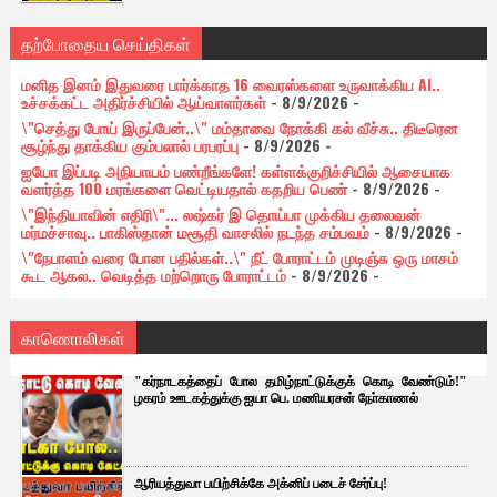
தற்போதைய செய்திகள்
மனித இனம் இதுவரை பார்க்காத 16 வைரஸ்களை உருவாக்கிய AI..
உச்சக்கட்ட அதிர்ச்சியில் ஆய்வாளர்கள்
- 8/9/2026
-
\"செத்து போய் இருப்பேன்..\" மம்தாவை நோக்கி கல் வீச்சு.. திடீரென
சூழ்ந்து தாக்கிய கும்பலால் பரபரப்பு
- 8/9/2026
-
ஐயோ இப்படி அநியாயம் பண்றீங்களே! கள்ளக்குறிச்சியில் ஆசையாக
வளர்த்த 100 மரங்களை வெட்டியதால் கதறிய பெண்
- 8/9/2026
-
\"இந்தியாவின் எதிரி\"... லஷ்கர் இ தொய்பா முக்கிய தலைவன்
மர்மச்சாவு.. பாகிஸ்தான் மசூதி வாசலில் நடந்த சம்பவம்
- 8/9/2026
-
\"நேபாளம் வரை போன பதில்கள்..\" நீட் போராட்டம் முடிஞ்சு ஒரு மாசம்
கூட ஆகல.. வெடித்த மற்றொரு போராட்டம்
- 8/9/2026
-
காணொலிகள்
"கர்நாடகத்தைப் போல தமிழ்நாட்டுக்குக் கொடி வேண்டும்!"
ழகரம் ஊடகத்துக்கு ஐயா பெ. மணியரசன் நோ்காணல்
ஆரியத்துவா பயிற்சிக்கே அக்னிப் படைச் சேர்ப்பு!