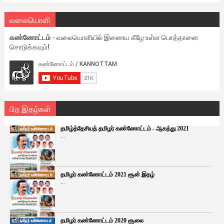
வலையொளி
கண்ணோட்டம்
- வலையொளியில் இணைய கீழே உள்ள பொத்தானை
சொடுக்கவும்!
பிற இதழ்கள்
தமிழ்த்தேசியத் தமிழர் கண்ணோட்டம் - ஆகத்து 2021
...
தமிழர் கண்ணோட்டம் 2021 சூன் இதழ்
...
தமிழர் கண்ணோட்டம் 2020 சூலை