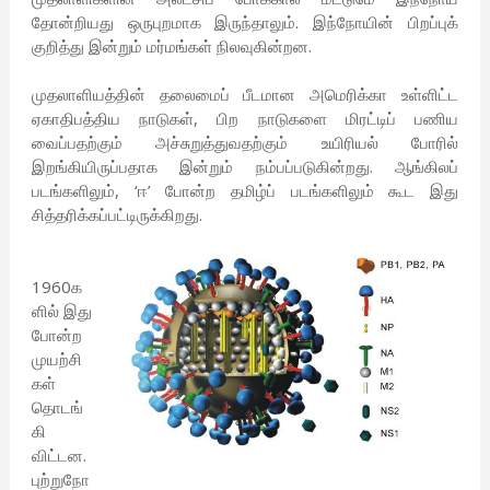
தோன்றியது ஒருபுறமாக இருந்தாலும். இந்நோயின் பிறப்புக்
குறித்து இன்றும் மர்மங்கள் நிலவுகின்றன.
முதலாளியத்தின் தலைமைப் பீடமான அமெரிக்கா உள்ளிட்ட
ஏகாதிபத்திய நாடுகள், பிற நாடுகளை மிரட்டிப் பணிய
வைப்பதற்கும் அச்சுறுத்துவதற்கும் உயிரியல் போரில்
இறங்கியிருப்பதாக இன்றும் நம்பப்படுகின்றது. ஆங்கிலப்
படங்களிலும், ‘ஈ’ போன்ற தமிழ்ப் படங்களிலும் கூட இது
சித்தரிக்கப்பட்டிருக்கிறது.
1960க
ளில் இது
போன்ற
முயற்சி
கள்
தொடங்
கி
விட்டன.
புற்றுநோ