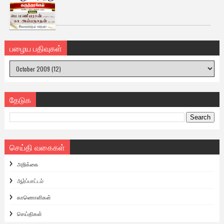
பழைய பதிவுகள்
தேடுக
செய்தி வகைகள்
அறிக்கை
ஆர்ப்பாட்டம்
காணொளிகள்
செய்திகள்