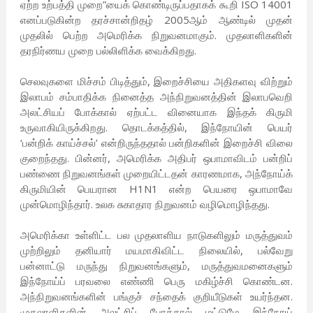
ஏற்ற உற்பத்தி முறை”யைக் கொண்டிருப்பதாகக் கூறி ISO 14001
எனப்படுகின்ற தரச்சான்றிதழ் 2005ஆம் ஆண்டில் முதன்
முதலில் பெற்ற அமெரிக்க நிறுவனமாகும். முதலாளிகளின்
தரநிர்ணய முறை பல்லிளிக்க வைக்கிறது.
செலவுகளை மிச்சம் பிடித்தும், இறைச்சியை அதிகளவு விற்றும்
இலாபம் சம்பாதிக்க நினைத்த அந்நிறுவனத்தின் இலாபவெறி
அலட்சியப் போக்கால் ஏற்பட்ட வினையாக இந்தக் கிருமி
உருவாகியிருக்கிறது. தொடக்கத்தில், இந்நோயின் பெயர்
‘பன்றிக் காய்ச்சல்’ என்றிருந்ததால் பன்றிகளின் இறைச்சி விலை
குறைந்தது. பின்னர், அமெரிக்க அதிபர் ஒபாமாவிடம் பன்றிப்
பண்ணை நிறுவனங்கள் முறையிட்டதன் காரணமாக, அந்நோய்க்
கிருமியின் பெயரான H1N1 என்ற பெயரை ஒபாமாவே
முன்மொழிந்தார். உலக சுகாதார நிறுவனம் வழிமொழிந்தது.
அமெரிக்கா உள்ளிட்ட பல முதலாளிய நாடுகளிலும் மருத்துவம்
முற்றிலும் தனியார் மயமாகிவிட்ட நிலையில், பல்வேறு
பன்னாட்டு மருந்து நிறுவனங்களும், மருத்துவமனைகளும்
இந்நோய்ப் பரவலை எண்ணி பெரு மகிழ்ச்சி கொண்டன.
அந்நிறுவனங்களின் பங்குச் சந்தைக் குறியீடுகள் உயர்ந்தன.
முதலாளிகளின் அலட்சிப் போக்கால் மட்டுமே இந்நோய்