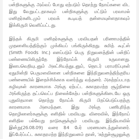
பன்றிகளுக்கு அவ்வப் போது ஏற்படும் தொற்று நோய்களை விட
இது வேறுபட்டதாகவும் பன்றிகளுக்கு மட்டும் பரவாமல்
மனிதர்களிடமும் பரவக் கூடியத் தன்மையுள்ளதாகவும்
இக்கிருமி வெளிப்பட்டது.
இந்தக் கிருமி மனிதர்களுக்கு பரவியதன் பரிணாமத்தில்
முதலாளியத்திற்கும் முக்கியப் பங்கிருக்கிறது. சுமித் ஃபுட்ஸ்
(Smith Foods Inc.) எனப்படும் பெரு நிறுவனத்தின் பன்றிப்
பண்ணையிலிருந்தே இந்நோய்க் கிருமி உருவானது.
இலாபவெறியுடனும் அலட்சியத்துடனும், தொடர் பராமரிப்புகள்
ஏதுமின்றி பெருமளவிலான பன்றிகளை இந்நிறுவனத்திற்குரிய
பண்ணையில் இறைச்சிக்காக வளர்த்து வந்தனர். அகற்றப்படாத
கழிவுகள் காரணமாக அங்கு ஏற்பட்ட சுகாதரமற்ற சூழ்நிலை
அங்கிருந்த தட்பவெட்ப நிலைக்கேற்ப பன்றிகளுக்கிடையே ஒரு
புதுவிதமான தொற்று நோய்க் கிருமி பிறப்பெடுப்பதற்கு
காரணமாக அமைந்தன. இது அங்கு பணிபுரிந்த
தொழிலாளர்களுக்கு எளிதில் பரவியது. விரைவில், இந்நோய்
எளிதில பல்வேறு நாடுகளுக்கும் பரவியது. இந்தியாவில்
இன்று(26.08.09) வரை 84 பேர் மரணமடைந்துள்ளனர்.
இப்பேர்ப்பட்ட சுகாதரமற்ற இந்நிறுவனம் தான், ‘சுற்றுச்சூழலுக்கு