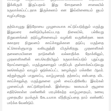
இக்கிருமி இருப்பதால் இது சோதனைச் சாலையில்
உருவாக்கப்பட்டதாக இருக்கலாம் என இவ்விணையம் ஐயம்
எழுப்புகிறது.
தற்பொழுது இந்நோயை முழுமையாக கட்டுப்படுத்தும் மருந்து
இதுவரை கண்டுபிடிக்கப்படாத நிலையில், பல்வேறு
நிறுவனங்கள் தடுப்பூசிகளையும் வழங்கி வருகின்றன. உலக
சுகாதார நிறுவனம் காய்ச்சலுக்கான தடுப்பு மருந்தை
உட்கொள்ளுமாறு வலியுறுத்தி யிருக்கிறது. முதலாளிகள்
தலைமையிலான நாடுகளின் வல்லாதிக்க நோக்கிலும்,
முதலாளிகளின் லாபவெறியிலும் உருவாக்கப்படும் புதுப்புது
நோய்களாலும், மருந்துகளாலும் பாதிப்புக் குள்ளாக்கப்படுவது
உலகெங்கும் வாழும் ஒடுக்கப்பட்ட உழைக்கும் மக்களே ஆவர்.
சுற்றுச்சூழல் பாதுகாப்பு, வாழ்முறைத் தற்காப்பு என்பதை விட
காய்ச்சலுக்கு மருந்துகளை முன் வைப்பதிலேயே இவர்கள்
முனைப்புக் காட்டுகிறார்கள். இன்றைய உலகமயச் சூழலை
எதிர்கொள்ள மண்ணின் மரபுக்கேற்ற வாழ்முறையும், உணவு
முறையுமே நமக்குக் கேடயமாக வீற்றிருப்பதை நாம் எண்ணிப்
பார்க்க வேண்டும்.