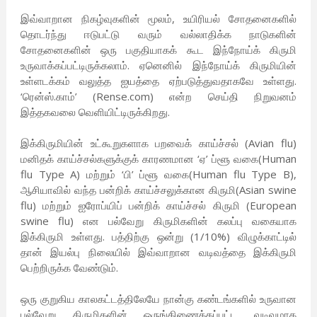
இவ்வாறான நிகழ்வுகளின் மூலம், உயிரியல் சோதனைகளில்
தொடர்ந்து ஈடுபட்டு வரும் வல்லாதிக்க நாடுகளின்
சோதனைகளின் ஒரு பகுதியாகக் கூட இந்நோய்க் கிருமி
உருவாக்கப்பட்டிருக்கலாம். ஏனெனில் இந்நோய்க் கிருமியின்
உள்ளடக்கம் வலுத்த ஐயத்தை ஏற்படுத்துவதாகவே உள்ளது.
‘ரென்ஸ்.காம்’ (Rense.com) என்ற செய்தி நிறுவனம்
இத்தகவலை வெளியிட்டிருக்கிறது.
இக்கிருமியின் உட்கூறுகளாக பறவைக் காய்ச்சல் (Avian flu)
மனிதக் காய்ச்சல்களுக்குக் காரணமான ‘ஏ’ ப்ளூ வகை(Human
flu Type A) மற்றும் ‘பி’ ப்ளூ வகை(Human flu Type B),
ஆசியாவில் வந்த பன்றிக் காய்ச்சலுக்கான கிருமி(Asian swine
flu) மற்றும் ஐரோப்யிப் பன்றிக் காய்ச்சல் கிருமி (European
swine flu) என பல்வேறு கிருமிகளின் கலப்பு வகையாக
இக்கிருமி உள்ளது. பத்திற்கு ஒன்று (1/10%) விழுக்காட்டில்
தான் இயல்பு நிலையில் இவ்வாறான வடிவத்தை இக்கிருமி
பெற்றிருக்க வேண்டும்.
ஒரு குறுகிய காலகட்டத்திலேயே நான்கு கண்டங்களில் உருவான
பல்வேறு கிருமிகளின் ஒருங்கிணைக்கப்பட்ட வடிவமாக