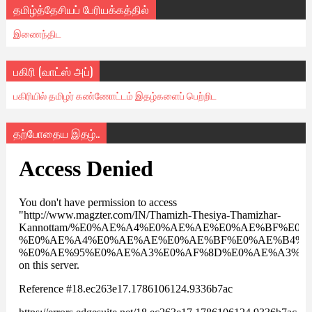
தமிழ்த்தேசியப் பேரியக்கத்தில்
இணைந்திட
பகிரி (வாட்ஸ் அப்)
பகிரியில் தமிழர் கண்ணோட்டம் இதழ்களைப் பெற்றிட
தற்போதைய இதழ்..