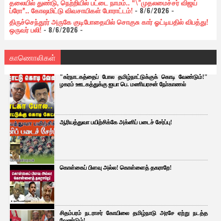
தலையில் துண்டு, நெற்றியில் பட்டை நாமம்.. “\"முதலமைச்சர் விஜய்
ப்ரோ”.. கோஷமிட்டு விவசாயிகள் போராட்டம்!
- 8/6/2026
-
திருச்செந்தூர் அருகே குடிபோதையில் சொகுசு கார் ஓட்டியதில் விபத்து!
ஒருவர் பலி!
- 8/6/2026
-
காணொலிகள்
"கர்நாடகத்தைப் போல தமிழ்நாட்டுக்குக் கொடி வேண்டும்!"
ழகரம் ஊடகத்துக்கு ஐயா பெ. மணியரசன் நோ்காணல்
ஆரியத்துவா பயிற்சிக்கே அக்னிப் படைச் சேர்ப்பு!
கொள்கைப் பிளவு அல்ல! கொள்ளைத் தகராறே!
சிதம்பரம் நடராசர் கோயிலை தமிழ்நாடு அரசே ஏற்று நடத்த
வேண்டும்!