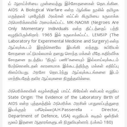
ய் ஆராய்ச்சியை முன்வைத்து இச்சோதனைகள் தொடங்கின.
AIDS: A Biological Warfare என்ற ஆங்கில நூலில் தமிழக
மருத்தவர் புகழேந்தி அவர்கள் எய்ட்ஸ் கிருமியை உருவாக்க
அமொரிக்காவில் அமைக்கப்பட்ட MK-NAOMI (Negroes Are
Only Momentary Individuals என்ற திட்டத்தைப் பற்றி
எழுதியிருக்கிறார். 1965 இல் உருவாக்கப்பட்ட LEMSIP (The
Laboratory for Experimental Medicine and Surgery) என்ற
ஆய்வுக்கூடம் இதற்கெனவே இயங்கி வந்தது. உயிரியல்
சோதனை மட்டுமல்லமால் தனது சொந்த மக்கள் மீதே கதிர்வீச்சு
சோதனை நடத்திய “திருப் பணி”களையும் இவ்வாய்வுக்கூடம்
மேற்கொண்டதன் காரணமாக இக்கூடத்திற்கு மக்கள் எதிர்ப்பு
கிளம்பியது. அரசோ தொடர்ந்து ஆய்வுக்கூடங்களை இடம்
மாற்றியதேத் தவிர ஆய்வுகளை நிறுத்தவில்லை.
அமெரிக்காவின் வழக்கறிஞர் பாய்ட் கிரேவ்ஸ் என்பவர் எழுதிய
State Origin: The Evidence of the Laboratory Birth of
AIDS என்ற புத்தகத்தில் அமெரிக்க அரசின் பாதுகாப்புத்துறை
இயக்குநர் பசீரெல்லா(A.H.Passerella - Director,
Department of Defence, USA) எழுதியக் கடிதம் ஒன்றின்
மூலம் இதனை ஆதாரங்களுடன் நிறுவியுள்ளார். (பக்கம் 180)