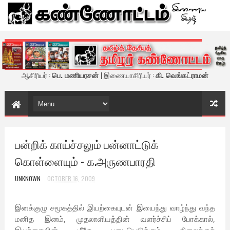
கண்ணோட்டம் - இணைய இதழ்
ஆசிரியர் :
பெ. மணியரசன்
| இணையாசிரியர் :
கி. வெங்கட்ராமன்
பன்றிக் காய்ச்சலும் பன்னாட்டுக்
கொள்ளையும் - க.அருணபாரதி
UNKNOWN
OCTOBER 16, 2009
இனக்குழு சமூகத்தில் இயற்கையுடன் இயைந்து வாழ்ந்து வந்த
மனித இனம், முதலாளியத்தின் வளர்ச்சிப் போக்கால்,