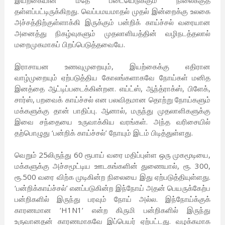
இயற்கையின் மீதே படையெடுக்கும் நிலைக்குத்
தள்ளப்பட்டிருக்கிறது. வெப்பமயமாதல் முதல் இன்றைக்கு உலகை
அச்சத்திற்குள்ளாக்கி இருக்கும் பன்றிக் காய்ச்சல் வரையான
அனைத்து நிகழ்வுகளும் முதலாளியத்தின் வழிநடத்தலால்
மறைமுகமாகப் பிறப்பெடுத்தவையே.
இராசாயன உணவுமுறையும், இயற்கைக்கு எதிரான
வாழ்முறையும் ஏற்படுத்திய கோலங்களாகவே நோய்கள் மனித
இனத்தை ஆட்டிப்படைக்கின்றன. எய்ட்ஸ், ஆந்த்ராக்ஸ், பிளேக்,
சார்ஸ், பறவைக் காய்ச்சல் என பலவிதமான தொற்று நோய்களும்
மக்களுக்கு தான் பாதிப்பு. ஆனால், மருந்து முதலாளிகளுக்கு
இவை சந்தையை உருவாக்கிய வரங்கள். அந்த வரிசையில்
தற்பொழுது ‘பன்றிக் காய்ச்சல்’ நோயும் இடம் பிடித்துள்ளது.
வெறும் 25லிருந்து 60 ரூபாய் வரை மதிப்புள்ள ஒரு முகமூடியை,
மக்களுக்கு அச்சமூட்டிய ஊடகங்களின் துணையால், ரூ. 300,
ரூ.500 வரை விற்க முடிகின்ற நிலையை இது ஏற்படுத்தியுள்ளது.
‘பன்றிக்காய்ச்சல்’ எனப்படுகின்ற இந்நோய் அதன் பெயருக்கேற்ப
பன்றிகளில் இருந்து பரவும் நோய் அல்ல. இந்நோய்க்குக்
காரணமான ‘H1N1‘ என்ற கிருமி பன்றிகளில் இருந்து
உருவானதன் காரணமாகவே இப்பெயர் ஏற்பட்டது. வழக்கமாக