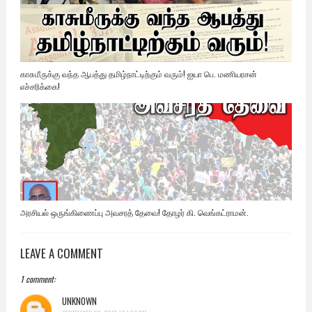
காசுமீருக்கு வந்த ஆபத்து தமிழ்நாட்டிற்கும் வரும்! ஐயா பெ. மணியரசன்
எச்சரிக்கை!
அரசியல் ஒருங்கிணைப்பு அவசரத் தேவை! தோழர் கி. வெங்கட்ராமன்.
LEAVE A COMMENT
1 comment:
UNKNOWN