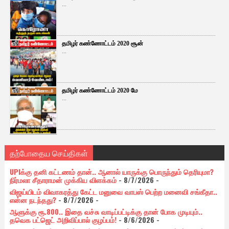
...
தமிழர் கண்ணோட்டம் 2020 சூன்
...
தமிழர் கண்ணோட்டம் 2020 மே
...
தற்போதைய செய்திகள்
UPIக்கு தனி கட்டணம் தான்.. ஆனால் யாருக்கு பொருந்தும் தெரியுமா?
நிர்மலா சீதாராமன் முக்கிய விளக்கம்
- 8/7/2026
-
விஜய்யிடம் விவாகரத்து கேட்ட மனுவை வாபஸ் பெற்ற மனைவி சங்கீதா..
என்ன நடந்தது?
- 8/7/2026
-
ஆளுக்கு ரூ.800.. இதை வச்சு வாடிப்பட்டிக்கு தான் போக முடியும்..
தவெக பட்ஜெட் அறிவிப்பால் குழப்பம்!
- 8/6/2026
-