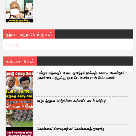
...
தற்போதைய செய்திகள்
Loading...
காணொலிகள்
"கர்நாடகத்தைப் போல தமிழ்நாட்டுக்குக் கொடி வேண்டும்!"
ழகரம் ஊடகத்துக்கு ஐயா பெ. மணியரசன் நோ்காணல்
ஆரியத்துவா பயிற்சிக்கே அக்னிப் படைச் சேர்ப்பு!
கொள்கைப் பிளவு அல்ல! கொள்ளைத் தகராறே!