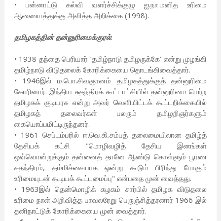
• பன்னாட்டு கல்வி வளர்ச்சிக்குழு ஐ.நா.மனித உரிமை
ஆணையத்துக்கு அளித்த அறிக்கை (1998).
தமிழகத்தின் தன்னுரிமைக்குரல்
:
• 1938 தந்தை பெரியார் ‘தமிழ்நாடு தமிழருக்கே’ என்று முழங்கி
தமிழ்நாடு விடுதலைக் கோரிக்கையை தொடங்கிவைத்தார்.
• 1946இல் ம.பொ.சிவஞானம் தமிழகத்துக்குத் தன்னுரிமை
கோரினார். இந்திய சுதந்திரக் கூட்டாட்சியில் தன்னுரிமை பெற்ற
தமிழகக் குடியரசு என்று அவர் வெளியிட்டக் கூட்டறிக்கையில்
தமிழகத் தலைவர்கள் பலரும் தமிழறிஞர்களும்
கையொப்பமிட்டிருந்தனர்.
• 1961 செப்டம்பரில் ஈ.வெ.கி.சம்பத் தலைமையிலான தமிழ்த்
தேசியக் கட்சி "மொழிவழித் தேசிய இனங்கள்
ஒவ்வொன்றுக்கும் தன்னைத் தானே ஆண்டு கொள்ளும் பூரண
சுதந்திரம், தம்மிச்சையாக ஒன்று கூடும் பிரிந்து போகும்
உரிமையுடன் கூடியக் கூட்டமைப்பு" என்பதை முன் வைத்தது.
• 1963இல் தென்மொழிக் கழகம் சார்பில் தமிழக விடுதலை
உரிமை நாள் அறிவித்த பாவலரேறு பெருஞ்சித்தரனார் 1966 இல்
தனிநாட்டுக் கோரிக்கையை முன் வைத்தார்.