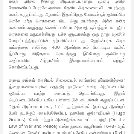
என்ற புரிதல் இதற்கு அடிப்படையானது. முன்பு புனித
ரோமானியப் பேரரசே ஏனைய தேசிய அரசுகளை விட உயர்ந்தது
எனக் கருதப்பட்டது. ஆனால், இதன்பிறகு பேரரசும் ஓர் ஐரோப்பிய
அரசே மற்ற அரசுகளை விட அது உயர்ந்தது அல்ல என்ற
எண்ணம் எழுந்தது. வெஸ்ட்பாலியா அமைதி ஒப்பந்தம் பல புதிய
அரசுகளை உருவாக்கியது. டச்சு குடியரசுக்கு ஒரு நூறு ஆண்டு
போராட்டத்திற்குப்பின் ஏற்பளிக்கப்பட்டது. ஹேப்ஸ்பர்க் அரச
வம்சத்தை எதிர்த்து 400 ஆண்டுகாலம் போராடிய சுவிஸ்
இப்போது விடுதலை அடைந்தது. இப்போது ஒவ்வொரு
ஜெர்மானிய சிற்றரசின் இறையாண்மையும் ஏற்றுக்
கொள்ளப்பட்டது.
அவை தங்கள் அரசியல் நிலையைத் தாங்களே தீர்மானித்தன.‘
இறையாண்மையுள்ள சுதந்திர நாடுகள்’ என்ற அடிப்படையில்
ஐரோப்பா மாற்ற மடையத் தொடங்கியது. இதன்
அடிப்படையிலேயே புதிய பன்னாட்டுச் சட்டங்கள் எழுதப்பட்டன.
அதன் அடிப்படையாக , 17-ம் நூற்றாண்டில் (முப்பது ஆண்டுப்
போர் நடக்கும் காலத்திலேயே), ஹுகோ குரோஷியஸ் (Hugo
Grotius). ‘போர் மற்றும் அமைதிக்கான சட்டம் பற்றி (On the
Law of War and Peace) என்ற நூலை எழுதினார்.1648- ஆம்
ஆண்டின் வெஸ்ட்பாலியா உடன்பாட்டிலேயே தன்னுரிமை (Right