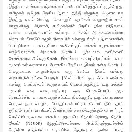
இந்திய - சிங்கள வஞ்சகக் கூட்டணியால் வீழ்த்தப்பட்டிருக்கிறது.
தமிழகத் தமிழ்த் தேசிய இனம் இந்தியத்துக்கு அடிமையாக
இருந்து ஏவல் செய்து ‘கொசுறுப்’ பதவிகள் பெறுவதில் சுகம்
காணுகிறது. ஆனால், தமிழகத்தில் தேசிய இன விடுதலை
உணர்வு வளர்நிலையில் உள்ளது. ஈழத்தில் அடக்கவொன்னா
வீச்சுடன் மீண்டும் எழும் நிலையில் உள்ளது. தேசிய இனங்களின்
பிறப்புரிமை – தன்னுரிமை உலகெங்கும் மக்கள் சமூகங்களாக
வாழ்கிறார்கள். அவர்கள் அரசியல் பூர்வமாக தனித்தனி
தேசங்களாக அல்லது தேசிய இனங்களாக வாழ்கிறார்கள். மனித
சமூகங்கள் வரலாற்றுப் போக்கில் தேசியம் இனம் என்ற அரசியல்
அலகுகளாக மாறுகின்றன. ஒரு தேசிய இனம் என்பது
வரலாற்றின் விளைபொருள். J.V..ஸ்டாலின் ஒரு தேசம் என்பது
நான்கு அடிப்படைக் கூறுகளைக் கொண்டிருக்கும் ஒரு மக்கள்
சமூகம் என வரையறுத்தார். ஒரு பொதுமொழி, ஒரு
தொடர்ச்சியான வரையறுக்கப்பட்ட நிலப்பகுதி, ஒரு பொதுவான
பொருளாதார வாழ்வு, பொதுப்பண்பாட்டில் வெளிப்படும் ‘தாம்
ஓரினம்’ என்ற உளவியல் இவற்றைக் கொண்டிருக்கும் வரலாற்றுப்
போக்கில் உருவான மக்கள் சமுதாயமே ‘தேசம்’ அல்லது ‘தேசிய
இனம்’ (Nation) ஆகும்.இடைக்கால நிலப்பிரபுத்துவத்தின்
அழிவில் முதலாளிய வகுப்பின் ஆதரவுடன் நவீன காலத்