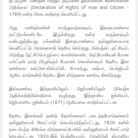
தீட்டுமுன் ‘மனிதன் மற்றும் குடிமகன் இவர்களின் உரிமைகளின்
அறிக்கை’ (Declaration of Rights of man and Citizen –
1789) என்ற பிரகடனத்தை வெளியிட்டது.
அது மனிதர்களின் சமத்துவத்தையும், இறையாண்மை
நாட்டுமக்களிடமே இருக்கிறது என்ற கருத்தையும்
வலியுறுத்தியது. மக்களின் இறையாண்மை தன்னுரிமையாக
வெளிப்பட்டு அரசுகளைத் தெரிவு செய்தது. பிரெஞ்சுப் புரட்சியும்,
அடுத்து ஆட்சிப்பொறுப்பை கைக்கொண்ட நெப்போலியன் போன
பார்ட்டின் நாடு விழுங்கும் பேரரசுக் கொள்கையும் தேசிய இன
உணர்வை உசுப்பின.ஸ்பெயின், போலந்து, ரஷ்யா, பெல்ஜியம்
ஆகிய நாடுகளில் தேசிய இன விடுதலை உணர்வு கிளர்ந்தது.
இவ்வுணர்வு இத்தாலியிலும், ஜெர்மனியிலும் பிரெஞ்சு
ஆதிக்கத்திற்கெதிராக எழுந்தது. இத்தாலிய ஐக்கியம்,
ஜெர்மானிய ஐக்கியம் (1871) ஆகியவை சாதிக்கப்பட்டன.
தேசிய இனங்கள் தனித் தேசங்களைப் படைத்தபோதெல்லாம்
தன்னுரிமைக் கோட்பாடு செயல்படுத்தப்பட்டது. 1820 களில்
நடைபெற்ற கிரேக்க விடுதலைப்போரில் தன்னுரிமைக் கோட்பாடு
செயல்பட்டது. 1830-இல் பெல்ஜியமும், அதன்பின் ஸ்பானிய