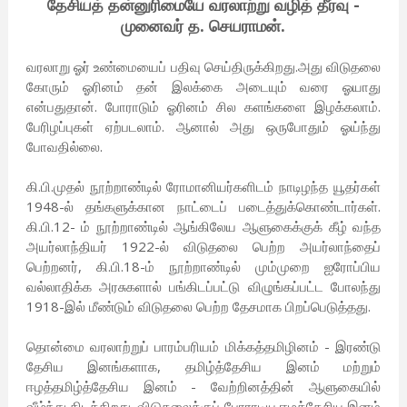
தேசியத் தன்னுரிமையே வரலாற்று வழித் தீர்வு -
முனைவர் த. செயராமன்.
வரலாறு ஓர் உண்மையைப் பதிவு செய்திருக்கிறது.அது விடுதலை
கோரும் ஓரினம் தன் இலக்கை அடையும் வரை ஓயாது
என்பதுதான். போராடும் ஓரினம் சில களங்களை இழக்கலாம்.
பேரிழப்புகள் ஏற்படலாம். ஆனால் அது ஒருபோதும் ஓய்ந்து
போவதில்லை.
கி.பி.முதல் நூற்றாண்டில் ரோமானியர்களிடம் நாடிழந்த யூதர்கள்
1948-ல் தங்களுக்கான நாட்டைப் படைத்துக்கொண்டார்கள்.
கி.பி.12- ம் நூற்றாண்டில் ஆங்கிலேய ஆளுகைக்குக் கீழ் வந்த
அயர்லாந்தியர் 1922-ல் விடுதலை பெற்ற அயர்லாந்தைப்
பெற்றனர், கி.பி.18-ம் நூற்றாண்டில் மும்முறை ஐரோப்பிய
வல்லாதிக்க அரசுகளால் பங்கிடப்பட்டு விழுங்கப்பட்ட போலந்து
1918-இல் மீண்டும் விடுதலை பெற்ற தேசமாக பிறப்பெடுத்தது.
தொன்மை வரலாற்றுப் பாரம்பரியம் மிக்கத்தமிழினம் - இரண்டு
தேசிய இனங்களாக, தமிழ்த்தேசிய இனம் மற்றும்
ஈழத்தமிழ்த்தேசிய இனம் - வேற்றினத்தின் ஆளுகையில்
வீழ்ந்து கிடக்கிறது. விடுதலைக்குப் போராடிய ஈழத்தேசிய இனம்