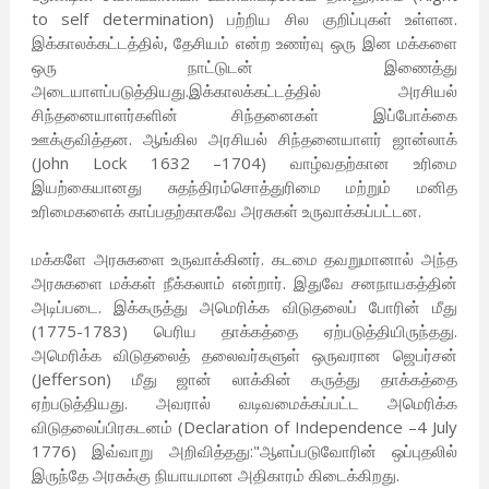
to self determination) பற்றிய சில குறிப்புகள் உள்ளன.
இக்காலக்கட்டத்தில், தேசியம் என்ற உணர்வு ஒரு இன மக்களை
ஒரு நாட்டுடன் இணைத்து
அடையாளப்படுத்தியது.இக்காலக்கட்டத்தில் அரசியல்
சிந்தனையாளர்களின் சிந்தனைகள் இப்போக்கை
ஊக்குவித்தன. ஆங்கில அரசியல் சிந்தனையாளர் ஜான்லாக்
(John Lock 1632 –1704) வாழ்வதற்கான உரிமை
இயற்கையானது சுதந்திரம்சொத்துரிமை மற்றும் மனித
உரிமைகளைக் காப்பதற்காகவே அரசுகள் உருவாக்கப்பட்டன.
மக்களே அரசுகளை உருவாக்கினர். கடமை தவறுமானால் அந்த
அரசுகளை மக்கள் நீக்கலாம் என்றார். இதுவே சனநாயகத்தின்
அடிப்படை. இக்கருத்து அமெரிக்க விடுதலைப் போரின் மீது
(1775-1783) பெரிய தாக்கத்தை ஏற்படுத்தியிருந்தது.
அமெரிக்க விடுதலைத் தலைவர்களுள் ஒருவரான ஜெபர்சன்
(Jefferson) மீது ஜான் லாக்கின் கருத்து தாக்கத்தை
ஏற்படுத்தியது. அவரால் வடிவமைக்கப்பட்ட அமெரிக்க
விடுதலைப்பிரகடனம் (Declaration of Independence –4 July
1776) இவ்வாறு அறிவித்தது:"ஆளப்படுவோரின் ஒப்புதலில்
இருந்தே அரசுக்கு நியாயமான அதிகாரம் கிடைக்கிறது.