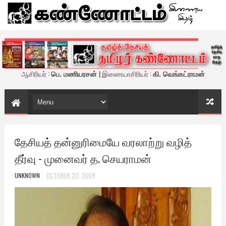
கண்ணோட்டம் - இணைய இதழ்
ஆசிரியர் :
பெ. மணியரசன்
| இணையாசிரியர் :
கி. வெங்கட்ராமன்
தேசியத் தன்னுரிமையே வரலாற்று வழித்
தீர்வு - முனைவர் த. செயராமன்
UNKNOWN
OCTOBER 20, 2009