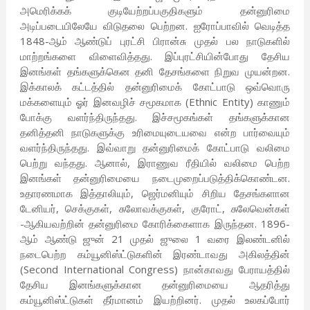
அமெரிக்கக் குடியேற்றப்பகுதிகளும் தன்னுரிமை
அடிப்படையிலேயே விடுதலை பெற்றன. ஐரோப்பாவில் வெடித்த
1848-ஆம் ஆண்டுப் புரட்சி பிரான்சு முதல் பல நாடுகளில்
மாற்றங்களை விளைவித்தது. இப்புரட்சியின்போது தேசிய
இனங்கள் தங்களுக்கென தனி தேசங்களை நிறுவ முயன்றன.
இக்காலக் கட்டத்தில் தன்னுரிமைக் கோட்பாடு ஒவ்வொரு
மக்களையும் ஓர் இனவழிச் சமூகமாக (Ethnic Entity) காணும்
போக்கு வளர்ந்திருந்தது. இச்சமூகங்கள் தங்களுக்கான
தனித்தனி நாடுகளுக்கு உரிமையுடையவை என்ற பார்வையும்
வளர்ந்திருந்தது. இவ்வாறு தன்னுரிமைக் கோட்பாடு வலிமை
பெற்று வந்தது. ஆனால், இராணுவ ரீதியில் வலிமை பெற்ற
இனங்கள் தன்னுரிமையை நடைமுறைப்படுத்திக்கொண்டன.
உதாரணமாக இத்தாலியும், ஜெர்மனியும் சிறிய தேசங்களான
டேனியர், செக்குகள், சுலோவக்குகள், குரோட், சுலேவென்கள்
-ஆகியவற்றின் தன்னுரிமை கோரிக்கைளாக இருந்தன. 1896-
ஆம் ஆண்டு ஜுன் 21 முதல் ஜுலை 1 வரை இலண்டனில்
நடைபெற்ற கம்யூனிஸ்ட்டுகளின் இரண்டாவது அகிலத்தின்
(Second International Congress) நான்காவது பேராயத்தில்
தேசிய இனங்களுக்கான தன்னுரிமையை ஆதரித்து
கம்யூனிஸ்ட்டுகள் தீர்மானம் இயற்றினர். முதல் உலகப்போர்