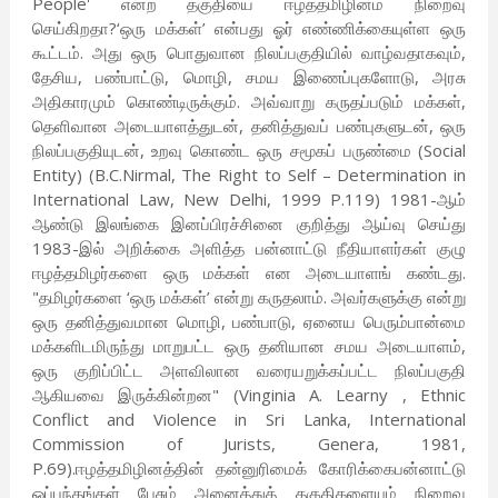
People' என்ற தகுதியை ஈழத்தமிழினம் நிறைவு
செய்கிறதா?‘ஒரு மக்கள்’ என்பது ஓர் எண்ணிக்கையுள்ள ஒரு
கூட்டம். அது ஒரு பொதுவான நிலப்பகுதியில் வாழ்வதாகவும்,
தேசிய, பண்பாட்டு, மொழி, சமய இணைப்புகளோடு, அரசு
அதிகாரமும் கொண்டிருக்கும். அவ்வாறு கருதப்படும் மக்கள்,
தெளிவான அடையாளத்துடன், தனித்துவப் பண்புகளுடன், ஒரு
நிலப்பகுதியுடன், உறவு கொண்ட ஒரு சமூகப் பருண்மை (Social
Entity) (B.C.Nirmal, The Right to Self – Determination in
International Law, New Delhi, 1999 P.119) 1981-ஆம்
ஆண்டு இலங்கை இனப்பிரச்சினை குறித்து ஆய்வு செய்து
1983-இல் அறிக்கை அளித்த பன்னாட்டு நீதியாளர்கள் குழு
ஈழத்தமிழர்களை ஒரு மக்கள் என அடையாளங் கண்டது.
"தமிழர்களை ‘ஒரு மக்கள்’ என்று கருதலாம். அவர்களுக்கு என்று
ஒரு தனித்துவமான மொழி, பண்பாடு, ஏனைய பெரும்பான்மை
மக்களிடமிருந்து மாறுபட்ட ஒரு தனியான சமய அடையாளம்,
ஒரு குறிப்பிட்ட அளவிலான வரையறுக்கப்பட்ட நிலப்பகுதி
ஆகியவை இருக்கின்றன" (Vinginia A. Learny , Ethnic
Conflict and Violence in Sri Lanka, International
Commission of Jurists, Genera, 1981,
P.69).ஈழத்தமிழினத்தின் தன்னுரிமைக் கோரிக்கைபன்னாட்டு
ஒப்பந்தங்கள் பேசும் அனைத்துத் தகுதிகளையும் நிறைவு