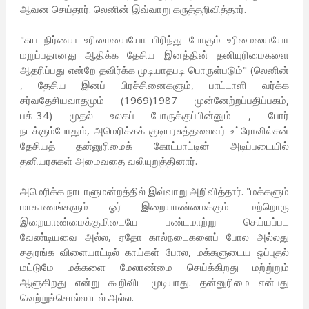
ஆவன செய்தார். லெனின் இவ்வாறு கருத்தறிவித்தார்.
"சுய நிர்ணய உரிமையையோ பிரிந்து போகும் உரிமையையோ
மறுப்பதானது ஆதிக்க தேசிய இனத்தின் தனியுரிமைகளை
ஆதரிப்பது என்றே தவிர்க்க முடியாதபடி பொருள்படும்" (லெனின்
, தேசிய இனப் பிரச்சினைகளும், பாட்டாளி வர்க்க
சர்வதேசியவாதமும் (1969)1987 முன்னேற்றப்பதிப்பகம்,
பக்-34) முதல் உலகப் போருக்குப்பின்னும் , போர்
நடக்கும்போதும், அமெரிக்கக் குடியரசுத்தலைவர் உட்ரோவில்சன்
தேசியத் தன்னுரிமைக் கோட்பாட்டின் அடிப்படையில்
தனியரசுகள் அமைவதை வலியுறுத்தினார்.
அமெரிக்க நாடாளுமன்றத்தில் இவ்வாறு அறிவித்தார். "மக்களும்
மாகாணங்களும் ஓர் இறையாண்மைக்கும் மற்றொரு
இறையாண்மைக்குமிடையே பண்டமாற்று செய்யப்பட
வேண்டியவை அல்ல, ஏதோ கால்நடைகளைப் போல அல்லது
சதுரங்க விளையாட்டில் காய்கள் போல, மக்களுடைய ஒப்புதல்
மட்டுமே மக்களை மேலாண்மை செய்க்கிறது மற்று்றும்
ஆளுகிறது என்று கூறிவிட முடியாது. தன்னுரிமை என்பது
வெற்றுச்சொல்லாடல் அல்ல.