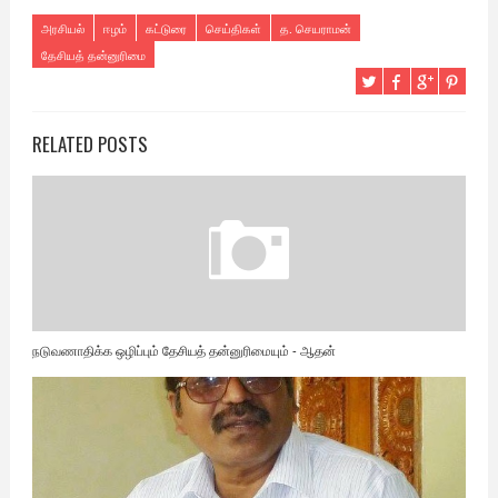
அரசியல்
ஈழம்
கட்டுரை
செய்திகள்
த. செயராமன்
தேசியத் தன்னுரிமை
RELATED POSTS
நடுவணாதிக்க ஒழிப்பும் தேசியத் தன்னுரிமையும் - ஆதன்