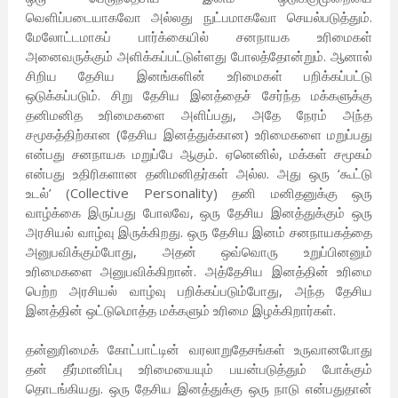
வெளிப்படையாகவோ அல்லது நுட்பமாகவோ செயல்படுத்தும்.
மேலோட்டமாகப் பார்க்கையில் சனநாயக உரிமைகள்
அனைவருக்கும் அளிக்கப்பட்டுள்ளது போலத்தோன்றும். ஆனால்
சிறிய தேசிய இனங்களின் உரிமைகள் பறிக்கப்பட்டு
ஒடுக்கப்படும். சிறு தேசிய இனத்தைச் சேர்ந்த மக்களுக்கு
தனிமனித உரிமைகளை அளிப்பது, அதே நேரம் அந்த
சமூகத்திற்கான (தேசிய இனத்துக்கான) உரிமைகளை மறுப்பது
என்பது சனநாயக மறுப்பே ஆகும். ஏனெனில், மக்கள் சமூகம்
என்பது உதிரிகளான தனிமனிதர்கள் அல்ல. அது ஒரு ‘கூட்டு
உடல்’ (Collective Personality) தனி மனிதனுக்கு ஒரு
வாழ்க்கை இருப்பது போலவே, ஒரு தேசிய இனத்துக்கும் ஒரு
அரசியல் வாழ்வு இருக்கிறது. ஒரு தேசிய இனம் சனநாயகத்தை
அனுபவிக்கும்போது, அதன் ஒவ்வொரு உறுப்பினனும்
உரிமைகளை அனுபவிக்கிறான். அத்தேசிய இனத்தின் உரிமை
பெற்ற அரசியல் வாழ்வு பறிக்கப்படும்போது, அந்த தேசிய
இனத்தின் ஒட்டுமொத்த மக்களும் உரிமை இழக்கிறார்கள்.
தன்னுரிமைக் கோட்பாட்டின் வரலாறுதேசங்கள் உருவானபோது
தன் தீர்மானிப்பு உரிமையையும் பயன்படுத்தும் போக்கும்
தொடங்கியது. ஒரு தேசிய இனத்துக்கு ஒரு நாடு என்பதுதான்