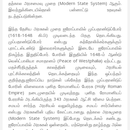
தற்கால அரசமைவு முறை (Modern State System) ஆகும்.
இவற்றுக்கிடையில்தான் பன்னாட்டு உறவுகள்
நடத்தப்படுகின்றன.
இந்த தேசிய அரசுகள் முறை ஐரோப்பாவில் முப்பதாண்டுப்போர்
(1618-1648 கி.பி) முடிவடைந்த பிறகு தொடங்கியது.
முப்பதாண்டுப்போர் என்பது கத்தோலிக்கர்களுக்கும்
புராட்டஸ்டண்டு இளவரசர்களுக்கும் இடையே ஐரோப்பாவில்
நிகழ்ந்த இறுதிப்போர். போரின் இறுதியில் 1648-ம் ஆண்டு
வெஸ்ட்பாலியா சமாதானம் (Peace of Westphalia) ஏற்பட்டது.
மதச்சீர்திருத்தக் காலத்தின் முடிவையும், அரசியல்
புரட்சிக்காலத்தின் தொடக்கத்தையும் இந்த ஒப்பந்தம்
குறித்தது.ஐரோப்பிய நாடுகள் பங்கேற்ற இந்த முப்பதாண்டுப்
போரின் விளைவாக புனித ரோமானியப் பேரரசு (Holy Roman
Empire) நடைமுறையில் முடிவுற்றது. புனித ரோமானியப்
பேரரசில் அடங்கியிருந்த 343 அரசுகள் ஆட்சி உரிமை பெற்றன.
சமயம் சார்ந்த அரசியல் வலுவிழந்தது. சமயப் சார்பின்மை
என்பது அரசுகளின் புதிய கோட்பாடானது. தற்கால அரசுமுறை
(Modern State System) இப்போது தொடக்கம் கண்டது.
ஐரோப்பாவில் அரசுகள் ஒன்றைவிட மற்றொன்று தாழ்ந்தது அல்ல