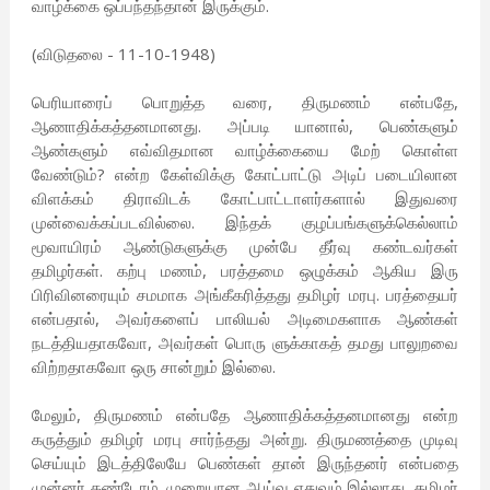
வாழ்க்கை ஒப்பந்தந்தான் இருக்கும்.
(விடுதலை - 11-10-1948)
பெரியாரைப் பொறுத்த வரை, திருமணம் என்பதே,
ஆணாதிக்கத்தனமானது. அப்படி யானால், பெண்களும்
ஆண்களும் எவ்விதமான வாழ்க்கையை மேற் கொள்ள
வேண்டும்? என்ற கேள்விக்கு கோட்பாட்டு அடிப் படையிலான
விளக்கம் திராவிடக் கோட்பாட்டாளர்களால் இதுவரை
முன்வைக்கப்படவில்லை. இந்தக் குழப்பங்களுக்கெல்லாம்
மூவாயிரம் ஆண்டுகளுக்கு முன்பே தீர்வு கண்டவர்கள்
தமிழர்கள். கற்பு மணம், பரத்தமை ஒழுக்கம் ஆகிய இரு
பிரிவினரையும் சமமாக அங்கீகரித்தது தமிழர் மரபு. பரத்தையர்
என்பதால், அவர்களைப் பாலியல் அடிமைகளாக ஆண்கள்
நடத்தியதாகவோ, அவர்கள் பொரு ளுக்காகத் தமது பாலுறவை
விற்றதாகவோ ஒரு சான்றும் இல்லை.
மேலும், திருமணம் என்பதே ஆணாதிக்கத்தனமானது என்ற
கருத்தும் தமிழர் மரபு சார்ந்தது அன்று. திருமணத்தை முடிவு
செய்யும் இடத்திலேயே பெண்கள் தான் இருந்தனர் என்பதை
முன்னர் கண்டோம். முறையான ஆய்வு எதுவும் இல்லாது, தமிழர்