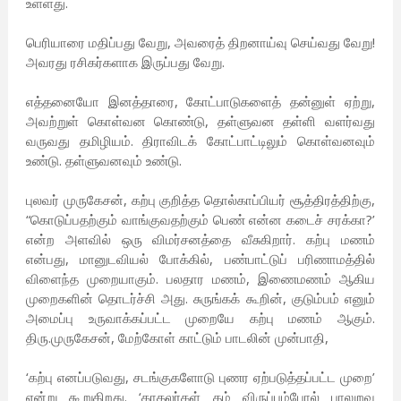
உள்ளது.
பெரியாரை மதிப்பது வேறு, அவரைத் திறனாய்வு செய்வது வேறு!
அவரது ரசிகர்களாக இருப்பது வேறு.
எத்தனையோ இனத்தாரை, கோட்பாடுகளைத் தன்னுள் ஏற்று,
அவற்றுள் கொள்வன கொண்டு, தள்ளுவன தள்ளி வளர்வது
வருவது தமிழியம். திராவிடக் கோட்பாட்டிலும் கொள்வனவும்
உண்டு. தள்ளுவனவும் உண்டு.
புலவர் முருகேசன், கற்பு குறித்த தொல்காப்பியர் சூத்திரத்திற்கு,
“கொடுப்பதற்கும் வாங்குவதற்கும் பெண் என்ன கடைச் சரக்கா?’
என்ற அளவில் ஒரு விமர்சனத்தை வீசுகிறார். கற்பு மணம்
என்பது, மானுடவியல் போக்கில், பண்பாட்டுப் பரிணாமத்தில்
விளைந்த முறையாகும். பலதார மணம், இணைமணம் ஆகிய
முறைகளின் தொடர்ச்சி அது. சுருங்கக் கூறின், குடும்பம் எனும்
அமைப்பு உருவாக்கப்பட்ட முறையே கற்பு மணம் ஆகும்.
திரு.முருகேசன், மேற்கோள் காட்டும் பாடலின் முன்பாதி,
‘கற்பு எனப்படுவது, சடங்குகளோடு புணர ஏற்படுத்தப்பட்ட முறை’
என்று கூறுகிறது. ‘காதலர்கள் தம் விருப்பம்போல் பாலுறவு