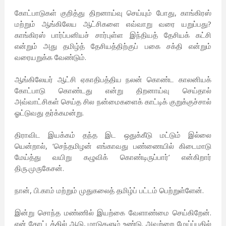
கோட்பாடுகள் குறித்து திறனாய்வு செய்யும் போது, காங்கிரஸ்
மற்றும் ஆங்கிலேய ஆட்சிகளை எவ்வாறு வரை யறுப்பது?
காங்கிரஸ் பார்ப்பனியச் சார்புள்ள இந்தியத் தேசியக் கட்சி
என்றும் அது தமிழ்த் தேசியத்திற்குப் பகை சக்தி என்றும்
வரையறுக்க வேண்டும்.
ஆங்கிலேயர் ஆட்சி ஏகாதிபத்திய நலன் கொண்ட காலனியக்
கோட்பாடு கொண்டது என்று திறனாய்வு செய்தால்
அவ்வாட்சிகள் செய்த சில நன்மைகளைக் காட்டிக் குறுக்குச்சால்
ஓட்டுவது தர்க்கமன்று.
திராவிட இயக்கம் தந்த இட ஒதுக்கீடு மட்டும் இல்லை
யென்றால், ‘செந்தமிழன் எங்காவது பண்ணையில் கிடைமாடு
மேய்த்து வயிறு கழுவிக் கொண்டிருப்பார்’ என்கிறார்
திரு.முருகேசன்.
நான், பி.காம் மற்றும் முதுகலைத் தமிழ்ப் பட்டம் பெற்றுள்ளேன்.
இன்று சொந்த மண்ணில் இயற்கை வேளாண்மை செய்கிறேன்.
என் தோட்டத்தில் ஆடு, மாடுகளும் உண்டு. அவற்றை மேய்ப்பதில்