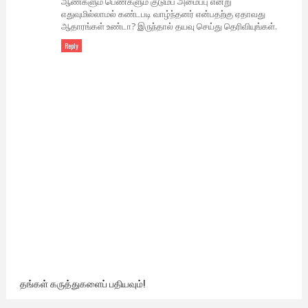
ஆண்களும் பெண்களும் குடும்ப அமைப்பு என்று
எதுவுமில்லாமல் கண்டபடி வாழ்ந்தனர் என்பதற்கு ஏதாவது
ஆதாரங்கள் உண்டா? இருந்தால் தயவு செய்து தெரிவியுங்கள்.
Reply
தங்கள் கருத்துகளைப் பதியவும்!