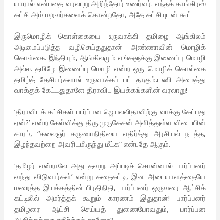
யாரால் என்பதை வரலாறு அறிந்தோர் உணர்வர். எந்தக் காங்கிரஸ்
கட்சி அம் மறவர்களைக் கொன்றதோ, அதே கட்சியுடன் கூட்
இருமொழிக் கொள்கையை உருவாக்கி தமிழை ஆங்கிலம்
அடிமைப்படுத்த வழிசெய்ததுதான் அண்ணாவின் மொழிக்
கொள்கை. இந்தியும், ஆங்கிலமும் எங்களுக்கு இணைப்பு மொழி
அல்ல. தமிழே இணைப்பு மொழி என்ற ஒரு மொழிக் கொள்கை
தமிழ்த் தேசியர்களால் உருவாக்கப் பட்டதாகும்.டணி அமைத்து
வாக்குக் கேட்டதுதானே திராவிட இயக்கங்களின் வரலாறு!
‘திராவிடக் கட்சிகள் பார்ப்பன‌ ஜெயலலிதாவிற்கு வாக்கு கேட்பது
ஏன்?’ என்ற கேள்விக்கு திரு.முருகேசன் அளித்துள்ள விடையின்
சாரம், “கலைஞர் கருணாநிதியை எதிர்த்து அரசியல் நடத்த,
இழந்தவற்றை அவரிடமிருந்து மீட்க” என்பதே ஆகும்.
‘தமிழர் என்றாலே அது தவறு. அப்படிச் சொன்னால் பார்ப்பன‌ர்
வந்து விடுவார்கள்’ என்று கதைகட்டி, இன அடையாளத்தையே
மறைத்த இயக்கத்தின் பிரதிநிதி, பார்ப்பன‌ர் ஒருவரை ஆட்சிக்
கட்டிலில் அமர்த்தக் கூறும் காரணம் இதுதான்! பார்ப்பன‌ர்
தமிழரை ஆட்சி செய்யத் துணைபோவதும், பார்ப்பன‌
ஆதிக்கத்தை எதிர்க்கத் தானோ?