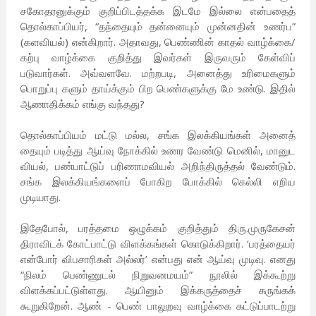
சகோதரனுக்கும் குறிப்பிடத்தக்க இடமே இல்லை என்பதைத்
தொல்காப்பியர், “தந்தையும் தன்னையும் முன்னதின் உணர்ப”
(களவியல்) என்கிறார். அதாவது, பெண்ணின் காதல் வாழ்க்கை/
கற்பு வாழ்க்கை குறித்து இவர்கள் இருவரும் கேள்விப்
படுவார்கள். அவ்வளவே. மற்றபடி, அனைத்து உரிமைகளும்
பொறுப்பு களும் தாய்க்கும் பிற பெண்களுக்கு மே உண்டு. இதில்
ஆணாதிக்கம் எங்கு வந்தது?
தொல்காப்பியம் மட்டு மல்ல, சங்க இலக்கியங்கள் அனைத்
தையும் படித்து ஆய்வு நோக்கில் உணர வேண்டு மெனில், மானுட
வியல், பண்பாட்டுப் பரிணாமவியல் அறிந்திருத்தல் வேண்டும்.
சங்க இலக்கியங்களைப் போகிற போக்கில் கெல்லி எறிய
முடியாது.
இதேபோல், பரத்தமை ஒழுக்கம் குறித்தும் திரு.முருகேசன்
திராவிடக் கோட்பாட்டு விளக்கங்கள் கொடுக்கிறார். ‘பரத்தையர்
என்போர் விபசாரிகள் அல்லர்’ என்பது என் ஆய்வு முடிவு. எனது
“நிலம் பெண்ணுடல் நிறுவனமயம்” நூலில் இக்கூற்று
விளக்கப்பட்டுள்ளது. ஆயினும் இக்கருத்தைச் சுருங்கக்
கூறுகிறேன். ஆண் - பெண் பாலுறவு வாழ்க்கை கட்டுப்பாடற்று