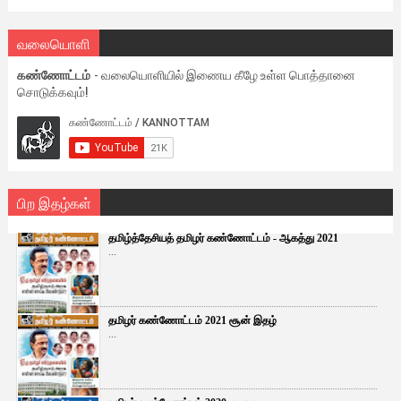
வலையொளி
கண்ணோட்டம்
- வலையொளியில் இணைய கீழே உள்ள பொத்தானை
சொடுக்கவும்!
பிற இதழ்கள்
தமிழ்த்தேசியத் தமிழர் கண்ணோட்டம் - ஆகத்து 2021
...
தமிழர் கண்ணோட்டம் 2021 சூன் இதழ்
...