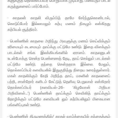
களுக்குத் தொல்காப்பியர் பொறுப்பாக முடியாது. பின்வரும் பாடல்
கருத்துகளைப் பார்ப்போம்.
· காதலன் காதலி விரும்பித் தாமே சேர்ந்துகொண்டால்,
கொடுப்போர் இல்லாமலும் கற்பு மணம் நிகழும் என்கிறது
கற்பியல் சூத்திரம்.
· பெண்ணின் காதலை அறிந்து அவளுக்கு மணம் செய்விக்கும்
உரிமையும் கடமையும் தாய்க்கு மட்டுமே உண்டு. இதை விளக்கும்
பாடல்கள் சங்க இலக்கியங்களில் ஏராளம். காதலனுடன்
உடன்போக்கு சென்ற பெண்ணைத் தேடி, தாய் செல்லும் பாடல்கள்
மட்டுமே உண்டு. தந்தை சென்றதாக இல்லை. மேலும்,
தொல்காப்பியர் களவியலில் இதுகுறித்து நிறைய உரைத்துள்ளார்.
மகள் காதலிக்கும் சேதி அறிந்த தாய், மகளின் காதலனைப்
பற்றி, சான்றோர் களிடம் கேட்டுத் தெளிவு பெறுவாள் என்கிறார்
தொல்காப்பியர் (களவியல்-26- ‘கிழவோன் அறியா
அறிவினள்...’) பெண்ணின் தாய்க்கும் செவிலித் தாய்க்கும்
தோழிக்கும் மட்டுமே களவியலி லும் கற்பியலிலும் மிகையான
பங்களிப்புகள் உண்டு.
· பெண்ணின் திருமணத்தில்/ காதல் வாழ்க்கையில் தந்தைக்கும்