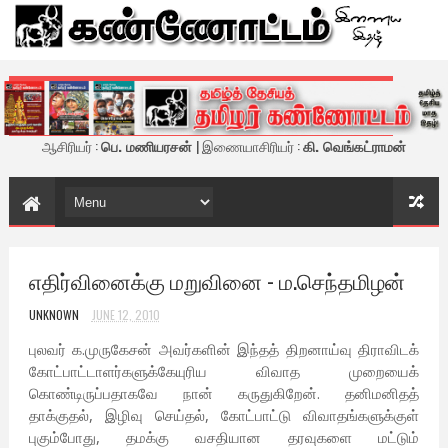
கண்ணோட்டம் - இணைய இதழ்
ஆசிரியர் :
பெ. மணியரசன்
| இணையாசிரியர் :
கி. வெங்கட்ராமன்
எதிர்வினைக்கு மறுவினை - ம.செந்தமிழன்
UNKNOWN
JUNE 12, 2010
புலவர் க.முருகேசன் அவர்களின் இந்தத் திறனாய்வு திராவிடக்
கோட்பாட்டாளர்களுக்கேயுரிய விவாத முறையைக்
கொண்டிருப்பதாகவே நான் கருதுகிறேன். தனிமனிதத்
தாக்குதல், இழிவு செய்தல், கோட்பாட்டு விவாதங்களுக்குள்
புகும்போது, தமக்கு வசதியான தரவுகளை மட்டும்