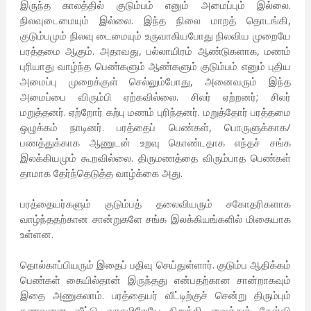
இருந்த காலத்தில் குடும்பம் எனும் அமைப்பும் இல்லை.
நிலவுடைமையும் இல்லை. இந்த நிலை மாறத் தொடங்கி,
குடும்பமும் நிலவு டைமையும் உருவாகியபோது நிலவிய முறையே
பரத்தமை ஆகும். அதாவது, பல்லாயிரம் ஆண்டுகளாக, மணம்
புரியாது வாழ்ந்த பெண்களும் ஆண்களும் குடும்பம் எனும் புதிய
அமைப்பு முறைக்குள் செல்லும்போது, அனைவரும் இந்த
அமைப்பை விரும்பி ஏற்கவில்லை. சிலர் ஏற்றனர்; சிலர்
மறுத்தனர். ஏற்றோர் கற்பு மணம் புரிந்தனர். மறுத்தோர் பரத்தமை
ஒழுக்கம் நாடினர். பரத்தைப் பெண்கள், பொருளுக்காக/
பணத்துக்காக ஆணுடன் உறவு கொண்டதாக எந்தச் சங்க
இலக்கியமும் கூறவில்லை. திருமணத்தை விரும்பாத பெண்கள்
தாமாக தேர்ந்தெடுத்த வாழ்க்கை அது.
பரத்தையர்களும் குடும்பத் தலைவியரும் சகோதரிகளாக
வாழ்ந்ததற்கான சான்றுகளே சங்க இலக்கியங்களில் மிகையாக
உள்ளன.
தொல்காப்பியரும் இதைப் பதிவு செய்துள்ளார். குடும்ப ஆதிக்கம்
பெண்கள் கையில்தான் இருந்தது என்பதற்கான சான்றாகவும்
இதை அணுகலாம். பரத்தையர் வீட்டிற்குச் சென்று திரும்பும்
கணவனை வீட்டு வாசலிலேயே நிறுத்தி வைத்துக் கேள்வி