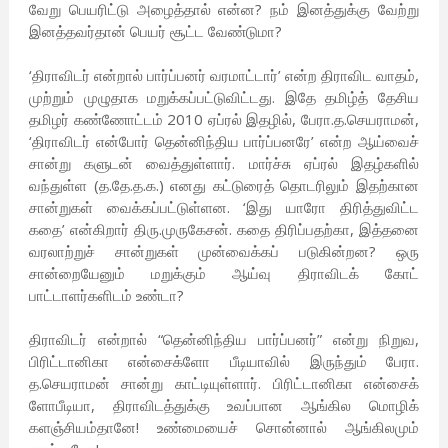
வேறு பெயரிட்டு அழைத்தால் என்ன? நம் இனத்துக்கு வேற்று
இனத்தவர்தான் பெயர் சூட்ட வேண்டுமா?
‘திராவிடர் என்றால் பார்ப்பன‌ர் வரமாட்டார்’ என்ற திராவிட வாதம்,
முற்றும் முழுதாக மறுக்கப்பட்டுவிட்டது. இதே தமிழ்த் தேசிய
தமிழர் கண்ணோட்டம் 2010 ஏப்ரல் இதழில், பேரா.த.செயராமன்,
‘திராவிடர் என்போர் தென்னிந்திய பார்ப்பன‌ரே’ என்ற ஆய்வைச்
சான்று களுடன் வைத்துள்ளார். மார்ச்சு ஏப்ரல் இதழ்களில்
வந்துள்ள (த.தே.த.க.) எனது கட்டுரைத் தொடரிலும் இதற்கான
சான்றுகள் வைக்கப்பட்டுள்ளன. ‘இது யாரோ திரித்துவிட்ட
கதை’ என்கிறார் திரு.முருகேசன். கதை திரிப்பதற்கா, இத்தனை
வரலாற்றுச் சான்றுகள் முன்வைக்கப் படுகின்றன? ஒரு
சான்றையேனும் மறுக்கும் ஆய்வு திராவிடக் கோட்
பாட்டாளர்களிடம் உண்டா?
திராவிடர் என்றால் “தென்னிந்திய பார்ப்பன‌ர்” என்று நிறுவ,
பிரிட்டானிகா என்சைக்ளோ பீடியாவில் இருந்தும் பேரா.
த.செயராமன் சான்று காட்டியுள்ளார். பிரிட்டானிகா என்சைக்
ளோபீடியா, திராவிடத்துக்கு உவப்பான ஆங்கில மொழிக்
களஞ்சியம்தானே! உண்மையைச் சொன்னால் ஆங்கிலமும்