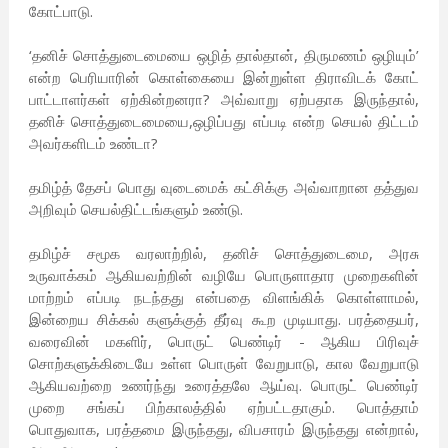
கோட்பாடு.
‘தனிச் சொத்துடைமையை ஒழித் தால்தான், திருமணம் ஒழியும்’
என்ற பெரியாரின் கொள்கையை இன்றுள்ள திராவிடக் கோட்
பாட்டாளர்கள் ஏற்கின்றனரா? அவ்வாறு ஏற்பதாக இருந்தால்,
தனிச் சொத்துடைமையை,ஒழிப்பது எப்படி என்ற செயல் திட்டம்
அவர்களிடம் உண்டா?
தமிழ்த் தேசப் பொது வுடைமைக் கட்சிக்கு அவ்வாறான தத்துவ
அறிவும் செயல்திட்டங்களும் உண்டு.
தமிழ்ச் சமூக வரலாற்றில், தனிச் சொத்துடைமை, அரசு
உருவாக்கம் ஆகியவற்றின் வழியே பொருளாதார முறைகளின்
மாற்றம் எப்படி நடந்தது என்பதை விளங்கிக் கொள்ளாமல்,
இன்றைய சிக்கல் களுக்குத் தீர்வு கூற முடியாது. பரத்தையர்,
வரைவின் மகளிர், பொருட் பெண்டிர் - ஆகிய பிரிவுச்
சொற்களுக்கிடையே உள்ள பொருள் வேறுபாடு, கால வேறுபாடு
ஆகியவற்றை உணர்ந்து உரைத்தலே ஆய்வு. பொருட் பெண்டிர்
முறை சங்கப் பிற்காலத்தில் ஏற்பட்டதாகும். பொத்தாம்
பொதுவாக, பரத்தமை இருந்தது, விபசாரம் இருந்தது என்றால்,