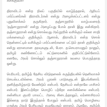
கசக்குமோ!
திராவிடம் என்ற நிலப் பகுதியில் வாழ்ந்ததால், ஆரியப்
பார்ப்பனர்கள் திராவிடர்கள் என்று அழைக்கப்பட்டனர் என்று
புதுவிளக்கம் தருகிறார். தஞ்சாறூரில் வாழ்பவரைத்
‘தஞ்சாறூரான்’ என்று அழைப்பது போல் தான் இது என்கிறார்.
தஞ்சாறூரான் என்று சொல்வது அவ்றூரில் வசிக்கும் எல்லா சாதி
மக்களையும் குறிக்கும். ஆனால், திராவிடர் என்ற சொல்
தென்னாட்டில் வசிக்கும் பார்ப்பன‌ர்களை மட்டும் தான் குறிக்கும்
என்று ஏராளமான தரவுகளுடன், பேரா. த.செயராமனும் நானும்,
தமிழர் கண்ணோட்டம் கட்டுரைகளில் குறிப்பிட்டுள்ளோம்.
எனவே, அவர் சொல்லும் தஞ்சாறூரான் உவமை பொருந்தாத
ஒன்று.
பெரியார், தமிழ்த் தேசிய விடுதலைக் கருத்தியலில் தெளிவாகச்
செயல்படவில்லை. அவர் முரண் பாடுகளுடன் இயங்கினார்.
தனித்தமிழ்நாடு வேண்டும் என்பார். தேசியம் என்றாலே பாசிசம்
என்பார். இனப்பற்றோ மொழிப் பற்றோ எனக்கில்லை என்பார்.
கன்னியா குமரி மாவட்ட அளவு கிடைத்தாலும், வர்ணாசிரமம்
இல்லாத நாடு இருந்தால் போதும் என்பார். தமிழ் மொழியை
மறுத்து அவர் பேசியதும் எழுதியதும் ஏராளம். ஆகவே, தமிழ்த்