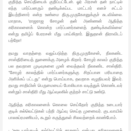
குறித்த செய்தியைக் குறிப்பட்டேன். ஓர் அரசன் தன் நாட்டில்
எந்த பார்ப்பன‌ரும் தண்டிக்கப்பட மாட்டார் எனச் சட்டம்
இயற்றினார் என்ற உண்மை திரு.முருகேசனுக்குச் சுடவில்லை.
மாறாக, ‘ராஜராஜ சோழன் தன் அண்ணன் ஆதித்த
கரிகாலனைக் கொன்ற பார்ப்பன‌ர்களைத் தண்டிக்கவில்லை’
என்று தமிழ்ப் பேரரசன் மீது பாய்கிறார். இதுதான் திராவிடப்
பற்றோ!
தமது வாதத்தை வலுப்படுத்த திரு.முருகேசன், நீலகண்ட
சாஸ்திரியைத் துணைக்கு அழைக் கிறார். சோழர் காலம் குறித்த
பல தவறான முடிவுகளை முன் வைத்தவர் நீலகண்ட சாஸ்திரி.
“சோழர் காலத்தில் பார்ப்பன‌ர்களுக்கு சிறப்பான மரியாதை
அளிக்கப் பட்டது” என்று பொய்யாக, தவறாக எழுதியவர் இவர்.
தமது சாதியின் பெருமையைப் போலியாக வடித்துக் கொண்டவர்
என்றும் சாஸ்திரி மீது ஆய்வுலகில் குற்றச் சாட்டு உண்டு.
ஆதித்த கரிகாலனைக் கொலை செய்தோர் குறித்த உடையார்
குடிக் கல்வெட்டுகள் பற்றி ஆய்வு செய்த முனைவர். குடவாயில்
பாலசுப்ரமணியம், கூறும் கருத்துகள் சிலவற்றைக் காண்போம்.
· ‘உடையார்குடிக் கல்வெட்டுச் சாசனம் என்பது கரிகாலனைக்