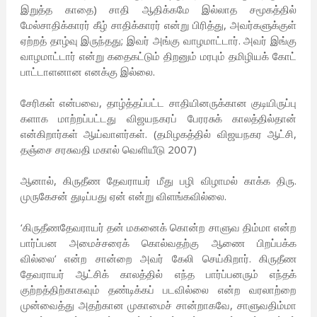
இறுத்த காதை) சாதி ஆதிக்கமே இல்லாத சமூகத்தில்
மேல்சாதிக்காரர் கீழ் சாதிக்காரர் என்று பிரித்து, அவர்களுக்குள்
ஏற்றத் தாழ்வு இருந்தது; இவர் அங்கு வாழமாட்டார். அவர் இங்கு
வாழமாட்டார் என்று கதைகட்டும் திறனும் மரபும் தமிழியக் கோட்
பாட்டாளனான எனக்கு இல்லை.
சேரிகள் என்பவை, தாழ்த்தப்பட்ட சாதியினருக்கான குடியிருப்பு
களாக மாற்றப்பட்டது விஜயநகரப் பேரரசுக் காலத்தில்தான்
என்கிறார்கள் ஆய்வாளர்கள். (தமிழகத்தில் விஜயநகர ஆட்சி,
தஞ்சை சரசுவதி மகால் வெளியீடு 2007)
ஆனால், கிருதீண தேவராயர் மீது பழி விழாமல் காக்க திரு.
முருகேசன் துடிப்பது ஏன் என்று விளங்கவில்லை.
‘கிருதீணதேவராயர் தன் மகனைக் கொன்ற சாளுவ திம்மா என்ற
பார்ப்பன‌ அமைச்சரைக் கொல்வதற்கு ஆணை பிறப்பக்க
வில்லை’ என்ற சான்றை அவர் கேலி செய்கிறார். கிருதீண
தேவராயர் ஆட்சிக் காலத்தில் எந்த பார்ப்பன‌ரும் எந்தக்
குற்றத்திற்காகவும் தண்டிக்கப் படவில்லை என்ற வரலாற்றை
முன்வைத்து அதற்கான முகாமைச் சான்றாகவே, சாளுவதிம்மா