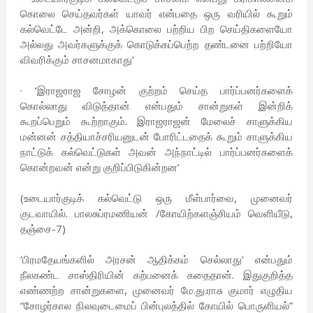
கொலை செய்தவர்கள் யாவர் என்பதை ஒரு வரியில் கூறும்
கல்வெட்டே அன்றி, அக்கொலை பற்றிய பிற செய்திகளையோ
அல்லது அவர்களுக்குக் கொடுக்கப்பெற்ற தண்டனை பற்றியோ
விவரிக்கும் சாசனமாகாது’
· ‘இராஜராஜ சோழன் குற்றம் செய்த பார்ப்பன‌ர்களைக்
கொல்லாது விடுத்தான் என்பதும் சான்றுகள் இன்றிக்
கூறப்பெறும் கூற்றாகும். இராஜராஜன் மேலைச் சாளுக்கிய
மன்னன் சத்தியாச்சரியனுடன் போரிட்டதைக் கூறும் சாளுக்கிய
நாட்டுக் கல்வெட்டுகள் அவன் அந்நாட்டில் பார்ப்பன‌ர்களைக்
கொன்றவன் என்று குறிப்பிடுகின்றன’
(உடையார்குடிக் கல்வெட்டு ஒரு மீள்பார்வை, முனைவர்
குடவாயில். பாலசுப்ரமணியன் /கோயிற்களஞ்சியம் வெளியீடு,
தஞ்சை-7)
‘பிரமதேயங்களில் அரசன் ஆதிக்கம் செல்லாது’ என்பதும்
நீலகண்ட சாஸ்திரியின் கற்பனைக் கதைதான். இதுகுறித்த
எண்ணற்ற சான்றுகளை, முனைவர் மே.து.ராசு குமார் எழுதிய
“சோழர்கால நிலவுடைமைப் பின்புலத்தில் கோயில் பொருளியல்”