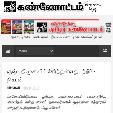
கண்ணோட்டம் - இணைய இதழ்
ஆசிரியர் :
பெ. மணியரசன்
| இணையாசிரியர் :
கி. வெங்கட்ராமன்
குஷ்பு தி.மு.க.வில் சேர்ந்துள்ளது பற்றி? -
நிகரன்
UNKNOWN
JULY 16, 2010
மாவோயிஸ்டுகளை ஒழிக்க வான்படையைப் பயன்படுத்த
வேண்டும் என்று சிபிஎம் தலைவர்களில் ஒருவரான சீத்தாராம்
எச்சூரி கூறியுள்ளாரே அது சரியா?