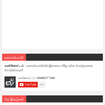
வலையொளி
கண்ணோட்டம்
- வலையொளியில் இணைய கீழே உள்ள பொத்தானை
சொடுக்கவும்!
பிற இதழ்கள்