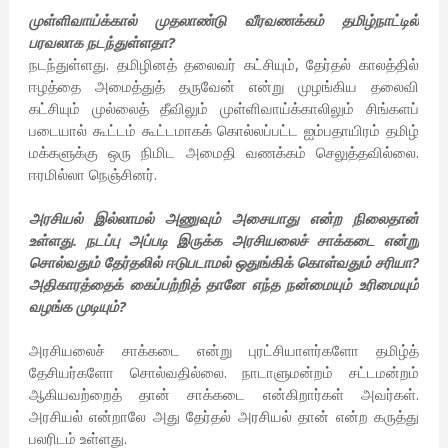
முள்ளிவாய்க்கால் முதலாண்டு வீரவணக்கம் தமிழ்நாட்டில்
பரவலாக நடந்துள்ளதா?
நடந்துள்ளது. தமிழினத் தலைவர் கட்சியும், தேர்தல் காலத்தில்
ஈழத்தை அமைத்துத் தருவேன் என்று முழங்கிய தலைவி
கட்சியும் முல்லைத் தீவிலும் முள்ளிவாய்க்காலிலும் சிங்களப்
படையால் கூட்டம் கூட்டமாகக் கொல்லப்பட்ட ஐம்பதாயிரம் தமிழ்
மக்களுக்கு ஒரு நிமிட அமைதி வணக்கம் செலுத்தவில்லை.
ஈரமில்லா நெஞ்சினர்.
அரசியல் இல்லாமல் அணுவும் அசையாது என்ற நிலைதான்
உள்ளது. நடப்பு அப்படி இருக்க அரசியலைச் சாக்கடை என்று
சொல்வதும் தேர்தலில் ஈடுபடாமல் ஒதுங்கிக் கொள்வதும் சரியா?
அதிகாரத்தைக் கைப்பற்றித் தானே எந்த நன்மையும் உரிமையும்
வழங்க முடியும்?
அரசியலைச் சாக்கடை என்று புரட்சியாளர்களோ தமிழ்த்
தேசியர்களோ சொல்வதில்லை. நாடாளுமன்றம் சட்டமன்றம்
ஆகியவற்றைத் தான் சாக்கடை என்கிறார்கள் அவர்கள்.
அரசியல் என்றாலே அது தேர்தல் அரசியல் தான் என்ற கருத்து
பலரிடம் உள்ளது.