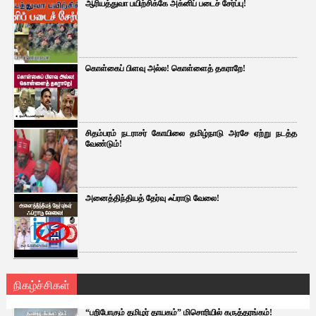
ஆரியத்துவா பயிற்சிக்கே அக்னிப் படைச் சேர்ப்பு!
கொள்கைப் பிளவு அல்ல! கொள்ளைத் தகராறே!
சிதம்பரம் நடராசர் கோயிலை தமிழ்நாடு அரசே ஏற்று நடத்த
வேண்டும்!
அனைத்திந்தியத் தேர்வு ஃப்ராடு வேலை!
நிகழ்ச்சிகள்
“பறிபோகும் தமிழர் தாயகம்” மிசொரியில் கருத்தரங்கம்!