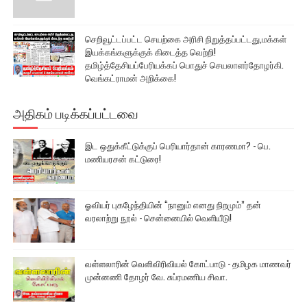
செறிவூட்டப்பட்ட செயற்கை அரிசி நிறுத்தப்பட்டது,மக்கள்
இயக்கங்களுக்குக் கிடைத்த வெற்றி!
தமிழ்த்தேசியப்பேரியக்கப் பொதுச் செயலாளர்தோழர்கி.
வெங்கட்ராமன் அறிக்கை!
அதிகம் படிக்கப்பட்டவை
இட ஒதுக்கீட்டுக்குப் பெரியார்தான் காரணமா? - பெ.
மணியரசன் கட்டுரை!
ஓவியர் புகழேந்தியின் “நானும் எனது நிறமும்” தன்
வரலாற்று நூல் - சென்னையில் வெளியீடு!
வள்ளலாரின் வெளிவிரிவியல் கோட்பாடு - தமிழக மாணவர்
முன்னணி தோழர் வே. சுப்ரமணிய சிவா.