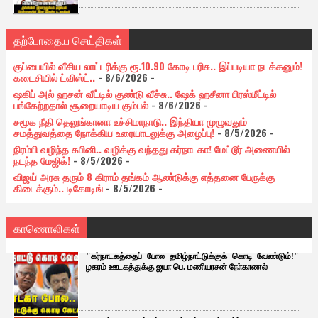
தற்போதைய செய்திகள்
குப்பையில் வீசிய லாட்டரிக்கு ரூ.10.90 கோடி பரிசு.. இப்படியா நடக்கனும்!
கடைசியில் ட்விஸ்ட்..
- 8/6/2026
-
ஷகிப் அல் ஹசன் வீட்டில் குண்டு வீச்சு.. ஷேக் ஹசீனா பிரஸ்மீட்டில்
பங்கேற்றதால் சூறையாடிய கும்பல்
- 8/6/2026
-
சமூக நீதி தெலுங்கானா உச்சிமாநாடு.. இந்தியா முழுவதும்
சமத்துவத்தை நோக்கிய உரையாடலுக்கு அழைப்பு!
- 8/5/2026
-
நிரம்பி வழிந்த கபினி.. வழிக்கு வந்தது கர்நாடகா! மேட்டூர் அணையில்
நடந்த மேஜிக்!
- 8/5/2026
-
விஜய் அரசு தரும் 8 கிராம் தங்கம் ஆண்டுக்கு எத்தனை பேருக்கு
கிடைக்கும்.. டிகோடிங்
- 8/5/2026
-
காணொலிகள்
"கர்நாடகத்தைப் போல தமிழ்நாட்டுக்குக் கொடி வேண்டும்!"
ழகரம் ஊடகத்துக்கு ஐயா பெ. மணியரசன் நோ்காணல்