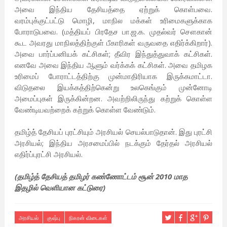
அவை இந்திய தேசியத்தை ஏற்றுக் கொள்பவை.
வரம்புக்குட்பட்டு மொழி, மாநில மக்கள் உரிமைகளுக்காக
போராடுபவை. (மத்தியப் பிரதேச பா.ஜ.க. முதல்வர் சௌகான்
கூட அவரது மாநிலத்திற்குள் பீகாரிகள் வருவதை எதிர்க்கிறார்).
அவை பார்ப்பனியக் கட்சிகள்; தீவிர இந்துத்துவாக் கட்சிகள்.
எனவே அவை இந்திய ஆளும் வர்க்கக் கட்சிகள். அவை தமிழக
உரிமைப் போராட்டத்திற்கு முன்மாதிரியாக இருக்கமாட்டா.
விடுதலை இயக்கத்திற்கென்று உலகெங்கும் முன்னோடி
அமைப்புகள் இருக்கின்றன. அவற்றிலிருந்து கற்றுக் கொள்ள
வேண்டியவற்றைக் கற்றுக் கொள்ள வேண்டும்.
தமிழ்த் தேசியப் புரட்சியும் அரசியல் செயல்பாடுதான். இது புரட்சி
அரசியல்; இந்திய அரசமைப்பில் நடக்கும் தேர்தல் அரசியல்
எதிர்ப்புரட்சி அரசியல்.
(தமிழ்த் தேசியத் தமிழர் கண்ணோட்டம் சூன் 2010 மாத
இதழில் வெளியான கட்டுரை)
அரசியல்
குஷ்பு
நிகரன் விடைகள்