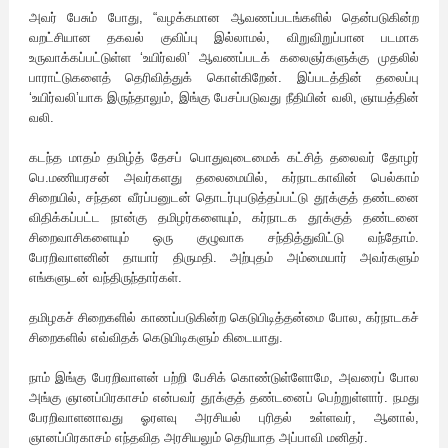
அவர் பேசும் போது, “வழக்கமான ஆவணப்படங்களில் தென்படுகின்ற
வறட்சியான தகவல் குவிப்பு இல்லாமல், விறுவிறுப்பான படமாக
உருவாக்கப்பட்டுள்ள ‘உயிர்வலி’ ஆவணப்படக் கலைஞர்களுக்கு முதலில்
பாராட்டுகளைத் தெரிவித்துக் கொள்கிறேன். இப்படத்தின் தலைப்பு
‘உயிர்வலி’யாக இருந்தாலும், இங்கு பேசப்படுவது நீதியின் வலி, ஞாயத்தின்
வலி.
கடந்த மாதம் தமிழ்த் தேசப் பொதுவுடைமைக் கட்சித் தலைவர் தோழர்
பெ.மணியரசன் அவர்களது தலைமையில், கர்நாடகாவின் பெல்காம்
சிறையில், சந்தன வீரப்பனுடன் தொடர்புபடுத்தப்பட்டு தூக்குத் தண்டனை
விதிக்கப்பட்ட நான்கு தமிழர்களையும், கர்நாடக தூக்குத் தண்டனை
சிறைவாசிகளையும் ஒரு குழுவாக சந்தித்துவிட்டு வந்தோம்.
பேரறிவாளனின் தாயார் திருமதி. அற்புதம் அம்மையார் அவர்களும்
எங்களுடன் வந்திருந்தார்கள்.
தமிழகச் சிறைகளில் காணப்படுகின்ற கெடுபிடித்தன்மை போல, கர்நாடகச்
சிறைகளில் எவ்விதக் கெடுபிடிகளும் கிடையாது.
நாம் இங்கு பேரறிவாளன் பற்றி பேசிக் கொண்டுள்ளோமே, அவரைப் போல
அங்கு ஞானப்பிரகாசம் என்பவர் தூக்குத் தண்டனைப் பெற்றுள்ளார். நமது
பேரறிவாளனாவது ஓரளவு அரசியல் புரிதல் உள்ளவர், ஆனால்,
ஞானப்பிரகாசம் எந்தவித அரசியலும் தெரியாத அப்பாவி மனிதர்.