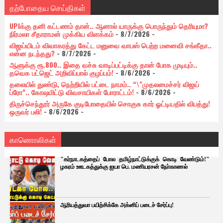
தற்போதைய செய்திகள்
UPIக்கு தனி கட்டணம் தான்.. ஆனால் யாருக்கு பொருந்தும் தெரியுமா?
நிர்மலா சீதாராமன் முக்கிய விளக்கம்
- 8/7/2026
-
விஜய்யிடம் விவாகரத்து கேட்ட மனுவை வாபஸ் பெற்ற மனைவி சங்கீதா..
என்ன நடந்தது?
- 8/7/2026
-
ஆளுக்கு ரூ.800.. இதை வச்சு வாடிப்பட்டிக்கு தான் போக முடியும்..
தவெக பட்ஜெட் அறிவிப்பால் குழப்பம்!
- 8/6/2026
-
தலையில் துண்டு, நெற்றியில் பட்டை நாமம்.. “\"முதலமைச்சர் விஜய்
ப்ரோ”.. கோஷமிட்டு விவசாயிகள் போராட்டம்!
- 8/6/2026
-
திருச்செந்தூர் அருகே குடிபோதையில் சொகுசு கார் ஓட்டியதில் விபத்து!
ஒருவர் பலி!
- 8/6/2026
-
காணொலிகள்
"கர்நாடகத்தைப் போல தமிழ்நாட்டுக்குக் கொடி வேண்டும்!"
ழகரம் ஊடகத்துக்கு ஐயா பெ. மணியரசன் நோ்காணல்
ஆரியத்துவா பயிற்சிக்கே அக்னிப் படைச் சேர்ப்பு!