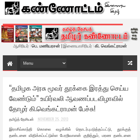
கண்ணோட்டம் - இணைய இதழ்
ஆசிரியர் :
பெ. மணியரசன்
| இணையாசிரியர் :
கி. வெங்கட்ராமன்
“தமிழக அரசு மூவர் தூக்கை இரத்து செய்ய
வேண்டும்” உயிர்வலி ஆவணப்படவிழாவில்
தோழர் கி.வெங்கட்ராமன் பேச்சு!
தமிழ்த் தேசியன்
NOVEMBER 25, 2013
இராசீவ்காந்தி கொலை வழக்கில் தொடர்புபடுத்தப்பட்டு, தூக்குத்
தண்டனை விதிக்கப்பட்டுள்ள பேரறிவாளன் குறித்தும், மரண தண்டனை