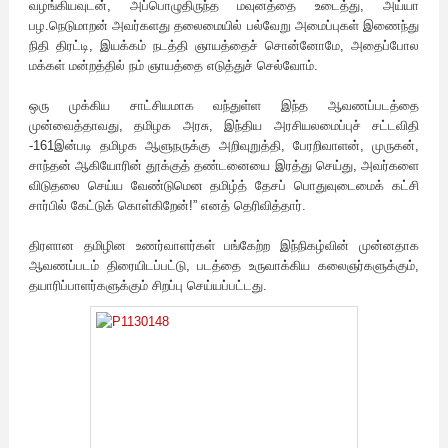
வழங்கியவுடன், அப்பொழுதிருந்த மவுனத்தை உடைத்து, அய்யா
பழ.நெடுமாறன் அவர்களது தலைமையில் பல்வேறு அமைப்புகள் இணைந்து
நிதி திரட்டி, இயக்கம் நடத்தி ஞாயத்தைச் சொன்னோமே, அதைப்போல
மக்கள் மன்றத்தில் நம் ஞாயத்தை எடுத்துச் செல்வோம்.
ஒரு முக்கிய சாட்சியமாக வந்துள்ள இந்த ஆவணப்படத்தை
முன்வைத்தாவது, தமிழக அரசு, இந்திய அரசியலமைப்புச் சட்டவிதி
-161இன்படி தமிழக ஆளுநருக்கு அறிவுறுத்தி, பேரறிவாளன், முருகன்,
சாந்தன் ஆகியோரின் தூக்குத் தண்டனையை இரத்து செய்து, அவர்களை
விடுதலை செய்ய வேண்டுமென தமிழ்த் தேசப் பொதுவுடைமைக் கட்சி
சார்பில் கேட்டுக் கொள்கிறேன்!” எனத் தெரிவித்தார்.
திரளான தமிழின உணர்வாளர்கள் பங்கேற்ற இந்நிகழ்வின் முன்னதாக
ஆவணப்படம் திரையிடப்பட்டு, படத்தை உருவாக்கிய கலைஞர்களுக்கும்,
தயாரிப்பாளர்களுக்கும் சிறப்பு செய்யப்பட்டது.