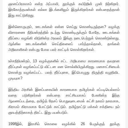
ஞானப்பிரகாசம் என்ற அப்பாவி, தூக்குக் கயிற்றின் முன் நிற்கிறார்.
இரகோத்தமன்கள் எல்லா இடங்களிலும் இருக்கிறார்கள் என்பதைத்தான்
இது காட்டுகிறது.
இன்னொருபுறம், ஊடகங்கள் என்ன செய்து கொண்டிருந்தன? வழக்கு
விசாரணை நீதிமன்றத்தில் நடந்து கொண்டிருக்கும் போதே, ஊடகங்கள்
தீர்ப்பை வழங்கி விடுகின்ற அவலம் இங்கு நடைபெற்றுக் கொண்டுள்ளது.
ஆங்கில ஊடகங்களின் செய்திகளைப் பார்த்தால்தான், தாங்கள்
அறிவாளிகள் என்பது போல பலர் காட்டிக் கொள்கிறார்கள்.
உச்சநீதிமன்றம், 13 வழக்குகளில் சட்ட அறியாமை காரணமாக தவறான
தீர்ப்புகள் வழங்கப்பட்டு விட்டன என சொல்லியிருக்கிறது. மனசாட்சியைக்
கொன்று வழங்கப்பட்ட பலத் தீர்ப்புகை, இப்பொழுது திருத்தி எழுதிவிட
முடியுமா?
இந்திய அரசின் இனப்பகையின் காரணமாக தமிழர்கள் எப்படியெல்லாம்
வதை படுகிறார்கள் என்பதை சாட்சியமாகப் பேசுகின்ற இந்த
ஆவணப்படத்தை, தமிழ்த் தேசப் பொதுவுடைமைக் கட்சி நகரம் நகரமாக,
கிராமம் கிராமமாக போட்டுக் காட்டும். தமிழ்நாட்டு மக்கள் சக்தியை நம்
ஞாயத்திற்காகத் திரட்ட இது பயன்படும்.
1998இல், இராசீவ் கொலை வழக்கில் 26 பேருக்குத் தூக்கு