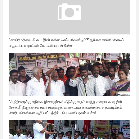
“காவிரி உரிமை மீட்க – இனி என்ன செய்ய வேண்டும்?”தஞ்சை காவிரி உரிமைப்
பாதுகாப்பு மாநாட்டில் பெ. மணியரசன் பேச்சு!
"அநீதிகளுக்கு எதிராக இளைஞர்கள் வீதிக்கு வரும் மாற்று சனநாயக எழுச்சி
தேவை!" திருநங்கை தாரா சாவுக்குக் காரணமான காவலர்களைத் தண்டிக்கக்
கோரிய சென்னை ஆர்ப்பாட்டத்தில் - பெ. மணியரசன் பேச்சு!