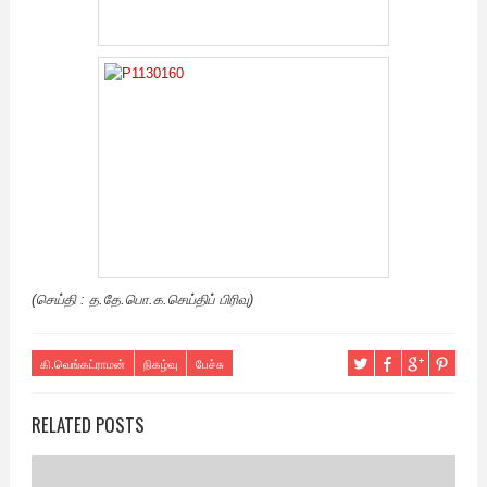
(செய்தி : த.தே.பொ.க.செய்திப் பிரிவு)
கி.வெங்கட்ராமன்
நிகழ்வு
பேச்சு
RELATED POSTS