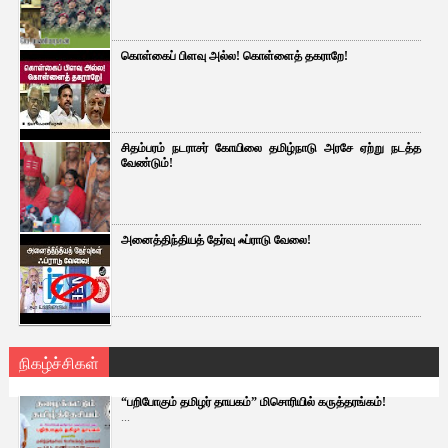
கொள்கைப் பிளவு அல்ல! கொள்ளைத் தகராறே!
சிதம்பரம் நடராசர் கோயிலை தமிழ்நாடு அரசே ஏற்று நடத்த
வேண்டும்!
அனைத்திந்தியத் தேர்வு ஃப்ராடு வேலை!
நிகழ்ச்சிகள்
“பறிபோகும் தமிழர் தாயகம்” மிசொரியில் கருத்தரங்கம்!
...