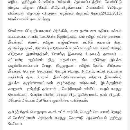
ஒழிப்பு குறித்தும் பேசுகின்ற ‘உயிர்வலி’ ஆவணப்படத்தின் வெளியீட்டு
நிகழ்வு மற்றும், நீதிபதி வீ.ஆர்.கிருஷ்ணய்யர் அவர்களின் 99ஆவது
பிறந்தநாள் விழாவும் விருதுகள் வழங்கும் விழாவும் நேற்று(24.11.2013)
சென்னையில் நடைபெற்றது.
சென்னை பிட்டி.தியாகராயர் அரங்கில், மரண தண்டனை எதிர்ப்பு மக்கள்
கூட்டமைப்பு சார்பில் நடைபெற்ற இந்நிகழ்வில், நாம் தமிழர் கட்சித் தலைவர்
இயக்குநர் சீமான், தமிழக வாழ்வுரிமைக் கட்சித் தலைவர் திரு.
தி.வேல்முருகன், திராவிடர் விடுதலைக் கழகப் பொதுச் செயலாளர் தோழர்
விடுதலை இராசேந்திரன், கொங்கு இளைஞர் பேரவைத் தலைவர் –
சட்டமன்ற உறுப்பினர் திரு. உ.தனியரசு, மே பதினேழு இயக்க
ஒருங்கிணைப்பாளர் தோழர் திருமுருகன், தமிழ்த் தேசிய விடுதலை
இயக்கப் பொதுச் செயலாளர் தோழர் தியாகு, சி.பி.எம். கட்சி சட்டமன்ற
உறுப்பினர் திரு. பீமாராவ், இனப்படுகொலைக்கு எதிரான இசுலாமியர்
இயக்க ஒருங்கிணைப்பாளர் வழக்கறிஞர் உமர்கயான், இயக்குநர்கள்
கவுதமன், புகழேந்தி தங்கராஜ் , வெற்றிமாறன் உள்ளிட்ட பலரும் கலந்து
கொண்டனர். பேரறிவாளினின் தந்தை திரு. குயில்தாசன், தாய் திருமதி.
அற்புதம் அம்மாள் ஆகியோர் முன்னிலை வகித்தனர்.
தமிழ்த் தேசப் பொதுவுடைமைக் கட்சி சார்பில், பொதுச் செயலாளர் தோழர்
கி.வெங்கட்ராமன் அவர்கள் கலந்து கொண்டு ஆவணப்படம் குறித்து
பேசினார்.