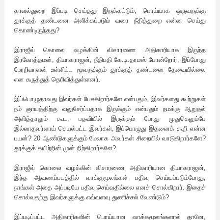
காவல்துறை இப்படி செய்தது இருக்கட்டும், பொய்யாக ஒருவருக்கு
தூக்குத் தண்டனை அளிக்கப்படும் வரை நீதித்துறை என்ன செய்து
கொண்டிருந்தது?
இராஜீவ் கொலை வழக்கின் விசாரணை அதிகாரியாக இருந்த
இரகோத்தமன், தியாகராஜன், நீதிபதி கே.டி.தாமஸ் போன்றோர், இப்போது
பேரறிவாளன் உள்ளிட்ட மூவருக்கும் தூக்குத் தண்டனை தேவையில்லை
என கருத்துத் தெரிவித்துள்ளனர்.
இப்பொழுதாவது இவர்கள் பேசுகிறார்களே என்பதும், இவர்களது கூற்றுகள்
நம் ஞாயத்திற்கு வலுசேர்ப்பதாக இருக்கும் என்பதும் நமக்கு ஆறுதல்
அளித்தாலும் கூட, பதவியில் இருக்கும் போது முதுகெலும்பே
இல்லாதவர்ளாய் செயல்பட்ட இவர்கள், இப்பொழுது இதனைக் கூறி என்ன
பயன்? 20 ஆண்டுகளுக்கும் மேலாக அவர்கள் சிறையில் வாடுகிறார்களே?
தூக்குக் கயிற்றின் முன் நிற்கிறார்களே?
இராஜீவ் கொலை வழக்கின் விசாரணை அதிகாரியான தியாகராஜன்,
இந்த ஆவணப்படத்தில் வாக்குமூலங்கள் பதிவு செய்யப்படும்போது,
நாங்கள் அதை அப்படியே பதிவு செய்வதில்லை எனச் சொல்கிறார். இதைச்
சொல்வதற்கு இவர்களுக்கு எவ்வளவு துணிச்சல் வேண்டும்?
இப்படிப்பட்ட அதிகாரிகளின் பொய்யான வாக்கமூலங்களால் தானே,