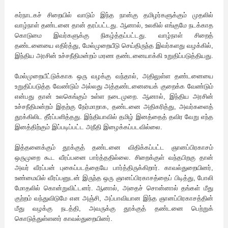
கர்நாடகச் சிறையில் வாடும் இந்த நான்கு தமிழர்களுக்கும் முதலில்
வாழ்நாள் தண்டனை தான் தரப்பட்டது. ஆனால், உலகில் எங்குமே நடக்காத
கொடுமை இவர்களுக்கு நிகழ்த்தப்பட்டது. வாழ்நாள் சிறைத்
தண்டனையை எதிர்த்து, மேல்முறையீடு செய்திருந்த இவர்களது வழக்கில்,
இந்திய அரசின் உச்சநீதிமன்றம் மரண தண்டனையாக்கி உறுதிப்படுத்தியது.
மேல்முறையீட்டுக்காக ஒரு வழக்கு வந்தால், அதிலுள்ள தண்டனையை
உறுதிப்படுத்த வேண்டும் அல்லது அத்தண்டனையைக் குறைக்க வேண்டும்
என்பது தான் உலகெங்கும் உள்ள நடைமுறை. ஆனால், இந்திய அரசின்
உச்சநீதிமன்றம் இதற்கு நேர்மாறாக, தண்டனை அதிகரித்து, அவர்களைத்
தூக்கிலிட தீர்ப்பளித்தது. இந்தியாவில் தமிழ் இனத்தைத் தவிர வேறு எந்த
இனத்திற்கும் இப்படிப்பட்ட அநீதி இழைக்கப்படவில்லை.
இத்தனைக்கும் தூக்குத் தண்டனை விதிக்கப்பட்ட ஞானப்பிரகாசம்
ஒருமுறை கூட வீரப்பனை பார்த்ததில்லை. சிறைக்குள் வந்தபிறகு தான்
அவர் வீரப்பன் புகைப்படத்தையே பார்த்திருக்கிறார். காவல்துறையினர்,
உண்மையில் வீரப்பனுடன் இருந்த ஒரு ஞானப்பிரகாசத்தைப் பிடித்து, போலி
மோதலில் கொன்றுவிட்டனர். ஆனால், அதைச் சொன்னால் தங்கள் மீது
குற்றம் வந்துவிடுமே என அஞ்சி, அப்பாவியான இந்த ஞானப்பிரகாசத்தின்
மீது வழக்கு நடத்தி, அவருக்கு தூக்குத் தண்டனை பெற்றுக்
கொடுத்துள்ளனர் காவல்துறையினர்.