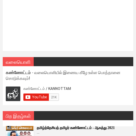
வலையொளி
கண்ணோட்டம்
- வலையொளியில் இணைய கீழே உள்ள பொத்தானை
சொடுக்கவும்!
பிற இதழ்கள்
தமிழ்த்தேசியத் தமிழர் கண்ணோட்டம் - ஆகத்து 2021
...