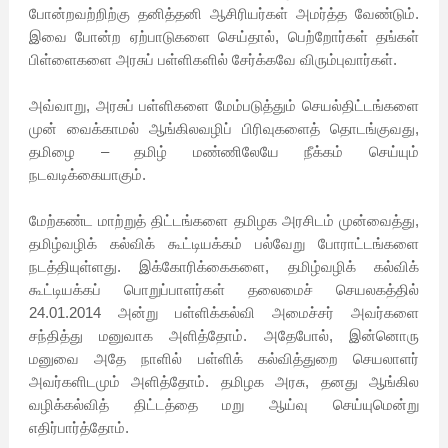
போன்றவற்றிற்கு தனித்தனி ஆசிரியர்கள் அமர்த்த வேண்டும்.
இவை போன்ற ஏற்பாடுகளை செய்தால், பெற்றோர்கள் தங்கள்
பிள்ளைகளை அரசுப் பள்ளிகளில் சேர்க்கவே விரும்புவார்கள்.
அவ்வாறு, அரசுப் பள்ளிகளை மேம்படுத்தும் செயல்திட்டங்களை
முன் வைக்காமல் ஆங்கிலவழிப் பிரிவுகளைத் தொடங்குவது,
தமிழை – தமிழ் மண்ணிலேயே நீக்கம் செய்யும்
நடவடிக்கையாகும்.
மேற்கண்ட மாற்றுத் திட்டங்களை தமிழக அரசிடம் முன்வைத்து,
தமிழ்வழிக் கல்விக் கூட்டியக்கம் பல்வேறு போராட்டங்களை
நடத்தியுள்ளது. இக்கோரிக்கைகளை, தமிழ்வழிக் கல்விக்
கூட்டியக்கப் பொறுப்பாளர்கள் தலைமைச் செயலகத்தில்
24.01.2014 அன்று பள்ளிக்கல்வி அமைச்சர் அவர்களை
சந்தித்து மனுவாக அளித்தோம். அதேபோல், இன்னொரு
மனுவை அதே நாளில் பள்ளிக் கல்வித்துறை செயலாளர்
அவர்களிடமும் அளித்தோம். தமிழக அரசு, தனது ஆங்கில
வழிக்கல்வித் திட்டத்தை மறு ஆய்வு செய்யுமென்று
எதிர்பார்த்தோம்.