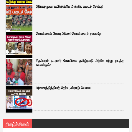
ஆரியத்துவா பயிற்சிக்கே அக்னிப் படைச் சேர்ப்பு!
கொள்கைப் பிளவு அல்ல! கொள்ளைத் தகராறே!
சிதம்பரம் நடராசர் கோயிலை தமிழ்நாடு அரசே ஏற்று நடத்த
வேண்டும்!
அனைத்திந்தியத் தேர்வு ஃப்ராடு வேலை!
நிகழ்ச்சிகள்