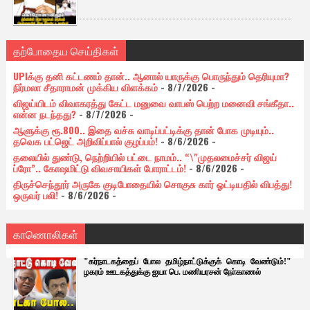
தற்போதைய செய்திகள்
UPIக்கு தனி கட்டணம் தான்.. ஆனால் யாருக்கு பொருந்தும் தெரியுமா?
நிர்மலா சீதாராமன் முக்கிய விளக்கம்
- 8/7/2026
-
விஜய்யிடம் விவாகரத்து கேட்ட மனுவை வாபஸ் பெற்ற மனைவி சங்கீதா..
என்ன நடந்தது?
- 8/7/2026
-
ஆளுக்கு ரூ.800.. இதை வச்சு வாடிப்பட்டிக்கு தான் போக முடியும்..
தவெக பட்ஜெட் அறிவிப்பால் குழப்பம்!
- 8/6/2026
-
தலையில் துண்டு, நெற்றியில் பட்டை நாமம்.. “\"முதலமைச்சர் விஜய்
ப்ரோ”.. கோஷமிட்டு விவசாயிகள் போராட்டம்!
- 8/6/2026
-
திருச்செந்தூர் அருகே குடிபோதையில் சொகுசு கார் ஓட்டியதில் விபத்து!
ஒருவர் பலி!
- 8/6/2026
-
காணொலிகள்
"கர்நாடகத்தைப் போல தமிழ்நாட்டுக்குக் கொடி வேண்டும்!"
ழகரம் ஊடகத்துக்கு ஐயா பெ. மணியரசன் நோ்காணல்