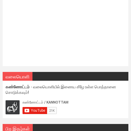
வலையொளி
கண்ணோட்டம்
- வலையொளியில் இணைய கீழே உள்ள பொத்தானை
சொடுக்கவும்!
பிற இதழ்கள்