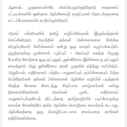
ஆனால், முதலமைச்சரே மிகப்பெருமிதத்தோடு சாதனைப்
பட்டியல்களில் ஒன்றாக ஆங்கிலவழி வகுப்புகள் தொடங்குவதை
சட்டப்பேரவையில் கூறியிருக்கிறார்.
அரசுப் பள்ளிகளில் தமிழ் வழிப்பிரிவுகள் இருக்கத்தான்
செய்கின்றன, அவற்றில் தங்கள் பிள்ளைகளை சேர்க்க
விரும்புவோர் சேர்க்கலாம் என்று ஒரு வாதம் எழுப்பக்கூடும்.
குழந்தைக்கு முன்னால் பருப்பும் – நெய்யும் கலந்த அமுது
போன்ற சோற்றை ஒரு தட்டிலும், ஐஸ்கீரிமை இன்னொரு தட்டிலும்
வைத்தால் அது ஐஸ்கீரிமை தான் முதலில் எடுத்து சாப்பிடும்.
அதுபோல், எதிர்காலம் பற்றிய பாதுகாப்பும் நம்பிக்கையும் அற்ற
பெற்றோர்கள் தங்கள் பிள்ளைகள் ஆங்கில வழியில் படித்தால்
சிறந்த வேலை கிடைத்து சிறப்பாக வாழ்வார்கள் என்று
நினைக்கிறார்கள். அவர்கள் முன், எதிர்காலப்
பாதுகாப்புக்குரியத் திட்டத்தை தமிழ்வழியில் படிப்போருக்கு
வைக்க வேண்டுமே தவிர ஆங்கில மொழியை வைக்கக் கூடாது.
ஆங்கிலத்தை ஒரு மொழிப்பாடமாக வைப்பதை நாங்கள்
எதிர்க்கவில்லை.