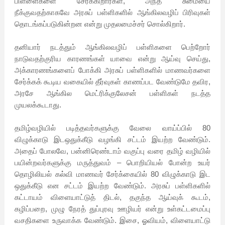
பிள்ளைகளை சேர்க்கிறார்கள், அந்த சுமையை
நீக்குவதற்காகவே அரசுப் பள்ளிகளில் ஆங்கிலவழிப் பிரிவுகள்
தொடங்கப்படுகின்றன என்று முதலமைச்சர் சொல்கிறார்.
தனியார் நடத்தும் ஆங்கிலவழிப் பள்ளிகளை பெற்றோர்
நாடுவதற்குரிய காரணங்கள் யாவை என்று ஆய்வு செய்து,
அக்காரணங்களைப் போக்கி அரசுப் பள்ளிகளில் மாணவர்களை
சேர்க்கக் கூடிய வகையில் தீர்வுகள் காணப்பட வேண்டுமே தவிர,
அரசே ஆங்கில மெட்ரிக்குலேசன் பள்ளிகள் நடத்த
முயலக்கூடாது.
தமிழ்வழியில் படித்தவர்களுக்கு வேலை வாய்ப்பில் 80
விழுக்காடு இடஒதுக்கீடு வழங்கி சட்டம் இயற்ற வேண்டும்.
அதைப் போலவே, பன்னிரெண்டாம் வகுப்பு வரை தமிழ் வழியில்
பயின்றவர்களுக்கு மருத்துவம் – பொறியியல் போன்ற உயர்
தொழிலியல் கல்வி மாணவர் சேர்க்கையில் 80 விழுக்காடு இட
ஒதுக்கீடு என சட்டம் இயற்ற வேண்டும். அரசுப் பள்ளிகளில்
கட்டாயம் விளையாட்டுத் திடல், தகுந்த ஆய்வுக் கூடம்,
கழிப்பறை, முழு நேரத் துப்புரவு ஊழியர் என்று உள்கட்டமைப்பு
வசதிகளை உருவாக்க வேண்டும். இசை, ஓவியம், விளையாட்டு