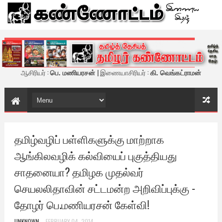
கண்ணோட்டம் - இணைய இதழ்
ஆசிரியர் :
பெ. மணியரசன்
| இணையாசிரியர் :
கி. வெங்கட்ராமன்
தமிழ்வழிப் பள்ளிகளுக்கு மாற்றாக
ஆங்கிலவழிக் கல்வியைப் புகுத்தியது
சாதனையா? தமிழக முதல்வர்
செயலலிதாவின் சட்டமன்ற அறிவிப்புக்கு -
தோழர் பெ.மணியரசன் கேள்வி!
UNKNOWN
FEBRUARY 04, 2014