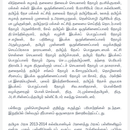
விடுதலைக் கழகத் தலைமை நிலையச் செயலாளர் தோழர் தபசிக்குமரன்,
மக்கள் கல்வி இயக்க ஒருங்கிணைப்பாளர் பேராசிரியர் பிரபா.கல்விமணி,
தமிழ்த் தேச மக்கள் கட்சித் தலைவர் தோழர் தமிழ்நேயன், உலகத் தமிழ்க்
கழகத் தலைவர் முனைவர் ந.அரணமுறுவல், தென்மொழி ஆசிரியர் திரு.
மா.பூங்குன்றன், தமிழ்நாடு மக்கள் கட்சித் தலைமை செய்தித் தொடர்பாளர்
தோழர் அருண்சோரி, சேவ் தமிழ்ஸ் இயக்க ஒருங்கிணைப்பாளர் தோழர்
தி.செந்தில்குமார், தமிழர் எழுச்சி இயக்கப் பொறுப்பாளர் தோழர்
ச.எழிலன், மே பதினேழு இயக்க ஒருங்கிணைப்பாளர் தோழர்
அருள்முருகன், தமிழர் முன்னணி ஒருங்கிணைப்பாளர் வழக்கறிஞர்
செயப்பிரகாசு நாராயணன், தமிழ்த் தேசப் பொதுவுடைமைக் கட்சி
சென்னை செயலாளர் தோழர் தமிழ்ச்சமரன், தமிழர் தேசிய இயக்கப்
பொறுப்பாளர் தோழர் ஆவடி செ.ப.முத்தமிழ்மணி, தந்தை பெரியார்
திராவிடர் கழக திருவள்ளூர் மாவட்டச் செயலாளர் தோழர் பா.நாகராசன்,
தலைநகர்த் தமிழ்ச் சங்கம் தோழர் க.சோழநம்பியார், தொழிலாளர்
சீரமைப்பு இயக்க ஒருங்கிணைப்பாளர் தோழர் மா.சேகர், திரு. அன்றில்
பா.இறையெழிலன், புலவர் இரத்தினவேலவர், தமிழ்த் தேசக் குடியரசு
இயக்கப் பொறுப்பாளர் தோழர் சிவ.காளிதாசன், பொன்னேரி
வழக்குரைஞர் பொன்.செல்வன், திரு. அ.முல்லைத்தமிழன், திரு.
அ.சி.சின்னப்பத்தமிழர் உள்ளிட்டோர் கலந்து கொண்டனர்.
பல்வேறு முன்மொழிவுகள் குறித்து கருத்துப் பரிமாற்றங்கள் நடந்தன.
இறுதியில் பின்வரும் தீர்மானம் ஒருமனதாக நிறைவேற்றப்பட்டது.
தமிழக அரசு 2013-2014 கல்வியாண்டில் அனைத்து அரசுப் பள்ளிகளிலும்
ஒன்று முதல் பன்னிரெண்டாம் வகுப்பு வரை ஆங்கிலத்தைப் பயிற்று