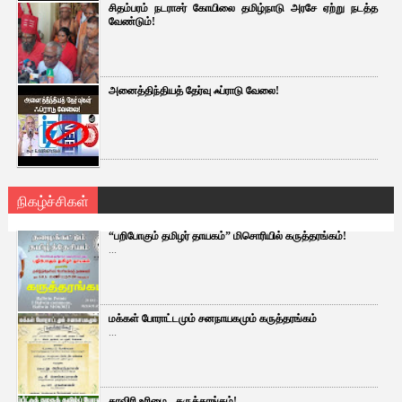
சிதம்பரம் நடராசர் கோயிலை தமிழ்நாடு அரசே ஏற்று நடத்த
வேண்டும்!
அனைத்திந்தியத் தேர்வு ஃப்ராடு வேலை!
நிகழ்ச்சிகள்
“பறிபோகும் தமிழர் தாயகம்” மிசொரியில் கருத்தரங்கம்!
...
மக்கள் போராட்டமும் சனநாயகமும் கருத்தரங்கம்
...
காவிரி உரிமை - கருத்தரங்கம்!