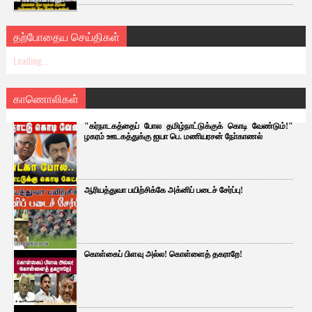
தற்போதைய செய்திகள்
Loading...
காணொலிகள்
"கர்நாடகத்தைப் போல தமிழ்நாட்டுக்குக் கொடி வேண்டும்!"
ழகரம் ஊடகத்துக்கு ஐயா பெ. மணியரசன் நோ்காணல்
ஆரியத்துவா பயிற்சிக்கே அக்னிப் படைச் சேர்ப்பு!
கொள்கைப் பிளவு அல்ல! கொள்ளைத் தகராறே!