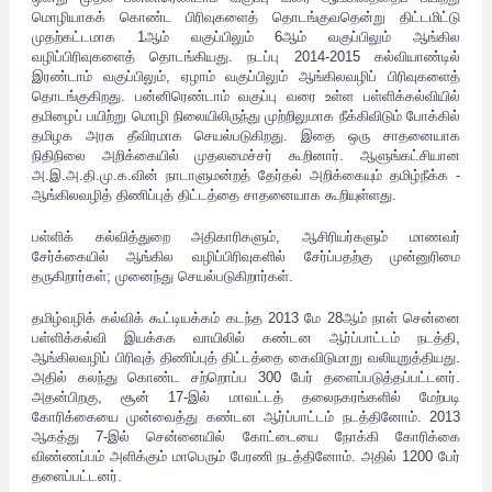
மொழியாகக் கொண்ட பிரிவுகளைத் தொடங்குவதென்று திட்டமிட்டு
முதற்கட்டமாக 1ஆம் வகுப்பிலும் 6ஆம் வகுப்பிலும் ஆங்கில
வழிப்பிரிவுகளைத் தொடங்கியது. நடப்பு 2014-2015 கல்வியாண்டில்
இரண்டாம் வகுப்பிலும், ஏழாம் வகுப்பிலும் ஆங்கிலவழிப் பிரிவுகளைத்
தொடங்குகிறது. பன்னிரெண்டாம் வகுப்பு வரை உள்ள பள்ளிக்கல்வியில்
தமிழைப் பயிற்று மொழி நிலையிலிருந்து முற்றிலுமாக நீக்கிவிடும் போக்கில்
தமிழக அரசு தீவிரமாக செயல்படுகிறது. இதை ஒரு சாதனையாக
நிதிநிலை அறிக்கையில் முதலமைச்சர் கூறினார். ஆளுங்கட்சியான
அ.இ.அ.தி.மு.க.வின் நாடாளுமன்றத் தேர்தல் அறிக்கையும் தமிழ்நீக்க -
ஆங்கிலவழித் திணிப்புத் திட்டத்தை சாதனையாக கூறியுள்ளது.
பள்ளிக் கல்வித்துறை அதிகாரிகளும், ஆசிரியர்களும் மாணவர்
சேர்க்கையில் ஆங்கில வழிப்பிரிவுகளில் சேர்ப்பதற்கு முன்னுரிமை
தருகிறார்கள்; முனைந்து செயல்படுகிறார்கள்.
தமிழ்வழிக் கல்விக் கூட்டியக்கம் கடந்த 2013 மே 28ஆம் நாள் சென்னை
பள்ளிக்கல்வி இயக்கக வாயிலில் கண்டன ஆர்ப்பாட்டம் நடத்தி,
ஆங்கிலவழிப் பிரிவுத் திணிப்புத் திட்டத்தை கைவிடுமாறு வலியுறுத்தியது.
அதில் கலந்து கொண்ட சற்றொப்ப 300 பேர் தளைப்படுத்தப்பட்டனர்.
அதன்பிறகு, சூன் 17-இல் மாவட்டத் தலைநகரங்களில் மேற்படி
கோரிக்கையை முன்வைத்து கண்டன ஆர்ப்பாட்டம் நடத்தினோம். 2013
ஆகத்து 7-இல் சென்னையில் கோட்டையை நோக்கி கோரிக்கை
விண்ணப்பம் அளிக்கும் மாபெரும் பேரணி நடத்தினோம். அதில் 1200 பேர்
தளைப்பட்டனர்.