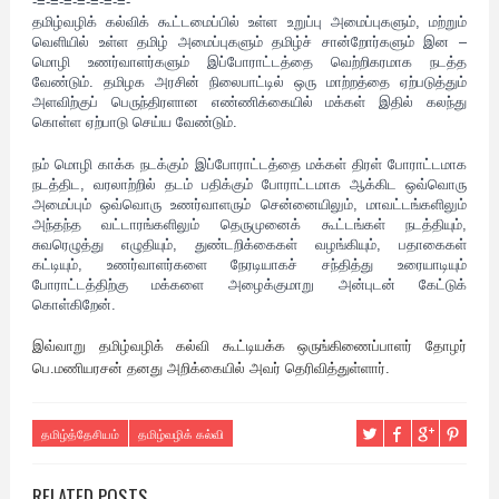
-=-=-=-=-=-=-=-
தமிழ்வழிக் கல்விக் கூட்டமைப்பில் உள்ள உறுப்பு அமைப்புகளும், மற்றும்
வெளியில் உள்ள தமிழ் அமைப்புகளும் தமிழ்ச் சான்றோர்களும் இன –
மொழி உணர்வாளர்களும் இப்போராட்டத்தை வெற்றிகரமாக நடத்த
வேண்டும். தமிழக அரசின் நிலைபாட்டில் ஒரு மாற்றத்தை ஏற்படுத்தும்
அளவிற்குப் பெருந்திரளான எண்ணிக்கையில் மக்கள் இதில் கலந்து
கொள்ள ஏற்பாடு செய்ய வேண்டும்.
நம் மொழி காக்க நடக்கும் இப்போராட்டத்தை மக்கள் திரள் போராட்டமாக
நடத்திட, வரலாற்றில் தடம் பதிக்கும் போராட்டமாக ஆக்கிட ஒவ்வொரு
அமைப்பும் ஒவ்வொரு உணர்வாளரும் சென்னையிலும், மாவட்டங்களிலும்
அந்தந்த வட்டாரங்களிலும் தெருமுனைக் கூட்டங்கள் நடத்தியும்,
சுவரெழுத்து எழுதியும், துண்டறிக்கைகள் வழங்கியும், பதாகைகள்
கட்டியும், உணர்வாளர்களை நேரடியாகச் சந்தித்து உரையாடியும்
போராட்டத்திற்கு மக்களை அழைக்குமாறு அன்புடன் கேட்டுக்
கொள்கிறேன்.
இவ்வாறு தமிழ்வழிக் கல்வி கூட்டியக்க ஒருங்கிணைப்பாளர் தோழர்
பெ.மணியரசன்
தனது அறிக்கையில் அவர் தெரிவித்துள்ளார்.
தமிழ்த்தேசியம்
தமிழ்வழிக் கல்வி
RELATED POSTS