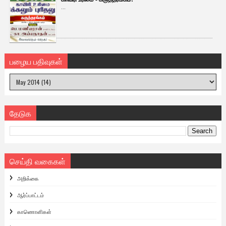
...
பழைய பதிவுகள்
தேடுக
செய்தி வகைகள்
அறிக்கை
ஆர்ப்பாட்டம்
காணொளிகள்