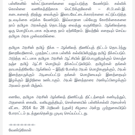
பள்ளிகளில் உள்கட்டுமானங்களை வலுப்படுத்த வேண்டும். கல்விக்
கொள்ளை வணிகத்திற்காக மெட்ரிக்குலேசன் – சி.பி.எஸ்.இ.
கடைகளைத் திறந்து வைக்கும் இலாபவேட்டைக்காரர்களை கட்டுப்படுத்த
நடவடிக்கை எடுக்க வேண்டும். இவ்வாறான பல்வேறு கோரிக்கைகளை
நாம் தமிழக அரசுக்குத் தொடர்ந்து வைத்து வருகிறோம். ஆங்கிலத்தை
ஒரு மொழிப்பாடமாக கற்பதை நாம் ஏற்கிறோம். இவற்றில் எதையும் செய்ய
தமிழக அரசு முன்வரவில்லை.
தமிழக அரசின் தமிழ் நீக்க – ஆங்கிலத் திணிப்புத் திட்டம் தொடர்ந்து
நிறைவேறினால், முதற்கட்டமாக பள்ளிக் கல்வியிலிருந்து தமிழ் நீக்கப்படும்.
அடுத்த கட்டமாக தமிழக அரசின் ஆட்சியில் இப்பொழுதிருக்கும் கொஞ்ச
நஞ்ச தமிழ் ஆட்சி மொழியும் நீக்கப்பட்டுவிடும். தமிழர்கள் தங்கள்
தாயகத்திலேயே ஆங்கிலம் – இந்தி போன்ற அயல் மொழிகளுக்கும், அயல்
இனத்தாருக்கும் அடிமைப்பட்டு தங்கள் மொழியையும் இனத்தையும்
இழக்கும் இழிநிலை உண்டாகும். அயல் இனத்தாரை அண்டிப்பிழைக்கும்
அவலம் தான் மிஞ்சும்.
எனவே, தமிழக அரசின் ஆங்கிலத் திணிப்புத் திட்டத்தைக் கண்டித்தும்,
அதனைக் கைவிட வலியுறுத்தியும், சென்னையில் பள்ளிக்கல்வி அமைச்சர்
வீட்டை 2014 மே 28 அறிவன் (புதன்) கிழமை அன்று முற்றுகையிடும்
போராட்டம் நடத்துவதென்று முடிவு செய்யப்பட்டது.
-=-=-=-=-=-=-=-
வேண்டுகோள்