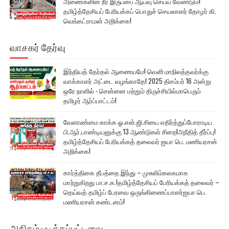
அணைகளின் நீர் இருப்பை ஆய்வு செய்ய வேண்டும்!
தமிழ்த்தேசியப் பேரியக்கப் பொதுச் செயலாளர் தோழர் கி.
வெங்கட்ராமன் அறிக்கை!
வாசகர் தேர்வு
இந்தியத் தேர்தல் ஆணையமே! வெளி மாநிலத்தவர்க்கு
வாக்காளர் அட்டை வழங்காதே! 2025 திசம்பர் 16 அன்று
ஒரே நாளில் - சென்னை மற்றும் திருச்சியில்மாபெரும்
தமிழர் ஆர்ப்பாட்டம்!
வேளாண்மை காக்க ஓ.என்.ஜி.சியை எதிர்த்துப்போராடிய
பி.ஆர்.பாண்டியனுக்கு 13 ஆண்டுகள் சிறை!அநீதித் தீர்ப்பு!
தமிழ்த்தேசியப் பேரியக்கத் தலைவர் ஐயா பெ. மணியரசன்
அறிக்கை!
கார்த்திகை தீபத்தை இந்து – முசுலிம்கலகமாக
மாற்றுகிறது பா.ச.க.!தமிழ்த்தேசியப் பேரியக்கத் தலைவர் –
தெய்வத் தமிழ்ப் பேரவை ஒருங்கிணைப்பாளர்ஐயா பெ.
மணியரசன் கண்டனம்!
அதிகம் படிக்கப்பட்டவை