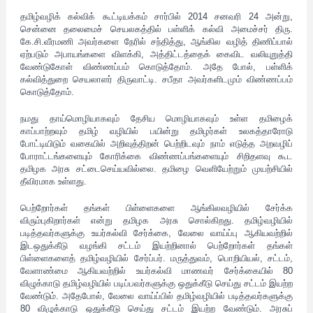
தமிழ்வழிக் கல்விக் கூட்டியக்கம் சார்பில் 2014 சனவரி 24 அன்று,
சென்னை தலைமைச் செயலகத்தில் பள்ளிக் கல்வி அமைச்சர் திரு.
கே.சி.வீரமணி அவர்களை நேரில் சந்தித்து, ஆங்கில வழித் திணிப்பால்
ஏற்படும் அபாயங்களை விளக்கி, அத்திட்டத்தைக் கைவிட வலியுறுத்தி
வேண்டுகோள் விண்ணப்பம் கொடுத்தோம். அதே போல், பள்ளிக்
கல்வித்துறை செயலாளர் திருவாட்டி. சபீதா அவர்களிடமும் விண்ணப்பம்
கொடுத்தோம்.
நமது தாய்மொழியாகவும் தேசிய மொழியாகவும் உள்ள தமிழைக்
காப்பாற்றவும் தமிழ் வழியில் பயின்று தமிழர்கள் உலகத்தாரோடு
போட்டியிடும் வகையில் அறிவுத்திறன் பெற்றிடவும் நாம் எடுத்த அறவழிப்
போராட்டங்களையும் கோரிக்கை விண்ணப்பங்களையும் சிறிதளவு கூட
தமிழக அரசு சட்டைசெய்யவில்லை. தமிழை வெளியேற்றும் முயற்சியில்
தீவிரமாக உள்ளது.
பெற்றோர்கள் தங்கள் பிள்ளைகளை ஆங்கிலவழியில் சேர்க்க
விரும்புகிறார்கள் என்று தமிழக அரசு சொல்கிறது. தமிழ்வழியில்
படித்தவர்களுக்கு உயர்கல்வி சேர்க்கை, வேலை வாய்ப்பு ஆகியவற்றில்
இடஒதுக்கீடு வழங்கி சட்டம் இயற்றினால் பெற்றோர்கள் தங்கள்
பிள்ளைகளைத் தமிழ்வழியில் சேர்ப்பர். மருத்துவம், பொறியியல், சட்டம்,
வேளாண்மை ஆகியவற்றில் உயர்கல்வி மாணவர் சேர்க்கையில் 80
விழுக்காடு தமிழ்வழியில் படிப்பவர்களுக்கு ஒதுக்கீடு செய்து சட்டம் இயற்ற
வேண்டும். அதேபோல், வேலை வாய்ப்பில் தமிழ்வழியில் படித்தவர்களுக்கு
80 விழுக்காடு ஒதுக்கீடு செய்து சட்டம் இயற்ற வேண்டும். அரசுப்