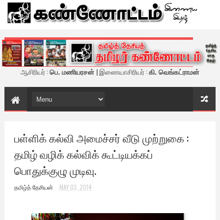
கண்ணோட்டம் - இணைய இதழ்
ஆசிரியர் :
பெ. மணியரசன்
| இணையாசிரியர் :
கி. வெங்கட்ராமன்
பள்ளிக் கல்வி அமைச்சர் வீடு முற்றுகை :
தமிழ் வழிக் கல்விக் கூட்டியக்கப்
பொதுக்குழு முடிவு.
தமிழ்த் தேசியன்
MAY 03, 2014