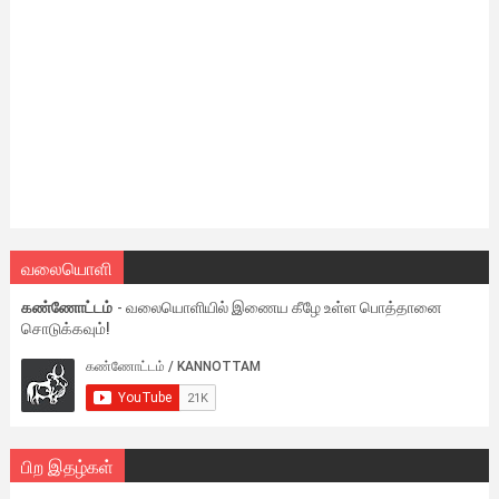
வலையொளி
கண்ணோட்டம்
- வலையொளியில் இணைய கீழே உள்ள பொத்தானை
சொடுக்கவும்!
பிற இதழ்கள்