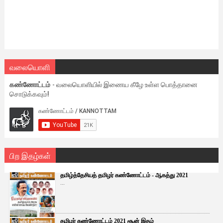
வலையொளி
கண்ணோட்டம்
- வலையொளியில் இணைய கீழே உள்ள பொத்தானை
சொடுக்கவும்!
பிற இதழ்கள்
தமிழ்த்தேசியத் தமிழர் கண்ணோட்டம் - ஆகத்து 2021
...
தமிழர் கண்ணோட்டம் 2021 சூன் இதழ்