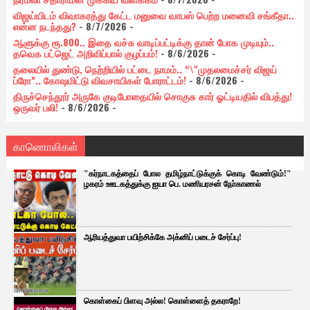
விஜய்யிடம் விவாகரத்து கேட்ட மனுவை வாபஸ் பெற்ற மனைவி சங்கீதா..
என்ன நடந்தது?
- 8/7/2026
-
ஆளுக்கு ரூ.800.. இதை வச்சு வாடிப்பட்டிக்கு தான் போக முடியும்..
தவெக பட்ஜெட் அறிவிப்பால் குழப்பம்!
- 8/6/2026
-
தலையில் துண்டு, நெற்றியில் பட்டை நாமம்.. “\"முதலமைச்சர் விஜய்
ப்ரோ”.. கோஷமிட்டு விவசாயிகள் போராட்டம்!
- 8/6/2026
-
திருச்செந்தூர் அருகே குடிபோதையில் சொகுசு கார் ஓட்டியதில் விபத்து!
ஒருவர் பலி!
- 8/6/2026
-
காணொலிகள்
"கர்நாடகத்தைப் போல தமிழ்நாட்டுக்குக் கொடி வேண்டும்!"
ழகரம் ஊடகத்துக்கு ஐயா பெ. மணியரசன் நோ்காணல்
ஆரியத்துவா பயிற்சிக்கே அக்னிப் படைச் சேர்ப்பு!
கொள்கைப் பிளவு அல்ல! கொள்ளைத் தகராறே!