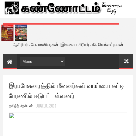
கண்ணோட்டம் - இணைய இதழ்
ஆசிரியர் :
பெ. மணியரசன்
| இணையாசிரியர் :
கி. வெங்கட்ராமன்
இராமேசுவரத்தில் மீனவர்கள் வாய்யை கட்டி
பேரணில் ஈடுபட்டள்ளனர்
தமிழ்த் தேசியன்
JUNE 11, 2014