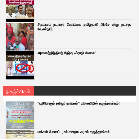
சிதம்பரம் நடராசர் கோயிலை தமிழ்நாடு அரசே ஏற்று நடத்த
வேண்டும்!
அனைத்திந்தியத் தேர்வு ஃப்ராடு வேலை!
நிகழ்ச்சிகள்
“பறிபோகும் தமிழர் தாயகம்” மிசொரியில் கருத்தரங்கம்!
...
மக்கள் போராட்டமும் சனநாயகமும் கருத்தரங்கம்
...