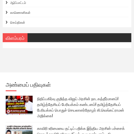
ஆர்ப்பாட்டம்
காணொளிகள்
செய்திகள்
விளம்பரம்
அண்மைப் பதிவுகள்
நிதிப்பகிர்வு குறித்த விஜய் அரசின் நாடகத்தீர்மானம்!
தமிழ்த்தேசியப் பேரியக்கம் கண்டனம்! தமிழ்த்தேசியப்
பேரியக்கப் பொதுச் செயலாளர்தோழர் கி.வெங்கட்ராமன்
அறிக்கை!
காவிரி உரிமையை தட்டிப் பறிக்க இந்திய அரசின் பச்சைக்
கொடி! காவிரி உரிமை மீட்புக் குழு கண்டனம் - கி.