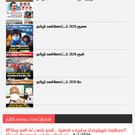
...
தமிழர் கண்ணோட்டம் 2020 சூலை
...
தமிழர் கண்ணோட்டம் 2020 சூன்
...
தமிழர் கண்ணோட்டம் 2020 மே
...
தற்போதைய செய்திகள்
UPIக்கு தனி கட்டணம் தான்.. ஆனால் யாருக்கு பொருந்தும் தெரியுமா?
நிர்மலா சீதாராமன் முக்கிய விளக்கம்
- 8/7/2026
-