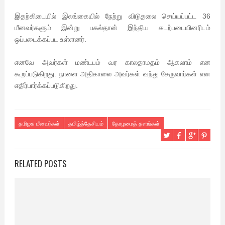
இதற்கிடையில் இலங்கையில் நேற்று விடுதலை செய்யப்பட்ட 36
மீனவர்களும் இன்று பகல்தான் இந்திய கடற்படையினரிடம்
ஒப்படைக்கப்பட உள்ளனர்.
எனவே அவர்கள் மண்டபம் வர காலதாமதம் ஆகலாம் என
கூறப்படுகிறது. நாளை அதிகாலை அவர்கள் வந்து சேருவார்கள் என
எதிர்பார்க்கப்படுகிறது.
தமிழக மீனவர்கள்
தமிழ்த்தேசியம்
தோழமைத் தளங்கள்
RELATED POSTS