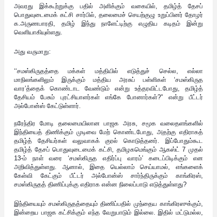
அவரது இக்கூற்றுக்கு பதில் அளிக்கும் வகையில், தமிழ்த் தேசப்
பொதுவுடைமைக் கட்சி சார்பில், தலைமைச் செயற்குழு உறுப்பினர் தோழர்
க.அருணபாரதி, தமிழ் இந்து நாளேட்டிற்கு எழுதிய கடிதம் இன்று
வெளியாகியுள்ளது.
அது வருமாறு:
‘‘சமஸ்கிருதத்தை மக்கள் மத்தியில் எடுத்துச் செல்ல, எல்லா
மாநிலங்களிலும் இருக்கும் மத்திய அரசுப் பள்ளிகள் ‘சமஸ்கிருத
வார’த்தைக் கொண்டாட வேண்டும் என்று உத்தரவிட்டபோது, தமிழ்த்
தேசியம் பேசும் புரட்சியாளர்கள் எங்கே போனார்கள்?” என்று பீட்டர்
அல்போன்ஸ் கேட்டுள்ளார்.
நரேந்திர மோடி தலைமையிலான பாஜக அரசு, சமூக வலைதளங்களில்
இந்தியைத் திணிக்கும் முடிவை மேற் கொண்டபோது, அதற்கு எதிராகத்
தமிழ்த் தேசியர்கள் வலுவாகக் குரல் கொடுத்தனர். இப்போதும்கூட
தமிழ்த் தேசப் பொதுவுடைமைக் கட்சி, தமிழகமெங்கும் ஆகஸ்ட் 7 முதல்
13-ம் நாள் வரை ‘சமஸ்கிருத எதிர்ப்பு வாரம்’ கடைப்பிடிக்கும் என
அறிவித்துள்ளது. ஆனால், இதை யெல்லாம் செய்யாமல், எங்களைக்
கேள்வி கேட்கும் பீட்டர் அல்போன்ஸ் சார்ந்திருக்கும் காங்கிரஸ்,
சமஸ்கிருதத் திணிப்புக்கு எதிராக என்ன நிலைப்பாடு எடுத்துள்ளது?
இந்தியையும் சமஸ்கிருதத்தையும் திணிப்பதில் முந்தைய காங்கிரஸுக்கும்,
இன்றைய பாஜக கட்சிக்கும் எந்த வேறுபாடும் இல்லை. இதில் மட்டுமல்ல,