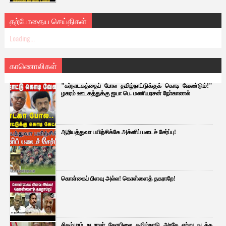
தற்போதைய செய்திகள்
Loading...
காணொலிகள்
"கர்நாடகத்தைப் போல தமிழ்நாட்டுக்குக் கொடி வேண்டும்!"
ழகரம் ஊடகத்துக்கு ஐயா பெ. மணியரசன் நோ்காணல்
ஆரியத்துவா பயிற்சிக்கே அக்னிப் படைச் சேர்ப்பு!
கொள்கைப் பிளவு அல்ல! கொள்ளைத் தகராறே!
சிதம்பரம் நடராசர் கோயிலை தமிழ்நாடு அரசே ஏற்று நடத்த