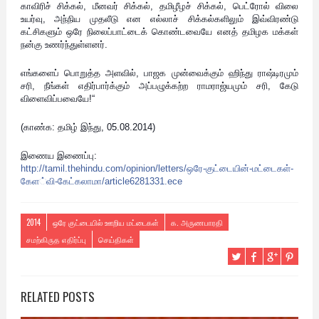
காவிரிச் சிக்கல், மீனவர் சிக்கல், தமிழீழச் சிக்கல், பெட்ரோல் விலை
உயர்வு, அந்நிய முதலீடு என எல்லாச் சிக்கல்களிலும் இவ்விரண்டு
கட்சிகளும் ஒரே நிலைப்பாட்டைக் கொண்டவையே எனத் தமிழக மக்கள்
நன்கு உணர்ந்துள்ளனர்.
எங்களைப் பொறுத்த அளவில், பாஜக முன்வைக்கும் ஹிந்து ராஷ்டிரமும்
சரி, நீங்கள் எதிர்பார்க்கும் அப்பழுக்கற்ற ராமராஜ்யமும் சரி, கேடு
விளைவிப்பவையே!“
(காண்க: தமிழ் இந்து, 05.08.2014)
இணைய இணைப்பு:
http://tamil.thehindu.com/
opinion/letters/
ஒரே-குட்டையின்-மட்டைகள்-
கேள
்வி-கேட்கலாமா/
article6281331.ece
2014
ஒரே குட்டையில் ஊறிய மட்டைகள்
க. அருணபாரதி
சமற்கிருத எதிர்ப்பு
செய்திகள்
RELATED POSTS