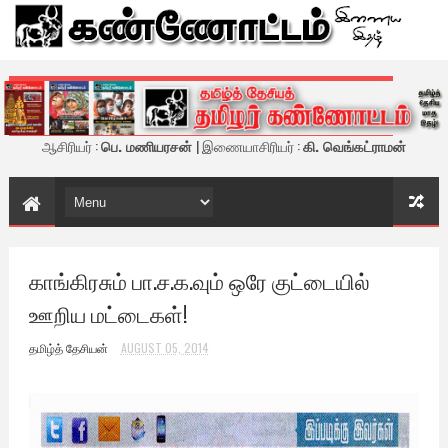
கண்ணோட்டம் - இணைய இதழ்
ஆசிரியர் :
பெ. மணியரசன்
| இணையாசிரியர் :
கி. வெங்கட்ராமன்
காங்கிரசும் பா.ச.க.வும் ஒரே குட்டையில்
ஊறிய மட்டைகள்!
தமிழ்த் தேசியன்
AUGUST 05, 2014