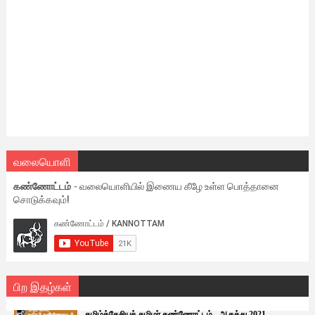
வலையொளி
கண்ணோட்டம்
- வலையொளியில் இணைய கீழே உள்ள பொத்தானை
சொடுக்கவும்!
பிற இதழ்கள்
தமிழ்த்தேசியத் தமிழர் கண்ணோட்டம் - ஆகத்து 2021