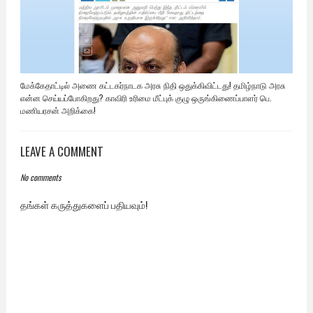
மேக்கேதாட்டில் அணை கட்டகர்நாடக அரசு நிதி ஒதுக்கிவிட்டது! தமிழ்நாடு அரசு
என்ன செய்யப்போகிறது? காவிரி உரிமை மீட்புக் குழு ஒருங்கிணைப்பாளர் பெ.
மணியரசன் அறிக்கை!
LEAVE A COMMENT
No comments
தங்கள் கருத்துகளைப் பதியவும்!