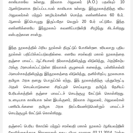
காலியாகவே உள்ளது. நிர்வாக அலுவலர் (A.O.) பதவியும் 10
ஆண்டுகளாக நிரப்பப்படாமல் காலியாக உள்ளது. இந்நூலகத்திற்கு உரிய
அலுவலர்கள் மற்றும் ஊழியர்களின் மொத்த எண்ணிக்கை 60 பேர்.
ஆனால் இப்பொழுது இருப்பதோ வெறும் 20 பேர் மட்டுமே. இந்த
எண்ணிக்கையே இந்நூலகம் கவணிப்பாறின்றி சீரழிந்து கிடக்கிறது
என்பதற்கான சான்று.
இந்த நூலகத்தில் அரிய நூல்கள் திருட்டுப் போகின்றன. உரியவாறு புதிய
நூல்கள் பதிப்பிக்கப்படுவதில்லை. எனவே சரஸ்வதி மகால் நூலகத்தை
தஞ்சை மாவட்ட ஆட்சியாளர் நிர்வாகத்திலிருந்து விடுவித்து, அதற்கேற்ப
அங்கு அமைக்கப்பட்டுள்ள நிர்வாகக் குழுவைக் கலைத்து, பள்ளிக்கல்வி
அமைச்சகத்திலிருந்து இந்நூலகத்தை விடுவித்து, தனிச்சிறப்பு நூலகமாக
தமிழக அரசு தனது பொறுப்பில் ஏற்று, இந் நூலகத்திற்கு புத்துயிரூட்டி
அதன் செயல்பாடுகளை சிறப்புறச் செய்யுமாறு தமிழ்த் தேசியப்
பேரியக்கத்தின் தஞ்சை மாவட்டச் செயற்குழு கேட்டுக் கொள்கிறது.
உடனடியாக காலியாக உள்ள இயக்குனர், நிர்வாக அலுவலர், அலுவலர்கள்
பணியிடங்களை தமிழக அரசு நிரப்பவேண்டுமென்றும் மாவட்டச்
செயற்குழுக் கேட்டுக் கொள்கிறது.
தஞ்சைப் பெரிய கோயில் மற்றும் சரஸ்வதி மகால் நூலகம் ஆகியவற்றின்
கோரிக்கைக்காக இராசராசன் சதய விழா நாளான 02.11.2014 அன்று