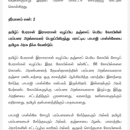
விடுவிக்குமாறு இந்திய அரசை மாவட்டச் செயற்குழு கேட்டுக்
கொள்கிறது.
தீர்மானம் எண்: 2
தமிழ்ப் பேரரசன் இராசராசன் எழுப்பிய தஞ்சைப் பெரிய கோயிலின்
பரம்பரை அறங்காவலர் பெறுப்பிலிருந்து மராட்டிய பாபாஜி பான்ஸ்லேயை
தமிழக அரசு நீக்க வேண்டும்.
தமிழ்ப் பேரரசன் இராசராசன் எழுப்பிய தஞ்சைப் பெரிய கோயில் சோழப்
பேரரசர்கள் எழுப்பிய இதர கோயில்கள் உள்ளிட்ட 88 கோயில்களை
கொண்ட அரண்மனைத் தேவஸ்தானத்தின் பரம்பரை அறங்காவலராக
தஞ்சை மண்டலத்தை ஒரு காலத்தில் ஆக்கிரமித்த மராத்திய இனத்தை
சேர்ந்த பாபாஜி பான்ஸ்லே என்பவர் இருக்கிறார். இன்றைக்கும் அவர்
மேற்கண்ட கோயில்களுக்கு பரம்பரை அறங்காவலராக இருப்பது இந்து
அறநிலைய சட்டத்திற்கும் முரணானது, வரலாற்று உண்மைகளுக்கும்
எதிரானது, தமிழர் தன்மானத்திற்கும் பாதகமானது.
பாபாஜி பான்ஸ்லே சோழர் பரம்பரையைச் சேர்ந்தவரும் அல்லர் தமிழர்
பரம்பரையைச் சேர்ந்தவரும் அல்லர். தஞ்சையை ஆண்ட மாராத்திய
அரசர்களின் சட்டப்பூர்வ வாரிசும் அல்லர். ஒருவர் சொந்தமாக கோயிலைக்