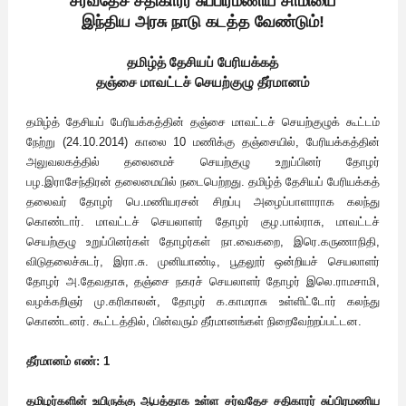
சர்வதேச சதிகாரர் சுப்பிரமணிய சாமியை
இந்திய அரசு நாடு கடத்த வேண்டும்!
தமிழ்த் தேசியப் பேரியக்கத்
தஞ்சை மாவட்டச் செயற்குழு தீர்மானம்
தமிழ்த் தேசியப் பேரியக்கத்தின் தஞ்சை மாவட்டச் செயற்குழுக் கூட்டம்
நேற்று (24.10.2014) காலை 10 மணிக்கு தஞ்சையில், பேரியக்கத்தின்
அலுவலகத்தில் தலைமைச் செயற்குழு உறுப்பினர் தோழர்
பழ.இராசேந்திரன் தலைமையில் நடைபெற்றது. தமிழ்த் தேசியப் பேரியக்கத்
தலைவர் தோழர் பெ.மணியரசன் சிறப்பு அழைப்பாளாராக கலந்து
கொண்டார். மாவட்டச் செயலாளர் தோழர் குழ.பால்ராசு, மாவட்டச்
செயற்குழு உறுப்பினர்கள் தோழர்கள் நா.வைகறை, இரெ.கருணாநிதி,
விடுதலைச்சுடர், இரா.சு. முனியாண்டி, பூதலூர் ஒன்றியச் செயலாளர்
தோழர் அ.தேவதாசு, தஞ்சை நகரச் செயலாளர் தோழர் இலெ.ராமசாமி,
வழக்கறிஞர் மு.கரிகாலன், தோழர் க.காமராசு உள்ளிட்டோர் கலந்து
கொண்டனர். கூட்டத்தில், பின்வரும் தீர்மானங்கள் நிறைவேற்றப்பட்டன.
தீர்மானம் எண்: 1
தமிழர்களின் உயிருக்கு ஆபத்தாக உள்ள சர்வதேச சதிகாரர் சுப்பிரமணிய