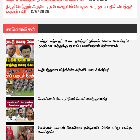
திருச்செந்தூர் அருகே குடிபோதையில் சொகுசு கார் ஓட்டியதில் விபத்து!
ஒருவர் பலி!
- 8/6/2026
-
காணொலிகள்
"கர்நாடகத்தைப் போல தமிழ்நாட்டுக்குக் கொடி வேண்டும்!"
ழகரம் ஊடகத்துக்கு ஐயா பெ. மணியரசன் நோ்காணல்
ஆரியத்துவா பயிற்சிக்கே அக்னிப் படைச் சேர்ப்பு!
கொள்கைப் பிளவு அல்ல! கொள்ளைத் தகராறே!
சிதம்பரம் நடராசர் கோயிலை தமிழ்நாடு அரசே ஏற்று நடத்த
வேண்டும்!