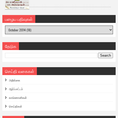
பழைய பதிவுகள்
தேடுக
செய்தி வகைகள்
அறிக்கை
ஆர்ப்பாட்டம்
காணொளிகள்
செய்திகள்