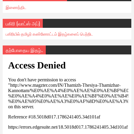
இணைந்திட
பகிரி (வாட்ஸ் அப்)
பகிரியில் தமிழர் கண்ணோட்டம் இதழ்களைப் பெற்றிட
தற்போதைய இதழ்..