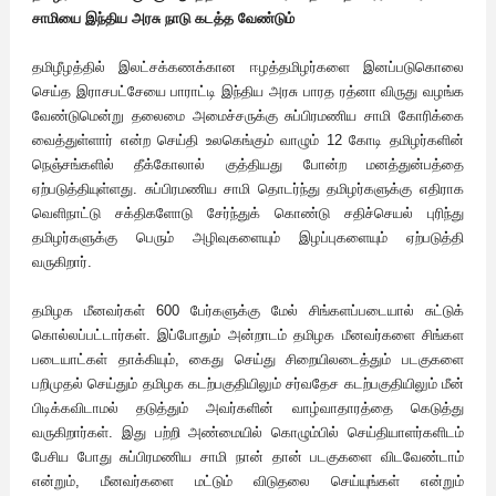
சாமியை இந்திய அரசு நாடு கடத்த வேண்டும்
தமிழீழத்தில் இலட்சக்கணக்கான ஈழத்தமிழர்களை இனப்படுகொலை
செய்த இராசபட்சேயை பாராட்டி இந்திய அரசு பாரத ரத்னா விருது வழங்க
வேண்டுமென்று தலைமை அமைச்சருக்கு சுப்பிரமணிய சாமி கோரிக்கை
வைத்துள்ளார் என்ற செய்தி உலகெங்கும் வாழும் 12 கோடி தமிழர்களின்
நெஞ்சங்களில் தீக்கோலால் குத்தியது போன்ற மனத்துன்பத்தை
ஏற்படுத்தியுள்ளது. சுப்பிரமணிய சாமி தொடர்ந்து தமிழர்களுக்கு எதிராக
வெளிநாட்டு சக்திகளோடு சேர்ந்துக் கொண்டு சதிச்செயல் புரிந்து
தமிழர்களுக்கு பெரும் அழிவுகளையும் இழப்புகளையும் ஏற்படுத்தி
வருகிறார்.
தமிழக மீனவர்கள் 600 பேர்களுக்கு மேல் சிங்களப்படையால் சுட்டுக்
கொல்லப்பட்டார்கள். இப்போதும் அன்றாடம் தமிழக மீனவர்களை சிங்கள
படையாட்கள் தாக்கியும், கைது செய்து சிறையிலடைத்தும் படகுகளை
பறிமுதல் செய்தும் தமிழக கடற்பகுதியிலும் சர்வதேச கடற்பகுதியிலும் மீன்
பிடிக்கவிடாமல் தடுத்தும் அவர்களின் வாழ்வாதாரத்தை கெடுத்து
வருகிறார்கள். இது பற்றி அண்மையில் கொழும்பில் செய்தியாளர்களிடம்
பேசிய போது சுப்பிரமணிய சாமி நான் தான் படகுகளை விடவேண்டாம்
என்றும், மீனவர்களை மட்டும் விடுதலை செய்யுங்கள் என்றும்