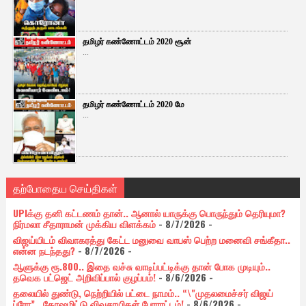
தமிழர் கண்ணோட்டம் 2020 சூன்
...
தமிழர் கண்ணோட்டம் 2020 மே
...
தற்போதைய செய்திகள்
UPIக்கு தனி கட்டணம் தான்.. ஆனால் யாருக்கு பொருந்தும் தெரியுமா?
நிர்மலா சீதாராமன் முக்கிய விளக்கம்
- 8/7/2026
-
விஜய்யிடம் விவாகரத்து கேட்ட மனுவை வாபஸ் பெற்ற மனைவி சங்கீதா..
என்ன நடந்தது?
- 8/7/2026
-
ஆளுக்கு ரூ.800.. இதை வச்சு வாடிப்பட்டிக்கு தான் போக முடியும்..
தவெக பட்ஜெட் அறிவிப்பால் குழப்பம்!
- 8/6/2026
-
தலையில் துண்டு, நெற்றியில் பட்டை நாமம்.. “\"முதலமைச்சர் விஜய்
ப்ரோ”.. கோஷமிட்டு விவசாயிகள் போராட்டம்!
- 8/6/2026
-