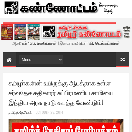
கண்ணோட்டம் - இணைய இதழ்
ஆசிரியர் :
பெ. மணியரசன்
| இணையாசிரியர் :
கி. வெங்கட்ராமன்
தமிழர்களின் உயிருக்கு ஆபத்தாக உள்ள
சர்வதேச சதிகாரர் சுப்பிரமணிய சாமியை
இந்திய அரசு நாடு கடத்த வேண்டும்!
தமிழ்த் தேசியன்
OCTOBER 25, 2014