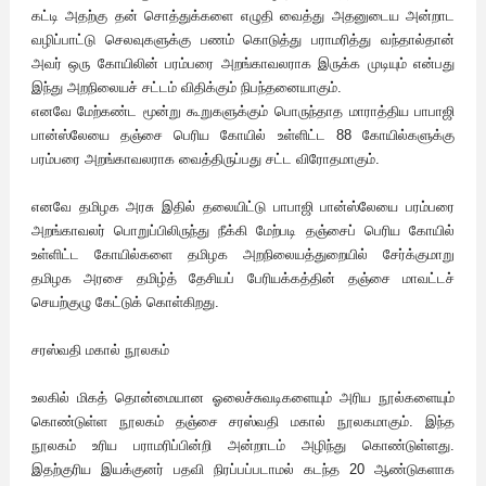
கட்டி அதற்கு தன் சொத்துக்களை எழுதி வைத்து அதனுடைய அன்றாட
வழிப்பாட்டு செலவுகளுக்கு பணம் கொடுத்து பராமரித்து வந்தால்தான்
அவர் ஒரு கோயிலின் பரம்பரை அறங்காவலராக இருக்க முடியும் என்பது
இந்து அறநிலையச் சட்டம் விதிக்கும் நிபந்தனையாகும்.
எனவே மேற்கண்ட மூன்று கூறுகளுக்கும் பொருந்தாத மாராத்திய பாபாஜி
பான்ஸ்லேயை தஞ்சை பெரிய கோயில் உள்ளிட்ட 88 கோயில்களுக்கு
பரம்பரை அறங்காவலராக வைத்திருப்பது சட்ட விரோதமாகும்.
எனவே தமிழக அரசு இதில் தலையிட்டு பாபாஜி பான்ஸ்லேயை பரம்பரை
அறங்காவலர் பொறுப்பிலிருந்து நீக்கி மேற்படி தஞ்சைப் பெரிய கோயில்
உள்ளிட்ட கோயில்களை தமிழக அறநிலையத்துறையில் சேர்க்குமாறு
தமிழக அரசை தமிழ்த் தேசியப் பேரியக்கத்தின் தஞ்சை மாவட்டச்
செயற்குழு கேட்டுக் கொள்கிறது.
சரஸ்வதி மகால் நூலகம்
உலகில் மிகத் தொன்மையான ஓலைச்சுவடிகளையும் அரிய நூல்களையும்
கொண்டுள்ள நூலகம் தஞ்சை சரஸ்வதி மகால் நூலகமாகும். இந்த
நூலகம் உரிய பராமரிப்பின்றி அன்றாடம் அழிந்து கொண்டுள்ளது.
இதற்குரிய இயக்குனர் பதவி நிரப்பப்படாமல் கடந்த 20 ஆண்டுகளாக