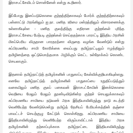
இராசபட்சேவிடம் சொன்னேன் என்று கூறினார்.
இப்போது இனப்படுகொலை குற்றத்திற்காகவும் போர்க் குற்றத்திற்காகவும்
பன்னாட்டு அரங்கிலும் ஐ.நா. மனித உரிமை மன்றத்திலும் விசாரணைக்கு
உள்ளாகியுள்ள - மனித குலத்திற்கு எதிரான குற்றங்கள் புரிந்த
இராசபட்சேயை மேற்படி குற்றங்கள் செய்ததற்காக பாராட்டி இந்திய அரசின்
மிகப்பெரிய விருதான பாரதரத்னா விருதை வழங்க வேண்டும் என்று
சுப்பிரமணிய சாமி கோரிக்கை வைப்பது தமிழ்நாட்டிலும் ஈழத்திலும்
தமிழினத்தை ஒட்டுமொத்தமாக அழிக்கும் கெட்ட உள்நோக்கம் கொண்ட
செயலாகும்.
இதனால் தமிழ்நாட்டுத் தமிழர்களின் பாதுகாப்பு கேள்விக்குறியாகியுள்ளது.
எனவே தமிழ்நாட்டுத் தமிழர்களின் பாதுகாப்பை உறுதிப்படுத்தும்
வகையிலும் மனித குலப் பகைவன் இராசபட்சேயின் இனக்கொலை
வெறியை மேலும் மேலும் தூண்டிவிடுகின்ற குற்றச் செயலுக்காகவும்
சுப்பிரமணிய சாமியை நடுவண் அரசு இந்தியாவிலிருந்து நாடு கடத்தி
வெளியேற்ற வேண்டுமென்று தமிழ்த் தேசியப் பேரியக்கத்தின் தஞ்சை
மாவட்டச் செயற்குழு கேட்டுக் கொள்கிறது. சுப்பிரமணிய சாமியை
இந்தியாவிலிருந்து வெளியேற்ற விரும்பாவிட்டால் இந்திய அரசு
தமிழர்களின் தற்காப்புக்காக தமிழ்நாட்டை இந்தியாவிலிருந்து