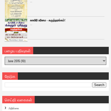
...
காவிரி உரிமை - கருத்தரங்கம்!
...
பழைய பதிவுகள்
தேடுக
செய்தி வகைகள்
அறிக்கை