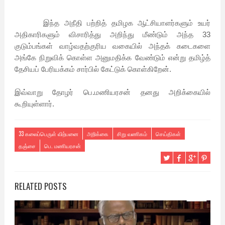
இந்த அநீதி பற்றித் தமிழக ஆட்சியாளர்களும் உயர்
அதிகாரிகளும் விசாரித்து அறிந்து மீண்டும் அந்த 33
குடும்பங்கள் வாழ்வதற்குரிய வகையில் அந்தக் கடைகளை
அங்கே நிறுவிக் கொள்ள அனுமதிக்க வேண்டும் என்று தமிழ்த்
தேசியப் பேரியக்கம் சார்பில் கேட்டுக் கொள்கிறேன்.
இவ்வாறு தோழர் பெ.மணியரசன் தனது அறிக்கையில்
கூறியுள்ளார்.
33 கலைப்பெருள் விற்பனை
அறிக்கை
சிறு வணிகம்
செய்திகள்
தஞ்சை
பெ. மணியரசன்
RELATED POSTS