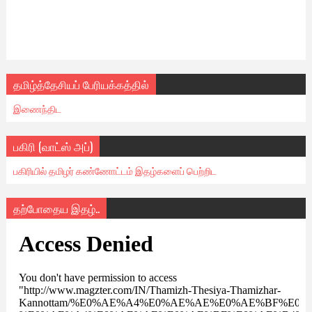
தமிழ்த்தேசியப் பேரியக்கத்தில்
இணைந்திட
பகிரி (வாட்ஸ் அப்)
பகிரியில் தமிழர் கண்ணோட்டம் இதழ்களைப் பெற்றிட
தற்போதைய இதழ்..