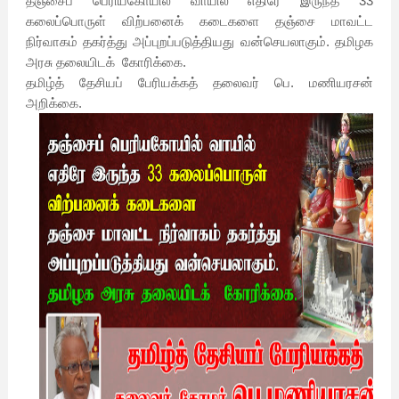
தஞ்சைப் பெரியகோயில் வாயில் எதிரே இருந்த
33
கலைப்பொருள் விற்பனைக் கடைகளை
தஞ்சை மாவட்ட
நிர்வாகம் தகர்த்து அப்புறப்படுத்தியது வன்செயலாகும்.
தமிழக
அரசு தலையிடக்
கோரிக்கை.
தமிழ்த் தேசியப் பேரியக்கத் தலைவர் பெ. மணியரசன்
அறிக்கை.