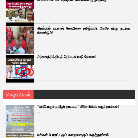
கொள்கைப் பிளவு அல்ல! கொள்ளைத் தகராறே!
சிதம்பரம் நடராசர் கோயிலை தமிழ்நாடு அரசே ஏற்று நடத்த
வேண்டும்!
அனைத்திந்தியத் தேர்வு ஃப்ராடு வேலை!
நிகழ்ச்சிகள்
“பறிபோகும் தமிழர் தாயகம்” மிசொரியில் கருத்தரங்கம்!
...
மக்கள் போராட்டமும் சனநாயகமும் கருத்தரங்கம்