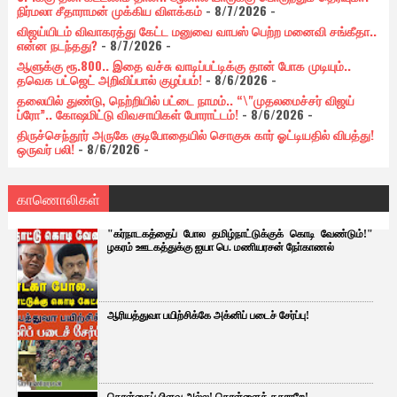
நிர்மலா சீதாராமன் முக்கிய விளக்கம்
- 8/7/2026
-
விஜய்யிடம் விவாகரத்து கேட்ட மனுவை வாபஸ் பெற்ற மனைவி சங்கீதா..
என்ன நடந்தது?
- 8/7/2026
-
ஆளுக்கு ரூ.800.. இதை வச்சு வாடிப்பட்டிக்கு தான் போக முடியும்..
தவெக பட்ஜெட் அறிவிப்பால் குழப்பம்!
- 8/6/2026
-
தலையில் துண்டு, நெற்றியில் பட்டை நாமம்.. “\"முதலமைச்சர் விஜய்
ப்ரோ”.. கோஷமிட்டு விவசாயிகள் போராட்டம்!
- 8/6/2026
-
திருச்செந்தூர் அருகே குடிபோதையில் சொகுசு கார் ஓட்டியதில் விபத்து!
ஒருவர் பலி!
- 8/6/2026
-
காணொலிகள்
"கர்நாடகத்தைப் போல தமிழ்நாட்டுக்குக் கொடி வேண்டும்!"
ழகரம் ஊடகத்துக்கு ஐயா பெ. மணியரசன் நோ்காணல்
ஆரியத்துவா பயிற்சிக்கே அக்னிப் படைச் சேர்ப்பு!