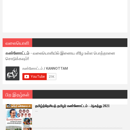
வலையொளி
கண்ணோட்டம்
- வலையொளியில் இணைய கீழே உள்ள பொத்தானை
சொடுக்கவும்!
பிற இதழ்கள்
தமிழ்த்தேசியத் தமிழர் கண்ணோட்டம் - ஆகத்து 2021
...