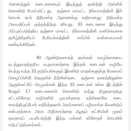
அனைத்துக் கடைகளையும் இடித்துத் தகர்த்தி அள்ளிக்
கொண்டு போய்விட்டது. தஞ்சை மாவட்ட நிர்வாகத்தின் இச்
செயல் உயர் நீதிமன்ற ஆணைக்கு எதிரானது
;
நீதிமன்ற
அவமதிப்புக் குற்றத்திற்கு உரியது. 33 கடைகளை இடித்து
அப்புறப்படுத்திய தஞ்சை மாவட்ட நிர்வாகத்தின் வன்செயலை
தமிழ்த்தேசியப் பேரியக்கத்தின் சார்பில் வன்மையாகக்
கண்டிக்கிறேன்.
40 ஆண்டுகளாகத் தாங்கள் வாழ்க்கையை
நடத்துவதற்குரிய வருமானத்தை இந்தக் கடைகள் வழியே
பெற்று வந்த 33 குடும்பங்களும் இரண்டு மாதங்களுக்கு மேலாகப்
பிழைப்பின்றி தெருவில் நிற்கின்றன. தஞ்சை நகரத்திலுள்ள
ஆளுங்கட்சிப் பிரமுகர்கள் இந்த 33 கடைகள் உள்ள இடத்தில்
மேலும் 17 கடைகளைக் கொண்டு வந்து நிறுவுவதற்கு
சட்டவிரோத வழிகளில் முயன்றதை ஏற்கெனவே கடை
வைத்திருப்போர் எதிர்த்ததால் அவர்களைப் பழிவாங்க வேண்டும்
என்பதற்காக அரசு அதிகாரத்தை ஆளும் கட்சியின் மூலம்
தவறாகப் பயன்படுத்தி இந்த மக்கள் விரோதச் செயலில்
ஈடுபட்டுள்ளார்கள்.