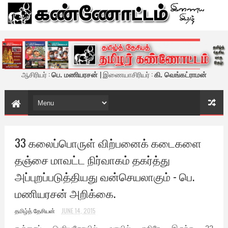
கண்ணோட்டம் - இணைய இதழ்
ஆசிரியர் :
பெ. மணியரசன்
| இணையாசிரியர் :
கி. வெங்கட்ராமன்
33 கலைப்பொருள் விற்பனைக் கடைகளை
தஞ்சை மாவட்ட நிர்வாகம் தகர்த்து
அப்புறப்படுத்தியது வன்செயலாகும் - பெ.
மணியரசன் அறிக்கை.
தமிழ்த் தேசியன்
JUNE 14, 2015