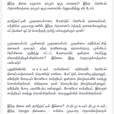
இந்த நிலை உருவாக நாமும் ஒரு காரணம்! இந்த அரசியல்
அநாகரிகத்தை நாமும் ஒரு வகையில் அனுமதித்து விட்டோம்.
தமிழ்நாட்டின் முதலமைச்சரை, போராடும் அரசியல் தலைவர்கள்,
சந்திக்க முடியாது எனில், இந்த அவமானம் அந்தத் தலைவர்களுக்கு
மட்டுமல்ல! ஒட்டு மொத்தத் தமிழ் மக்களுக்கும் தான்!
முதலமைச்சர், முன்னாள் முதலமைச்சர், முதன்மை எதிர்க்கட்சித்
தலைவர் மூவரும், எந்த நாளிலாவது ஏதாவதொரு முக்கியப்
பிரச்சினை குறித்து சட்டப் பேரவையில் ஒன்றாக அமர்ந்து
விவாதித்திருக்கிறார்களா? இல்லை. இது அருவருக்கத்தக்க
பண்பாடு!
புதுதில்லியில், பா.ச.க.வும் காங்கிரசும் எதிரெதிர் அரசியல்
நிலைப்பாடுகளைக் கொண்டு சண்டை போட்டுக் கொண்டிருந்தாலும்,
நரேந்திர மோடியும் சோனியா காந்தியும் ஒன்றாக நிகழ்வுகளில் கலந்து
கொள்கிறார்கள். விடுதலை நாள் கொடியேற்ற நிகழ்வென்றாலும்,
நரேந்திர மோடி பதவியேற்பு என்றாலும், சோனியா காந்தியும், இராகுல்
காந்தியும் கலந்து கொள்கிறார்கள். கைகுலுக்கிக் கொள்கிறார்கள்.
இந்த நிலை ஏன் தமிழ்நாட்டில் இல்லை? அ.தி.மு.க.வும் தி.மு.க.வும்,
இந்த அராஜக நிலையை - சகிக்க முடியாத அநாகரிகத்தைக்