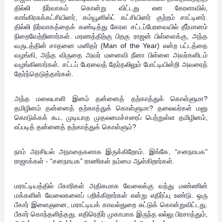
தில்லி நிர்வாகம் கொன்று விட்டது என கேரளாவில்,
காங்கிரசுக்கட்சியினர், கம்யூனிஸ்ட் கட்சியினர் குற்றம் சாட்டினர்.
தில்லி நிர்வாகத்தைக் கண்டித்து கேரள சட்டப்பேரவையில் தீர்மானம்
நிறைவேற்றினார்கள். மரணத்திற்கு பிறகு ராஜன் பிள்ளைக்கு, அந்த
வருடத்தின் சாதனை மனிதர் (Man of the Year) என்ற பட்டத்தை
வழங்கி, அந்த விருதை அவர் மனைவி நீனா பிள்ளை அவர்களிடம்
வழங்கினார்கள். சட்டப் பேரவைத் தேர்தலிலும் போட்டியின்றி அவரைத்
தேர்ந்தெடுத்தார்கள்.
அந்த மலையாளி இனம் தன்னைத் தற்காத்துக் கொள்ளுமா?
தமிழினம் தன்னைத் தற்காத்துக் கொள்ளுமா? தலைவர்கள் மனு
கொடுக்கக் கூட முடியாத முதலமைச்சரைப் பெற்றுள்ள தமிழினம்,
எப்படித் தன்னைத் தற்காத்துக் கொள்ளும்?
நாம் அரசியல் அநாதைகளாக இருக்கிறோம். இங்கே, “சனநாயக”
ராஜாக்கள் - “சனநாயக” ராணிகள் நம்மை ஆள்கிறார்கள்.
மராட்டியத்தில் பீகாரிகள் அதிகமாக வேலைக்கு வந்து மண்ணின்
மக்களின் வேலைகளைப் பறிக்கிறார்கள் என்று எதிர்ப்பு உண்டு. ஒரு
பீகார் இளைஞனை, மராட்டியக் காவல்துறை சுட்டுக் கொன்றுவிட்டது.
பீகார் கொந்தளித்தது. எதிரெதிர் முகாமாக இருந்த லல்லு பிரசாத்தும்,