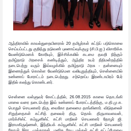
ஆந்திராவில் காவல்துறையினரால் 20 தமிழர்கள் சுட்டுப் படுகொலை
செய்யப்பட்டது குறித்து நடுவண் புலனாய்வுக்குழு (சி.பி.ஐ.) விசாரிக்க
வேண்டுமெனக் கோரியும், இச்சிக்கலில் கடமை தவறி நிற்கும்
தமிழ்நாடு அரசைக் கண்டித்தும், ஆந்திர உயர் நீதிமன்றத்தில்
நடைபெற்று வரும் இவ்வழக்கில் தமிழ்நாடு அரசு - தன்னையும்
இணைத்துக் கொள்ள வேண்டுமென வலியுறுத்தியும், சென்னையில்
உண்ணாப் போராட்டம் நடைபெற்றது. சற்றொப்ப இரண்டாயிரம் பேர்
இதில் கலந்து கொண்டனர்.
சென்னை வள்ளுவர் கோட்டத்தில், 26.08.2015 காலை தொடங்கி
மாலை வரை நடைபெற்ற இவ் உண்ணாப் போராட்டத்திற்கு, ம.தி.மு.க.
பொதுச் செயலாளர் திரு. வைகோ தலைமை தாங்கினார். விடுதலைச்
சிறுத்தைகள் கட்சித் தலைவர் திரு. தொல். திருமாவளவன்,
மார்க்சிஸ்ட் கம்யூனிஸ்ட் கட்சி மாநிலச் செயலாளர் தோழர் ஜி.
இராமகிருஷ்ணன், இந்தியக் கம்யூனிஸ்ட் கட்சி மாநிலச் செயலாளர்
தோழர் இரா. முத்தரசன், மனித நேய மக்கள் கட்சி சட்டப்பேரவை