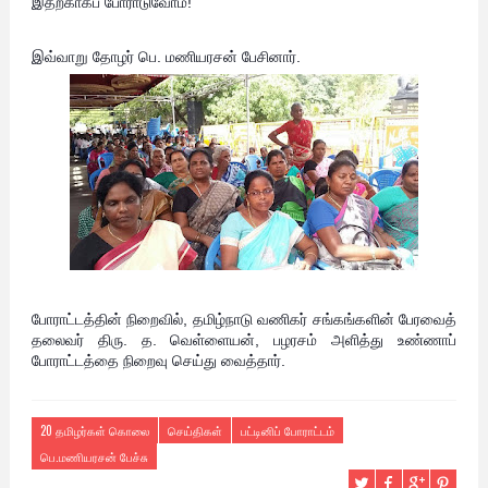
இதற்காகப் போராடுவோம்!”
இவ்வாறு தோழர் பெ. மணியரசன் பேசினார்.
போராட்டத்தின் நிறைவில், தமிழ்நாடு வணிகர் சங்கங்களின் பேரவைத்
தலைவர் திரு. த. வெள்ளையன், பழரசம் அளித்து உண்ணாப்
போராட்டத்தை நிறைவு செய்து வைத்தார்.
20 தமிழர்கள் கொலை
செய்திகள்
பட்டினிப் போராட்டம்
பெ.மணியரசன் பேச்சு