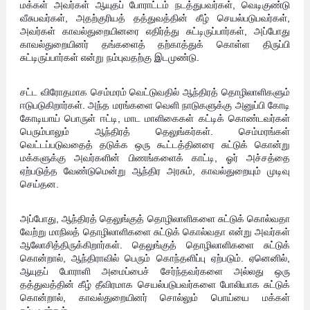
மக்கள் அவர்கள் ஆயுதப் போராட்டம் நடத்துபவர்கள், வெடிகுண்டு
வீசுபவர்கள், அதற்குரியத் தத்துவத்தின் கீழ் செயல்படுபவர்கள்,
அவர்கள் காவல்துறையினரை எதிர்த்து சுட்டிருப்பார்கள், அப்போது
காவல்துறையினர் தங்களைத் தற்காத்துக் கொள்ள திருப்பி
சுட்டிருப்பார்கள் என்று நம்புவதற்கு இடமுண்டு.
சட்ட விரோதமாக செம்மரம் வெட்டுவதில் ஆந்திரத் தொழிலாளிகளும்
ஈடுபடுகிறார்கள். அந்த மரங்களை வெளி நாடுகளுக்கு அனுப்பி கோடி
கோடியாய் பொருள் ஈட்டி, மாட மாளிகைகள் கட்டிக் கொண்டவர்கள்
பெரும்பாலும் ஆந்திரத் தெலுங்கர்கள். செம்மரங்கள்
வெட்டப்படுவதைத் தடுக்க ஒரு கூட்டத்தினரை சுட்டுக் கொன்று
மக்களுக்கு அவர்களின் பிணங்களைக் காட்டி, ஓர் அச்சத்தை
ஏற்படுத்த வேண்டுமென்று ஆந்திர அரசும், காவல்துறையும் முடிவு
செய்தன.
அப்போது, ஆந்திரத் தெலுங்குத் தொழிலாளிகளை சுட்டுக் கொல்வதா
வேற்று மாநிலத் தொழிலாளிகளை சுட்டுக் கொல்வதா என்று அவர்கள்
ஆலோசித்திருக்கிறார்கள். தெலுங்குத் தொழிலாளிகளை சுட்டுக்
கொன்றால், ஆந்திராவில் பெரும் கொந்தளிப்பு ஏற்படும். ஏனெனில்,
ஆயுதப் போராளி அமைப்பைச் சேர்ந்தவர்களை அல்லது ஒரு
தத்துவத்தின் கீழ் தீவிரமாக செயல்படுபவர்களை போலியாக சுட்டுக்
கொன்றால், காவல்துறையினர் சொல்லும் பொய்யை மக்கள்