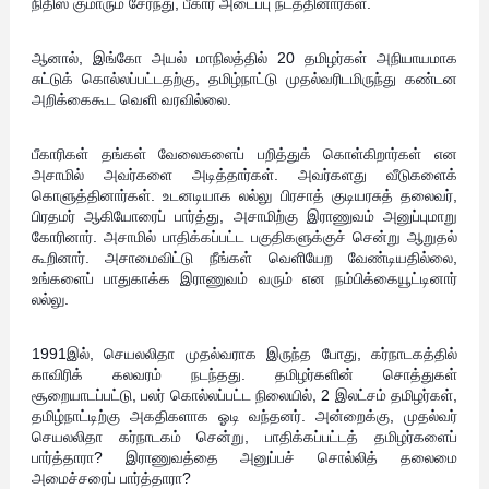
நிதிஸ் குமாரும் சேர்ந்து, பீகார் அடைப்பு நடத்தினார்கள்.
ஆனால், இங்கோ அயல் மாநிலத்தில் 20 தமிழர்கள் அநியாயமாக
சுட்டுக் கொல்லப்பட்டதற்கு, தமிழ்நாட்டு முதல்வரிடமிருந்து கண்டன
அறிக்கைகூட வெளி வரவில்லை.
பீகாரிகள் தங்கள் வேலைகளைப் பறித்துக் கொள்கிறார்கள் என
அசாமில் அவர்களை அடித்தார்கள். அவர்களது வீடுகளைக்
கொளுத்தினார்கள். உடனடியாக லல்லு பிரசாத் குடியரசுத் தலைவர்,
பிரதமர் ஆகியோரைப் பார்த்து, அசாமிற்கு இராணுவம் அனுப்புமாறு
கோரினார். அசாமில் பாதிக்கப்பட்ட பகுதிகளுக்குச் சென்று ஆறுதல்
கூறினார். அசாமைவிட்டு நீங்கள் வெளியேற வேண்டியதில்லை,
உங்களைப் பாதுகாக்க இராணுவம் வரும் என நம்பிக்கையூட்டினார்
லல்லு.
1991இல், செயலலிதா முதல்வராக இருந்த போது, கர்நாடகத்தில்
காவிரிக் கலவரம் நடந்தது. தமிழர்களின் சொத்துகள்
சூறையாடப்பட்டு, பலர் கொல்லப்பட்ட நிலையில், 2 இலட்சம் தமிழர்கள்,
தமிழ்நாட்டிற்கு அகதிகளாக ஓடி வந்தனர். அன்றைக்கு, முதல்வர்
செயலலிதா கர்நாடகம் சென்று, பாதிக்கப்பட்டத் தமிழர்களைப்
பார்த்தாரா? இராணுவத்தை அனுப்பச் சொல்லித் தலைமை
அமைச்சரைப் பார்த்தாரா?