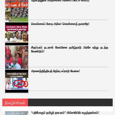
ஆரியத்துவா பயிற்சிக்கே அக்னிப் படைச் சேர்ப்பு!
கொள்கைப் பிளவு அல்ல! கொள்ளைத் தகராறே!
சிதம்பரம் நடராசர் கோயிலை தமிழ்நாடு அரசே ஏற்று நடத்த
வேண்டும்!
அனைத்திந்தியத் தேர்வு ஃப்ராடு வேலை!
நிகழ்ச்சிகள்
“பறிபோகும் தமிழர் தாயகம்” மிசொரியில் கருத்தரங்கம்!