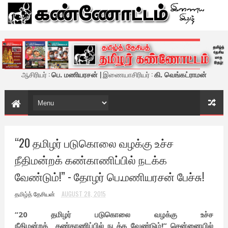
கண்ணோட்டம் - இணைய இதழ்
ஆசிரியர் :
பெ. மணியரசன்
| இணையாசிரியர் :
கி. வெங்கட்ராமன்
“20 தமிழர் படுகொலை வழக்கு உச்ச
நீதிமன்றக் கண்காணிப்பில் நடக்க
வேண்டும்!” - தோழர் பெ.மணியரசன் பேச்சு!
தமிழ்த் தேசியன்
AUGUST 28, 2015
“20 தமிழர் படுகொலை வழக்கு உச்ச
நீதிமன்றக்
கண்காணிப்பில் நடக்க வேண்டும்!”
சென்னையில்