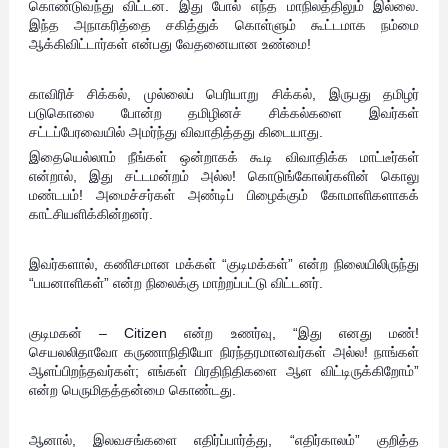
கொண்டுவந்து விட்டன. இது போல் எந்த மாநிலத்திலும் இல்லை.
இந்த அநாகரித்தை சகித்துக் கொள்ளும் கூட்டமாக நம்மை
ஆக்கிவிட்டார்கள் என்பது வேதனையான உண்மை!
காவிரிச் சிக்கல், முல்லைப் பெரியாறு சிக்கல், இருபது தமிழர்
படுகொலை போன்ற தமிழினச் சிக்கல்களை இவர்கள்
சட்டப்பேரவையில் அமர்ந்து விவாதித்தது கிடையாது.
இதையெல்லாம் நீங்கள் ஒன்றாகக் கூடி விவாதிக்க மாட்டீர்கள்
என்றால், இது சட்டமன்றம் அல்ல! கொடுங்கோலர்களின் கொலு
மண்டபம்! அமைச்சர்கள் அண்டிப் பிழைக்கும் கோமாளிகளாகக்
காட்சியளிக்கின்றனர்.
இவர்களால், கணிசமான மக்கள் “குடிமக்கள்” என்ற நிலையிலிருந்து
“பயனாளிகள்” என்ற நிலைக்கு மாற்றப்பட்டு விட்டனர்.
குடிமகன் – Citizen என்ற உணர்வு, “இது எனது மண்!
செயலலிதாவோ கருணாநிதியோ நிரந்தரமானவர்கள் அல்ல! நாங்கள்
ஆளப்பிறந்தவர்கள்; எங்கள் பிரதிநிதிகளை ஆள விட்டிருக்கிறோம்”
என்ற பெருமிதத்தன்மை கொண்டது.
ஆனால், இலவசங்களை எதிர்ப்பார்த்து, “எதிர்காலம்” குறித்த