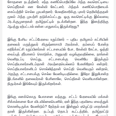
சோதனை நடத்தினர். எந்த கணிப்பொறியிலே அந்த சுவரொட்டியை
செய்தீர்கள் என கேள்வி கேட்டனர். அந்தக் கணிப்பொறியைக்
கைப்பற்றிச் செல்ல முயன்றனர். மேலதிகாரிக்கு புகார் தெரிவித்ததன்
மூலம் அந்த முயற்சி தடுக்கப்பட்டது. ஒரு சுவரொட்டிக்கு இவ்வளவு
அடக்குமுறைகள் தமிழ்நாட்டில் நடக்கின்றன. இந்த இனத்திற்கு
ஆபத்து ஏற்பட்டால் என்ன பாதுகாப்பு இருக்கிறது?
இங்கு பேசிய சட்டப்பேரவை உறுப்பினர் – புதிய தமிழகம் கட்சியின்
தலைவர் மருத்துவர் கிருஷ்ணசாமி அவர்கள், தம்மைப் போன்ற
எதிர்க்கட்சி உறுப்பினர்கள் சட்டசபையில் பேச, கேள்வி கேட்க, ஒத்தி
வைப்புத் தீர்மானம் கொடுக்க, அனுமதி வழங்குவதில்லை, நாங்கள்
வெளிநடப்பு செய்து, சட்டசபைக்கு வெளியே இருக்கும்
செய்தியாளர்களிடம்தான் அவற்றையெல்லாம் பேசுகிறோம் என்றார்.
செய்தியாளர்களிடம் சொல்லித்தான் செய்தி வெளிவரும் என்றால்,
அதற்கு சட்டசபைக்கு செல்ல வேண்டியதில்லை. இதோ இதுபோன்ற
இடங்களில் தலைவர்கள் பேசினாலே, செய்திகள் வெளியாகின்றன.
நிருபர்கள் இங்கேயும் இருக்கிறார்கள்.
இங்கு எனக்கொரு யோசனை வந்தது. சட்டப் பேரவையில் மக்கள்
சிக்கல்களை பேச விடவில்லையெனில், ஏன் இந்த பதவியை வைத்துக்
கொண்டிருக்க வேண்டும்? தேர்தல் வர இன்னும் ஏழெட்டு மாதங்கள்
தான் இருக்கின்றன. நடப்புத் தொடர் கூட்டத்தில், தமிழ்நாட்டு