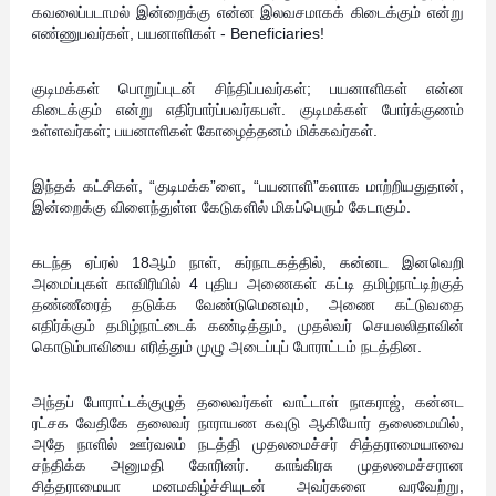
கவலைப்படாமல் இன்றைக்கு என்ன இலவசமாகக் கிடைக்கும் என்று
எண்ணுபவர்கள், பயனாளிகள் - Beneficiaries!
குடிமக்கள் பொறுப்புடன் சிந்திப்பவர்கள்; பயனாளிகள் என்ன
கிடைக்கும் என்று எதிர்பார்ப்பவர்கபள். குடிமக்கள் போர்க்குணம்
உள்ளவர்கள்; பயனாளிகள் கோழைத்தனம் மிக்கவர்கள்.
இந்தக் கட்சிகள், “குடிமக்க”ளை, “பயனாளி”களாக மாற்றியதுதான்,
இன்றைக்கு விளைந்துள்ள கேடுகளில் மிகப்பெரும் கேடாகும்.
கடந்த ஏப்ரல் 18ஆம் நாள், கர்நாடகத்தில், கன்னட இனவெறி
அமைப்புகள் காவிரியில் 4 புதிய அணைகள் கட்டி தமிழ்நாட்டிற்குத்
தண்ணீரைத் தடுக்க வேண்டுமெனவும், அணை கட்டுவதை
எதிர்க்கும் தமிழ்நாட்டைக் கண்டித்தும், முதல்வர் செயலலிதாவின்
கொடும்பாவியை எரித்தும் முழு அடைப்புப் போராட்டம் நடத்தின.
அந்தப் போராட்டக்குழுத் தலைவர்கள் வாட்டாள் நாகராஜ், கன்னட
ரட்சக வேதிகே தலைவர் நாராயண கவுடு ஆகியோர் தலைமையில்,
அதே நாளில் ஊர்வலம் நடத்தி முதலமைச்சர் சித்தராமையாவை
சந்திக்க அனுமதி கோரினர். காங்கிரசு முதலமைச்சரான
சித்தராமையா மனமகிழ்ச்சியுடன் அவர்களை வரவேற்று,