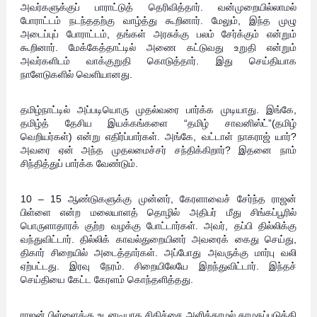
அவர்களுக்குப் பாராட்டுத் தெரிவித்தார். வன்முறையில்லாமல்
போராட்டம் நடந்ததற்கு வாழ்த்து கூறினார். மேலும், இந்த முழு
அடைப்புப் போராட்டம், தங்கள் அரசுக்கு பலம் சேர்க்கும் என்றும்
கூறினார். மேக்கேத்தாட்டில் அணை கட்டுவது உறுதி என்றும்
அவர்களிடம் வாக்குறுதி கொடுத்தார். இது செய்தியாக
நாளேடுகளில் வெளியானது.
தமிழ்நாட்டில் அப்படியொரு முதல்வரை பார்க்க முடியாது. இங்கே,
தமிழ்த் தேசிய இயக்கங்களை “தமிழ் சாவனிஸ்ட்”(தமிழ்
வெறியர்கள்) என்று எதிர்ப்பார்கள். அங்கே, வட்டாள் நாகராஜ் யார்?
அவரை ஏன் அந்த முதலமைச்சர் சந்திக்கிறார்? இதனை நாம்
சிந்தித்துப் பார்க்க வேண்டும்.
10 – 15 ஆண்டுகளுக்கு முன்னர், கேரளாவைச் சேர்ந்த ராஜன்
பிள்ளை என்ற மலையாளத் தொழில் அதிபர் மீது சிங்கப்பூரில்
பொருளாதாரக் குற்ற வழக்கு போட்டார்கள். அவர், தப்பி தில்லிக்கு
வந்துவிட்டார். தில்லிக் காவல்துறையினர் அவரைக் கைது செய்து,
திகார் சிறையில் அடைத்தார்கள். அப்போது அவருக்கு மார்பு வலி
ஏற்பட்டது. இரவு நேரம். சிறையிலேயே இறந்துவிட்டார். இந்தச்
செய்தியை கேட்ட கேரளம் கொந்தளித்தது.
ராஜன் பிள்ளைக்கு உடனடியாக சிகிச்சை அளிக்காமல் தாமதப்படுத்தி