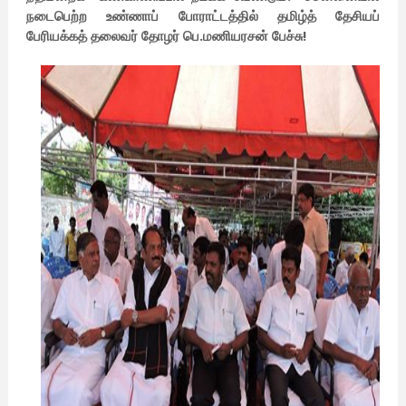
நடைபெற்ற உண்ணாப்
போராட்டத்தில் தமிழ்த் தேசியப்
பேரியக்கத்
தலைவர் தோழர் பெ.மணியரசன் பேச்சு!