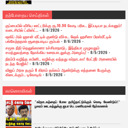
தற்போதைய செய்திகள்
குப்பையில் வீசிய லாட்டரிக்கு ரூ.10.90 கோடி பரிசு.. இப்படியா நடக்கனும்!
கடைசியில் ட்விஸ்ட்..
- 8/6/2026
-
ஷகிப் அல் ஹசன் வீட்டில் குண்டு வீச்சு.. ஷேக் ஹசீனா பிரஸ்மீட்டில்
பங்கேற்றதால் சூறையாடிய கும்பல்
- 8/6/2026
-
சமூக நீதி தெலுங்கானா உச்சிமாநாடு.. இந்தியா முழுவதும்
சமத்துவத்தை நோக்கிய உரையாடலுக்கு அழைப்பு!
- 8/5/2026
-
நிரம்பி வழிந்த கபினி.. வழிக்கு வந்தது கர்நாடகா! மேட்டூர் அணையில்
நடந்த மேஜிக்!
- 8/5/2026
-
விஜய் அரசு தரும் 8 கிராம் தங்கம் ஆண்டுக்கு எத்தனை பேருக்கு
கிடைக்கும்.. டிகோடிங்
- 8/5/2026
-
காணொலிகள்
"கர்நாடகத்தைப் போல தமிழ்நாட்டுக்குக் கொடி வேண்டும்!"
ழகரம் ஊடகத்துக்கு ஐயா பெ. மணியரசன் நோ்காணல்