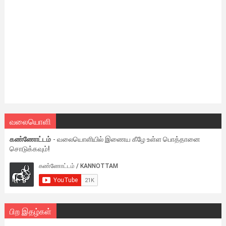
வலையொளி
கண்ணோட்டம்
- வலையொளியில் இணைய கீழே உள்ள பொத்தானை
சொடுக்கவும்!
பிற இதழ்கள்