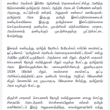
வைகோ அவர்கள் இங்கே ஆங்கிலத் தொலைக்காட்சிக்கு அளித்த
நேர்காணலில் தமிழ்நாடு அரசும், ஆந்திர அரசுடன் Collusion என்றார்.
அதாவது, கூட்டுச்சதி என்றார். அதுதான் உண்மை! எனவேதான்,
தமிழ்நாடு அரசு இருபது தமிழர் இனப்படுகொலையைக்
கண்டிக்கவில்லை. இருபது தமிழர்களை இனப்படுகொலை
செய்தவர்களைத் தண்டிக்க, முயற்சிகள் எடுக்கவில்லை. மாறாக,
அவர்களைத் தண்டிக்கும் முயற்சிகளுக்கு முட்டுக்கட்டை
போடுகிறது.
இதைக் கண்டித்து, தமிழ்த் தேசியப் பேரியக்கம் சார்பில் சுவரொட்டி
ஒட்டினோம். “தமிழர்கள் அரசியல் அனாதைகளாகிவிட்டார்கள்” என்று
அதிலே குறிப்பிட்டிருந்தோம். அதற்காக என் மீதும், திருச்சி மாநகரச்
செயலாளர் தோழர் கவித்துவன் மீதும் வழக்கு போட்டது தமிழ்நாடு
அரசு. இனங்களுக்கிடையே பகையுணர்ச்சியைத் தூண்டியதாக
153A பிரிவின் மீதும், சுவர்களை சுவரொட்டி ஒட்டி
அசிங்கப்படுத்திவிட்டதாக தனியார் சொத்து அழிப்புப் பிரிவுகளின்
கீழும் பிணையில் வர முடியாதபடி பிரிவுகளை சேர்த்து, தமிழ்நாடு
அரசு வழக்குப் போட்டது.
திருச்சி மாநகரச் செயலாளர் தோழர் கவித்துவனை கைது செய்து
சிறையில் அடைத்தனர். சென்னையிலுள்ள எங்கள் தமிழர்
கண்ணோட்டம் இதழ் அலுவலகத்திற்கு, காவல்துறையினர் வந்து