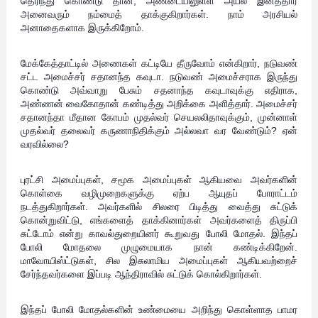
தெரிந்து கொண்டு தான், அண்டையிலுள்ள அயல் இனத்தார்
அனைவரும் நம்மைத் தாக்குகிறார்கள். நாம் அரசியல்
அனாதைகளாக இருக்கிறோம்.
மேக்கேத்தாட்டில் அணைகள் கட்டியே தீருவோம் என்கிறார், நடுவண்
சட்ட அமைச்சர் சதானந்த கவுடா. நடுவண் அமைச்சராக இருந்து
கொண்டு அவ்வாறு பேசும் சதனாந்த கவுடாவுக்கு எதிராக,
அண்ணன் வைகோதான் கண்டித்து அறிக்கை அளித்தார். அமைச்சர்
சதானந்தா மீதான கோபம் முதல்வர் செயலலிதாவுக்கும், முன்னாள்
முதல்வர் தலைவர் கருணாநிதிக்கும் அல்லவா வர வேண்டும்? ஏன்
வரவில்லை?
புரட்சி அமைப்புகள், சமூக அமைப்புகள் ஆகியவை அவர்களின்
கொள்கை வழிமுறைகளுக்கு ஏற்ப ஆயுதப் போராட்டம்
நடத்துகிறார்கள். அவர்களில் சிலரை பிடித்து வைத்து சுட்டுக்
கொன்றுவிட்டு, எங்களைத் தாக்கினார்கள் அவர்களைத் திருப்பி
சுட்டோம் என்று காவல்துறையினர் கூறுவது போலி மோதல். இந்தப்
போலி மோதலை முழுமையாக நான் கண்டிக்கிறேன்.
மாவோயிஸ்ட்டுகள், சில இசுலாமிய அமைப்புகள் ஆகியவற்றைச்
சேர்ந்தவர்களை இப்படி ஆந்திராவில் சுட்டுக் கொல்கிறார்கள்.
இந்தப் போலி மோதல்களின் உண்மையை அறிந்து கொள்ளாத பாமர