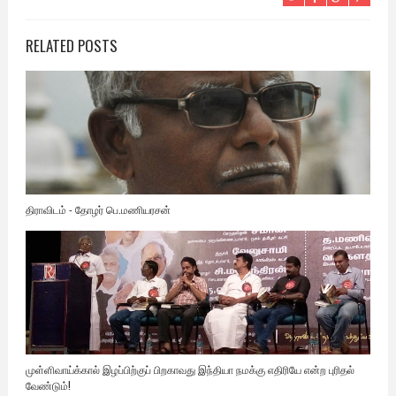
RELATED POSTS
திராவிடம் - தோழர் பெ.மணியரசன்
முள்ளிவாய்க்கால் இழப்பிற்குப் பிறகாவது இந்தியா நமக்கு எதிரியே என்ற புரிதல்
வேண்டும்!