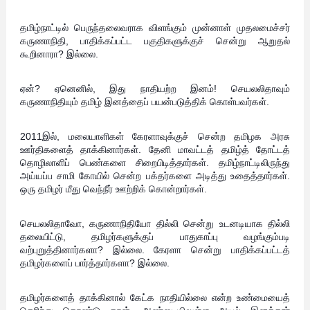
தமிழ்நாட்டில் பெருந்தலைவராக விளங்கும் முன்னாள் முதலமைச்சர்
கருணாநிதி, பாதிக்கப்பட்ட பகுதிகளுக்குச் சென்று ஆறுதல்
கூறினாரா? இல்லை.
ஏன்? ஏனெனில், இது நாதியற்ற இனம்! செயலலிதாவும்
கருணாநிதியும் தமிழ் இனத்தைப் பயன்படுத்திக் கொள்பவர்கள்.
2011இல், மலையாளிகள் கேரளாவுக்குச் சென்ற தமிழக அரசு
ஊர்திகளைத் தாக்கினார்கள். தேனி மாவட்டத் தமிழ்த் தோட்டத்
தொழிலாளிப் பெண்களை சிறைபிடித்தார்கள். தமிழ்நாட்டிலிருந்து
அய்யப்ப சாமி கோயில் சென்ற பக்தர்களை அடித்து உதைத்தார்கள்.
ஒரு தமிழர் மீது வெந்நீர் ஊற்றிக் கொன்றார்கள்.
செயலலிதாவோ, கருணாநிதியோ தில்லி சென்று உடனடியாக தில்லி
தலையிட்டு, தமிழர்களுக்குப் பாதுகாப்பு வழங்கும்படி
வற்புறுத்தினார்களா? இல்லை. கேரளா சென்று பாதிக்கப்பட்டத்
தமிழர்களைப் பார்த்தார்களா? இல்லை.
தமிழர்களைத் தாக்கினால் கேட்க நாதியில்லை என்ற உண்மையைத்