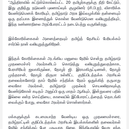
“ஆந்திராவில் சுட்டுக்கொல்லப்பட்ட 20 தமிழர்களுக்கு நீதி கேட்டும்,
இது குறித்து நடுவண் புலனாய்வுக் குழுவினர் (சி.பி.ஐ), விசாரிக்க
வேண்டுமெனக் கோரியும், தமிழ்நாடு அரசு இவ்வழக்கில் தன்னையும்
ஒரு தரப்பாக இணைத்துக் கொள்ள வேண்டுமென வலியுறுத்தியும்,
இந்த உண்ணாநிலை அறப்போராட்டம் நடைபெற்று வருகின்றது.
இக்கோரிக்கைகள் அனைத்தையும் தமிழ்த் தேசியப் பேரியக்கம்
சார்பில் நான் வலியுறுத்துகிறேன்.
இந்தக் கோரிக்கைகள் அடங்கிய மனுவை நேரில் சென்று தமிழ்நாடு
முதலமைச்சர் அவர்களிடம் கொடுத்து வலியுறுத்துவதற்காக,
பேராசிரியர் ஜவாகிருல்லா, தோழர் ஜி. இராமகிருட்டிணன், தோழர்
முத்தரசன், தோழர் திருமா உள்ளிட்ட குறிப்பிடத்தக்க அரசியல்
தலைவர்களோடு தாம் நேரில் சந்திக்க நேரம் ஒதுக்கித் தருமாறு
வைகோ அவர்கள், தமிழ்நாடு முதல்வர் செயலலிதாவுக்கு
வேண்டுகோள் கடிதம் அனுப்பி ஒரு மாதம் ஆகியும், இன்றுவரை பதில்
இல்லை என்ற செய்தியை, காலையில் இப்போராட்டத்தைத் தொடங்கி
வைக்கும் போது, வைகோ அவர்கள் சொன்னார்கள்.
மக்களுக்குக் கடமையாற்ற வேண்டிய ஒரு முதலமைச்சரை,
தமிழ்நாட்டின் குறிப்பிடத்தக்க அரசியல் இயக்கங்களின் தலைவர்கள்
நேரில் சந்தித்துப் பேச முடியாத நிலை, இந்தியாவில் வேறு எந்த