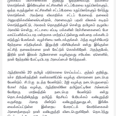
முக்கியப் பிரச்சினைகள் குறித்து ஒத்திவைப்புத் தீர்மானம்
கொடுங்கள். இங்கேயுள்ள கட்சிகளின் சட்டப்பேரவை உறுப்பினர்களும்,
ஒத்த கருத்துள்ள கட்சிகளின் சட்டப்பேரவை உறுப்பினர்களும் சேர்ந்து
கொடுங்கள். அவற்றை விவாதிக்க சட்டப் பேரவைத் தலைவர்
அனுமதிக்கவில்லையென்றால், அனைவரும் பதவி விலகல் கடிதம்
கொடுத்துவிட்டு, அவரவர் தொகுதிக்குச் சென்று தமிழகம் தழுவிய
அளவில் சென்று, சட்டசபை எப்படி மக்களின் பிரச்சினைகளைப் பேச
வாய்ப்பளிக்கப்படாத மன்றமாக மாற்றப்பட்டுள்ளது என்பதை மக்களிடம்
எடுத்துப் பேசுங்கள். எழுச்சியை உண்டாக்குங்கள். அந்த எழுச்சியோடு
தேர்தலை சந்தியுங்கள். இதுபற்றி பரிசீலியுங்கள் என்று இங்குள்ள
கட்சித் தலைவர்களை நான் கேட்டுக் கொள்கிறேன். அதற்குமேல்,
இதில் நான் இரவல் ஆலோசனை வழங்குவது சரியல்ல. ஏனெனில்,
நான் தேர்தலில் போட்டியிடாத அமைப்பைச் சேர்ந்தவன்.
ஆந்திராவில் 20 தமிழர் படுகொலை செய்யப்பட்ட குற்றம் குறித்து,
உச்ச நீதிமன்றத்தின் கண்காணிப்பில் வழக்கு விசாரணை நடைபெற
வேண்டும். சி.பி.ஐ. நடத்த வேண்டும்; 2ஜி வழக்கு நடைபெறுவதைப்
போல! அந்த வழக்கு, ஆந்திராவிலோ தமிழ்நாட்டிலோ அல்லாமல்
வேறோரு மாநிலத்தில் நடைபெற வேண்டும் என்று
தொடக்கத்திலிருந்து தமிழ்த் தேசியப் பேரியக்கம் வலியுறுத்தி
வருகிறது. அதை மீண்டும் வலியுறுத்துவதுடன், இங்கே
வைக்கப்பட்டுள்ள இன்றைய போராட்டக் கோரிக்கைகள்
அனைத்தையும் நான் வலியுறுத்தி விடைபெறுகிறேன். தொடர்ந்து