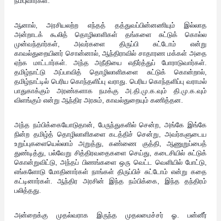
நம்புவார்கள்.
ஆனால், அரசியலற்ற எந்தத் தத்துவப்பின்னணியும் இல்லாத
அன்றாடக் கூலித் தொழிலாளிகள் தங்களை சுட்டுக் கொல்ல
முன்வந்தார்கள், அவர்களை திருப்பி சுட்டோம் என்று
காவல்துறையினர் சொன்னால், ஆந்திராவில் சாதாரண மக்கள் அதை
ஏற்க மாட்டார்கள். அந்த அநீதியை எதிர்த்துப் போராடுவார்கள்.
தமிழ்நாட்டு அப்பாவித் தொழிலாளிகளை சுட்டுக் கொன்றால்,
தமிழ்நாட்டில் பெரிய கொந்தளிப்பு வராது. பெரிய கொந்தளிப்பு வராமல்
பாதுகாக்கும் அரண்களாக நமக்கு அ.தி.மு.க.வும் தி.மு.க.வும்
விளங்கும் என்று ஆந்திர அரசும், காவல்துறையும் கணித்தன.
அந்த நம்பிக்கையோடுதான், பேருந்துகளில் சென்ற, அங்கே இங்கே
நின்ற தமிழ்த் தொழிலாளிகளை கடத்திச் சென்று, அவர்களுடைய
உறுப்புகளையெல்லாம் அறுத்து, கண்ணை குத்தி, ஆணுறுப்பைத்
துண்டித்து, பல்வேறு சித்திரவதைகளை செய்து, கடைசியில் சுட்டுக்
கொன்றுவிட்டு, அந்தப் பிணங்களை ஒரு வெட்ட வெளியில் போட்டு,
எங்களோடு மோதினார்கள் நாங்கள் திருப்பிச் சுட்டோம் என்று கதை
கட்டினார்கள். ஆந்திர அரசின் இந்த நம்பிக்கை, இந்த தந்திரம்
பலித்தது.
அன்றைக்கு முதல்வராக இருந்த முதலமைச்சர் ஓ. பன்னீர்