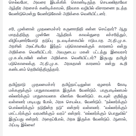
செல்வமோ, அவரை இயக்கிக் கொண்டிருந்த செயலலிதாவோ
ஆந்திர அரசைக் கண்டிக்காமல், நிர்வாக வழியில் விசாரணை நடத்த
வேண்டுமென்று வேண்டுகோள் அறிக்கை வெளியிட்டனர்.
சரி, முன்னாள் முதலமைச்சர் கருணாநிதி என்ன செய்தார்? ஆறு
மாதத்திற்கு முன்னே ஆந்திரக் காவல்துறை எச்சரித்தும்,
விழிப்புணர்வோடு தடுப்பு நடவடிக்கையில் ஈடுபடாத அ.தி.மு.க.
அரசின் அலட்சியமே இந்தப் படுகொலைக்குக் காரணம் என்று
அறிக்கை வெளியிட்டார். அவருடைய மகன் பட்டத்து இளவரசர்
மு.க.ஸ்டாலின் என்ன அறிக்கை வெளியிட்டார்? இருபது தமிழர்
படுகொலைக்கு அ.தி.மு.க. அரசுதான் காரணம் என்று கூறி
கண்டனம் தெரிவித்திருந்தார்.
தமிழ்நாடு முதலமைச்சர் தமிழ்நாட்டிலுள்ள ஏழரைக் கோடி
மக்களுக்கும் பாதுகாவலராக இருக்க வேண்டும். பாகுபாடில்லாமல்
எல்லார்க்கும் பாதுகாவலாக விளங்க வேண்டும். கடவுள் குறித்து
வள்ளலார் பாடியது போல், அரசு செயல்பட வேண்டும். “நல்லார்க்கும்
பொல்லார்க்கும் நடுநின்ற நடு” என்றார் வள்ளலார். “வல்லார்க்கும்
மாட்டார்க்கும் வரமளிக்கும் வரம்” என்றார். “எல்லார்க்கும் பொதுவில்”
இருப்பது என்றார். அதைப்போல், அரசு இருக்க வேண்டும். ஆனால்,
அப்படி இல்லை!