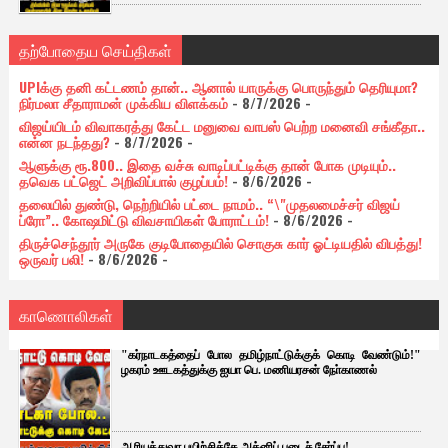
தற்போதைய செய்திகள்
UPIக்கு தனி கட்டணம் தான்.. ஆனால் யாருக்கு பொருந்தும் தெரியுமா?
நிர்மலா சீதாராமன் முக்கிய விளக்கம்
- 8/7/2026
-
விஜய்யிடம் விவாகரத்து கேட்ட மனுவை வாபஸ் பெற்ற மனைவி சங்கீதா..
என்ன நடந்தது?
- 8/7/2026
-
ஆளுக்கு ரூ.800.. இதை வச்சு வாடிப்பட்டிக்கு தான் போக முடியும்..
தவெக பட்ஜெட் அறிவிப்பால் குழப்பம்!
- 8/6/2026
-
தலையில் துண்டு, நெற்றியில் பட்டை நாமம்.. “\"முதலமைச்சர் விஜய்
ப்ரோ”.. கோஷமிட்டு விவசாயிகள் போராட்டம்!
- 8/6/2026
-
திருச்செந்தூர் அருகே குடிபோதையில் சொகுசு கார் ஓட்டியதில் விபத்து!
ஒருவர் பலி!
- 8/6/2026
-
காணொலிகள்
"கர்நாடகத்தைப் போல தமிழ்நாட்டுக்குக் கொடி வேண்டும்!"
ழகரம் ஊடகத்துக்கு ஐயா பெ. மணியரசன் நோ்காணல்
ஆரியத்துவா பயிற்சிக்கே அக்னிப் படைச் சேர்ப்பு!