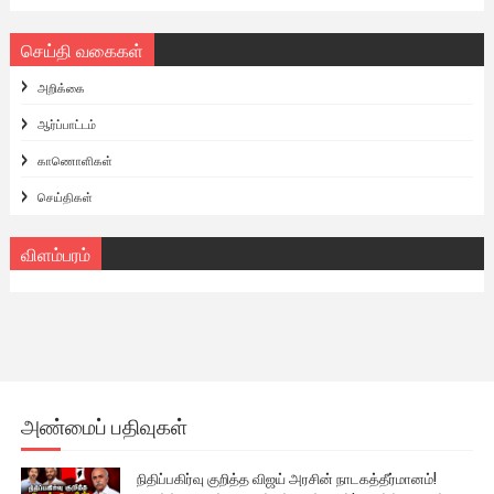
செய்தி வகைகள்
அறிக்கை
ஆர்ப்பாட்டம்
காணொளிகள்
செய்திகள்
விளம்பரம்
அண்மைப் பதிவுகள்
நிதிப்பகிர்வு குறித்த விஜய் அரசின் நாடகத்தீர்மானம்!