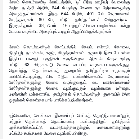
சேலம் தொடர்வண்டி கோட்டத்தில், “டி“ பிரிவு ஊழியர் வேலைக்கு
தேர்வு நடத்தி அதில், 644 பேருக்கு வேலை தர நேர்காணலுக்கு
அழைத்துள்ளார்கள். இந்த 644 பேரில், 401 பேர் கேரளாவைச்
சேர்ந்தவர்கள். 60 பேர் மட்டும் தமிழ்நாட்டைச் சேர்ந்தவர்கள்.
இராஜஸ்தான் – 38, பீகார் – 16 மற்றும் சில வடமாநிலங்கள் என்று
வேலை வழங்கிட அழைப்புக் கடிதம் அனுப்பியிருக்கிறார்கள்.
சேலம் தொடர்வண்டிக் கோட்டத்தில், சேலம், ஈரோடு, கோவை,
திருப்பூர், நாமக்கல், கரூர், விருத்தாச்சலம், தருமபுரி இடையே உள்ள
இருப்புப் பாதைப் பகுதிகள் வருகின்றன. ஆனால், கேரளாவுக்கு
மட்டும் 63 விழுக்காடு வேலை வாய்ப்பு வழங்கப்பட்டிருக்கிறது.
தொடர்ந்து தொடர்வண்டித் துறையில் தமிழ்நாட்டில் உருவாகும்
பணியிடங்களுக்கு, மிக அதிக எண்ணிக்கையில் கேரளாவைச்
சேர்ந்தவர்களுக்கு வேலை வழங்குவதும், வட மாநிலங்களைச்
சேர்ந்தவர்களுக்கு வேலை வழங்குவதும் வழக்கமாக உள்ளது.
மண்ணின் மக்களாகிய தமிழர்கள் தொடர்வண்டித் துறையில் இன
ஒதுக்கல் கொள்கையால் பாதிக்கப்படுகிறார்கள்.
ஏற்கெனவே, சென்னை இணைப்புப் பெட்டித் தொழிற்சாலையிலும்,
மற்றும் தென்னகத் தொடர்வண்டி மண்டலத்திலும், தமிழர்கள்
புறக்கணிக்கப்பட்டு, வடமாநிலத்தவருக்கும், மலையாளிகளுக்கு
மட்டுமே கூடுதலாக வேலை வழங்கப்படுகிறது.