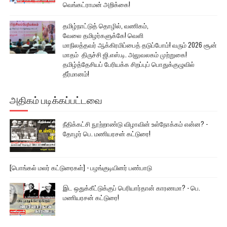
வெங்கட்ராமன் அறிக்கை!
தமிழ்நாட்டுத் தொழில், வணிகம்,
வேலை தமிழர்களுக்கே! வெளி
மாநிலத்தவர் ஆக்கிரமிப்பைத் தடுப்போம்! வரும் 2026 சூன்
மாதம் திருச்சி ஜி.எஸ்.டி. அலுவலகம் முற்றுகை!
தமிழ்த்தேசியப் பேரியக்க சிறப்புப் பொதுக்குழுவில்
தீர்மானம்!
அதிகம் படிக்கப்பட்டவை
நீதிக்கட்சி நூற்றாண்டு விழாவின் உள்நோக்கம் என்ன? -
தோழர் பெ. மணியரசன் கட்டுரை!
[பொங்கல் மலர் கட்டுரைகள்] - பழங்குடியினர் பண்பாடு
இட ஒதுக்கீட்டுக்குப் பெரியார்தான் காரணமா? - பெ.
மணியரசன் கட்டுரை!