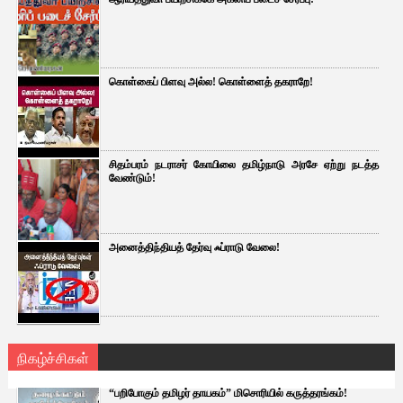
கொள்கைப் பிளவு அல்ல! கொள்ளைத் தகராறே!
சிதம்பரம் நடராசர் கோயிலை தமிழ்நாடு அரசே ஏற்று நடத்த
வேண்டும்!
அனைத்திந்தியத் தேர்வு ஃப்ராடு வேலை!
நிகழ்ச்சிகள்
“பறிபோகும் தமிழர் தாயகம்” மிசொரியில் கருத்தரங்கம்!