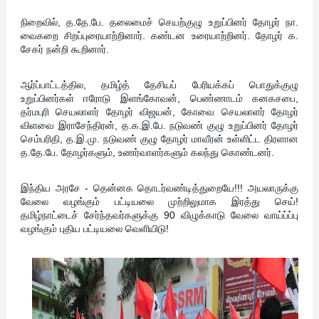
நிறைவில், த.தே.பே. தலைமைச் செயற்குழு உறுப்பினர் தோழர் நா.
வைகறை சிறப்புரையாற்றினார். கண்டன உரையாற்றினர். தோழர் க.
சேகர் நன்றி கூறினார்.
ஆர்ப்பாட்டத்தில, தமிழ்த் தேசியப் பேரியக்கப் பொதுக்குழு
உறுப்பினர்கள் ஈரோடு இளங்கோவன், பெண்ணாடம் கனகசபை,
தர்மபுரி செயலாளர் தோழர் விஜயன், கோவை செயலாளர் தோழர்
விளவை இராசேந்திரன், த.க.இ.பே. நடுவண் குழு உறுப்பினர் தோழர்
செம்பரிதி, த.இ.மு. நடுவண் குழு தோழர் மாவீரன் உள்ளிட்ட திரளான
த.தே.பே. தோழர்களும், உணர்வாளர்களும் கலந்து கொண்டனர்.
இந்திய அரசே - தென்னக தொடர்வண்டித்துறையே!!!
அயலாருக்கு
வேலை வழங்கும் பட்டியலை முற்றிலுமாக இரத்து செய்!
தமிழ்நாட்டைச் சேர்ந்தவர்களுக்கு 90 விழுக்காடு வேலை வாய்ப்ப்பு
வழங்கும் புதிய பட்டியலை வெளியிடு!