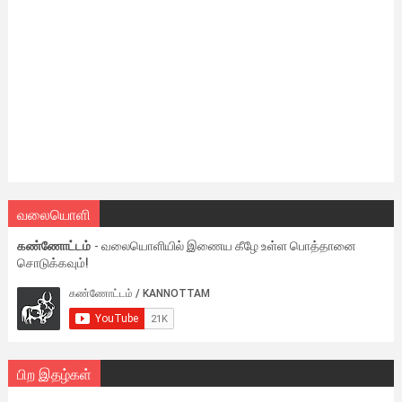
வலையொளி
கண்ணோட்டம்
- வலையொளியில் இணைய கீழே உள்ள பொத்தானை
சொடுக்கவும்!
பிற இதழ்கள்