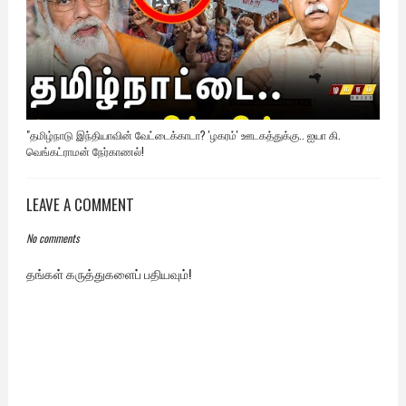
"தமிழ்நாடு இந்தியாவின் வேட்டைக்காடா? 'ழகரம்' ஊடகத்துக்கு.. ஐயா கி.
வெங்கட்ராமன் நேர்காணல்!
LEAVE A COMMENT
No comments
தங்கள் கருத்துகளைப் பதியவும்!