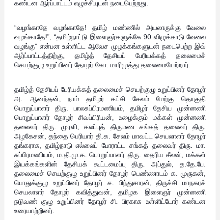
கண்டன ஆர்ப்பாட்டம் எழுச்சியுடன் நடைபெற்றது.
“வழங்காதே வழங்காதே! தமிழ் மண்ணில் அயலாருக்கு வேலை
வழங்காதே!”, “தமிழ்நாட்டு இளைஞர்களுக்கே 90 விழுக்காடு வேலை
வழங்கு” என்பன உள்ளிட்ட ஆவேச முழக்கங்களுடன் நடைபெற்ற இவ்
ஆர்ப்பாட்டத்திற்கு, தமிழ்த் தேசியப் பேரியக்கத் தலைமைச்
செயற்குழு உறுப்பினர் தோழர் கோ. மாரிமுத்து தலைமையேற்றார்.
தமிழ்த் தேசியப் பேரியக்கத் தலைமைச் செயற்குழு உறுப்பினர் தோழர்
அ. ஆனந்தன், நாம் தமிழர் கட்சி சேலம் மேற்கு தொகுதி
பொறுப்பாளர் திரு. பாலசுப்பிரமணியம், தமிழர் தேசிய முன்னணி
பொறுப்பாளர் தோழர் சிவப்பிரியன், உழைக்கும் மக்கள் முன்னணி
தலைவர் திரு. முரளி, கலப்புத் திருமண சங்கத் தலைவர் திரு.
அழகேசன், தந்தை பெரியார் தி.க. சேலம் மாவட்ட செயலாளர் தோழர்
தங்கராசு, தமிழ்நாடு எல்லைப் போராட்ட சங்கத் தலைவர் திரு. மா.
சுப்பிரமணியம், ம.தி.மு.க. பொறுப்பாளர் திரு. தைரிய சீலன், மக்கள்
இயக்கங்களின் தேசியக் கூட்டமைப்பு திரு. அப்துல், த.தே.பே.
தலைமைச் செயற்குழு உறுப்பினர் தோழர் பெண்ணாடம் க. முருகன்,
பொதுக்குழு உறுப்பினர் தோழர் ச. பிந்துசாரன், திருச்சி மாநகரச்
செயலாளர் தோழர் கவித்துவன், தமிழக இளைஞர் முன்னணி
நடுவண் குழு உறுப்பினர் தோழர் சி. பிரகாசு உள்ளிட்டோர் கண்டன
உரையாற்றினர்.