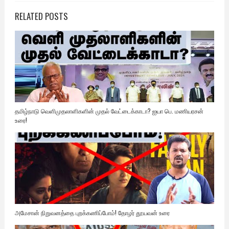
RELATED POSTS
தமிழ்நாடு வெளிமுதலாளிகளின் முதல் வேட்டைக்காடா? ஐயா பெ. மணியரசன்
உரை!
அமேசான் நிறுவனத்தை புறக்கணிப்போம்! தோழர் தூயவன் உரை