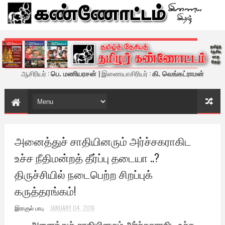
கண்ணோட்டம் - இணைய இதழ்
ஆசிரியர் :
பெ. மணியரசன்
| இணையாசிரியர் :
கி. வெங்கட்ராமன்
அனைத்துச் சாதியினரும் அர்ச்சகராகிட
உச்ச நீதிமன்றத் தீர்ப்பு தடையா ..?
திருச்சியில் நடைபெற்ற சிறப்புக்
கருத்தரங்கம்!
இராகுல் பாபு
JANUARY 04, 2016