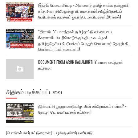
இந்திப் பேயை விரட்டி - அன்னைத் தமிழ் காக்க தன்னுயிர்
ஈந்த சிவா திலீபனுக்கு வீரவணக்கம்! தமிழ்த்தேசியப்
பேரியக்கத் தலைவர் ஐயா பெ. மணியரசன் இரங்கல்!
“திராவிடப்” பாசத்தால் தமிழ்நாட்டு எல்லையை
கேரளாவிடம் பறிகொடுக்கும் தி.மு.க. அரசு!
தமிழ்த்தேசியப்பேரியக்கப் பொதுச் செயலாளர் தோழர் கி.
வெங்கட்ராமன் கண்டனம்!
DOCUMENT FROM ARUN KALIAMURTHY காரை மைந்தன்
கட்டுரை
அதிகம் படிக்கப்பட்டவை
நீதிக்கட்சி நூற்றாண்டு விழாவின் உள்நோக்கம் என்ன? -
தோழர் பெ. மணியரசன் கட்டுரை!
[பொங்கல் மலர் கட்டுரைகள்] - பழங்குடியினர் பண்பாடு