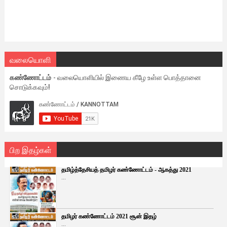
வலையொளி
கண்ணோட்டம்
- வலையொளியில் இணைய கீழே உள்ள பொத்தானை
சொடுக்கவும்!
பிற இதழ்கள்
தமிழ்த்தேசியத் தமிழர் கண்ணோட்டம் - ஆகத்து 2021
...
தமிழர் கண்ணோட்டம் 2021 சூன் இதழ்
...