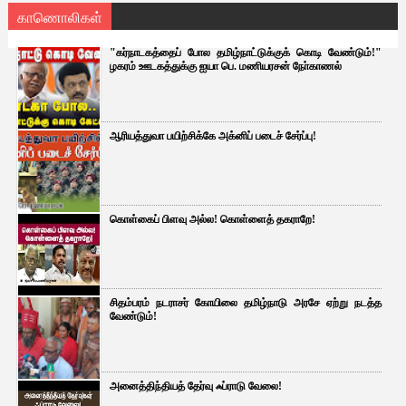
காணொலிகள்
"கர்நாடகத்தைப் போல தமிழ்நாட்டுக்குக் கொடி வேண்டும்!"
ழகரம் ஊடகத்துக்கு ஐயா பெ. மணியரசன் நோ்காணல்
ஆரியத்துவா பயிற்சிக்கே அக்னிப் படைச் சேர்ப்பு!
கொள்கைப் பிளவு அல்ல! கொள்ளைத் தகராறே!
சிதம்பரம் நடராசர் கோயிலை தமிழ்நாடு அரசே ஏற்று நடத்த
வேண்டும்!
அனைத்திந்தியத் தேர்வு ஃப்ராடு வேலை!