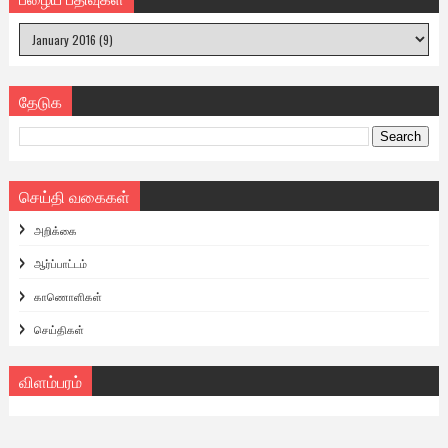
தேடுக
செய்தி வகைகள்
அறிக்கை
ஆர்ப்பாட்டம்
காணொளிகள்
செய்திகள்
விளம்பரம்