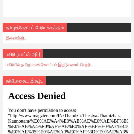
தமிழ்த்தேசியப் பேரியக்கத்தில்
இணைந்திட
பகிரி (வாட்ஸ் அப்)
பகிரியில் தமிழர் கண்ணோட்டம் இதழ்களைப் பெற்றிட
தற்போதைய இதழ்..