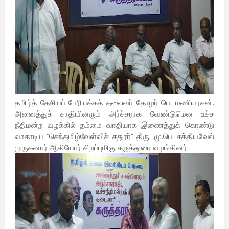
தமிழ்த் தேசியப் பேரியக்கத் தலைவர் தோழர் பெ. மணியரசன்,
அனைத்துச் சாதியினரும் அர்ச்சராக வேண்டுமென உச்ச
நீதிமன்ற வழக்கில் தம்மை வாதியாக இணைத்துக் கொண்டு
வாதாடிய “செந்தமிழ்வேள்விச் சதுரர்” திரு. மு.பெ. சத்தியவேல்
முருகனார் ஆகியோர் சிறப்புமிகு கருத்துரை வழங்கினர்.