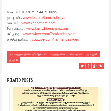
பேச: 7667077075, 9443918095
முகநூல் :
www.fb.com/tamizhdesiyam
ஊடகம் :
www.kannottam.com
இணையம் :
www.tamizhdesiyam.com
சுட்டுரை :
www.twitter.com/Tamizhdesiyam
காணொலிகள் :
youtube.com/Tamizhdesiyam
அனைத்து சாதியினரும் அர்ச்சகர்
கருத்தரங்கம்
செய்திகள்
த.க.இ.பே
திருச்சி
RELATED POSTS