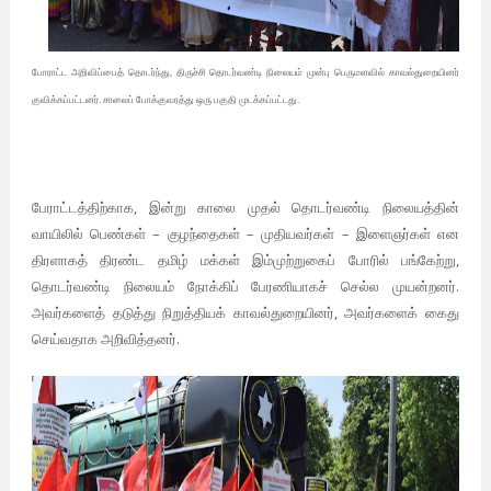
போராட்ட அறிவிப்பைத் தொடர்ந்து, திருச்சி தொடர்வண்டி நிலையம் முன்பு பெருமளவில் காவல்துறையினர்
குவிக்கப்பட்டனர். சாலைப் போக்குவரத்து ஒரு பகுதி முடக்கப்பட்டது.
பேராட்டத்திற்காக, இன்று காலை முதல் தொடர்வண்டி நிலையத்தின்
வாயிலில் பெண்கள் – குழந்தைகள் – முதியவர்கள் – இளைஞர்கள் என
திரளாகத் திரண்ட தமிழ் மக்கள் இம்முற்றுகைப் போரில் பங்கேற்று,
தொடர்வண்டி நிலையம் நோக்கிப் பேரணியாகச் செல்ல முயன்றனர்.
அவர்களைத் தடுத்து நிறுத்தியக் காவல்துறையினர், அவர்களைக் கைது
செய்வதாக அறிவித்தனர்.