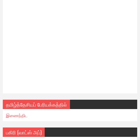
தமிழ்த்தேசியப் பேரியக்கத்தில்
இணைந்திட
பகிரி (வாட்ஸ் அப்)