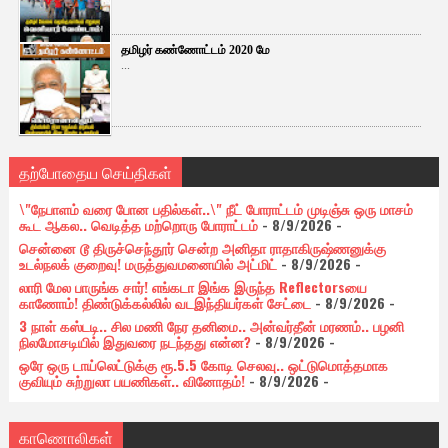
தமிழர் கண்ணோட்டம் 2020 மே
...
தற்போதைய செய்திகள்
\"நேபாளம் வரை போன பதில்கள்..\" நீட் போராட்டம் முடிஞ்சு ஒரு மாசம்
கூட ஆகல.. வெடித்த மற்றொரு போராட்டம்
- 8/9/2026
-
சென்னை டூ திருச்செந்தூர் சென்ற அனிதா ராதாகிருஷ்ணனுக்கு
உடல்நலக் குறைவு! மருத்துவமனையில் அட்மிட்
- 8/9/2026
-
லாரி மேல பாருங்க சார்! எங்கடா இங்க இருந்த Reflectorsயை
காணோம்! திண்டுக்கல்லில் வடஇந்தியர்கள் சேட்டை
- 8/9/2026
-
3 நாள் கஸ்டடி.. சில மணி நேர தனிமை.. அன்வர்தீன் மரணம்.. பழனி
நிலமோசடியில் இதுவரை நடந்தது என்ன?
- 8/9/2026
-
ஒரே ஒரு டாய்லெட்டுக்கு ரூ.5.5 கோடி செலவு.. ஒட்டுமொத்தமாக
குவியும் சுற்றுலா பயணிகள்.. வினோதம்!
- 8/9/2026
-
காணொலிகள்