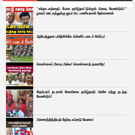
"கர்நாடகத்தைப் போல தமிழ்நாட்டுக்குக் கொடி வேண்டும்!"
ழகரம் ஊடகத்துக்கு ஐயா பெ. மணியரசன் நோ்காணல்
ஆரியத்துவா பயிற்சிக்கே அக்னிப் படைச் சேர்ப்பு!
கொள்கைப் பிளவு அல்ல! கொள்ளைத் தகராறே!
சிதம்பரம் நடராசர் கோயிலை தமிழ்நாடு அரசே ஏற்று நடத்த
வேண்டும்!
அனைத்திந்தியத் தேர்வு ஃப்ராடு வேலை!