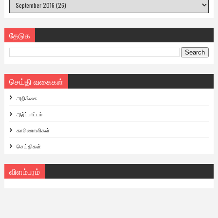
தேடுக
செய்தி வகைகள்
அறிக்கை
ஆர்ப்பாட்டம்
காணொளிகள்
செய்திகள்
விளம்பரம்