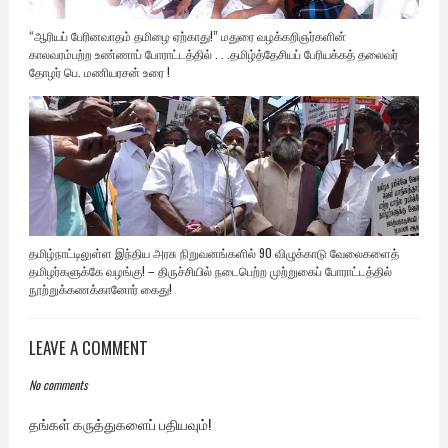
“ஆரியப் பேரினவாதம் தமிழை ஏற்காது!” மதுரை வழக்கறிஞர்களின்
காலவரம்பற்ற உண்ணாப் போராட்டத்தில் . . .தமிழ்த்தேசியப் பேரியக்கத் தலைவர்
தோழர் பெ. மணியரசன் உரை !
தமிழ்நாட்டிலுள்ள இந்திய அரசு நிறுவனங்களில் 90 விழுக்காடு வேலைகளைத்
தமிழர்களுக்கே வழங்கு! – திருச்சியில் நடைபெற்ற முற்றுகைப் போராட்டத்தில்
நூற்றுக்கணக்கானோர் கைது!
LEAVE A COMMENT
No comments
தங்கள் கருத்துகளைப் பதியவும்!