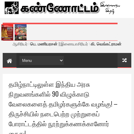
கண்ணோட்டம் - இணைய இதழ்
ஆசிரியர் :
பெ. மணியரசன்
| இணையாசிரியர் :
கி. வெங்கட்ராமன்
தமிழ்நாட்டிலுள்ள இந்திய அரசு
நிறுவனங்களில் 90 விழுக்காடு
வேலைகளைத் தமிழர்களுக்கே வழங்கு! –
திருச்சியில் நடைபெற்ற முற்றுகைப்
போராட்டத்தில் நூற்றுக்கணக்கானோர்
கைது!