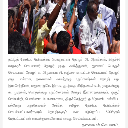
தமிழ்த் தேசியப் பேரியக்கப் பொருளாளர் தோழர் அ. ஆனந்தன், திருச்சி
மாநகரச் செயலாளர் தோழர் மூ.த. கவித்துவன், துணைப் பொதுச்
செயலாளர் தோழர் க. அருணபாரதி, தஞ்சை மாவட்டச் செயலாளர் தோழர்
குழ. பால்ராசு, தலைமைச் செயற்குழு உறுப்பினர்கள் தோழர் பழ.
இராசேந்திரன், மதுரை இரெ. இராசு, குடந்தை விடுதலைச்சுடர், முருகன்குடி
க. முருகன், பொதுக்குழு உறுப்பினர்கள் தோழர் இராசாரகுநாதன், ஒசூர்
செம்பரிதி, பெண்ணாடம் கனகசபை, திருச்செந்தூர் தமிழ்மணி உள்ளிட்ட
பல்வேறு பகுதிகளைச் சேர்ந்த தமிழ்த் தேசியப் பேரியக்கச்
செயல்பாட்டாளர்களும் தோழர்களும் என சற்றொப்ப 500க்கும்
மேற்பட்டவர்கள் காவல்துறையினரால் கைது செய்யப்பட்டனர்.
தலைமைச் செயலகம்,