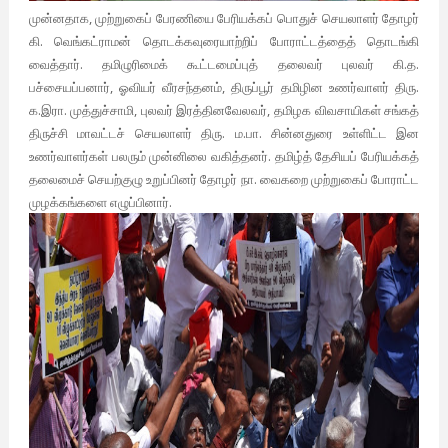
முன்னதாக, முற்றுகைப் பேரணியை பேரியக்கப் பொதுச் செயலாளர் தோழர்
கி. வெங்கட்ராமன் தொடக்கவுரையாற்றிப் போராட்டத்தைத் தொடங்கி
வைத்தார். தமிழுரிமைக் கூட்டமைப்புத் தலைவர் புலவர் கி.த.
பச்சையப்பனார், ஓவியர் வீரசந்தனம், திருப்பூர் தமிழின உணர்வாளர் திரு.
க.இரா. முத்துச்சாமி, புலவர் இரத்தினவேலவர், தமிழக விவசாயிகள் சங்கத்
திருச்சி மாவட்டச் செயலாளர் திரு. ம.பா. சின்னதுரை உள்ளிட்ட இன
உணர்வாளர்கள் பலரும் முன்னிலை வகித்தனர். தமிழ்த் தேசியப் பேரியக்கத்
தலைமைச் செயற்குழு உறுப்பினர் தோழர் நா. வைகறை முற்றுகைப் போராட்ட
முழக்கங்களை எழுப்பினார்.