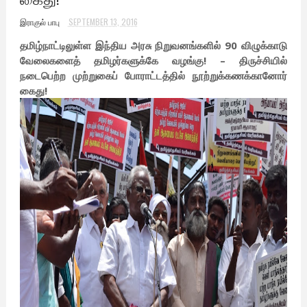
இராகுல் பாபு
SEPTEMBER 13, 2016
தமிழ்நாட்டிலுள்ள இந்திய அரசு நிறுவனங்களில் 90 விழுக்காடு
வேலைகளைத் தமிழர்களுக்கே வழங்கு! – திருச்சியில்
நடைபெற்ற முற்றுகைப் போராட்டத்தில் நூற்றுக்கணக்கானோர்
கைது!