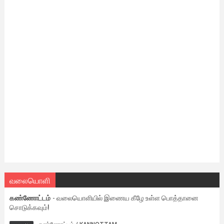
வலையொளி
கண்ணோட்டம்
- வலையொளியில் இணைய கீழே உள்ள பொத்தானை
சொடுக்கவும்!