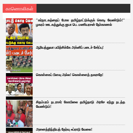
காணொலிகள்
"கர்நாடகத்தைப் போல தமிழ்நாட்டுக்குக் கொடி வேண்டும்!"
ழகரம் ஊடகத்துக்கு ஐயா பெ. மணியரசன் நோ்காணல்
ஆரியத்துவா பயிற்சிக்கே அக்னிப் படைச் சேர்ப்பு!
கொள்கைப் பிளவு அல்ல! கொள்ளைத் தகராறே!
சிதம்பரம் நடராசர் கோயிலை தமிழ்நாடு அரசே ஏற்று நடத்த
வேண்டும்!
அனைத்திந்தியத் தேர்வு ஃப்ராடு வேலை!