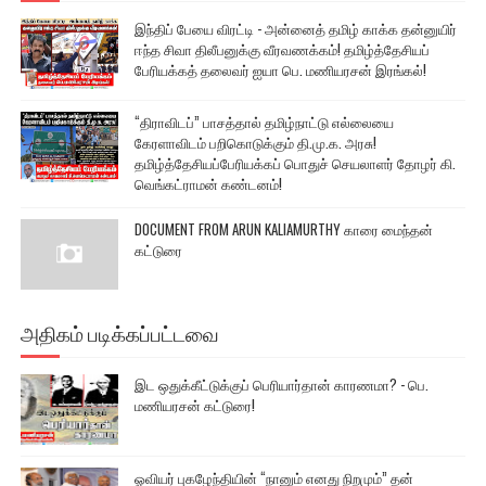
இந்திப் பேயை விரட்டி - அன்னைத் தமிழ் காக்க தன்னுயிர்
ஈந்த சிவா திலீபனுக்கு வீரவணக்கம்! தமிழ்த்தேசியப்
பேரியக்கத் தலைவர் ஐயா பெ. மணியரசன் இரங்கல்!
“திராவிடப்” பாசத்தால் தமிழ்நாட்டு எல்லையை
கேரளாவிடம் பறிகொடுக்கும் தி.மு.க. அரசு!
தமிழ்த்தேசியப்பேரியக்கப் பொதுச் செயலாளர் தோழர் கி.
வெங்கட்ராமன் கண்டனம்!
DOCUMENT FROM ARUN KALIAMURTHY காரை மைந்தன்
கட்டுரை
அதிகம் படிக்கப்பட்டவை
இட ஒதுக்கீட்டுக்குப் பெரியார்தான் காரணமா? - பெ.
மணியரசன் கட்டுரை!
ஓவியர் புகழேந்தியின் “நானும் எனது நிறமும்” தன்