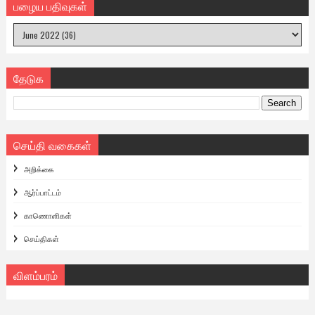
பழைய பதிவுகள்
தேடுக
செய்தி வகைகள்
அறிக்கை
ஆர்ப்பாட்டம்
காணொளிகள்
செய்திகள்
விளம்பரம்