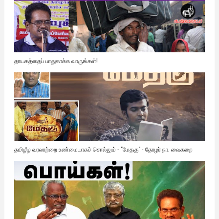
தாயகத்தைப் பாதுகாக்க வாருங்கள்!
தமிழீழ வரலாற்றை உண்மையாகச் சொல்லும் - "மேதகு" - தோழர் நா. வைகறை