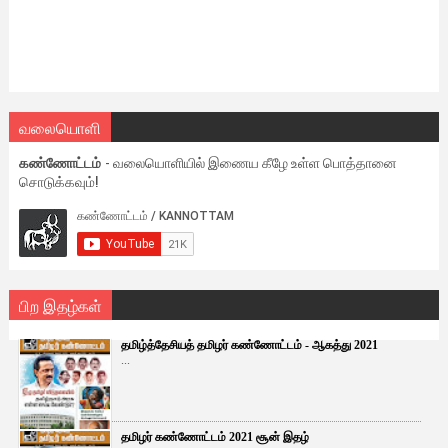
வலையொளி
கண்ணோட்டம்
- வலையொளியில் இணைய கீழே உள்ள பொத்தானை
சொடுக்கவும்!
பிற இதழ்கள்
தமிழ்த்தேசியத் தமிழர் கண்ணோட்டம் - ஆகத்து 2021
...
தமிழர் கண்ணோட்டம் 2021 சூன் இதழ்