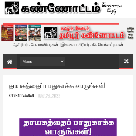
கண்ணோட்டம் - இணைய இதழ்
ஆசிரியர் :
பெ. மணியரசன்
| இணையாசிரியர் :
கி. வெங்கட்ராமன்
தாயகத்தைப் பாதுகாக்க வாருங்கள்!
KEEZHADIVAANAN
JUNE 24, 2022