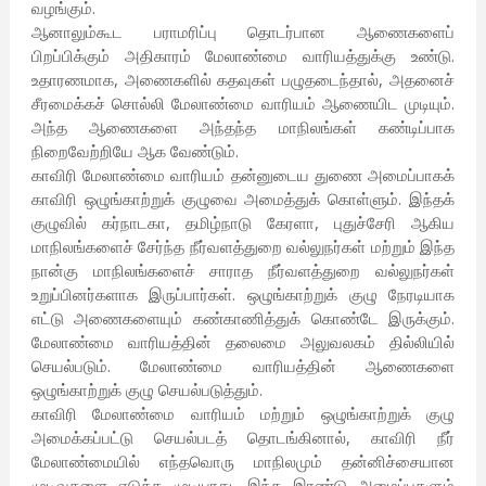
வழங்கும்.
ஆனாலும்கூட பராமரிப்பு தொடர்பான ஆணைகளைப்
பிறப்பிக்கும் அதிகாரம் மேலாண்மை வாரியத்துக்கு உண்டு.
உதாரணமாக, அணைகளில் கதவுகள் பழுதடைந்தால், அதனைச்
சீரமைக்கச் சொல்லி மேலாண்மை வாரியம் ஆணையிட முடியும்.
அந்த ஆணைகளை அந்தந்த மாநிலங்கள் கண்டிப்பாக
நிறைவேற்றியே ஆக வேண்டும்.
காவிரி மேலாண்மை வாரியம் தன்னுடைய துணை அமைப்பாகக்
காவிரி ஒழுங்காற்றுக் குழுவை அமைத்துக் கொள்ளும். இந்தக்
குழுவில் கர்நாடகா, தமிழ்நாடு கேரளா, புதுச்சேரி ஆகிய
மாநிலங்களைச் சேர்ந்த நீர்வளத்துறை வல்லுநர்கள் மற்றும் இந்த
நான்கு மாநிலங்களைச் சாராத நீர்வளத்துறை வல்லுநர்கள்
உறுப்பினர்களாக இருப்பார்கள். ஒழுங்காற்றுக் குழு நேரடியாக
எட்டு அணைகளையும் கண்காணித்துக் கொண்டே இருக்கும்.
மேலாண்மை வாரியத்தின் தலைமை அலுவலகம் தில்லியில்
செயல்படும். மேலாண்மை வாரியத்தின் ஆணைகளை
ஒழுங்காற்றுக் குழு செயல்படுத்தும்.
காவிரி மேலாண்மை வாரியம் மற்றும் ஒழுங்காற்றுக் குழு
அமைக்கப்பட்டு செயல்படத் தொடங்கினால், காவிரி நீர்
மேலாண்மையில் எந்தவொரு மாநிலமும் தன்னிச்சையான
முடிவுகளை எடுக்க முடியாது. இந்த இரண்டு அமைப்புகளும்