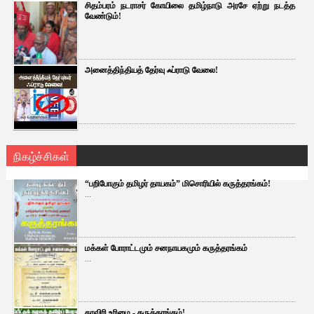
சிதம்பரம் நடராசர் கோயிலை தமிழ்நாடு அரசே ஏற்று நடத்த
வேண்டும்!
அனைத்திந்தியத் தேர்வு ஃப்ராடு வேலை!
நிகழ்ச்சிகள்
“பறிபோகும் தமிழர் தாயகம்” மிசொரியில் கருத்தரங்கம்!
...
மக்கள் போராட்டமும் சனநாயகமும் கருத்தரங்கம்
...
காவிரி உரிமை - கருத்தரங்கம்!