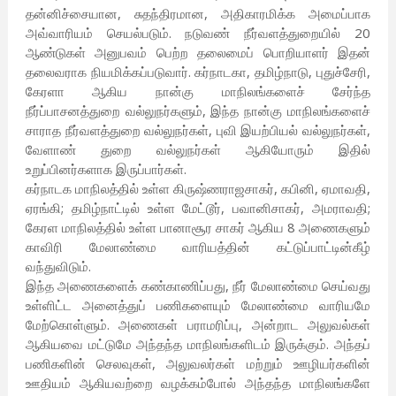
தன்னிச்சையான, சுதந்திரமான, அதிகாரமிக்க அமைப்பாக
அவ்வாரியம் செயல்படும். நடுவண் நீர்வளத்துறையில் 20
ஆண்டுகள் அனுபவம் பெற்ற தலைமைப் பொறியாளர் இதன்
தலைவராக நியமிக்கப்படுவார். கர்நாடகா, தமிழ்நாடு, புதுச்சேரி,
கேரளா ஆகிய நான்கு மாநிலங்களைச் சேர்ந்த
நீர்ப்பாசனத்துறை வல்லுநர்களும், இந்த நான்கு மாநிலங்களைச்
சாராத நீர்வளத்துறை வல்லுநர்கள், புவி இயற்பியல் வல்லுநர்கள்,
வேளாண் துறை வல்லுநர்கள் ஆகியோரும் இதில்
உறுப்பினர்களாக இருப்பார்கள்.
கர்நாடக மாநிலத்தில் உள்ள கிருஷ்ணராஜசாகர், கபினி, ஏமாவதி,
ஏரங்கி; தமிழ்நாட்டில் உள்ள மேட்டூர், பவானிசாகர், அமராவதி;
கேரள மாநிலத்தில் உள்ள பானாசூர சாகர் ஆகிய 8 அணைகளும்
காவிரி மேலாண்மை வாரியத்தின் கட்டுப்பாட்டின்கீழ்
வந்துவிடும்.
இந்த அணைகளைக் கண்காணிப்பது, நீர் மேலாண்மை செய்வது
உள்ளிட்ட அனைத்துப் பணிகளையும் மேலாண்மை வாரியமே
மேற்கொள்ளும். அணைகள் பராமரிப்பு, அன்றாட அலுவல்கள்
ஆகியவை மட்டுமே அந்தந்த மாநிலங்களிடம் இருக்கும். அந்தப்
பணிகளின் செலவுகள், அலுவலர்கள் மற்றும் ஊழியர்களின்
ஊதியம் ஆகியவற்றை வழக்கம்போல் அந்தந்த மாநிலங்களே