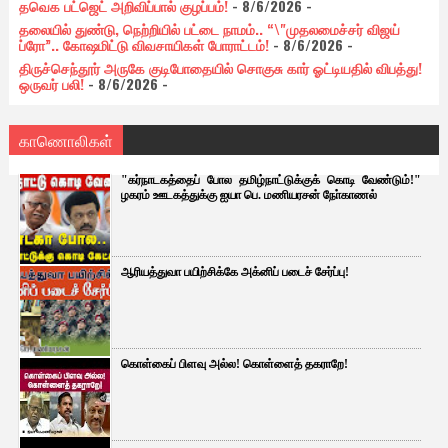
தவெக பட்ஜெட் அறிவிப்பால் குழப்பம்!
- 8/6/2026
-
தலையில் துண்டு, நெற்றியில் பட்டை நாமம்.. “\"முதலமைச்சர் விஜய்
ப்ரோ”.. கோஷமிட்டு விவசாயிகள் போராட்டம்!
- 8/6/2026
-
திருச்செந்தூர் அருகே குடிபோதையில் சொகுசு கார் ஓட்டியதில் விபத்து!
ஒருவர் பலி!
- 8/6/2026
-
காணொலிகள்
"கர்நாடகத்தைப் போல தமிழ்நாட்டுக்குக் கொடி வேண்டும்!"
ழகரம் ஊடகத்துக்கு ஐயா பெ. மணியரசன் நோ்காணல்
ஆரியத்துவா பயிற்சிக்கே அக்னிப் படைச் சேர்ப்பு!
கொள்கைப் பிளவு அல்ல! கொள்ளைத் தகராறே!