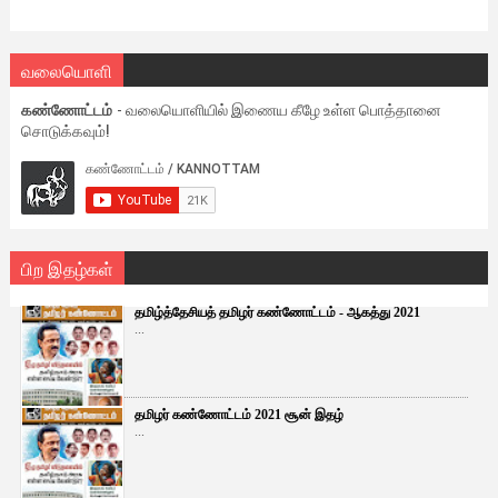
வலையொளி
கண்ணோட்டம்
- வலையொளியில் இணைய கீழே உள்ள பொத்தானை
சொடுக்கவும்!
பிற இதழ்கள்
தமிழ்த்தேசியத் தமிழர் கண்ணோட்டம் - ஆகத்து 2021
...
தமிழர் கண்ணோட்டம் 2021 சூன் இதழ்
...