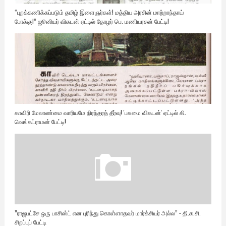
“புறக்கணிக்கப்படும் தமிழ் இளைஞர்கள்! மத்திய அரசின் மாற்றாந்தாய்
போக்கு!” ஜூனியர் விகடன் ஏட்டில் தோழர் பெ. மணியரசன் பேட்டி!
காவிரி மேலாண்மை வாரியமே நிரந்தரத் தீர்வு! 'பசுமை விகடன்' ஏட்டில் கி.
வெங்கட்ராமன் பேட்டி!
”ராஜபட்சே ஒரு பாசிஸ்ட் என புரிந்து கொள்ளாதவர் மார்க்சியர் அல்ல” - தி.க.சி.
சிறப்புப் பேட்டி