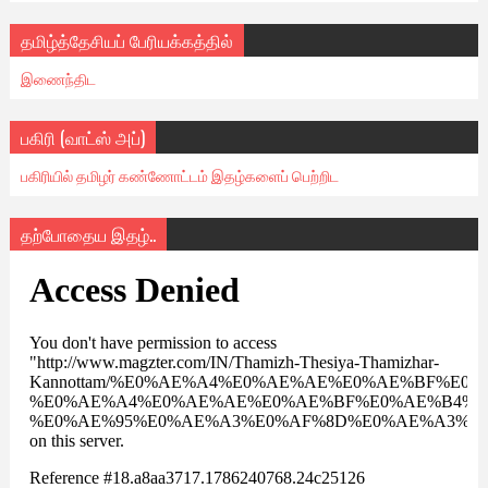
தமிழ்த்தேசியப் பேரியக்கத்தில்
இணைந்திட
பகிரி (வாட்ஸ் அப்)
பகிரியில் தமிழர் கண்ணோட்டம் இதழ்களைப் பெற்றிட
தற்போதைய இதழ்..