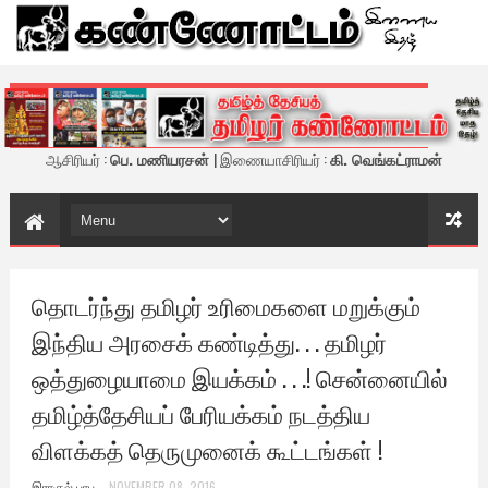
கண்ணோட்டம் - இணைய இதழ்
ஆசிரியர் :
பெ. மணியரசன்
| இணையாசிரியர் :
கி. வெங்கட்ராமன்
தொடர்ந்து தமிழர் உரிமைகளை மறுக்கும்
இந்திய அரசைக் கண்டித்து. . . தமிழர்
ஒத்துழையாமை இயக்கம் . . .! சென்னையில்
தமிழ்த்தேசியப் பேரியக்கம் நடத்திய
விளக்கத் தெருமுனைக் கூட்டங்கள் !
இராகுல் பாபு
NOVEMBER 08, 2016