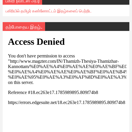
பகிரி (வாட்ஸ் அப்)
பகிரியில் தமிழர் கண்ணோட்டம் இதழ்களைப் பெற்றிட
தற்போதைய இதழ்..