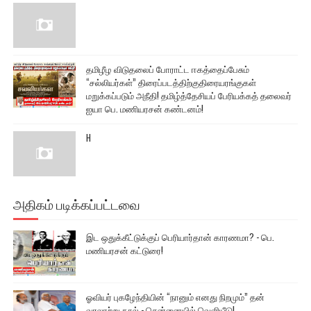
தமிழீழ விடுதலைப் போராட்ட ஈகத்தைப்பேசும்
“சல்லியர்கள்” திரைப்படத்திற்குதிரையரங்குகள்
மறுக்கப்படும் அநீதி! தமிழ்த்தேசியப் பேரியக்கத் தலைவர்
ஐயா பெ. மணியரசன் கண்டனம்!
H
அதிகம் படிக்கப்பட்டவை
இட ஒதுக்கீட்டுக்குப் பெரியார்தான் காரணமா? - பெ.
மணியரசன் கட்டுரை!
ஓவியர் புகழேந்தியின் “நானும் எனது நிறமும்” தன்
வரலாற்று நூல் - சென்னையில் வெளியீடு!