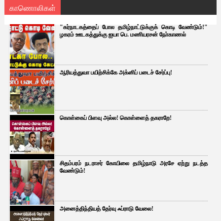
காணொலிகள்
"கர்நாடகத்தைப் போல தமிழ்நாட்டுக்குக் கொடி வேண்டும்!"
ழகரம் ஊடகத்துக்கு ஐயா பெ. மணியரசன் நோ்காணல்
ஆரியத்துவா பயிற்சிக்கே அக்னிப் படைச் சேர்ப்பு!
கொள்கைப் பிளவு அல்ல! கொள்ளைத் தகராறே!
சிதம்பரம் நடராசர் கோயிலை தமிழ்நாடு அரசே ஏற்று நடத்த
வேண்டும்!
அனைத்திந்தியத் தேர்வு ஃப்ராடு வேலை!