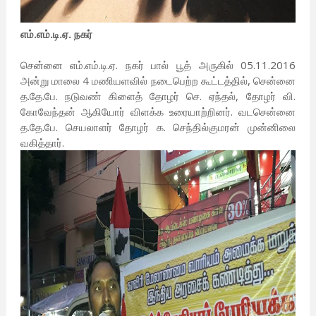
எம்.எம்.டி.ஏ. நகர்
சென்னை எம்.எம்.டி.ஏ. நகர் பால் பூத் அருகில் 05.11.2016
அன்று மாலை 4 மணியளவில் நடைபெற்ற கூட்டத்தில், சென்னை
த.தே.பே. நடுவண் கிளைத் தோழர் செ. ஏந்தல், தோழர் வி.
கோவேந்தன் ஆகியோர் விளக்க உரையாற்றினர். வடசென்னை
த.தே.பே. செயலாளர் தோழர் க. செந்தில்குமரன் முன்னிலை
வகித்தார்.