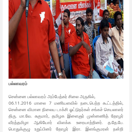
பல்லாவரம்
சென்னை பல்லாவரம் அம்பேத்கர் சிலை அருகில்,
06.11.2016 மாலை 7 மணியளவில் நடைபெற்ற கூட்டத்தில்,
சென்னை விமான நிலைய டாக்சி ஓட்டுநர்கள் சங்கச் செயலாளர்
திரு. மா.வே. சுகுமார், தமிழக இளைஞர் முன்னணித் தோழர்
வீரத்தமிழா ஆகியோர் விளக்க உரையாற்றினர். த.தே.பே.
பொதுக்குழு உறுப்பினர் தோழர் இரா. இளங்குமரன் நன்றி