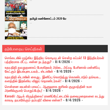
தமிழர் கண்ணோட்டம் 2020 மே
...
தற்போதைய செய்திகள்
செங்கடலில் மூழ்கிய இந்திய கொடியுடன் சென்ற கப்பல்! 13 இந்தியர்கள்
பத்திரமாக மீட்பு.. என்ன நடந்தது?
- 8/4/2026
-
உதயநிதி தவறுதலாகப் பேசுகிறவர் அல்ல.. அப்படி பேசினால் மன்னிப்பு
கேட்கும் இயல்புடையவர்.. ஸ்டாலின்
- 8/4/2026
-
உதயநிதி ஸ்டாலின் கைது.. இனிப்பு கொடுத்து கொண்டாடும் தவெக..
களத்தில் இறங்கிய விஜய் தொண்டர்கள்!
- 8/4/2026
-
சென்னை லயன்ஸ் மாவட்ட ஆளுநராக ஐசிஎல் குழுமத்தின் உமா
அணில்குமார் பொறுப்பேற்பு!
- 8/4/2026
-
Kavadi: ஆடிக் கிருத்திகை! ராணிப்பேட்டையில் தலைமுறைகளை கடந்து
காவடி தயாரிக்கும் தம்பதி! விலை என்ன?
- 8/4/2026
-