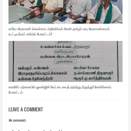
உயிர்ம வேளாண் கொள்கை அறிவிக்கக் கோரி தமிழர் மரபு வேளாண்மைக்
கூட்டியக்கம் சார்பில் போராட்டம்!
காவிாிப் படுகையில் ஓஎன்ஜிசி வேட்டையைத் தடுத்து நிறுத்து! கோாிக்கைப்
போராட்டம்.
LEAVE A COMMENT
No comments