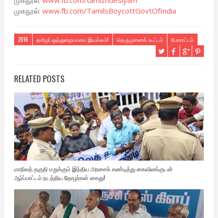
முகநூல்:
www.fb.com/tamizhdesiyam
முகநூல்:
www.fb.com/TamilsBoycottGovtOfIndia
2016
தமிழர் ஒத்துழையாமை இயக்கம்!
தெருமுனைக் கூட்டம்
போராட்டம்
RELATED POSTS
மாநிலத் தகுதி மறுக்கும் இந்திய அரசைக் கண்டித்து கைவிலங்குடன்
ஆர்ப்பாட்டம் நடத்திய தோழர்கள் கைது!