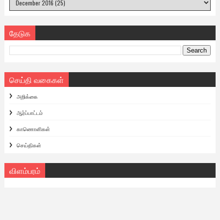
தேடுக
செய்தி வகைகள்
அறிக்கை
ஆர்ப்பாட்டம்
காணொளிகள்
செய்திகள்
விளம்பரம்