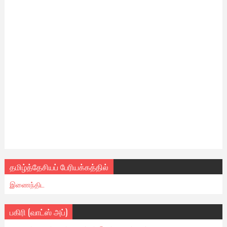
தமிழ்த்தேசியப் பேரியக்கத்தில்
இணைந்திட
பகிரி (வாட்ஸ் அப்)