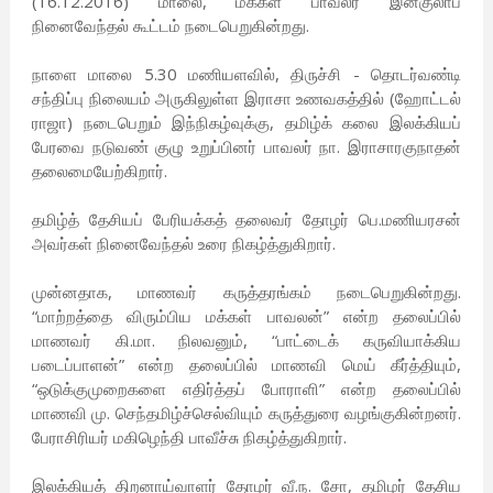
(16.12.2016) மாலை, மக்கள் பாவலர் இன்குலாப்
நினைவேந்தல் கூட்டம் நடைபெறுகின்றது.
நாளை மாலை 5.30 மணியளவில், திருச்சி - தொடர்வண்டி
சந்திப்பு நிலையம் அருகிலுள்ள இராசா உணவகத்தில் (ஹோட்டல்
ராஜா) நடைபெறும் இந்நிகழ்வுக்கு, தமிழ்க் கலை இலக்கியப்
பேரவை நடுவண் குழு உறுப்பினர் பாவலர் நா. இராசாரகுநாதன்
தலைமையேற்கிறார்.
தமிழ்த் தேசியப் பேரியக்கத் தலைவர் தோழர் பெ.மணியரசன்
அவர்கள் நினைவேந்தல் உரை நிகழ்த்துகிறார்.
முன்னதாக, மாணவர் கருத்தரங்கம் நடைபெறுகின்றது.
“மாற்றத்தை விரும்பிய மக்கள் பாவலன்” என்ற தலைப்பில்
மாணவர் கி.மா. நிலவனும், “பாட்டைக் கருவியாக்கிய
படைப்பாளன்” என்ற தலைப்பில் மாணவி மெய் கீர்த்தியும்,
“ஒடுக்குமுறைகளை எதிர்த்தப் போராளி” என்ற தலைப்பில்
மாணவி மு. செந்தமிழ்ச்செல்வியும் கருத்துரை வழங்குகின்றனர்.
பேராசிரியர் மகிழெந்தி பாவீச்சு நிகழ்த்துகிறார்.
இலக்கியத் திறனாய்வாளர் தோழர் வீ.ந. சோ, தமிழர் தேசிய