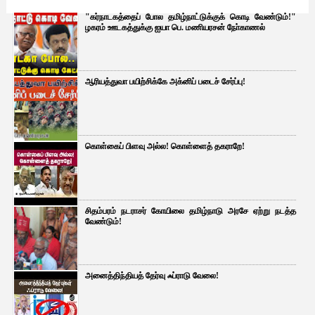
"கர்நாடகத்தைப் போல தமிழ்நாட்டுக்குக் கொடி வேண்டும்!"
ழகரம் ஊடகத்துக்கு ஐயா பெ. மணியரசன் நோ்காணல்
ஆரியத்துவா பயிற்சிக்கே அக்னிப் படைச் சேர்ப்பு!
கொள்கைப் பிளவு அல்ல! கொள்ளைத் தகராறே!
சிதம்பரம் நடராசர் கோயிலை தமிழ்நாடு அரசே ஏற்று நடத்த
வேண்டும்!
அனைத்திந்தியத் தேர்வு ஃப்ராடு வேலை!