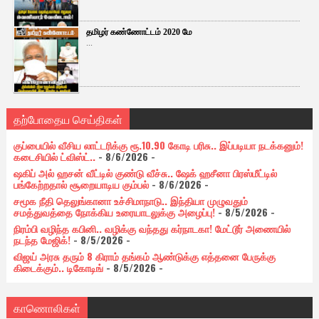
தமிழர் கண்ணோட்டம் 2020 மே
...
தற்போதைய செய்திகள்
குப்பையில் வீசிய லாட்டரிக்கு ரூ.10.90 கோடி பரிசு.. இப்படியா நடக்கனும்!
கடைசியில் ட்விஸ்ட்..
- 8/6/2026
-
ஷகிப் அல் ஹசன் வீட்டில் குண்டு வீச்சு.. ஷேக் ஹசீனா பிரஸ்மீட்டில்
பங்கேற்றதால் சூறையாடிய கும்பல்
- 8/6/2026
-
சமூக நீதி தெலுங்கானா உச்சிமாநாடு.. இந்தியா முழுவதும்
சமத்துவத்தை நோக்கிய உரையாடலுக்கு அழைப்பு!
- 8/5/2026
-
நிரம்பி வழிந்த கபினி.. வழிக்கு வந்தது கர்நாடகா! மேட்டூர் அணையில்
நடந்த மேஜிக்!
- 8/5/2026
-
விஜய் அரசு தரும் 8 கிராம் தங்கம் ஆண்டுக்கு எத்தனை பேருக்கு
கிடைக்கும்.. டிகோடிங்
- 8/5/2026
-
காணொலிகள்