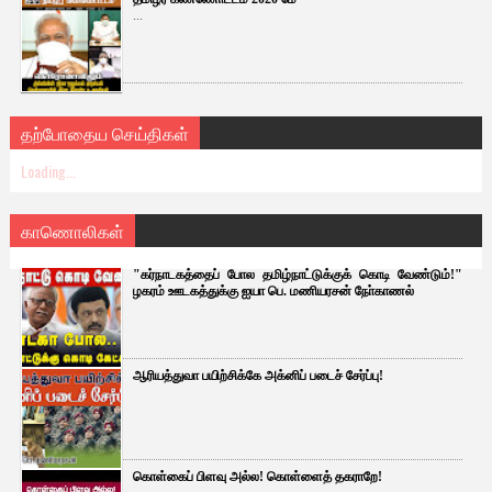
...
தற்போதைய செய்திகள்
Loading...
காணொலிகள்
"கர்நாடகத்தைப் போல தமிழ்நாட்டுக்குக் கொடி வேண்டும்!"
ழகரம் ஊடகத்துக்கு ஐயா பெ. மணியரசன் நோ்காணல்
ஆரியத்துவா பயிற்சிக்கே அக்னிப் படைச் சேர்ப்பு!
கொள்கைப் பிளவு அல்ல! கொள்ளைத் தகராறே!