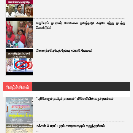
சிதம்பரம் நடராசர் கோயிலை தமிழ்நாடு அரசே ஏற்று நடத்த
வேண்டும்!
அனைத்திந்தியத் தேர்வு ஃப்ராடு வேலை!
நிகழ்ச்சிகள்
“பறிபோகும் தமிழர் தாயகம்” மிசொரியில் கருத்தரங்கம்!
...
மக்கள் போராட்டமும் சனநாயகமும் கருத்தரங்கம்
...