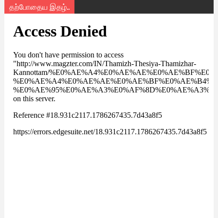
தற்போதைய இதழ்..