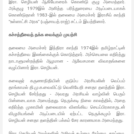
இரா. செழியன் ஆகியோரைக் கொண்டு குழு அமைத்தார்.
அக்குழு 1979இல் அளித்த பரிந்துரையை அடிப்படையாகக்
கொண்டுதான் 1983-இல் தலைமை அமைச்சர் இராசீவ் காந்தி
“உள்ளாட்சி அரசு” (பஞ்சாயத் ராஜ்) சட்டம் இயற்றினார்.
கச்சத்தீவைத் தக்க வைக்கும் முயற்சி
தலைமை அமைச்சர் இந்திரா காந்தி 1974இல் தமிழ்நாட்டின்
கச்சத்தீவை இலங்கைக்குக் கொடுத்தார். அச்செயலை எதிர்த்து
நாடாளுமன்றத்தில் ஆழமான - ஆவேசமான விவாதங்களை
எழுப்பினார் இரா. செழியன்.
கலைஞர் கருணாநிதியின் குடும்ப அரசியலின் வெப்பம்
தாங்காமல் தி.மு.க.வைவிட்டு வெளியேறி சனதா தளத்தில் இரா.
செழியன் சேர்ந்தது - அவரது அரசியல் வாழ்வின் பெரும்
பின்னடைவாக அமைந்தது. நெருக்கடி நிலை காலத்தில், அதை
எதிர்த்த முகாமின் தலைவராக விளங்கிய செயப்பிரகாசருடன்
விழுமியங்கள் அடிப்படையில் ஏற்பட்ட நெருக்கமும் இரா.
செழியன் சனதா தளத்தின் பக்கம் சேர காரணமாக அமைந்தது.
இரா. செழியன் அவர்களின் அறிவுக் கூர்மை, நேர்மை, தூய்மை,