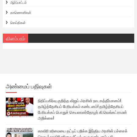
ஆர்ப்பாட்டம்
காணொளிகள்
செய்திகள்
விளம்பரம்
அண்மைப் பதிவுகள்
நிதிப்பகிர்வு குறித்த விஜய் அரசின் நாடகத்தீர்மானம்!
தமிழ்த்தேசியப் பேரியக்கம் கண்டனம்! தமிழ்த்தேசியப்
பேரியக்கப் பொதுச் செயலாளர்தோழர் கி.வெங்கட்ராமன்
அறிக்கை!
காவிரி உரிமையை தட்டிப் பறிக்க இந்திய அரசின் பச்சைக்
கொடி! காவிரி உரிமை மீட்புக் குழு கண்டனம் - கி.