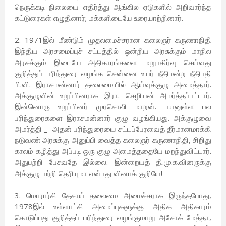
நெருக்கடி நிலையை எதிர்த்து ஆங்கில ஏடுகளில் அறிவார்ந்த
கட்டுரைகள் எழுதினார்; மக்களிடையே உரையாற்றினார்.
2. 1971இல் மீண்டும் முதலமைச்சரான கலைஞர் கருணாநிதி
இந்திய அரசமைப்புச் சட்டத்தில் ஒன்றிய அரசுக்கும் மாநில
அரசுக்கும் இடையே அதிகாரங்களை மறுபகிர்வு செய்வது
குறித்துப் பரிந்துரை வழங்க சென்னை உயர் நீதிமன்ற நீதிபதி
பி.வி. இராசமன்னார் தலைமையில் ஆய்வுக்குழு அமைத்தார்.
அக்குழுவின் உறுப்பினராக இரா. செழியன் அமர்த்தப்பட்டார்.
இன்னொரு உறுப்பினர் முரசொலி மாறன். பயனுள்ள பல
பரிந்துரைகளை இராசமன்னார் குழு வழங்கியது. அக்குழுவை
அமர்த்தி _- அதன் பரிந்துரையை சட்டப்பேரவைத் தீர்மானமாக்கி
நடுவண் அரசுக்கு அனுப்பி வைத்த கலைஞர் கருணாநிதி, சிறிது
காலம் கழித்து அப்படி ஒரு குழு அமைத்ததையே மறந்துவிட்டார்.
அதுபற்றி பேசுவதே இல்லை. இன்றையத் தி.மு.க.வினருக்கு
அக்குழு பற்றி தெரியுமா என்பது வினாக் குறியே!
3. மொரார்சி தேசாய் தலைமை அமைச்சராக இருந்தபோது,
1978இல் உள்ளாட்சி அமைப்புகளுக்கு அதிக அதிகாரம்
கொடுப்பது குறித்தப் பரிந்துரை வழங்குமாறு அசோக் மேத்தா,