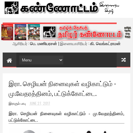
கண்ணோட்டம் - இணைய இதழ்
ஆசிரியர் :
பெ. மணியரசன்
| இணையாசிரியர் :
கி. வெங்கட்ராமன்
இரா. செழியன் நினைவுகள் வழிகாட்டும் -
மு.வேதரத்தினம், பட்டுக்கோட்டை.
இராகுல் பாபு
JUNE 27, 2017
இரா. செழியன் நினைவுகள் வழிகாட்டும் - மு.வேதரத்தினம்,
பட்டுக்கோட்டை.