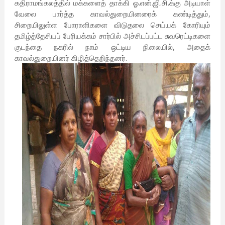
கதிராமங்கலத்தில் மக்களைத் தாக்கி ஓ.என்.ஜி.சி.க்கு அடியாள்
வேலை பார்த்த காவல்துறையினரைக் கண்டித்தும்,
சிறையிலுள்ள போராளிகளை விடுதலை செய்யக் கோரியும்
தமிழ்த்தேசியப் பேரியக்கம் சார்பில் அச்சிடப்பட்ட சுவரெட்டிகளை
குடந்தை நகரில் நாம் ஒட்டிய நிலையில், அதைக்
காவல்துறையினர் கிழித்தெறிந்தனர்.