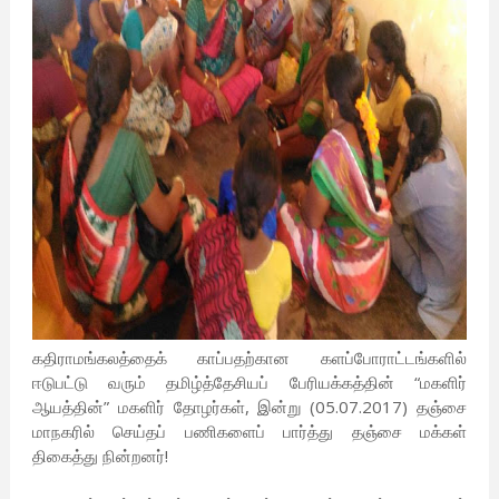
கதிராமங்கலத்தைக் காப்பதற்கான களப்போராட்டங்களில்
ஈடுபட்டு வரும் தமிழ்த்தேசியப் பேரியக்கத்தின் “மகளிர்
ஆயத்தின்” மகளிர் தோழர்கள், இன்று (05.07.2017) தஞ்சை
மாநகரில் செய்தப் பணிகளைப் பார்த்து தஞ்சை மக்கள்
திகைத்து நின்றனர்!