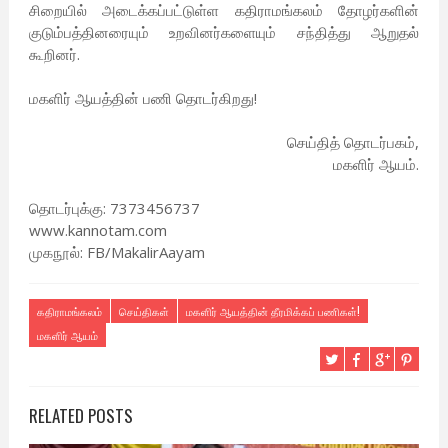
சிறையில் அடைக்கப்பட்டுள்ள கதிராமங்கலம் தோழர்களின்
குடும்பத்தினரையும் உறவினர்களையும் சந்தித்து ஆறுதல்
கூறினர்.
மகளிர் ஆயத்தின் பணி தொடர்கிறது!
செய்தித் தொடர்பகம்,
மகளிர் ஆயம்.
தொடர்புக்கு: 7373456737
www.kannotam.com
முகநூல்: FB/MakalirAayam
கதிராமங்கலம்
செய்திகள்
மகளிர் ஆயத்தின் தீரமிக்கப் பணிகள்!
மகளிர் ஆயம்
RELATED POSTS