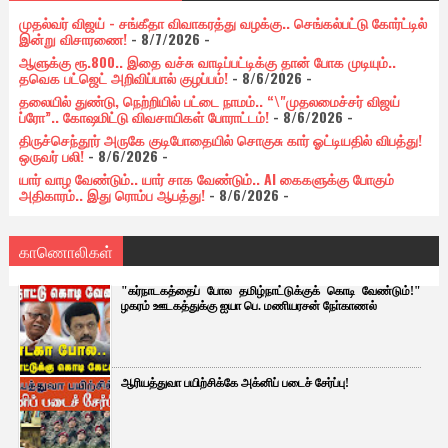
முதல்வர் விஜய் - சங்கீதா விவாகரத்து வழக்கு.. செங்கல்பட்டு கோர்ட்டில்
இன்று விசாரணை!
- 8/7/2026
-
ஆளுக்கு ரூ.800.. இதை வச்சு வாடிப்பட்டிக்கு தான் போக முடியும்..
தவெக பட்ஜெட் அறிவிப்பால் குழப்பம்!
- 8/6/2026
-
தலையில் துண்டு, நெற்றியில் பட்டை நாமம்.. “\"முதலமைச்சர் விஜய்
ப்ரோ”.. கோஷமிட்டு விவசாயிகள் போராட்டம்!
- 8/6/2026
-
திருச்செந்தூர் அருகே குடிபோதையில் சொகுசு கார் ஓட்டியதில் விபத்து!
ஒருவர் பலி!
- 8/6/2026
-
யார் வாழ வேண்டும்.. யார் சாக வேண்டும்.. AI கைகளுக்கு போகும்
அதிகாரம்.. இது ரொம்ப ஆபத்து!
- 8/6/2026
-
காணொலிகள்
"கர்நாடகத்தைப் போல தமிழ்நாட்டுக்குக் கொடி வேண்டும்!"
ழகரம் ஊடகத்துக்கு ஐயா பெ. மணியரசன் நோ்காணல்
ஆரியத்துவா பயிற்சிக்கே அக்னிப் படைச் சேர்ப்பு!