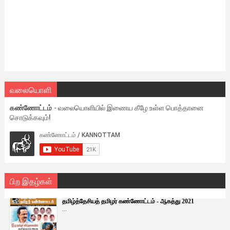
வலையொளி
கண்ணோட்டம்
- வலையொளியில் இணைய கீழே உள்ள பொத்தானை
சொடுக்கவும்!
பிற இதழ்கள்
தமிழ்த்தேசியத் தமிழர் கண்ணோட்டம் - ஆகத்து 2021
...