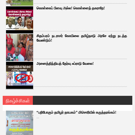
கொள்கைப் பிளவு அல்ல! கொள்ளைத் தகராறே!
சிதம்பரம் நடராசர் கோயிலை தமிழ்நாடு அரசே ஏற்று நடத்த
வேண்டும்!
அனைத்திந்தியத் தேர்வு ஃப்ராடு வேலை!
நிகழ்ச்சிகள்
“பறிபோகும் தமிழர் தாயகம்” மிசொரியில் கருத்தரங்கம்!
...