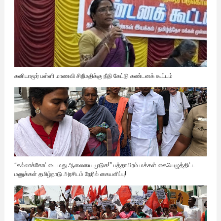
கனியாமூர் பள்ளி மாணவி சிறீமதிக்கு நீதி கேட்டு கண்டனக் கூட்டம்
“கல்லாக்கோட்டை மது ஆலையை மூடுக!” பத்தாயிரம் மக்கள் கையெழுத்திட்ட
மனுக்கள் தமிழ்நாடு அரசிடம் நேரில் கையளிப்பு!