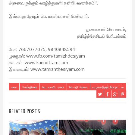
அனைவருக்கும் வாழ்த்துகள்! நன்றி! வணக்கம்!”.
இவ்வாறு தோழர் பெ. மணியரசன் பேசினார்.
தலைமைச் செயலகம்,
தமிழ்த்தேசியப் பேரியக்கம்
பேச: 7667077075, 9840848594
முகநூல்: www.fb.com/tamizhdesiyam
ஊடகம்: www.kannottam.com
இணையம்: www.tamizhthesiyam.com
உரை
செய்திகள்
பெ. மணியரசன்
மொழி உரிமை
வழக்கறிஞர் போராட்டம்
RELATED POSTS