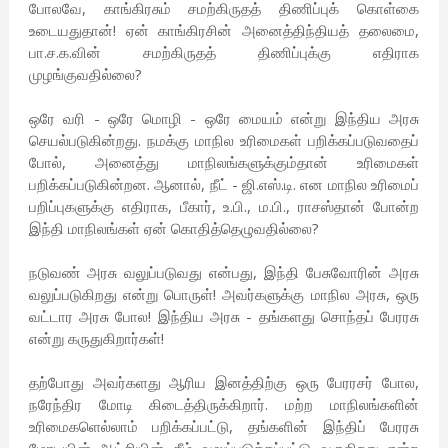
போலவே, காங்கிரசும் சமற்கிருதத் திணிப்புக் கொள்கை
உடையதுதான்! ஏன் காங்கிரசின் அனைத்திந்தியத் தலைமை,
பா.ச.க.வின் சமற்கிருதத் திணிப்புக்கு எதிராக
முழங்குவதில்லை?
ஒரே வரி - ஒரே மொழி - ஒரே மையம் என்று இந்திய அரசு
செயல்படுகின்றது. நமக்கு மாநில உரிமைகள் பறிக்கப்படுவதைப்
போல், அனைத்து மாநிலங்களுக்கும்தான் உரிமைகள்
பறிக்கப்படுகின்றன. ஆனால், நீட் - ஜி.எஸ்.டி. என மாநில உரிமைப்
பறிப்புகளுக்கு எதிராக, பீகார், உ.பி., ம.பி., ராசஸ்தான் போன்ற
இந்தி மாநிலங்கள் ஏன் கொதித்தெழுவதில்லை?
நடுவண் அரசு வலுப்படுவது என்பது, இந்தி பேசுவோரின் அரசு
வலுப்படுகிறது என்று பொருள்! அவர்களுக்கு மாநில அரசு, ஒரு
வட்டார அரசு போல! இந்திய அரசு - தங்களது சொந்தப் பேரரசு
என்று கருதுகிறார்கள்!
தற்போது அவர்களது ஆரிய இனத்திற்கு ஒரு பேரரசர் போல,
நரேந்திர மோடி கிடைத்திருக்கிறார். மற்ற மாநிலங்களின்
உரிமைகளெல்லாம் பறிக்கப்பட்டு, தங்களின் இந்திப் பேரரசு