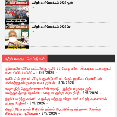
தமிழர் கண்ணோட்டம் 2020 சூன்
...
தமிழர் கண்ணோட்டம் 2020 மே
...
தற்போதைய செய்திகள்
குப்பையில் வீசிய லாட்டரிக்கு ரூ.10.90 கோடி பரிசு.. இப்படியா நடக்கனும்!
கடைசியில் ட்விஸ்ட்..
- 8/6/2026
-
ஷகிப் அல் ஹசன் வீட்டில் குண்டு வீச்சு.. ஷேக் ஹசீனா பிரஸ்மீட்டில்
பங்கேற்றதால் சூறையாடிய கும்பல்
- 8/6/2026
-
சமூக நீதி தெலுங்கானா உச்சிமாநாடு.. இந்தியா முழுவதும்
சமத்துவத்தை நோக்கிய உரையாடலுக்கு அழைப்பு!
- 8/5/2026
-
நிரம்பி வழிந்த கபினி.. வழிக்கு வந்தது கர்நாடகா! மேட்டூர் அணையில்
நடந்த மேஜிக்!
- 8/5/2026
-
விஜய் அரசு தரும் 8 கிராம் தங்கம் ஆண்டுக்கு எத்தனை பேருக்கு
கிடைக்கும்.. டிகோடிங்
- 8/5/2026
-