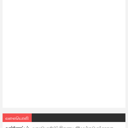
வலையொளி
கண்ணோட்டம்
- வலையொளியில் இணைய கீழே உள்ள பொத்தானை