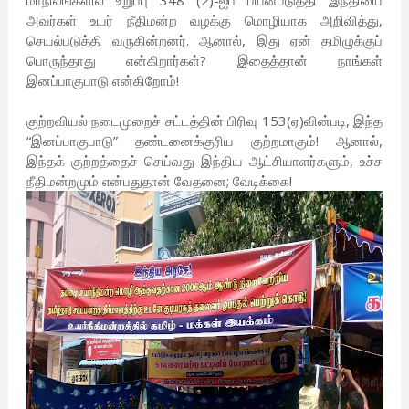
மாநிலங்களில் உறுப்பு 348 (2)-ஐப் பயன்படுத்தி இந்தியை
அவர்கள் உயர் நீதிமன்ற வழக்கு மொழியாக அறிவித்து,
செயல்படுத்தி வருகின்றனர். ஆனால், இது ஏன் தமிழுக்குப்
பொருந்தாது என்கிறார்கள்? இதைத்தான் நாங்கள்
இனப்பாகுபாடு என்கிறோம்!
குற்றவியல் நடைமுறைச் சட்டத்தின் பிரிவு 153(ஏ)வின்படி, இந்த
“இனப்பாகுபாடு” தண்டனைக்குரிய குற்றமாகும்! ஆனால்,
இந்தக் குற்றத்தைச் செய்வது இந்திய ஆட்சியாளர்களும், உச்ச
நீதிமன்றமும் என்பதுதான் வேதனை; வேடிக்கை!