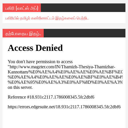
பகிரி (வாட்ஸ் அப்)
பகிரியில் தமிழர் கண்ணோட்டம் இதழ்களைப் பெற்றிட
தற்போதைய இதழ்..