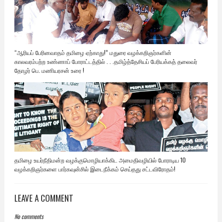
“ஆரியப் பேரினவாதம் தமிழை ஏற்காது!” மதுரை வழக்கறிஞர்களின்
காலவரம்பற்ற உண்ணாப் போராட்டத்தில் . . .தமிழ்த்தேசியப் பேரியக்கத் தலைவர்
தோழர் பெ. மணியரசன் உரை !
தமிழை உயர்நீதிமன்ற வழக்குமொழியாக்கிட அமைதிவழியில் போராடிய 10
வழக்கறிஞர்களை பார்கவுன்சில் இடைநீக்கம் செய்தது சட்டவிரோதம்!
LEAVE A COMMENT
No comments