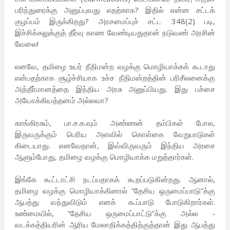
பரிந்துரைக்கு அனுப்புவது எதற்காக? இதில் என்ன சட்டக்
குழப்பம் இருக்கிறது? அரசமைப்புச் சட்ட 348(2) படி,
இச்சிக்கலுக்குத் தீர்வு காண வேண்டியதுதான் நடுவண் அரசின்
வேலை!
எனவே, தமிழை உயர் நீதிமன்ற வழக்கு மொழியாக்கக் கூடாது
என்பதற்காக சூழ்ச்சியாக உச்ச நீதிமன்றத்தின் பரிசீலனைக்கு
அத்தீர்மானத்தை இந்திய அரசு அனுப்பியது. இது பச்சை
அயோக்கியத்தனம் அல்லவா?
காங்கிரசும், பா.ச.க.வும் அண்ணன் தம்பிகள் போல,
இருவருக்கும் பெரிய அளவில் கொள்கை வேறுபாடுகள்
கிடையாது. எனவேதான், இவ்விருவரும் இந்திய அரசை
ஆளும்போது, தமிழை வழக்கு மொழியாக்க மறுத்தார்கள்.
இங்கே கூட்டாட்சி நடப்பதாகக் கூறப்படுகின்றது. ஆனால்,
தமிழை வழக்கு மொழியாக்கினால் “தேசிய ஒருமைப்பாடு”க்கு
ஆபத்து வந்துவிடும் எனக் கூப்பாடு போடுகிறார்கள்.
உண்மையில், “தேசிய ஒருமைப்பாட்டு”க்கு அல்ல -
வடக்கத்தியரின் ஆரிய மேலாதிக்கத்திற்குத்தான் இது ஆபத்து