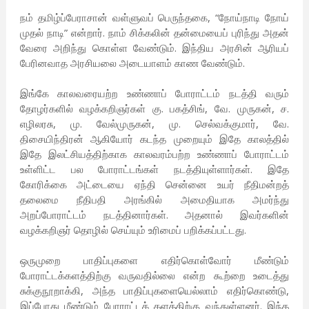
நம் தமிழ்ப்பேராசான் வள்ளுவப் பெருந்தகை, “நோய்நாடி நோய்
முதல் நாடி” என்றார். நாம் சிக்கலின் தன்மையைப் புரிந்து அதன்
வேரை அறிந்து கொள்ள வேண்டும். இந்திய அரசின் ஆரியப்
பேரினவாத அரசியலை அடையாளம் காண வேண்டும்.
இங்கே காலவரையற்ற உண்ணாப் போராட்டம் நடத்தி வரும்
தோழர்களில் வழக்கறிஞர்கள் கு. பகத்சிங், வே. முருகன், ச.
எழிலரசு, மு. வேல்முருகன், மு. செல்வக்குமார், வே.
திசையிந்திரன் ஆகியோர் கடந்த முறையும் இதே காலத்தில்
இதே இலட்சியத்திற்காக காலவரம்பற்ற உண்ணாப் போராட்டம்
உள்ளிட்ட பல போராட்டங்கள் நடத்தியுள்ளார்கள். இதே
கோரிக்கை அட்டையை ஏந்தி சென்னை உயர் நீதிமன்றத்
தலைமை நீதிபதி அரங்கில் அமைதியாக அமர்ந்து
அறப்போராட்டம் நடத்தினார்கள். அதனால் இவர்களின்
வழக்கறிஞர் தொழில் செய்யும் உரிமைப் பறிக்கப்பட்டது.
ஒருமுறை பாதிப்புகளை எதிர்கொள்வோர் மீண்டும்
போராட்டக்களத்திற்கு வருவதில்லை என்ற கூற்றை உடைத்து
சுக்குநூறாக்கி, அந்த பாதிப்புகளையெல்லாம் எதிர்கொண்டு,
இப்போது மீண்டும் போராட்டக் களத்திற்கு வந்துள்ளனர். இந்த