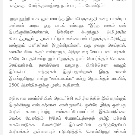
ஈகத்தை - போர்க்குணத்தை நாம் பாராட்ட வேண்டும்!
புறநானூற்றில் கடலுள் மாய்ந்த இளம்பெருவழுதி என்ற பாண்டிய
மன்னன் பாடிய ஒரு பாடல் உள்ளது. “இந்த உலகம் ஏன்
இயங்குகிறதென்றால், இந்திரன் அருந்தும் அமிழ்தமே
கிடைத்தாலும் _ தான் மட்டும் உண்ணாமல் பிறருக்கும் அளித்து
உண்ணும் மனிதர்கள் இருக்கிறார்கள். ஒரு தவறு செய்தால்,
உலகமே கிடைக்கும் என்றாலும், அத்தவறை செய்ய மாட்டார்கள்.
உயிரே போகுமென்றாலும் பிறருக்கு நலம் பெயர்க்கும் செயலை
செய்வார்கள். தனக்கென வாழாது, பிறர்க்கென வாழும்
இப்படிப்பட்ட மாந்தர்கள் இருப்பதால்தான் இந்த உலகம்
இயங்குகிறது” என்று “உண்டாலம்ம” என்று தொடங்கும் பாடலில்,
2500 ஆண்டுகளுக்கு முன்பு கூறினார்.
அந்த ஈக உணர்ச்சியின் தொடர்ச்சி தமிழினத்தில் இன்றைக்கும்
இருக்கிறது என்பதற்கான சான்றுகளில் ஒன்றே இந்த ஒன்பது
பேரின் காலவரம்பற்ற உண்ணாப்போராட்டம்! இக்கோரிக்கை
வெல்ல வேண்டும்! இந்தப் போராட்டத்தைத் தமிழ் மக்கள்
கையெலடுக்க வேண்டும்! இப்பணியில் தமிழ்த்தேசியப்
பேரியக்கம் தன்னையும் ஈடுபடுத்திக் கொள்கிறது! உங்கள்