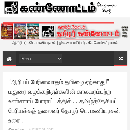
கண்ணோட்டம் - இணைய இதழ்
ஆசிரியர் :
பெ. மணியரசன்
| இணையாசிரியர் :
கி. வெங்கட்ராமன்
“ஆரியப் பேரினவாதம் தமிழை ஏற்காது!”
மதுரை வழக்கறிஞர்களின் காலவரம்பற்ற
உண்ணாப் போராட்டத்தில் . . .தமிழ்த்தேசியப்
பேரியக்கத் தலைவர் தோழர் பெ. மணியரசன்
உரை !
இராகுல் பாபு
AUGUST 01, 2017