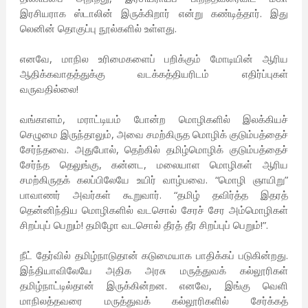
இரசியராக ஸ்டாலின் இருக்கிறார் என்று கண்டித்தார். இது
லெனின் தொகுப்பு நூல்களில் உள்ளது.
எனவே, மாநில உரிமைகளைப் பறிக்கும் மோடியின் ஆரிய
ஆதிக்கவாதத்துக்கு வடக்கத்தியரிடம் எதிர்ப்புகள்
வருவதில்லை!
வங்காளம், மராட்டியம் போன்ற மொழிகளில் இலக்கியச்
செழுமை இருந்தாலும், அவை சமற்கிருத மொழிக் குடும்பத்தைச்
சேர்ந்தவை. அதுபோல், தெற்கில் தமிழ்மொழிக் குடும்பத்தைச்
சேர்ந்த தெலுங்கு, கன்னட, மலையாள மொழிகள் ஆரிய
சமற்கிருதக் கலப்பிலேயே உயிர் வாழ்பவை. “மொழி ஞாயிறு”
பாவாணர் அவர்கள் கூறுவார். “தமிழ் தவிர்த்த இதரத்
தென்னிந்திய மொழிகளில் வடசொல் சேரச் சேர அம்மொழிகள்
சிறப்புப் பெறும்! தமிழோ வடசொல் தீரத் தீர சிறப்புப் பெறும்!”.
நீட் தேர்வில் தமிழ்நாடுதான் கடுமையாக பாதிக்கப் படுகின்றது.
இந்தியாவிலேயே அதிக அரசு மருத்துவக் கல்லூரிகள்
தமிழ்நாட்டில்தான் இருக்கின்றன. எனவே, இங்கு வெளி
மாநிலத்தவரை மருத்துவக் கல்லூரிகளில் சேர்க்கத்