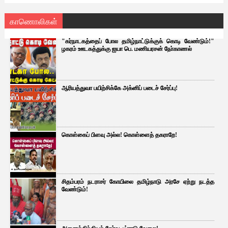
காணொலிகள்
"கர்நாடகத்தைப் போல தமிழ்நாட்டுக்குக் கொடி வேண்டும்!"
ழகரம் ஊடகத்துக்கு ஐயா பெ. மணியரசன் நோ்காணல்
ஆரியத்துவா பயிற்சிக்கே அக்னிப் படைச் சேர்ப்பு!
கொள்கைப் பிளவு அல்ல! கொள்ளைத் தகராறே!
சிதம்பரம் நடராசர் கோயிலை தமிழ்நாடு அரசே ஏற்று நடத்த
வேண்டும்!