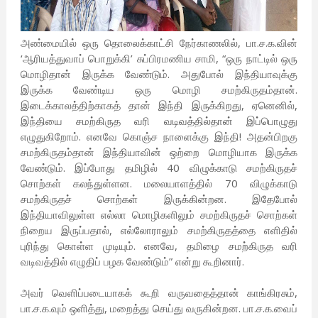
அண்மையில் ஒரு தொலைக்காட்சி நேர்காணலில், பா.ச.க.வின்
‘ஆரியத்துவாப் பொறுக்கி’ சுப்பிரமணிய சாமி, “ஒரு நாட்டில் ஒரு
மொழிதான் இருக்க வேண்டும். அதுபோல் இந்தியாவுக்கு
இருக்க வேண்டிய ஒரு மொழி சமற்கிருதம்தான்.
இடைக்காலத்திற்காகத் தான் இந்தி இருக்கிறது, ஏனெனில்,
இந்தியை சமற்கிருத வரி வடிவத்தில்தான் இப்பொழுது
எழுதுகிறோம். எனவே கொஞ்ச நாளைக்கு இந்தி! அதன்பிறகு
சமற்கிருதம்தான் இந்தியாவின் ஒற்றை மொழியாக இருக்க
வேண்டும். இப்போது தமிழில் 40 விழுக்காடு சமற்கிருதச்
சொற்கள் கலந்துள்ளன. மலையாளத்தில் 70 விழுக்காடு
சமற்கிருதச் சொற்கள் இருக்கின்றன. இதேபோல்
இந்தியாவிலுள்ள எல்லா மொழிகளிலும் சமற்கிருதச் சொற்கள்
நிறைய இருப்பதால், எல்லோராலும் சமற்கிருதத்தை எளிதில்
புரிந்து கொள்ள முடியும். எனவே, தமிழை சமற்கிருத வரி
வடிவத்தில் எழுதிப் பழக வேண்டும்” என்று கூறினார்.
அவர் வெளிப்படையாகக் கூறி வருவதைத்தான் காங்கிரசும்,
பா.ச.க.வும் ஒளித்து, மறைத்து செய்து வருகின்றன. பா.ச.க.வைப்