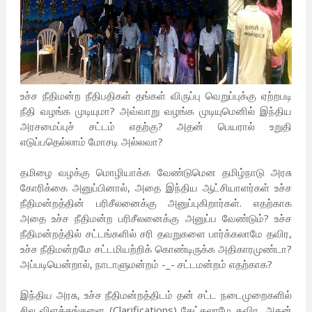
உச்ச நீதிமன்ற நீதிபதிகள் தங்கள் விருப்பு வெறுப்புக்கு ஏற்றபடி
நீதி வழங்க முடியுமா? அவ்வாறு வழங்க முடியுமெனில் இந்திய
அரசமைப்புச் சட்டம் எதற்கு? அதன் பெயரால் உறுதி
எடுப்பதெல்லாம் மோசடி அல்லவா?
தமிழை வழக்கு மொழியாக்க வேண்டுமென தமிழ்நாடு அரசு
கோரிக்கை அனுப்பினால், அதை இந்திய ஆட்சியாளர்கள் உச்ச
நீதிமன்றத்தின் பரிசீலனைக்கு அனுப்புகிறார்கள். எதற்காக
அதை உச்ச நீதிமன்ற பரிசீலனைக்கு அனுப்ப வேண்டும்? உச்ச
நீதிமன்றத்தில் சட்டங்களில் சரி தவறுகளை பார்க்கலாமே தவிர,
உச்ச நீதிமன்றமே சட்டமியற்றிக் கொண்டிருக்க அதிகாரமுண்டா?
அப்படியென்றால், நாடாளுமன்றம் -_- சட்டமன்றம் எதற்காக?
இந்திய அரசு, உச்ச நீதிமன்றத்திடம் தன் சட்ட நடைமுறைகளில்
சில விளக்கங்களை (Clarifications) கேட்கலாமே தவிர, அதன்