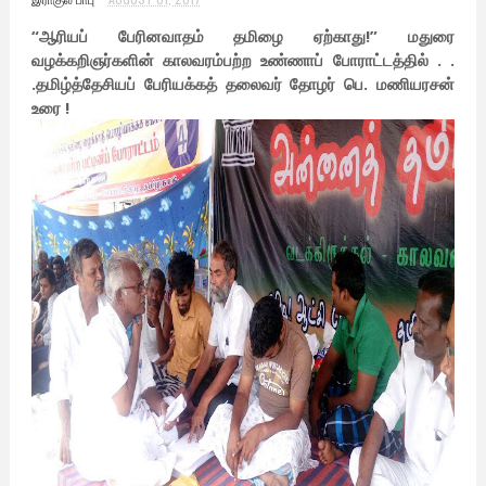
“ஆரியப் பேரினவாதம் தமிழை ஏற்காது!” மதுரை
வழக்கறிஞர்களின் காலவரம்பற்ற உண்ணாப் போராட்டத்தில் . .
.தமிழ்த்தேசியப் பேரியக்கத் தலைவர் தோழர் பெ. மணியரசன்
உரை !