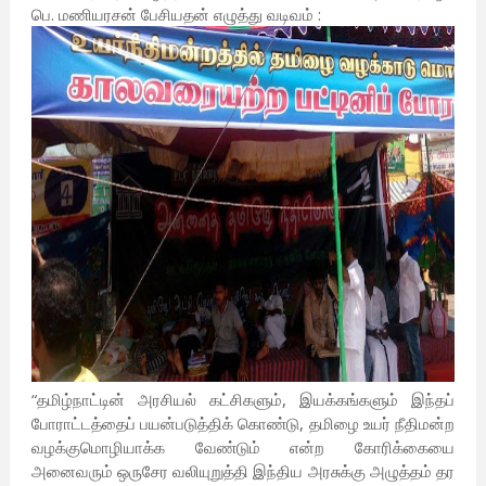
பெ. மணியரசன் பேசியதன் எழுத்து வடிவம் :
“தமிழ்நாட்டின் அரசியல் கட்சிகளும், இயக்கங்களும் இந்தப்
போராட்டத்தைப் பயன்படுத்திக் கொண்டு, தமிழை உயர் நீதிமன்ற
வழக்குமொழியாக்க வேண்டும் என்ற கோரிக்கையை
அனைவரும் ஒருசேர வலியுறுத்தி இந்திய அரசுக்கு அழுத்தம் தர