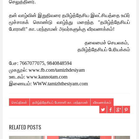
செலுத்தினர்.
தன் வாழ்வின் இறுதிவரை தமிழ்த்தேசிய இலட்சியத்தை உயிர்
மூச்சாகக் கொண்டு வாழ்ந்து மறைந்த "தமிழ்த்தேசியப்
போராளி" கா. பரந்தாமன் அவர்களுக்கு வீரவணக்கம்!
தலைமைச் செயலகம்,
தமிழ்த்தேசியப் பேரியக்கம்
பேச: 7667077075, 9840848594
முகநூல்: www.fb.com/tamizhdesiyam
ஊடகம்: www.kannotam.com
இணையம்: WWW.tamizhthesiyam.com
செய்திகள்
தமிழ்த்தேசியப் போராளி கா. பரந்தாமன்
வீரவணக்கம்
RELATED POSTS