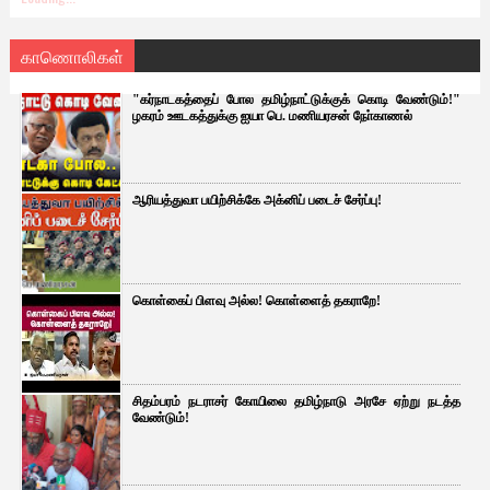
காணொலிகள்
"கர்நாடகத்தைப் போல தமிழ்நாட்டுக்குக் கொடி வேண்டும்!"
ழகரம் ஊடகத்துக்கு ஐயா பெ. மணியரசன் நோ்காணல்
ஆரியத்துவா பயிற்சிக்கே அக்னிப் படைச் சேர்ப்பு!
கொள்கைப் பிளவு அல்ல! கொள்ளைத் தகராறே!
சிதம்பரம் நடராசர் கோயிலை தமிழ்நாடு அரசே ஏற்று நடத்த
வேண்டும்!