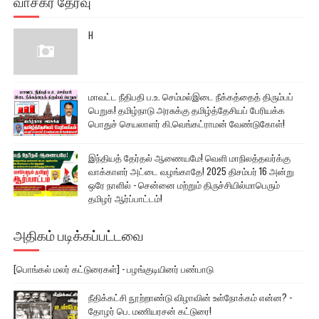
வாசகர் தேர்வு
H
மாவட்ட நீதிபதி ப.உ. செம்மல்இடை நீக்கத்தைத் திரும்பப்
பெறுக! தமிழ்நாடு அரசுக்கு தமிழ்த்தேசியப் பேரியக்க
பொதுச் செயலாளர் கி.வெங்கட்ராமன் வேண்டுகோள்!
இந்தியத் தேர்தல் ஆணையமே! வெளி மாநிலத்தவர்க்கு
வாக்காளர் அட்டை வழங்காதே! 2025 திசம்பர் 16 அன்று
ஒரே நாளில் - சென்னை மற்றும் திருச்சியில்மாபெரும்
தமிழர் ஆர்ப்பாட்டம்!
அதிகம் படிக்கப்பட்டவை
[பொங்கல் மலர் கட்டுரைகள்] - பழங்குடியினர் பண்பாடு
நீதிக்கட்சி நூற்றாண்டு விழாவின் உள்நோக்கம் என்ன? -
தோழர் பெ. மணியரசன் கட்டுரை!