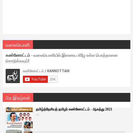
வலையொளி
கண்ணோட்டம்
- வலையொளியில் இணைய கீழே உள்ள பொத்தானை
சொடுக்கவும்!
பிற இதழ்கள்
தமிழ்த்தேசியத் தமிழர் கண்ணோட்டம் - ஆகத்து 2021
...