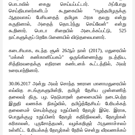
பொடாவில் கைது செய்யப்பட்டார். அப்போது
செய்தியாளர்களிடம் கூறுகையில் "ஈழத்தமிழருக்கு
ஆதரவாகப் பேசியதைத் தமிழக அரசு தவறு என்று
க‍ருதினால், அதைத் தொடர்ந்து செய்வேன்" என்று
கூறினார். பொடா சிறையில் அடைக்கப்பட்டு, 525
நாட்களுக்குப் பிறகே பிணையில் விடுதலையானார்.
கடைசியாக, கடந்த சூன் 26ஆம் நாள் (2017), மதுரையில்
"மக்கள் கண்கானிப்பகம்" ஒருங்கிணைத்து நடத்திய,
சித்திரவதைக்கு எதிரான கண்டனக் கூட்டத்தில், அவர்
உரையாற்றினார்.
30.06.2017 அன்று அவர் சொந்த ஊரான மானாமதுரையில்
எவ்வித சடங்குகளுமின்றி, தமிழர் தேசிய முன்னணித்
தலைவர் திரு. பழ. நெடுமாறன் தலைமையில் நடைபெற்ற
இறுதி வணக்க நிகழ்வில், தமிழ்த்தேசியப் பேரியக்கத்
தலைமைச் செயர்க்குழு உறுப்பினர் தோழர் இரெ. இராசு,
பொதுக்குழு உறுப்பினர் தோழர் கதிர்நிலவன், தோழர்கள்
கரிகாலன், புருசோத்தமன், வழக்கறிஞர் அருணாச்சலம்
உள்ளிட்ட பேரியக்கத் தோழர்க‍ள் நேரில் சென்று வீரவணக்கம்