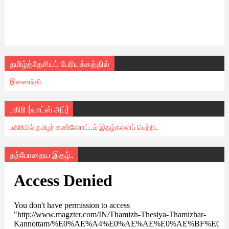
தமிழ்த்தேசியப் பேரியக்கத்தில்
இணைந்திட
பகிரி (வாட்ஸ் அப்)
பகிரியில் தமிழர் கண்ணோட்டம் இதழ்களைப் பெற்றிட
தற்போதைய இதழ்..