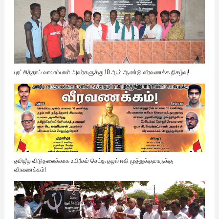
புரட்சித்தாய் வாலாம்பாள் அவர்களுக்கு 10 ஆம் ஆண்டு வீரவணக்க நிகழ்வு!
தமிழீழ விடுதலைக்காக உயிரீகம் செய்த தழல் ஈகி முத்துக்குமாருக்கு
வீரவணக்கம்!