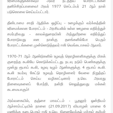
உரிமைகளுக்காகவும் அவர் நடத்திய போராட்டங்கள்
தனிச்சிறப்பானவை! அவர் 1977 செப்டம்பர் 21 ஆம் நாள்
படுகொலை செய்யப்பட்டார்.
தீண்டாமை சாதி ஆதிக்க ஒழிப்பு - உழைக்கும் வர்க்கத்தின்
உரிமைக்கான போராட்டம் - அரசியலில் உள்ள ஊழலை எதிர்த்துச்
சமர்புரிவது - காவல்துறையின் அத்துமீறலை எதிர்த்துப்
போராடுவது என நான்கு தளங்களில்போ பெரும்
போராட்டங்களை முன்னெடுத்தவர் ஈகி வெங்கடாசலம் ஆவார்.
1970-71 ஆம் ஆண்டுகளில் உழவுத் தொழிலாளிகளுக்கு மிகக்
குறைந்த கூலியே கொடுக்கப்பட்டது. நடவு நடும் பெண்களுக்கு
மூன்று ரூபாய் கூலி, உழவு உழும் ஆண்களுக்கு 4 ரூபாய் கூலி.
கூலி உயர்வு கேட்டு உழவுத் தொழிலாளர் வேலை நிறுத்தப்
போராட்டம் செய்ய வழிகாட்டினார் ந.வெ. அவரது
நினைவுகளைப் போற்றி, நன்றி செலுத்துவது மக்கள்
கடமையாகும்!
அவ்வகையில், தஞ்சை மாவட்டம் - பூதலூர் ஒன்றியம்
ஆச்சாம்பட்டியில் நாளை (21.09.2017) வியாழன் மாலை 6
மணிக்கு நடைபெறும் ஈகி ந.வெ. நினைவேந்தல் மற்றும் தமிழர்