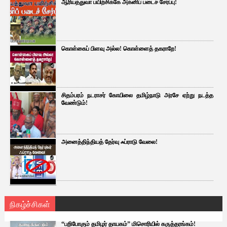
ஆரியத்துவா பயிற்சிக்கே அக்னிப் படைச் சேர்ப்பு!
கொள்கைப் பிளவு அல்ல! கொள்ளைத் தகராறே!
சிதம்பரம் நடராசர் கோயிலை தமிழ்நாடு அரசே ஏற்று நடத்த
வேண்டும்!
அனைத்திந்தியத் தேர்வு ஃப்ராடு வேலை!
நிகழ்ச்சிகள்
“பறிபோகும் தமிழர் தாயகம்” மிசொரியில் கருத்தரங்கம்!