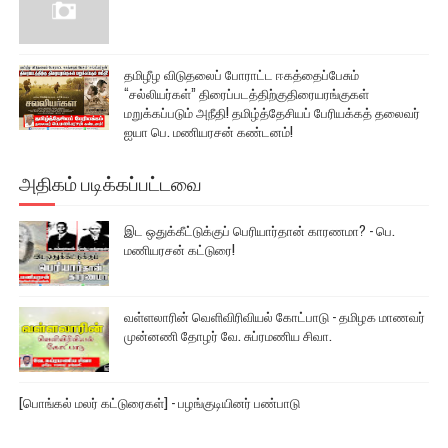
தமிழீழ விடுதலைப் போராட்ட ஈகத்தைப்பேசும்
“சல்லியர்கள்” திரைப்படத்திற்குதிரையரங்குகள்
மறுக்கப்படும் அநீதி! தமிழ்த்தேசியப் பேரியக்கத் தலைவர்
ஐயா பெ. மணியரசன் கண்டனம்!
அதிகம் படிக்கப்பட்டவை
இட ஒதுக்கீட்டுக்குப் பெரியார்தான் காரணமா? - பெ.
மணியரசன் கட்டுரை!
வள்ளலாரின் வெளிவிரிவியல் கோட்பாடு - தமிழக மாணவர்
முன்னணி தோழர் வே. சுப்ரமணிய சிவா.
[பொங்கல் மலர் கட்டுரைகள்] - பழங்குடியினர் பண்பாடு