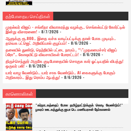
தற்போதைய செய்திகள்
முதல்வர் விஜய் - சங்கீதா விவாகரத்து வழக்கு.. செங்கல்பட்டு கோர்ட்டில்
இன்று விசாரணை!
- 8/7/2026
-
ஆளுக்கு ரூ.800.. இதை வச்சு வாடிப்பட்டிக்கு தான் போக முடியும்..
தவெக பட்ஜெட் அறிவிப்பால் குழப்பம்!
- 8/6/2026
-
தலையில் துண்டு, நெற்றியில் பட்டை நாமம்.. “\"முதலமைச்சர் விஜய்
ப்ரோ”.. கோஷமிட்டு விவசாயிகள் போராட்டம்!
- 8/6/2026
-
திருச்செந்தூர் அருகே குடிபோதையில் சொகுசு கார் ஓட்டியதில் விபத்து!
ஒருவர் பலி!
- 8/6/2026
-
யார் வாழ வேண்டும்.. யார் சாக வேண்டும்.. AI கைகளுக்கு போகும்
அதிகாரம்.. இது ரொம்ப ஆபத்து!
- 8/6/2026
-
காணொலிகள்
"கர்நாடகத்தைப் போல தமிழ்நாட்டுக்குக் கொடி வேண்டும்!"
ழகரம் ஊடகத்துக்கு ஐயா பெ. மணியரசன் நோ்காணல்