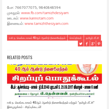
பேச: 7667077075, 9840848594
முகநூல்:
www.fb.com/tamizhdesiyam
ஊடகம்:
www.kannotam.com
இணையம்:
www.tamizhthesiyam.com
ஈகி ந. வெங்கடாசலம் 40ஆம் ஆண்டு நினைவேந்தல்
செய்திகள்
தமிழர் மீட்சி
RELATED POSTS
ஈகி ந. வெங்கடாசலம் 40ஆம் ஆண்டு நினைவேந்தல் மற்றும் “தமிழர் மீட்சி”
இனமுழக்கம் - சிறப்புக்கூடல்!