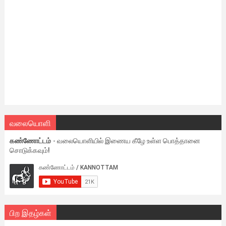
வலையொளி
கண்ணோட்டம்
- வலையொளியில் இணைய கீழே உள்ள பொத்தானை
சொடுக்கவும்!
பிற இதழ்கள்