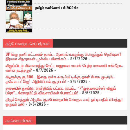
தமிழர் கண்ணோட்டம் 2020 மே
...
தற்போதைய செய்திகள்
UPIக்கு தனி கட்டணம் தான்.. ஆனால் யாருக்கு பொருந்தும் தெரியுமா?
நிர்மலா சீதாராமன் முக்கிய விளக்கம்
- 8/7/2026
-
விஜய்யிடம் விவாகரத்து கேட்ட மனுவை வாபஸ் பெற்ற மனைவி சங்கீதா..
என்ன நடந்தது?
- 8/7/2026
-
ஆளுக்கு ரூ.800.. இதை வச்சு வாடிப்பட்டிக்கு தான் போக முடியும்..
தவெக பட்ஜெட் அறிவிப்பால் குழப்பம்!
- 8/6/2026
-
தலையில் துண்டு, நெற்றியில் பட்டை நாமம்.. “\"முதலமைச்சர் விஜய்
ப்ரோ”.. கோஷமிட்டு விவசாயிகள் போராட்டம்!
- 8/6/2026
-
திருச்செந்தூர் அருகே குடிபோதையில் சொகுசு கார் ஓட்டியதில் விபத்து!
ஒருவர் பலி!
- 8/6/2026
-
காணொலிகள்