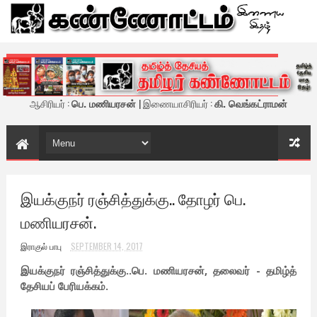
கண்ணோட்டம் - இணைய இதழ்
ஆசிரியர் :
பெ. மணியரசன்
| இணையாசிரியர் :
கி. வெங்கட்ராமன்
இயக்குநர் ரஞ்சித்துக்கு.. தோழர் பெ.
மணியரசன்.
இராகுல் பாபு
SEPTEMBER 14, 2017
இயக்குநர் ரஞ்சித்துக்கு..பெ. மணியரசன், தலைவர் - தமிழ்த்
தேசியப் பேரியக்கம்.