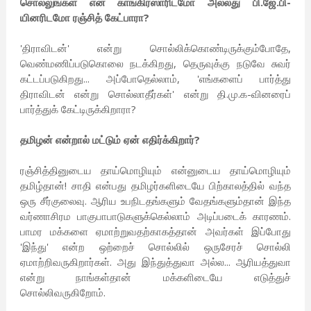
சொல்லுங்கள் என காங்கிரஸாரிடமோ அல்லது பி.ஜே.பி-
யினரிடமோ ரஞ்சித் கேட்பாரா?
'திராவிடன்' என்று சொல்லிக்கொண்டிருக்கும்போதே,
வெண்மணிப்படுகொலை நடக்கிறது, தெருவுக்கு நடுவே சுவர்
கட்டப்படுகிறது... அப்போதெல்லாம், 'எங்களைப் பார்த்து
திராவிடன் என்று சொல்லாதீர்கள்' என்று தி.மு.க-வினரைப்
பார்த்துக் கேட்டிருக்கிறாரா?
தமிழன் என்றால் மட்டும் ஏன் எதிர்க்கிறார்?
ரஞ்சித்தினுடைய தாய்மொழியும் என்னுடைய தாய்மொழியும்
தமிழ்தான்! சாதி என்பது தமிழர்களிடையே பிற்காலத்தில் வந்த
ஒரு சீர்குலைவு. ஆரிய உபநிடதங்களும் வேதங்களும்தான் இந்த
வர்ணாசிரம பாகுபாபாடுகளுக்கெல்லாம் அடிப்படைக் காரணம்.
பாமர மக்களை ஏமாற்றுவதற்காகத்தான் அவர்கள் இப்போது
'இந்து' என்ற ஒற்றைச் சொல்லில் ஒருசேரச் சொல்லி
ஏமாற்றிவருகிறார்கள். அது இந்துத்துவா அல்ல... ஆரியத்துவா
என்று நாங்கள்தான் மக்களிடையே எடுத்துச்
சொல்லிவருகிறோம்.