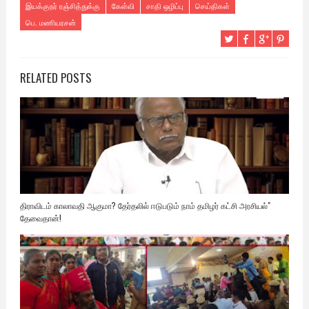
இயக்குநர் ரஞ்சித்துக்கு
கேள்வி
சாதி ஒழிப்பு
செய்திகள்
பெ. மணியரசன்
RELATED POSTS
திராவிடம் காலாவதி ஆகுமா? தேர்தலில் ஈடுபடும் நாம் தமிழர் கட்சி அரசியல்"
தேவைதான்!