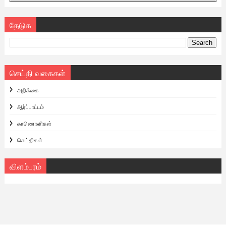
தேடுக
செய்தி வகைகள்
அறிக்கை
ஆர்ப்பாட்டம்
காணொளிகள்
செய்திகள்
விளம்பரம்