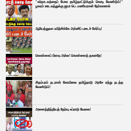
"கர்நாடகத்தைப் போல தமிழ்நாட்டுக்குக் கொடி வேண்டும்!"
ழகரம் ஊடகத்துக்கு ஐயா பெ. மணியரசன் நோ்காணல்
ஆரியத்துவா பயிற்சிக்கே அக்னிப் படைச் சேர்ப்பு!
கொள்கைப் பிளவு அல்ல! கொள்ளைத் தகராறே!
சிதம்பரம் நடராசர் கோயிலை தமிழ்நாடு அரசே ஏற்று நடத்த
வேண்டும்!
அனைத்திந்தியத் தேர்வு ஃப்ராடு வேலை!