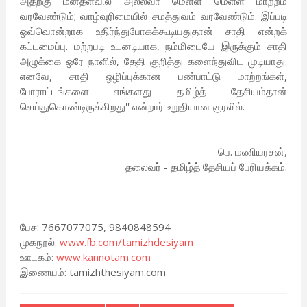
அதற்கு மனதளவில் அல்லவா மெள்ள மெள்ள மாற்றம்
வரவேண்டும்; வாழ்வுரிமையில் சமத்துவம் வரவேண்டும். இப்படி
ஒவ்வொன்றாக உதிர்ந்துபோகக்கூடியதுதான் சாதி என்றக்
கட்டமைப்பு. மற்றபடி உடனடியாக, நம்மிடையே இருக்கும் சாதி
அழுக்கை ஒரே நாளில், தேதி குறித்து களைந்துவிட முடியாது.
எனவே, சாதி ஒழிப்புக்கான பண்பாட்டு மாற்றங்கள்,
போராட்டங்களை எங்களது தமிழ்த் தேசியம்தான்
செய்துகொண்டிருக்கிறது'' என்றார் உறுதியான குரலில்.
பெ. மணியரசன்,
தலைவர் - தமிழ்த் தேசியப் பேரியக்கம்.
பேச: 7667077075, 9840848594
முகநூல்:
www.fb.com/tamizhdesiyam
ஊடகம்:
www.kannotam.com
இணையம்: tamizhthesiyam.com