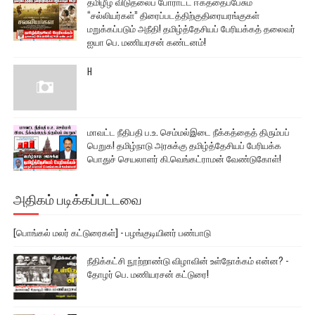
தமிழீழ விடுதலைப் போராட்ட ஈகத்தைப்பேசும்
“சல்லியர்கள்” திரைப்படத்திற்குதிரையரங்குகள்
மறுக்கப்படும் அநீதி! தமிழ்த்தேசியப் பேரியக்கத் தலைவர்
ஐயா பெ. மணியரசன் கண்டனம்!
H
மாவட்ட நீதிபதி ப.உ. செம்மல்இடை நீக்கத்தைத் திரும்பப்
பெறுக! தமிழ்நாடு அரசுக்கு தமிழ்த்தேசியப் பேரியக்க
பொதுச் செயலாளர் கி.வெங்கட்ராமன் வேண்டுகோள்!
அதிகம் படிக்கப்பட்டவை
[பொங்கல் மலர் கட்டுரைகள்] - பழங்குடியினர் பண்பாடு
நீதிக்கட்சி நூற்றாண்டு விழாவின் உள்நோக்கம் என்ன? -
தோழர் பெ. மணியரசன் கட்டுரை!