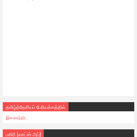
தமிழ்த்தேசியப் பேரியக்கத்தில்
இணைந்திட
பகிரி (வாட்ஸ் அப்)