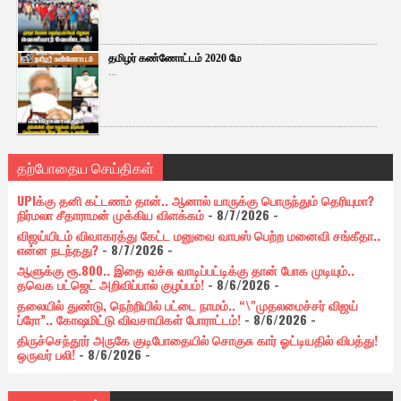
தமிழர் கண்ணோட்டம் 2020 மே
...
தற்போதைய செய்திகள்
UPIக்கு தனி கட்டணம் தான்.. ஆனால் யாருக்கு பொருந்தும் தெரியுமா?
நிர்மலா சீதாராமன் முக்கிய விளக்கம்
- 8/7/2026
-
விஜய்யிடம் விவாகரத்து கேட்ட மனுவை வாபஸ் பெற்ற மனைவி சங்கீதா..
என்ன நடந்தது?
- 8/7/2026
-
ஆளுக்கு ரூ.800.. இதை வச்சு வாடிப்பட்டிக்கு தான் போக முடியும்..
தவெக பட்ஜெட் அறிவிப்பால் குழப்பம்!
- 8/6/2026
-
தலையில் துண்டு, நெற்றியில் பட்டை நாமம்.. “\"முதலமைச்சர் விஜய்
ப்ரோ”.. கோஷமிட்டு விவசாயிகள் போராட்டம்!
- 8/6/2026
-
திருச்செந்தூர் அருகே குடிபோதையில் சொகுசு கார் ஓட்டியதில் விபத்து!
ஒருவர் பலி!
- 8/6/2026
-