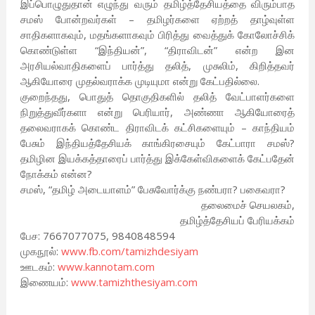
இப்பொழுதுதான் எழுந்து வரும் தமிழ்த்தேசியத்தை விரும்பாத
சமஸ் போன்றவர்கள் – தமிழர்களை ஏற்றத் தாழ்வுள்ள
சாதிகளாகவும், மதங்களாகவும் பிரித்து வைத்துக் கோலோச்சிக்
கொண்டுள்ள “இந்தியன்”, “திராவிடன்” என்ற இன
அரசியல்வாதிகளைப் பார்த்து தலித், முசுலிம், கிறித்தவர்
ஆகியோரை முதல்வராக்க முடியுமா என்று கேட்பதில்லை.
குறைந்தது, பொதுத் தொகுதிகளில் தலித் வேட்பாளர்களை
நிறுத்துவீர்களா என்று பெரியார், அண்ணா ஆகியோரைத்
தலைவராகக் கொண்ட திராவிடக் கட்சிகளையும் – காந்தியம்
பேசும் இந்தியத்தேசியக் காங்கிரசையும் கேட்பாரா சமஸ்?
தமிழின இயக்கத்தாரைப் பார்த்து இக்கேள்விகளைக் கேட்பதேன்
நோக்கம் என்ன?
சமஸ், “தமிழ் அடையாளம்” பேசுவோர்க்கு நண்பரா? பகைவரா?
தலைமைச் செயலகம்,
தமிழ்த்தேசியப் பேரியக்கம்
பேச: 7667077075, 9840848594
முகநூல்:
www.fb.com/tamizhdesiyam
ஊடகம்:
www.kannotam.com
இணையம்:
www.tamizhthesiyam.com