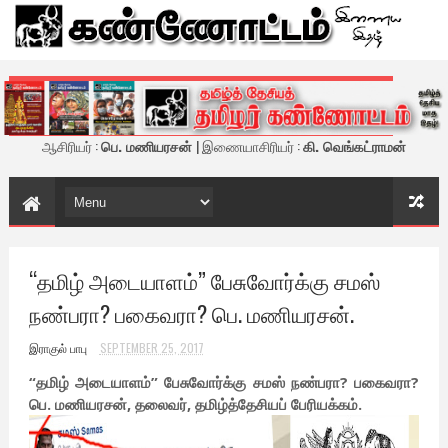
கண்ணோட்டம் - இணைய இதழ்
ஆசிரியர் :
பெ. மணியரசன்
| இணையாசிரியர் :
கி. வெங்கட்ராமன்
“தமிழ் அடையாளம்” பேசுவோர்க்கு சமஸ்
நண்பரா? பகைவரா? பெ. மணியரசன்.
இராகுல் பாபு
SEPTEMBER 25, 2017
“தமிழ் அடையாளம்” பேசுவோர்க்கு சமஸ் நண்பரா? பகைவரா?
பெ. மணியரசன், தலைவர், தமிழ்த்தேசியப் பேரியக்கம்.