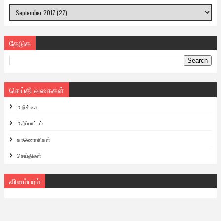
தேடுக
செய்தி வகைகள்
அறிக்கை
ஆர்ப்பாட்டம்
காணொளிகள்
செய்திகள்
விளம்பரம்