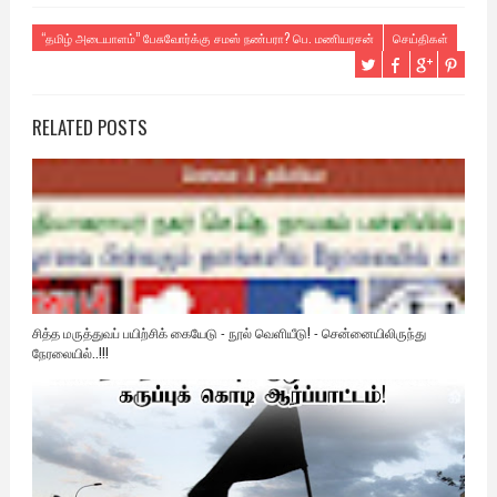
“தமிழ் அடையாளம்” பேசுவோர்க்கு சமஸ் நண்பரா? பெ. மணியரசன்
செய்திகள்
RELATED POSTS
சித்த மருத்துவப் பயிற்சிக் கையேடு - நூல் வெளியீடு! - சென்னையிலிருந்து
நேரலையில்..!!!