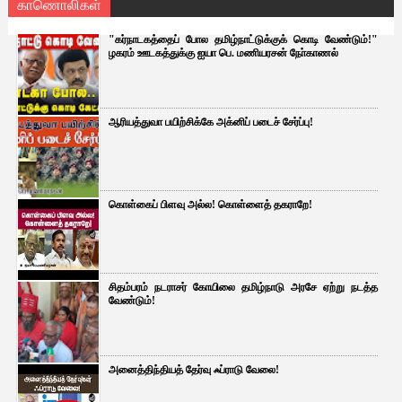
காணொலிகள்
"கர்நாடகத்தைப் போல தமிழ்நாட்டுக்குக் கொடி வேண்டும்!"
ழகரம் ஊடகத்துக்கு ஐயா பெ. மணியரசன் நோ்காணல்
ஆரியத்துவா பயிற்சிக்கே அக்னிப் படைச் சேர்ப்பு!
கொள்கைப் பிளவு அல்ல! கொள்ளைத் தகராறே!
சிதம்பரம் நடராசர் கோயிலை தமிழ்நாடு அரசே ஏற்று நடத்த
வேண்டும்!
அனைத்திந்தியத் தேர்வு ஃப்ராடு வேலை!