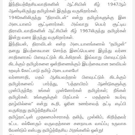
இந்தியத்தேசியவாதிகளின் ஆட்சியின் கீழ் 1947ஆம்
ஆண்டிலிருந்து தமிழர்கள் இருந்து வருகிறார்கள்.
1940களிலிருந்து “திராவிடன்” என்று தமிழர்களுக்கு இன
அடையாளம் சூட்டினார்கள். அவ்வாறு பெயர் சூட்டிய
திராவிடவாதிகளின் ஆட்சியின் கீழ் 1967லிருந்து தமிழர்கள்
இன்று வரை இருந்து வருகிறார்கள்.
இந்தியன், திராவிடன் என்ற அடையாளங்களால் “தமிழன்”
தனது இயற்கையான சொந்த இனப்பெயரை இழந்து வர்ண
சாதிகளாகப் பிளவுபட்டுக் கிடக்கிறான். இவ்வாறு பிளவுபட்டுக்
கிடக்கும் தமிழர்களை ஒன்றிணைக்கும் இயற்கையான உளவியல்
உறவுக் கோட்பாடு தமிழ் அடையாளமே!
வர்ணசாதி, மதம் ஆகியவற்றால் பிளவுபட்டுக் கிடக்கும்
தமிழர்களைப் பார்த்து, “பத்தாயிரம் ஆண்டுகளுக்கு
முன்பிருந்தே உங்கள் முன்னோர்கள் தமிழர்கள்; நீங்கள்
தமிழர்கள். உங்களுக்குள் பிறப்பால் – மதத்தால் உயர்வு
தாழ்வில்லை” என்று கூறி, ஓரின உணர்வைத் தட்டி எடிப்பி
வருகிறது தமிழ்த்தேசியம்!
தமிழ்நாட்டின் முதலமைச்சராகத் தலித், முஸ்லிம், கிறித்தவர்
உட்பட எல்லோரும் வருவதற்கான சனநாயக வாய்ப்பு உருவாக
வேண்டும் என்பது தமிழ்த்தேசிய அறங்களில் ஒன்று!