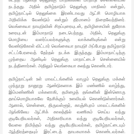
நடந்தது. அதில் தமிழ்நாடும் தெலுங்கு மாநிலம் என்றும்,
தமிழ்நாட்டில் தெலுங்கை இரண்டாவது ஆட்சி மொழியாக
அறிவிக்க வேண்டும் என்றும் தீர்மானம் நிறைவேற்றினர்.
வெங்கையா நாயுடுவின் சிறப்புரையுடன், தமிழிசையின் துரோக
உரையுடன் இம்மாநாடு நடைபெற்றது. அதில், தெலுங்கு
மொழியை வளர்ப்பவர்களுக்கு வாக்களியுங்கள் என்று
வேண்டுகோள் விட்டார் வெங்கையா நாயுடு! அப்போது தமிழ்நாடு
சட்டப்பேரவைத் தேர்தல் நடக்க இருந்தது. இம்மாநாட்டிற்கு
முந்தைய ஆண்டில் தெலுங்கு மாநாட்டைச் சென்னையில்
நடத்தினார்கள். அதிலும் வெங்கையா கலந்து கொண்டார்.
தமிழ்நாட்டின் உள் மாவட்டங்களில் வாழும் தெலுங்கு மக்கள்
முந்நூறு நானூறு ஆண்டுகளாக இம் மண்ணில் வாழ்ந்து,
இம்மண்ணின் மக்களாகி, தமிழைத் தங்களின் இன்னொரு
தாய்மொழியாகவே நேசிக்கும் உளவியல் கொண்டுள்ளார்கள்.
ஆனால், சென்னை, திருவள்ளூர், காஞ்சிபுரம் மாவட்டங்களில்
ஆங்கிலேய ஆட்சிக் காலத்தில் வணிகம் செய்ய வந்து
குடியேறியவர்கள், அதிகாரியாக வந்து குடியேறியவர்கள்,
வேலை நிமித்தம் வந்து குடியேறியவர்கள், தமிழ்நாட்டையும்
ஆந்திரத்தையும் இரட்டைத் தாயகமாகக் கொண்டவர்கள்.