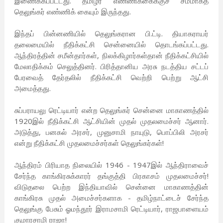
இணைக்கப்பட்டது. தமிழர் எண்ணிக்கைக்குச் சமமாகத்
தெலுங்கர் எண்ணிக் கையும் இருந்தது.
இந்தப் பின்னணியில் தெலுங்கரான பி.ட்டி. தியாகராயர்
தலைமையில் நீதிக்கட்சி சென்னையில் தொடங்கப்பட்டது.
ஆந்திரத்தின் சமீன்தார்கள், நிலக்கிழார்கள்தான் நீதிக்கட்சியில்
மேலாதிக்கம் செலுத்தினர். பிரித்தானிய அரசு நடத்திய சட்டப்
பேரவைத் தேர்தலில் நீதிக்கட்சி வெற்றி பெற்று ஆட்சி
அமைத்தது.
சுப்பராயலு ரெட்டியார் என்ற தெலுங்கர் சென்னை மாகாணத்தில்
1920இல் நீதிக்கட்சி ஆட்சியின் முதல் முதலமைச்சர் ஆனார்.
அடுத்து, பனகல் அரசர், முனுசாமி நாயுடு, பொப்பிலி அரசர்
என்று நீதிக்கட்சி முதலமைச்சர்கள் தெலுங்கர்கள்!
ஆந்திரம் பிரியாத நிலையில் 1946 - 1947இல் ஆந்திராவைச்
சேர்ந்த காங்கிரசுக்காரர் தங்குத்தி பிரகாசம் முதலமைச்சர்!
விடுதலை பெற்ற இந்தியாவில் சென்னை மாகாணத்தின்
காங்கிரசு முதல் அமைச்சர்களாக - தமிழ்நாட்டைச் சேர்ந்த
தெலுங்கு பேசும் ஓமந்தூர் இராமசாமி ரெட்டியார், ராஜபாளையம்
குமாரசாமி ராஜா!