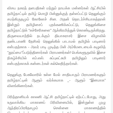
விசய நகரத் தளபதிகள் மற்றும் நாயக்க மன்னர்கள் ஆட்சியில்
தமிழ்நாட்டில் தமிழ் மொழி பின்னுக்குத் தள்ளப்பட்டு தெலுங்கும்
சமற்கிருதமும் கோலோச் சின. அதன் தொடர்ச்சியாகத்தான்
இன்றும் தமிழிசைப் புறக்கணிக்கப்பட்டு, தெலுங்கிசை
தமிழ்நாட்டுக் “கச்சேரிகளை” ஆக்கிரமித்துக் கொண்டிருக்கிறது.
திருவையாற்றில் நடக்கும் தியாகராசர் இசை விழாவில்
தண்டபாணி தேசிகர் தெலுங்கில் பாடாமல் தமிழில் பாடினார்
என்பதற்காக - அவர் பாடி முடித்த பின் அம்மேடையைக் கழுவித்
“தூய்மை”ப்படுத்தினார்கள் பிராமணர்கள்! பெங்களூருவில் இசை
நிகழ்ச்சியில் எம்.எஸ். சுப்புலட்சுமி தமிழிலும் பாடினார்
என்பதற்காகக் கன்னடர்கள் கல்லெறிந்தார்கள்.
தெலுங்கு பேசுவோரில் உள்ள மேல் சாதியாரும் பிராமணர்களும்
தமிழ்நாட்டின் ஆளும் வர்க்கமாக _- ஆளும் “இனமாக”
விளங்கினார்கள்.
பிரித்தானியக் காலனி ஆட்சி தமிழ்நாட்டில் ஏற்பட்டபோது, அது
உருவாக்கிய மாகாணப் பிரிவினையில், இன்றுள்ள முழு
ஆந்திரப்பிரதேசமும் சென்னை மாகாணத்தில்