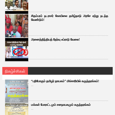
சிதம்பரம் நடராசர் கோயிலை தமிழ்நாடு அரசே ஏற்று நடத்த
வேண்டும்!
அனைத்திந்தியத் தேர்வு ஃப்ராடு வேலை!
நிகழ்ச்சிகள்
“பறிபோகும் தமிழர் தாயகம்” மிசொரியில் கருத்தரங்கம்!
...
மக்கள் போராட்டமும் சனநாயகமும் கருத்தரங்கம்
...