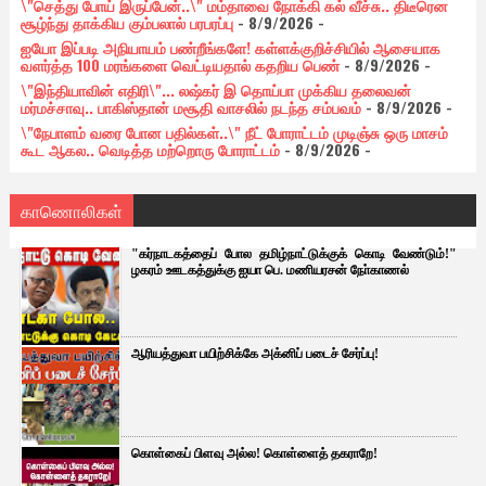
\"செத்து போய் இருப்பேன்..\" மம்தாவை நோக்கி கல் வீச்சு.. திடீரென
சூழ்ந்து தாக்கிய கும்பலால் பரபரப்பு
- 8/9/2026
-
ஐயோ இப்படி அநியாயம் பண்றீங்களே! கள்ளக்குறிச்சியில் ஆசையாக
வளர்த்த 100 மரங்களை வெட்டியதால் கதறிய பெண்
- 8/9/2026
-
\"இந்தியாவின் எதிரி\"... லஷ்கர் இ தொய்பா முக்கிய தலைவன்
மர்மச்சாவு.. பாகிஸ்தான் மசூதி வாசலில் நடந்த சம்பவம்
- 8/9/2026
-
\"நேபாளம் வரை போன பதில்கள்..\" நீட் போராட்டம் முடிஞ்சு ஒரு மாசம்
கூட ஆகல.. வெடித்த மற்றொரு போராட்டம்
- 8/9/2026
-
காணொலிகள்
"கர்நாடகத்தைப் போல தமிழ்நாட்டுக்குக் கொடி வேண்டும்!"
ழகரம் ஊடகத்துக்கு ஐயா பெ. மணியரசன் நோ்காணல்
ஆரியத்துவா பயிற்சிக்கே அக்னிப் படைச் சேர்ப்பு!
கொள்கைப் பிளவு அல்ல! கொள்ளைத் தகராறே!