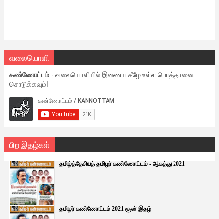
வலையொளி
கண்ணோட்டம்
- வலையொளியில் இணைய கீழே உள்ள பொத்தானை
சொடுக்கவும்!
பிற இதழ்கள்
தமிழ்த்தேசியத் தமிழர் கண்ணோட்டம் - ஆகத்து 2021
...
தமிழர் கண்ணோட்டம் 2021 சூன் இதழ்
...