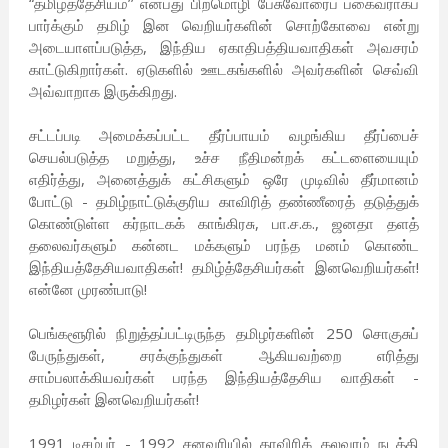
“தமிழ்த்தேசியம்’’ என்பது பிறமொழி பேசுவோரைப் பகைவராகப்
பார்க்கும் தமிழ் இன வெறியர்களின் சொற்கோவை என்று
அடையாளப்படுத்த, இந்திய ஏகாதிபத்தியவாதிகள் அவசரம்
காட்டுகிறார்கள். ஏடுகளில் ஊடகங்களில் அவர்களின் செவ்வி
அவ்வாறாக இருக்கிறது.
சட்டப்படி அமைக்கப்பட்ட தீர்ப்பாயம் வழங்கிய தீர்ப்பைச்
செயல்படுத்த மறுத்து, உச்ச நீதிமன்றக் கட்டளையையும்
எதிர்த்து, அனைத்துக் கட்சிகளும் ஒரே முடிவில் தீர்மானம்
போட்டு - தமிழ்நாட்டுக்குரிய காவிரித் தண்ணீரைத் தடுத்துக்
கொண்டுள்ள கர்நாடகக் காங்கிரசு, பா.ச.க., ஜனதா தளத்
தலைவர்களும் கன்னட மக்களும் பரந்த மனம் கொண்ட
இந்தியத்தேசியவாதிகள்! தமிழ்த்தேசியர்கள் இனவெறியர்கள்!
என்னே முரண்பாடு!
பெங்களூரில் நிறுத்தப்பட்டிருந்த தமிழர்களின் 250 சொகுசுப்
பேருந்துகள், சரக்குந்துகள் ஆகியவற்றை எரித்து
சாம்பலாக்கியவர்கள் பரந்த இந்தியத்தேசிய வாதிகள் -
தமிழர்கள் இனவெறியர்கள்!
1991 டிசம்பர் - 1992 சனவரியில் காவிரிக் கலவரம் நடத்தி