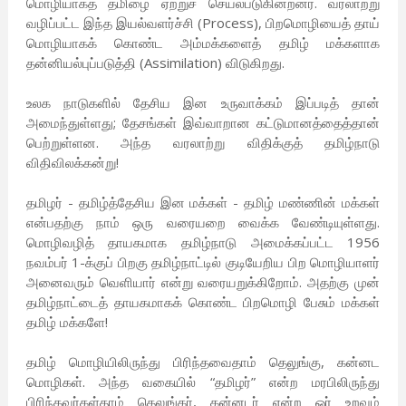
மொழியாகத் தமிழை ஏற்றுச் செயல்படுகின்றனர். வரலாற்று
வழிப்பட்ட இந்த இயல்வளர்ச்சி (Process), பிறமொழியைத் தாய்
மொழியாகக் கொண்ட அம்மக்களைத் தமிழ் மக்களாக
தன்னியல்புப்படுத்தி (Assimilation) விடுகிறது.
உலக நாடுகளில் தேசிய இன உருவாக்கம் இப்படித் தான்
அமைந்துள்ளது; தேசங்கள் இவ்வாறான கட்டுமானத்தைத்தான்
பெற்றுள்ளன. அந்த வரலாற்று விதிக்குத் தமிழ்நாடு
விதிவிலக்கன்று!
தமிழர் - தமிழ்த்தேசிய இன மக்கள் - தமிழ் மண்ணின் மக்கள்
என்பதற்கு நாம் ஒரு வரையறை வைக்க வேண்டியுள்ளது.
மொழிவழித் தாயகமாக தமிழ்நாடு அமைக்கப்பட்ட 1956
நவம்பர் 1-க்குப் பிறகு தமிழ்நாட்டில் குடியேறிய பிற மொழியாளர்
அனைவரும் வெளியார் என்று வரையறுக்கிறோம். அதற்கு முன்
தமிழ்நாட்டைத் தாயகமாகக் கொண்ட பிறமொழி பேசும் மக்கள்
தமிழ் மக்களே!
தமிழ் மொழியிலிருந்து பிரிந்தவைதாம் தெலுங்கு, கன்னட
மொழிகள். அந்த வகையில் “தமிழர்” என்ற மரபிலிருந்து
பிரிந்தவர்கள்தாம் தெலுங்கர், கன்னடர் என்ற ஓர் உறவும்