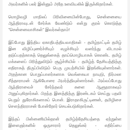
அவர்களில் பலர் இன்னும் அதே உளவியலில் இருக்கிறார்கள்.
மொழிவழி மாநிலப் பிரிவினையின்போது, சென்னையை
ஆந்திராவுடன் சேர்க்க வேண்டும் என்று குரல் கொடுத்த
“சென்னைவாசிகள்” இவர்கள்தாம்!
இப்போது இந்திய ஏகாதிபத்தியவாதிகள் - தமிழ்நாட்டில் தமிழ்
இன விழிப்புணர்ச்சியும் எழுச்சியும் வளர்ந்து விடாமல்
தடுப்பதற்காகத் தெலுங்கைத் தாய்மொழியாகக் கொண்ட தமிழ்
மக்களைப் பிரித்துவிடும் சூழ்ச்சியில் - தமிழ்த் தேசியத்திற்கு
எதிராகத் திருப்பிவிடும் பெரு முயற்சியில் இறங்கியுள்ளார்கள்.
அதற்கான பொறுப்பாளர்களாக வெங்கையா நாயுடு, நிர்மலா
சீத்தாராமன் ஆகியோரை அமர்த்தியுள்ளார்கள். அவ்வப்போது
ஆந்திராவைச் சேர்ந்தவர் களை ஆளுநராகவும்
அனுப்புகிறார்கள். பிறந்த இனத்திற்கு இரண்டகம் செய்து பதவி
பெறும் துரோகிகளாகப் பொன். இராதாகிருட்டிணன், தமிழிசை
சௌந்திரராசன் போன்றோர் செயல்படுகிறார்கள்.
இந்தப் பின்னணியில்தான் தமிழ்த்தேசியத்தை ஏற்றுள்ள
இளைஞர்களில் ஒருசாரார் தெலுங்கர் - எதிர்ப்பை