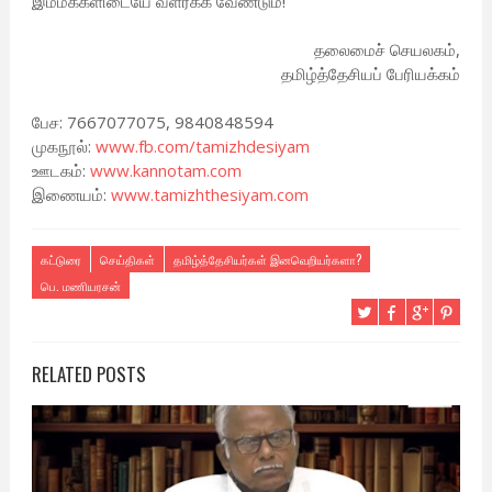
இம்மக்களிடையே வளர்க்க வேண்டும்!
தலைமைச் செயலகம்,
தமிழ்த்தேசியப் பேரியக்கம்
பேச: 7667077075, 9840848594
முகநூல்:
www.fb.com/tamizhdesiyam
ஊடகம்:
www.kannotam.com
இணையம்:
www.tamizhthesiyam.com
கட்டுரை
செய்திகள்
தமிழ்த்தேசியர்கள் இனவெறியர்களா?
பெ. மணியரசன்
RELATED POSTS