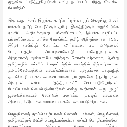
முதன்மைப்படுத்துகிறார்கள் என்ற நடப்பைப் புரிந்து கொள்ள
வேண்டும்.
இது ஒரு பக்கம் இருக்க, தமிழ்நாட்டில் வாழும் தெலுங்கு பேசும்
மக்கள் தமிழ் மொழிக்கும் தமிழ் இனத்திற்கும் வலுச்சேர்க்க
நல்கிட்ட அறிவுத்துறைப் பங்களிப்பையும், இயக்க வழிப்பட்ட
பங்களிப்பையும் பார்க்க வேண்டும். தமிழ் அறிஞர்களாக, 1965
இந்தி எதிர்ப்புப் போராட்ட வீரர்களாக, ஈழ விடுதலைப்
போராட்டத்தில் மெய்யுணர்வோடு பங்கேற்றவர்களாக,
அதற்காகத் தன்னையே எரித்துக் கொண்டவர்களாக, இன்று
தமிழ்வழிக் கல்விப் போராட்டத்தில் களத்தில் நிற்பவர்களாக,
தமிழ்த்தேசியத்தின் செயல்வீரர்களாக, தெலுங்கை மரபுவழித்
தாய்மொழி யாகக் கொண்டவர்கள் நம் முன்னே நிற்கிறார்கள்.
அவர்கள் எல்லாம் “தந்திரமாகச்” செயல்படுகிறார்கள்,
போலியாகச் செயல்படுகிறார்கள் என்று கூறினால் அது முழுப்
பூசணிக்காயைச் சோற்றில் மறைக்க முயலும் செயலாக
அமையும்! அவர்கள் உண்மை யாகவே செயல்படுகிறார்கள்.
தெலுங்கைத் தாய்மொழியாகக் கொண்ட மக்கள், தெலுங்கைத்
தமிழ்நாட்டின் ஆட்சி மொழியாக்கவோ, கல்வி மொழியாக்கவோ
கோரவில்லை. அவ்வாறு கோரும்படி இந்திய