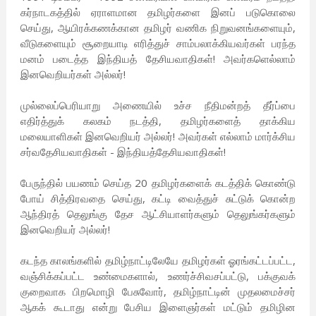
கர்நாடகத்தில் ஏராளமான தமிழர்களை இனப் படுகொலை
செய்து, ஆயிரக்கணக்கான தமிழர் வணிக நிறுவனங்களையும்,
வீடுகளையும் சூறையாடி எரித்துச் சாம்பலாக்கியவர்கள் பரந்த
மனம் படைத்த இந்தியத் தேசியவாதிகள்! அவர்களெல்லாம்
இனவெறியர்கள் அல்லர்!
முல்லைப்பெரியாறு அணையில் உச்ச நீதிமன்றத் தீர்ப்பை
எதிர்த்துக் கலகம் நடத்தி, தமிழர்களைத் தாக்கிய
மலையாளிகள் இனவெறியர் அல்லர்! அவர்கள் எல்லாம் மார்க்சிய
சர்வதேசியவாதிகள் - இந்தியத்தேசியவாதிகள்!
பேருந்தில் பயணம் செய்த 20 தமிழர்களைக் கடத்திக் கொண்டு
போய் சித்திரவதை செய்து, கட்டி வைத்துச் சுட்டுக் கொன்ற
ஆந்திரத் தெலுங்கு தேச ஆட்சியாளர்களும் தெலுங்கர்களும்
இனவெறியர் அல்லர்!
கடந்த காலங்களில் தமிழ்நாட்டிலேயே தமிழர்கள் ஓரங்கட்டப்பட்ட,
வஞ்சிக்கப்பட்ட உண்மைகளால், உணர்ச்சிவசப்பட்டு, பக்குவக்
குறைவாக பிறமொழி பேசுவோர், தமிழ்நாட்டின் முதலமைச்சர்
ஆகக் கூடாது என்று பேசிய இளைஞர்கள் மட்டும் தமிழின