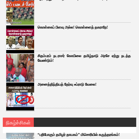
கொள்கைப் பிளவு அல்ல! கொள்ளைத் தகராறே!
சிதம்பரம் நடராசர் கோயிலை தமிழ்நாடு அரசே ஏற்று நடத்த
வேண்டும்!
அனைத்திந்தியத் தேர்வு ஃப்ராடு வேலை!
நிகழ்ச்சிகள்
“பறிபோகும் தமிழர் தாயகம்” மிசொரியில் கருத்தரங்கம்!