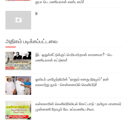
ஐயா பெ. மணியரசன் கண்டனம்!
H
அதிகம் படிக்கப்பட்டவை
இட ஒதுக்கீட்டுக்குப் பெரியார்தான் காரணமா? - பெ.
மணியரசன் கட்டுரை!
ஓவியர் புகழேந்தியின் “நானும் எனது நிறமும்” தன்
வரலாற்று நூல் - சென்னையில் வெளியீடு!
வள்ளலாரின் வெளிவிரிவியல் கோட்பாடு - தமிழக மாணவர்
முன்னணி தோழர் வே. சுப்ரமணிய சிவா.