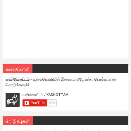
வலையொளி
கண்ணோட்டம்
- வலையொளியில் இணைய கீழே உள்ள பொத்தானை
சொடுக்கவும்!
பிற இதழ்கள்