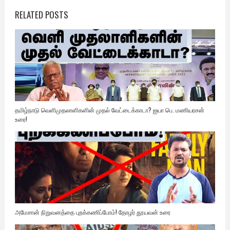
RELATED POSTS
தமிழ்நாடு வெளிமுதலாளிகளின் முதல் வேட்டைக்காடா? ஐயா பெ. மணியரசன்
உரை!
அமேசான் நிறுவனத்தை புறக்கணிப்போம்! தோழர் தூயவன் உரை