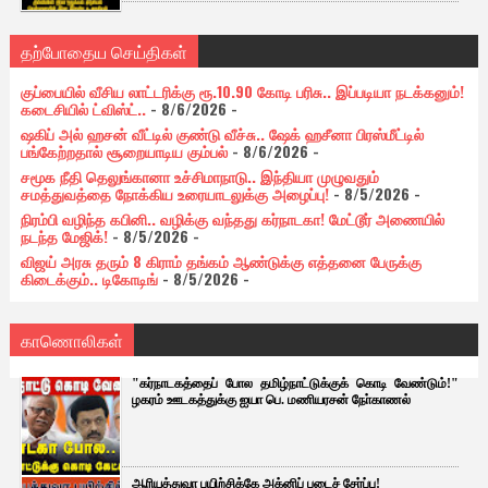
தற்போதைய செய்திகள்
குப்பையில் வீசிய லாட்டரிக்கு ரூ.10.90 கோடி பரிசு.. இப்படியா நடக்கனும்!
கடைசியில் ட்விஸ்ட்..
- 8/6/2026
-
ஷகிப் அல் ஹசன் வீட்டில் குண்டு வீச்சு.. ஷேக் ஹசீனா பிரஸ்மீட்டில்
பங்கேற்றதால் சூறையாடிய கும்பல்
- 8/6/2026
-
சமூக நீதி தெலுங்கானா உச்சிமாநாடு.. இந்தியா முழுவதும்
சமத்துவத்தை நோக்கிய உரையாடலுக்கு அழைப்பு!
- 8/5/2026
-
நிரம்பி வழிந்த கபினி.. வழிக்கு வந்தது கர்நாடகா! மேட்டூர் அணையில்
நடந்த மேஜிக்!
- 8/5/2026
-
விஜய் அரசு தரும் 8 கிராம் தங்கம் ஆண்டுக்கு எத்தனை பேருக்கு
கிடைக்கும்.. டிகோடிங்
- 8/5/2026
-
காணொலிகள்
"கர்நாடகத்தைப் போல தமிழ்நாட்டுக்குக் கொடி வேண்டும்!"
ழகரம் ஊடகத்துக்கு ஐயா பெ. மணியரசன் நோ்காணல்
ஆரியத்துவா பயிற்சிக்கே அக்னிப் படைச் சேர்ப்பு!