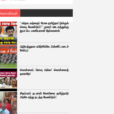
ணொலிகள்
"கர்நாடகத்தைப் போல தமிழ்நாட்டுக்குக்
கொடி வேண்டும்!" ழகரம் ஊடகத்துக்கு
ஐயா பெ. மணியரசன் நோ்காணல்
ஆரியத்துவா பயிற்சிக்கே அக்னிப் படைச்
சேர்ப்பு!
கொள்கைப் பிளவு அல்ல! கொள்ளைத்
தகராறே!
சிதம்பரம் நடராசர் கோயிலை தமிழ்நாடு
அரசே ஏற்று நடத்த வேண்டும்!