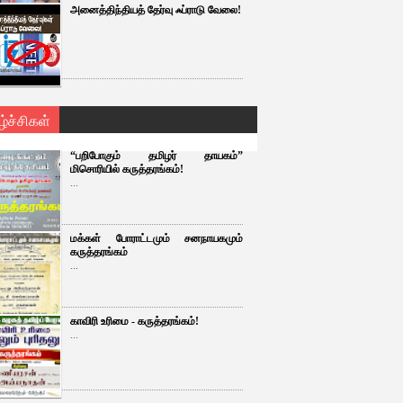
அனைத்திந்தியத் தேர்வு ஃப்ராடு வேலை!
ழ்ச்சிகள்
“பறிபோகும் தமிழர் தாயகம்”
மிசொரியில் கருத்தரங்கம்!
...
மக்கள் போராட்டமும் சனநாயகமும்
கருத்தரங்கம்
...
காவிரி உரிமை - கருத்தரங்கம்!
...