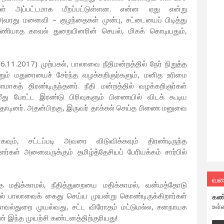
கள் அப்பட்டமாக மீறப்பட்டுள்ளன. என்ன ஏது என்று
 அவரது மனைவி – குழந்தைகள் முன்பு, சட்டையைப் பிடித்து
ணியாத காவல் துறையினரின் செயல், மிகக் கொடியதும்,
6.11.2017) முற்பகல், பாலாவை நீதிமன்றத்தில் நேர் நிறுத்த
றும் மதுரையைச் சேர்ந்த வழக்கறிஞர்களும், மனித உரிமை
ளமாகத் திரண்டிருந்தனர். நீதி மன்றத்தில் வழக்கறிஞர்கள்
 மீது போட்ட இரண்டு பிரிவுகளும் பிணையில் விடக் கூடிய
 வாதாடினர். அதன்பிறகு, இருவர் தாக்கல் செய்த பிணை மனுவை
கவும், சட்டப்படி அவரை விடுவிக்கவும் திரண்டிருந்த
்கள் அனைவருக்கும் தமிழ்த்தேசியப் பேரியக்கம் சார்பில்
.
வல
மதிக்காமல், நீதித்துறையை மதிக்காமல், வன்மத்தோடு
ில் பாலாவைக் கைது செய்ய முயன்று கொண்டிருக்கிறார்கள்
கண
உள்
 காவல்துறை முயல்வது, சட்ட விரோதம் மட்டுமல்ல, சனநாயக
் இந்த முயற்சி கண்டனத்திற்குரியது!