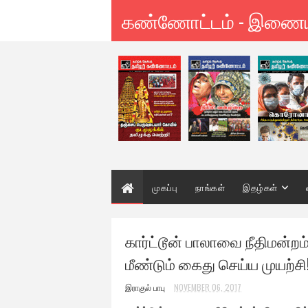
கண்ணோட்டம் - இணை
முகப்பு
நாங்கள்
இதழ்கள்
கார்ட்டூன் பாலாவை நீதிமன்ற
மீண்டும் கைது செய்ய முயற்
இராகுல் பாபு
NOVEMBER 06, 2017