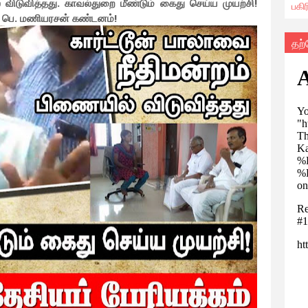
் விடுவித்தது. காவல்துறை மீண்டும் கைது செய்ய முயற்சி!
பகி
ர் பெ. மணியரசன் கண்டனம்!
தற