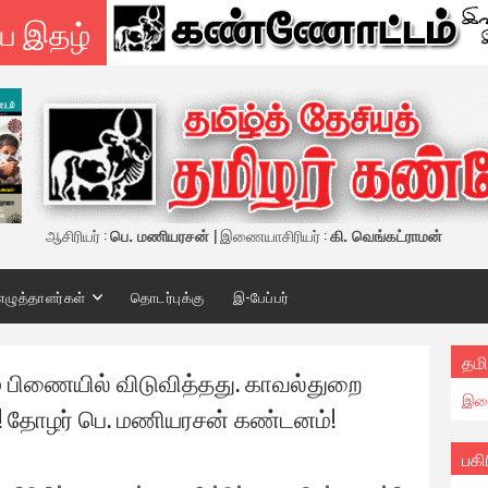
ய இதழ்
ஆசிரியர் :
பெ. மணியரசன்
| இணையாசிரியர் :
கி. வெங்கட்ராமன்
எழுத்தாளர்கள்
தொடர்புக்கு
இ-பேப்பர்
தமி
ம் பிணையில் விடுவித்தது. காவல்துறை
இண
சி! தோழர் பெ. மணியரசன் கண்டனம்!
பகி