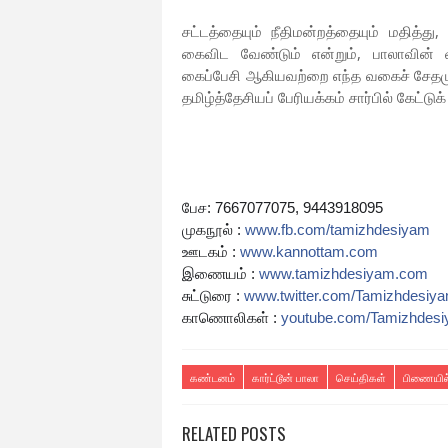
சட்டத்தையும் நீதிமன்றத்தையும் மதித்த
கைவிட வேண்டும் என்றும், பாலாவின் வீட
கைப்பேசி ஆகியவற்றை எந்த வகைச் சேதமும
தமிழ்த்தேசியப் பேரியக்கம் சார்பில் கேட்டு
பேச: 7667077075, 9443918095
முகநூல் :
www.fb.com/tamizhdesiyam
ஊடகம் :
www.kannottam.com
இணையம் :
www.tamizhdesiyam.com
சுட்டுரை :
www.twitter.com/
Tamizhdesiy
காணொலிகள் :
youtube.com/Tamizhdes
கண்டனம்
கார்ட்டூன் பாலா
செய்திகள்
பிணையில
RELATED POSTS