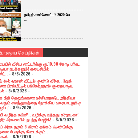
தமிழர் கண்ணோட்டம் 2020 மே
...
்போதைய செய்திகள்
பையில் வீசிய லாட்டரிக்கு ரூ.10.90 கோடி பரிசு..
படியா நடக்கனும்! கடைசியில்
ஸ்ட்..
- 8/6/2026
-
் அல் ஹசன் வீட்டில் குண்டு வீச்சு.. ஷேக்
னா பிரஸ்மீட்டில் பங்கேற்றதால் சூறையாடிய
பல்
- 8/6/2026
-
க நீதி தெலுங்கானா உச்சிமாநாடு.. இந்தியா
ுவதும் சமத்துவத்தை நோக்கிய உரையாடலுக்கு
ப்பு!
- 8/5/2026
-
்பி வழிந்த கபினி.. வழிக்கு வந்தது கர்நாடகா!
்டூர் அணையில் நடந்த மேஜிக்!
- 8/5/2026
-
ய் அரசு தரும் 8 கிராம் தங்கம் ஆண்டுக்கு
தனை பேருக்கு கிடைக்கும்..
ோடிங்
- 8/5/2026
-