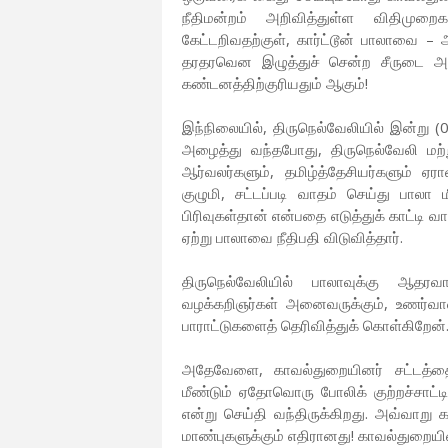
நீதிமன்றம் அறிவித்துள்ள விதிமுறை
கேட்டறிவதற்குள், கார்ட்டூன் பாலாவை –
தரதரவென இழுத்துச் சென்ற சீருடை அ
கண்டனத்திற்குரியதும் ஆகும்!
இந்நிலையில், திருநெல்வேலியில் இன்று (0
அழைத்து வந்தபோது, திருநெல்வேலி மற்
ஆர்வலர்களும், தமிழ்த்தேசியர்களும் ஏரா
குழுமி, சட்டப்படி வாதம் செய்து பாலா
பிரிவுகள்தான் என்பதை எடுத்துக் காட்டி
ஏற்று பாலாவை நீதிபதி விடுவித்தார்.
திருநெல்வேலியில் பாலாவுக்கு ஆதரவா
வழக்கறிஞர்கள் அனைவருக்கும், உணர்வாளர
பாராட்டுகளைத் தெரிவித்துக் கொள்கிறேன்
அதேவேளை, காவல்துறையினர் சட்டத்தை 
மீண்டும் ஏதோவொரு போலிக் குற்றச்சாட்ட
என்று செய்தி வந்திருக்கிறது. அவ்வாறு
மாண்புகளுக்கும் எதிரானது! காவல்துறையின