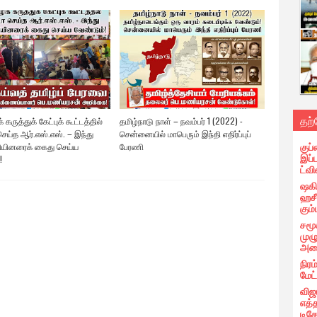
தற
 கருத்துக் கேட்புக் கூட்டத்தில்
தமிழ்நாடு நாள் – நவம்பர் 1 (2022) -
ெய்த ஆர்.எஸ்.எஸ். – இந்து
சென்னையில் மாபெரும் இந்தி எதிர்ப்புப்
குப்
யினரைக் கைது செய்ய
பேரணி
இப்
!
ட்வி
ஷகிப
ஹசீ
கும்
சமூ
முழ
அழை
நிரம
மேட
விஜ
எத்
டிக