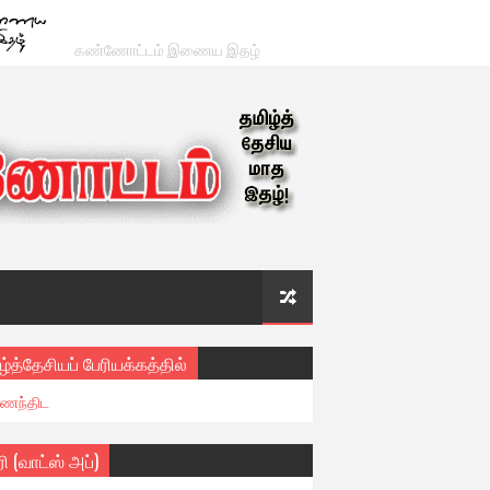
கண்ணோட்டம் இணைய இதழ்
ழ்த்தேசியப் பேரியக்கத்தில்
ைந்திட
ரி (வாட்ஸ் அப்)