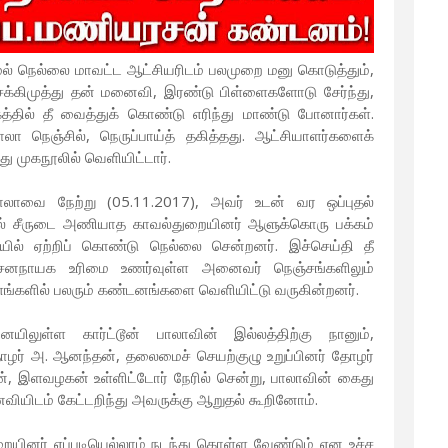
மல் நெல்லை மாவட்ட ஆட்சியரிடம் பலமுறை மனு கொடுத்தும்,
க்கிமுத்து தன் மனைவி, இரண்டு பிள்ளைகளோடு சேர்ந்து,
ில் தீ வைத்துக் கொண்டு எரிந்து மாண்டு போனார்கள்.
லா நெஞ்சில், நெருப்பாய்த் தகித்தது. ஆட்சியாளர்களைக்
து முகநூலில் வெளியிட்டார்.
பாலாவை நேற்று (05.11.2017), அவர் உடன் வர ஒப்புதல்
்தில் சீருடை அணியாத காவல்துறையினர் ஆளுக்கொரு பக்கம்
ியில் ஏற்றிப் கொண்டு நெல்லை சென்றனர். இச்செய்தி தீ
சனநாயக உரிமை உணர்வுள்ள அனைவர் நெஞ்சங்களிலும்
ளங்களில் பலரும் கண்டனங்களை வெளியிட்டு வருகின்றனர்.
ிலுள்ள கார்ட்டூன் பாலாவின் இல்லத்திற்கு நானும்,
தோழர் அ. ஆனந்தன், தலைமைச் செயற்குழு உறுப்பினர் தோழர்
், இளவழகன் உள்ளிட்டோர் நேரில் சென்று, பாலாவின் கைது
ியிடம் கேட்டறிந்து அவருக்கு ஆறுதல் கூறினோம்.
ையினர் எப்படியெல்லாம் நடந்து கொள்ள வேண்டும் என உச்ச