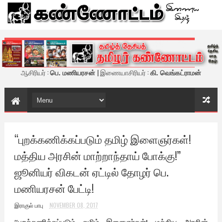
கண்ணோட்டம் - இணைய இதழ்
ஆசிரியர் :
பெ. மணியரசன்
| இணையாசிரியர் :
கி. வெங்கட்ராமன்
“புறக்கணிக்கப்படும் தமிழ் இளைஞர்கள்!
மத்திய அரசின் மாற்றாந்தாய் போக்கு!”
ஜூனியர் விகடன் ஏட்டில் தோழர் பெ.
மணியரசன் பேட்டி!
இராகுல் பாபு
NOVEMBER 08, 2017