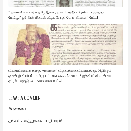
“புறக்கணிக்கப்படும் தமிழ் இளைஞர்கள்! மத்திய அரசின் மாற்றாந்தாய்
போக்கு!” ஜூனியர் விகடன் ஏட்டில் தோழர் பெ. மணியரசன் பேட்டி!
விவசாயிகளைக் காத்த இராசராசன் விழாவுக்காக விவசாயத்தை அழிக்கும்
ஓ.என்.ஜி.சி.யிடம் - தமிழ்நாடு அரசு கை ஏந்தலாமா ? ஜூனியர் விகடன் வார
ஏட்டில் - தோழர் பெ. மணியரசன் பேட்டி!
LEAVE A COMMENT
No comments
தங்கள் கருத்துகளைப் பதியவும்!