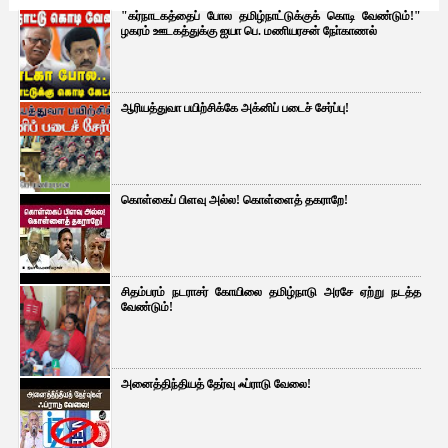
"கர்நாடகத்தைப் போல தமிழ்நாட்டுக்குக் கொடி வேண்டும்!"
ழகரம் ஊடகத்துக்கு ஐயா பெ. மணியரசன் நோ்காணல்
ஆரியத்துவா பயிற்சிக்கே அக்னிப் படைச் சேர்ப்பு!
கொள்கைப் பிளவு அல்ல! கொள்ளைத் தகராறே!
சிதம்பரம் நடராசர் கோயிலை தமிழ்நாடு அரசே ஏற்று நடத்த
வேண்டும்!
அனைத்திந்தியத் தேர்வு ஃப்ராடு வேலை!