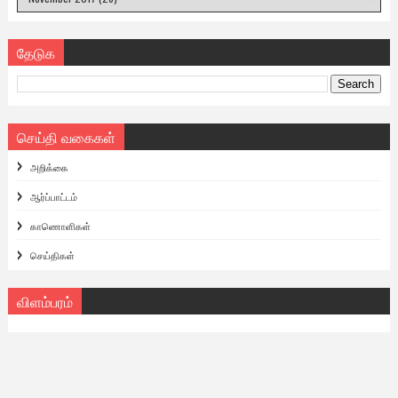
தேடுக
செய்தி வகைகள்
அறிக்கை
ஆர்ப்பாட்டம்
காணொளிகள்
செய்திகள்
விளம்பரம்