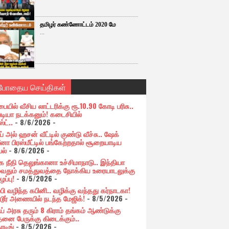
தமிழர் கண்ணோட்டம் 2020 மே
...
்போதைய செய்திகள்
பையில் வீசிய லாட்டரிக்கு ரூ.10.90 கோடி பரிசு..
படியா நடக்கனும்! கடைசியில்
ஸ்ட்..
- 8/6/2026
-
் அல் ஹசன் வீட்டில் குண்டு வீச்சு.. ஷேக்
னா பிரஸ்மீட்டில் பங்கேற்றதால் சூறையாடிய
பல்
- 8/6/2026
-
க நீதி தெலுங்கானா உச்சிமாநாடு.. இந்தியா
ுவதும் சமத்துவத்தை நோக்கிய உரையாடலுக்கு
ப்பு!
- 8/5/2026
-
்பி வழிந்த கபினி.. வழிக்கு வந்தது கர்நாடகா!
்டூர் அணையில் நடந்த மேஜிக்!
- 8/5/2026
-
ய் அரசு தரும் 8 கிராம் தங்கம் ஆண்டுக்கு
தனை பேருக்கு கிடைக்கும்..
ோடிங்
- 8/5/2026
-