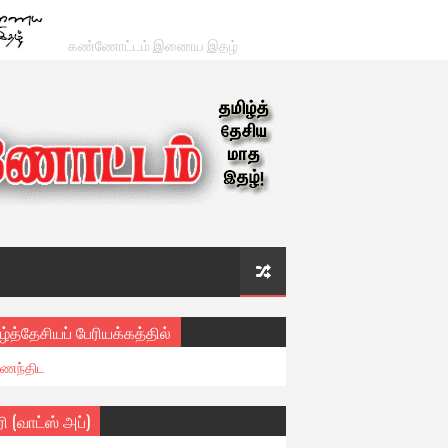
கண்ணோட்டம் இணைய இதழ்
ழ்த்தேசியப் பேரியக்கத்தில்
ைந்திட
ரி (வாட்ஸ் அப்)