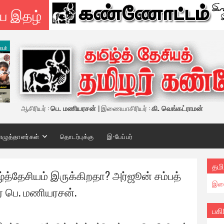
ய இதழ்
ஆசிரியர் :
பெ. மணியரசன்
| இணையாசிரியர் :
கி. வெங்கட்ராமன்
எழுத்தாளர்கள்
தொடர்புக்கு
இ-பேப்பர்
தமி
ழ்த்தேசியம் இருக்கிறதா? அர்ஜூன் சம்பத்
இண
் பெ. மணியரசன்.
பகி