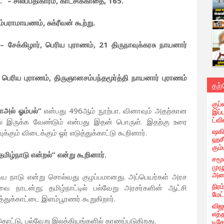
” – சிலப்பதிகாரம், காட்சிக்காதை, 165.
்பராமாயணம், சுக்ரீவன் கூற்று.
 சேக்கிழார், பெரிய புராணம், 21 திருநாவுக்கரசு நாயனார்
– பெரிய புராணம், திருஞானசம்பந்தமூர்த்தி நாயனார் புராணம்
தற
குப்
ழாஅல் ஓம்பல்”
என்பது 496ஆம் நூற்பா. வினாவும் அதற்கான
இப்
ட்வி
மல் இருக்க வேண்டும் என்பது இதன் பொருள். இதற்கு உரை
ஷகிப
கும் விடைக்கும் ஓர் எடுத்துக்காட்டு கூறினார்.
ஹசீ
கும்
தமிழ்நாடு என்றல்” என்று கூறினார்.
சமூ
முழ
அழை
டிய நாடு என்று சொல்வது குழப்பமானது. அப்பெயர்கள் அரச
நிரம
வை நாடன்று; தமிழ்நாட்டில் பல்வேறு அரசர்களின் ஆட்சி
மேட
்துக்காட்டை இளம்பூரணர் கூறுகிறார்.
விஜ
எத்
தொட்டு, பல்வேறு இலக்கியங்களில் காணப்படுகிறது.
டிக