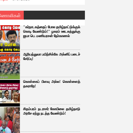
ணொலிகள்
"கர்நாடகத்தைப் போல தமிழ்நாட்டுக்குக்
கொடி வேண்டும்!" ழகரம் ஊடகத்துக்கு
ஐயா பெ. மணியரசன் நோ்காணல்
ஆரியத்துவா பயிற்சிக்கே அக்னிப் படைச்
சேர்ப்பு!
கொள்கைப் பிளவு அல்ல! கொள்ளைத்
தகராறே!
சிதம்பரம் நடராசர் கோயிலை தமிழ்நாடு
அரசே ஏற்று நடத்த வேண்டும்!