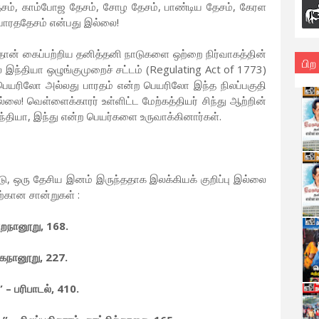
தேசம், காம்போஜ தேசம், சோழ தேசம், பாண்டிய தேசம், கேரள
ாரததேசம் என்பது இல்லை!
 தான் கைப்பற்றிய தனித்தனி நாடுகளை ஒற்றை நிர்வாகத்தின்
பிற
இந்தியா ஒழுங்குமுறைச் சட்டம் (Regulating Act of 1773)
 பெயரிலோ அல்லது பாரதம் என்ற பெயரிலோ இந்த நிலப்பகுதி
ை! வெள்ளைக்காரர் உள்ளிட்ட மேற்கத்தியர் சிந்து ஆற்றின்
யா, இந்து என்ற பெயர்களை உருவாக்கினார்கள்.
டு, ஒரு தேசிய இனம் இருந்ததாக இலக்கியக் குறிப்பு இல்லை
்கான சான்றுகள் :
ுறநானூறு, 168.
அகநானூறு, 227.
” – பரிபாடல், 410.