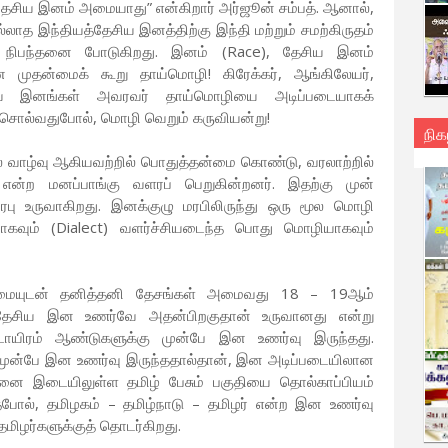
 தேசிய இனம் அமையாது” என்கிறார் அர்ஜூன் சம்பத். ஆனால்,
்லாத இந்தியத்தேசிய இனத்திற்கு இந்தி மற்றும் சமற்கிருதம்
ு நிபந்தனை போடுகிறது. இனம் (Race), தேசிய இனம்
 முதன்மைக் கூறு தாய்மொழி! கிரேக்கர், ஆங்கிலேயர்,
ேசிய இனங்கள் அவரவர் தாய்மொழியை அடிப்படையாகக்
 சொல்வதுபோல், மொழி வெறும் கருவியன்று!
நிக
் வாழ்வு ஆகியவற்றில் பொதுத்தன்மை கொண்டு, வரலாற்றில்
 என்ற மனப்பாங்கு வளரப் பெறுகின்றனர். இதற்கு முன்
ரபு உருவாகிறது. இனக்குழு மரபிலிருந்து ஒரு மூல மொழி
ாகவும் (Dialect) வளர்ச்சியடைந்த பொது மொழியாகவும்
மையுடன் தனித்தனி தேசங்கள் அமைவது 18 – 19ஆம்
 தேசிய இன உணர்வே அதன்பிறகுதான் உருவானது என்று
டாயிரம் ஆண்டுகளுக்கு முன்பே இன உணர்வு இருந்தது.
ு முன்பே இன உணர்வு இருந்ததால்தான், இன அடிப்படையிலான
ை இடையிலுள்ள தமிழ் பேசும் பகுதியை தொல்காப்பியம்
தேபோல், தமிழகம் – தமிழ்நாடு – தமிழர் என்ற இன உணர்வு
தமிழர்களுக்குத் தொடர்கிறது.