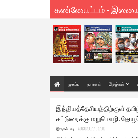
கண்ணோட்டம் - இணை
முகப்பு
நாங்கள்
இதழ்கள்
இந்தியத்தேசியத்திற்குள் தமி
கட்டுரைக்கு மறுமொழி. தோழர
இராகுல் பாபு
AUGUST 09, 2018