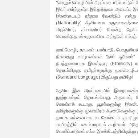
“வெறும் மொழியின் அடிப்படையில் மட்டும்
இவர் சார்ந்துள்ள இந்துத்துவா அமைப்பு இல
இரண்டையும் ஏற்றாக வேண்டும் என்ற
(Nationality) ஆகியவை உருவாவதற்கான
பிரஞ்சியர், சப்பானியர் போன்ற த
கொண்டுதான் உருவாகின. அர்ஜூன் சம்பத்
தாய்மொழி, தாயகம், பண்பாடு, பொருளியல
நிலைத்து வாழ்பவர்கள் “நாம் ஓரினம்”
நிபந்தனையாக இனக்குழு (Ethinicity) ம
தொடர்கிறது. தமிழர்களுக்கு மூலமொழிய
(Standard Language) இருப்பது தமிழே!
தேசிய இன அடிப்படையில் இறையாண்
நூற்றாண்டில் தொடங்கியது. அதனால்,
கொள்ளக் கூடாது. யூதர்களுக்கு இரண்
தமிழர்களுக்கு மூவாயிரம் ஆண்டுகளுக்க
தாயக எல்லையாக வடவேங்கடம் குமரிமுன
பாயிரத்தில் பணம்பாரனார் கூறினார். அ
வெளிப்பாடுகள் சங்க இலக்கியத்திலிருந்து 