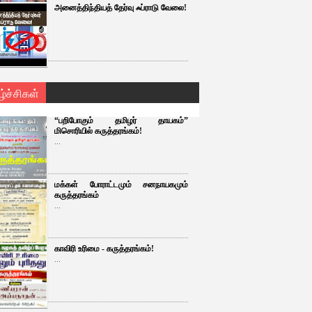
அனைத்திந்தியத் தேர்வு ஃப்ராடு வேலை!
ழ்ச்சிகள்
“பறிபோகும் தமிழர் தாயகம்”
மிசொரியில் கருத்தரங்கம்!
...
மக்கள் போராட்டமும் சனநாயகமும்
கருத்தரங்கம்
...
காவிரி உரிமை - கருத்தரங்கம்!
...