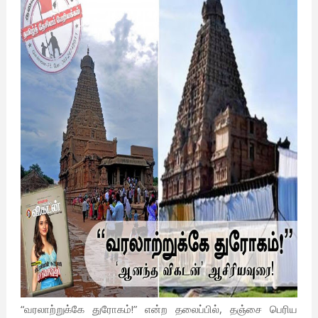
“வரலாற்றுக்கே துரோகம்!” என்ற தலைப்பில், தஞ்சை பெரிய