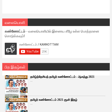
வலையொளி
கண்ணோட்டம்
- வலையொளியில் இணைய கீழே உள்ள பொத்தானை
சொடுக்கவும்!
பிற இதழ்கள்
தமிழ்த்தேசியத் தமிழர் கண்ணோட்டம் - ஆகத்து 2021
...
தமிழர் கண்ணோட்டம் 2021 சூன் இதழ்
...