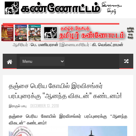
கண்ணோட்டம் - இணைய இதழ்
ஆசிரியர் :
பெ. மணியரசன்
| இணையாசிரியர் :
கி. வெங்கட்ராமன்
தஞ்சை பெரிய கோயில் இரவிசங்கர்
பரப்புரைக்கு “ஆனந்த விகடன்” கண்டனம்!
இராகுல் பாபு
DECEMBER 13, 2018
தஞ்சை பெரிய கோயில் இரவிசங்கர் பரப்புரைக்கு “ஆனந்த
விகடன்” கண்டனம்!