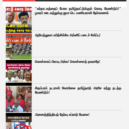
"கர்நாடகத்தைப் போல தமிழ்நாட்டுக்குக் கொடி வேண்டும்!"
ழகரம் ஊடகத்துக்கு ஐயா பெ. மணியரசன் நோ்காணல்
ஆரியத்துவா பயிற்சிக்கே அக்னிப் படைச் சேர்ப்பு!
கொள்கைப் பிளவு அல்ல! கொள்ளைத் தகராறே!
சிதம்பரம் நடராசர் கோயிலை தமிழ்நாடு அரசே ஏற்று நடத்த
வேண்டும்!
அனைத்திந்தியத் தேர்வு ஃப்ராடு வேலை!