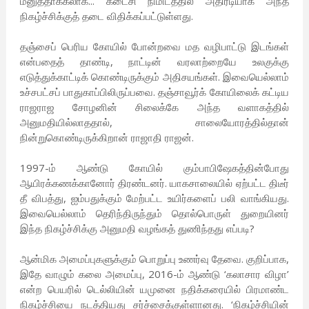
மனுத்தாக்கலாக... கடைசி நிமிடத்தில் அதிரடியாக அந்த
நிகழ்ச்சிக்குத் தடை விதிக்கப்பட்டுள்ளது.
தஞ்சைப் பெரிய கோயில் போன்றவை மத வழிபாட்டு இடங்கள்
என்பதைத் தாண்டி, நாட்டின் வரலாற்றையே உலகுக்கு
எடுத்துக்காட்டிக் கொண்டிருக்கும் அதிசயங்கள். இவையெல்லாம்
உச்சபட்சப் பாதுகாப்பிலிருப்பவை. தஞ்சாவூர்க் கோயிலைக் கட்டிய
ராஜராஜ சோழனின் சிலைக்கே அந்த வளாகத்தில்
அனுமதியில்லாததால், சாலையோரத்தில்தான்
நின்றுகொண்டிருக்கிறான் ராஜாதி ராஜன்.
1997-ம் ஆண்டு கோயில் கும்பாபிஷேகத்தின்போது
ஆயிரக்கணக்கானோர் திரண்டனர். யாகசாலையில் ஏற்பட்ட திடீர்
தீ விபத்து, ஐம்பதுக்கும் மேற்பட்ட உயிர்களைப் பலி வாங்கியது.
இவையெல்லாம் தெரிந்திருந்தும் தொல்பொருள் துறையினர்
இந்த நிகழ்ச்சிக்கு அனுமதி வழங்கத் துணிந்தது எப்படி?
ஆன்மிக அமைப்புகளுக்கும் பொறுப்பு உணர்வு தேவை. குறிப்பாக,
இதே வாழும் கலை அமைப்பு, 2016-ம் ஆண்டு ‘கலாசார விழா’
என்ற பெயரில் டெல்லியின் யமுனை நதிக்கரையில் பிரமாண்ட
நிகழ்ச்சியை நடத்தியது சர்ச்சைக்குள்ளானது. ‘நிகழ்ச்சியின்