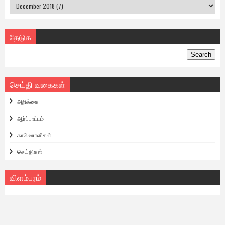
தேடுக
செய்தி வகைகள்
அறிக்கை
ஆர்ப்பாட்டம்
காணொளிகள்
செய்திகள்
விளம்பரம்