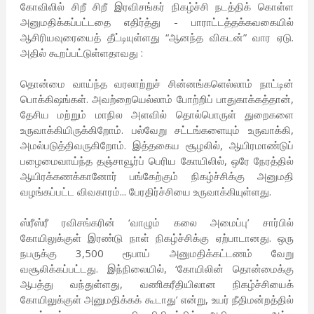
கோவிலில் சிறீ சிறீ இரவிசங்கர் நிகழ்ச்சி நடத்திக் கொள்ள
அனுமதிக்கப்பட்டதை எதிர்த்து - பாராட்டத்தக்கவகையில்
ஆசிரியவுரையைத் தீட்டியுள்ளது “ஆனந்த விகடன்” வார ஏடு.
அதில் கூறப்பட்டுள்ளதாவது :
தொன்மை வாய்ந்த வரலாற்றுச் சின்னங்களெல்லாம் நாட்டின்
பொக்கிஷங்கள். அவற்றையெல்லாம் போற்றிப் பாதுகாக்கத்தான்,
தேசிய மற்றும் மாநில அளவில் தொல்பொருள் துறைகளை
உருவாக்கியிருக்கிறோம். பல்வேறு சட்டங்களையும் உருவாக்கி,
அமல்படுத்திவருகிறோம். இத்தகைய சூழலில், ஆயிரமாண்டுப்
பழைமைவாய்ந்த தஞ்சாவூர்ப் பெரிய கோயிலில், ஒரே நேரத்தில்
ஆயிரக்கணக்கானோர் பங்கேற்கும் நிகழ்ச்சிக்கு அனுமதி
வழங்கப்பட்ட விவகாரம்... பேரதிர்ச்சியை உருவாக்கியுள்ளது.
ஸ்ரீஸ்ரீ ரவிசங்கரின் ‘வாழும் கலை அமைப்பு’ சார்பில்
கோயிலுக்குள் இரண்டு நாள் நிகழ்ச்சிக்கு ஏற்பாடானது. ஒரு
நபருக்கு 3,500 ரூபாய் அனுமதிக்கட்டணம் வேறு
வசூலிக்கப்பட்டது. இந்நிலையில், ‘கோயிலின் தொன்மைக்கு
ஆபத்து வந்துள்ளது, வணிகரீதியிலான நிகழ்ச்சியைக்
கோயிலுக்குள் அனுமதிக்கக் கூடாது’ என்று, உயர் நீதிமன்றத்தில்