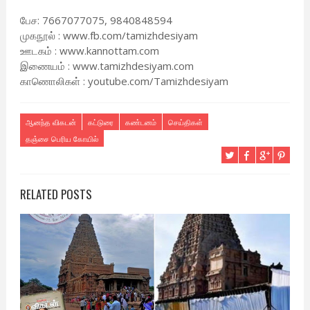
பேச: 7667077075, 9840848594
முகநூல் : www.fb.com/tamizhdesiyam
ஊடகம் : www.kannottam.com
இணையம் : www.tamizhdesiyam.com
காணொலிகள் : youtube.com/Tamizhdesiyam
ஆனந்த விகடன்
கட்டுரை
கண்டனம்
செய்திகள்
தஞ்சை பெரிய கோயில்
RELATED POSTS