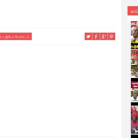
கா
டோ ஜியோ போராட்டம்