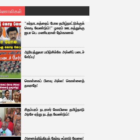
ணொலிகள்
"கர்நாடகத்தைப் போல தமிழ்நாட்டுக்குக்
கொடி வேண்டும்!" ழகரம் ஊடகத்துக்கு
ஐயா பெ. மணியரசன் நோ்காணல்
ஆரியத்துவா பயிற்சிக்கே அக்னிப் படைச்
சேர்ப்பு!
கொள்கைப் பிளவு அல்ல! கொள்ளைத்
தகராறே!
சிதம்பரம் நடராசர் கோயிலை தமிழ்நாடு
அரசே ஏற்று நடத்த வேண்டும்!
அனைத்திந்தியத் தேர்வு ஃப்ராடு வேலை!