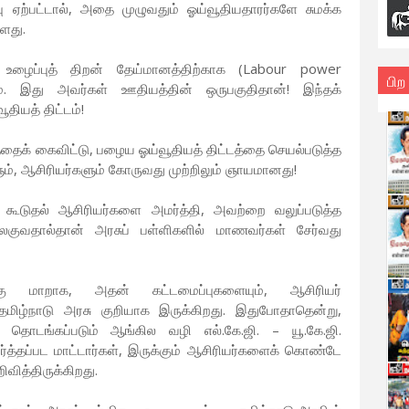
்பு ஏற்பட்டால், அதை முழுவதும் ஓய்வூதியதாரர்களே சுமக்க
்ளது.
் உழைப்புத் திறன் தேய்மானத்திற்காக (Labour power
பிற
ும். இது அவர்கள் ஊதியத்தின் ஒருபகுதிதான்! இந்தக்
தியத் திட்டம்!
த்தைக் கைவிட்டு, பழைய ஓய்வூதியத் திட்டத்தை செயல்படுத்த
ம், ஆசிரியர்களும் கோருவது முற்றிலும் ஞாயமானது!
ி கூடுதல் ஆசிரியர்களை அமர்த்தி, அவற்றை வலுப்படுத்த
ிலகுவதால்தான் அரசுப் பள்ளிகளில் மாணவர்கள் சேர்வது
்கு மாறாக, அதன் கட்டமைப்புகளையும், ஆசிரியர்
தமிழ்நாடு அரசு குறியாக இருக்கிறது. இதுபோதாதென்று,
் தொடங்கப்படும் ஆங்கில வழி எல்.கே.ஜி. – யூ.கே.ஜி.
மர்த்தப்பட மாட்டார்கள், இருக்கும் ஆசிரியர்களைக் கொண்டே
வித்திருக்கிறது.