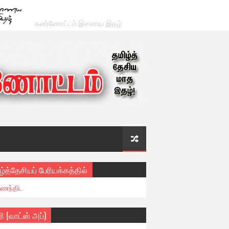
கண்ணோட்டம் இணைய இதழ்
ழ்த்தேசியப் பேரியக்கத்தில்
ைந்திட
ரி (வாட்ஸ் அப்)