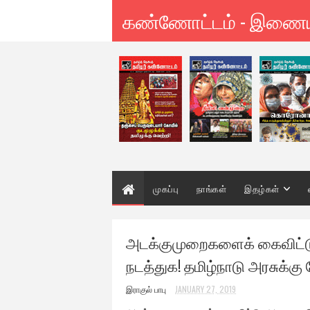
கண்ணோட்டம் - இணை
முகப்பு
நாங்கள்
இதழ்கள்
அடக்குமுறைகளைக் கைவிட்டு 
நடத்துக! தமிழ்நாடு அரசுக்கு
இராகுல் பாபு
JANUARY 27, 2019