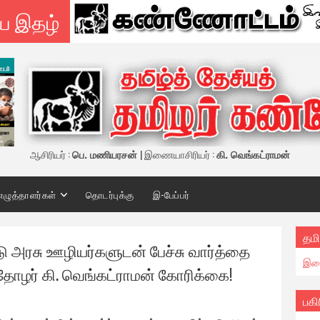
ய இதழ்
ஆசிரியர் :
பெ. மணியரசன்
| இணையாசிரியர் :
கி. வெங்கட்ராமன்
எழுத்தாளர்கள்
தொடர்புக்கு
இ-பேப்பர்
தமி
அரசு ஊழியர்களுடன் பேச்சு வார்த்தை
இண
 தோழர் கி. வெங்கட்ராமன் கோரிக்கை!
பகி