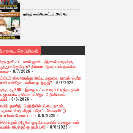
தமிழர் கண்ணோட்டம் 2020 மே
...
்போதைய செய்திகள்
க்கு தனி கட்டணம் தான்.. ஆனால் யாருக்கு
ுந்தும் தெரியுமா? நிர்மலா சீதாராமன் முக்கிய
க்கம்
- 8/7/2026
-
ய்யிடம் விவாகரத்து கேட்ட மனுவை வாபஸ் பெற்ற
வி சங்கீதா.. என்ன நடந்தது?
- 8/7/2026
-
க்கு ரூ.800.. இதை வச்சு வாடிப்பட்டிக்கு தான்
 முடியும்.. தவெக பட்ஜெட் அறிவிப்பால்
்பம்!
- 8/6/2026
-
யில் துண்டு, நெற்றியில் பட்டை நாமம்..
முதலமைச்சர் விஜய் ப்ரோ”.. கோஷமிட்டு
சாயிகள் போராட்டம்!
- 8/6/2026
-
ுச்செந்தூர் அருகே குடிபோதையில் சொகுசு கார்
ியதில் விபத்து! ஒருவர் பலி!
- 8/6/2026
-