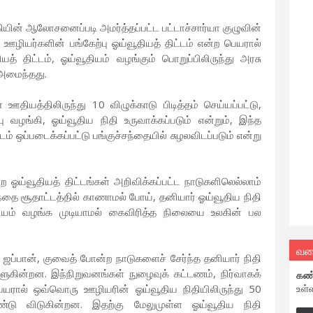
கியின் ஆலோசனைப்படி அமர்த்தப்பட்ட பட்டாச்சார்யா குழுவின்
ம். ஊழியர்களின் பங்கேற்பு ஓய்வூதியத் திட்டம் என்ற பெயரால்
யத் திட்டம், ஓய்வூதியம் வழங்கும் பொறுப்பிலிருந்து அரசு
 அமைந்தது.
தியத்திலிருந்து 10 விழுக்காடு பிடித்தம் செய்யப்பட்டு,
 வழங்கி, ஓய்வூதிய நிதி உருவாக்கப்படும் என்றும், இந்த
ம் ஒப்படைக்கப்பட்டு பங்குச்சந்தையில் சுழலவிடப்படும் என்று
 ஓய்வூதியத் திட்டங்கள் அறிவிக்கப்பட்ட நாடுகளிலெல்லாம்
ந்தை சூதாட்டத்தில் காணாமல் போய், தனியார் ஓய்வூதிய நிதி
ூதியம் வழங்க முடியாமல் கைவிரித்த நிலையை உலகின் பல
வல
படி ஜப்பான், குவைத் போன்ற நாடுகளைச் சேர்ந்த தனியார் நிதி
ுகின்றன. இந்நிறுவனங்கள் நுழைவுக் கட்டணம், நிர்வாகக்
கண
உள்
ெயரால் ஒவ்வொரு ஊழியரின் ஓய்வூதிய நிதியிலிருந்து 50
ண்டு விடுகின்றன. இதற்கு மேலுமுள்ள ஓய்வூதிய நிதி