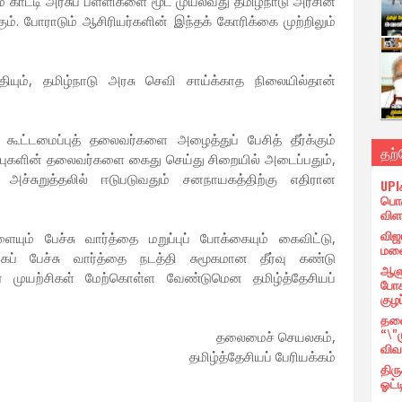
 காட்டி அரசுப் பள்ளிகளை மூட முயல்வது தமிழ்நாடு அரசின்
ும். போராடும் ஆசிரியர்களின் இந்தக் கோரிக்கை முற்றிலும்
தியும், தமிழ்நாடு அரசு செவி சாய்க்காத நிலையில்தான்
கூட்டமைப்புத் தலைவர்களை அழைத்துப் பேசித் தீர்க்கும்
தற
புகளின் தலைவர்களை கைது செய்து சிறையில் அடைப்பதும்,
அச்சுறுத்தலில் ஈடுபடுவதும் சனநாயகத்திற்கு எதிரான
UPI
பொர
விள
விஜ
ும் பேச்சு வார்த்தை மறுப்புப் போக்கையும் கைவிட்டு,
மனை
கப் பேச்சு வார்த்தை நடத்தி சுமூகமான தீர்வு கண்டு
ஆளு
ர முயற்சிகள் மேற்கொள்ள வேண்டுமென தமிழ்த்தேசியப்
போக
குழப
தலை
“\"
தலைமைச் செயலகம்,
விவ
தமிழ்த்தேசியப் பேரியக்கம்
திர
ஓட்ட