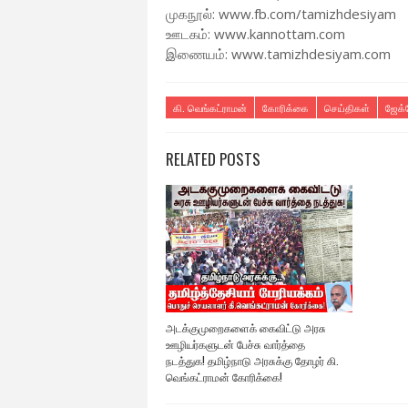
முகநூல்: www.fb.com/tamizhdesiyam
ஊடகம்: www.kannottam.com
இணையம்: www.tamizhdesiyam.com
கி. வெங்கட்ராமன்
கோரிக்கை
செய்திகள்
ஜேக்
RELATED POSTS
அடக்குமுறைகளைக் கைவிட்டு அரசு
ஊழியர்களுடன் பேச்சு வார்த்தை
நடத்துக! தமிழ்நாடு அரசுக்கு தோழர் கி.
வெங்கட்ராமன் கோரிக்கை!