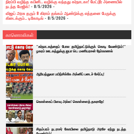
நிரம்பி வழிந்த கபினி.. வழிக்கு வந்தது கர்நாடகா! மேட்டூர் அணையில்
நடந்த மேஜிக்!
- 8/5/2026
-
விஜய் அரசு தரும் 8 கிராம் தங்கம் ஆண்டுக்கு எத்தனை பேருக்கு
கிடைக்கும்.. டிகோடிங்
- 8/5/2026
-
காணொலிகள்
"கர்நாடகத்தைப் போல தமிழ்நாட்டுக்குக் கொடி வேண்டும்!"
ழகரம் ஊடகத்துக்கு ஐயா பெ. மணியரசன் நோ்காணல்
ஆரியத்துவா பயிற்சிக்கே அக்னிப் படைச் சேர்ப்பு!
கொள்கைப் பிளவு அல்ல! கொள்ளைத் தகராறே!
சிதம்பரம் நடராசர் கோயிலை தமிழ்நாடு அரசே ஏற்று நடத்த
வேண்டும்!