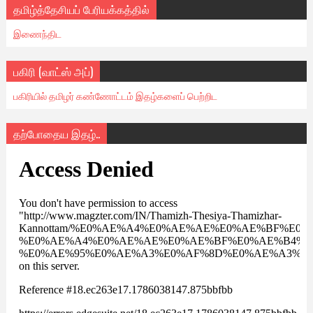
தமிழ்த்தேசியப் பேரியக்கத்தில்
இணைந்திட
பகிரி (வாட்ஸ் அப்)
பகிரியில் தமிழர் கண்ணோட்டம் இதழ்களைப் பெற்றிட
தற்போதைய இதழ்..