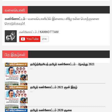
வலையொளி
கண்ணோட்டம்
- வலையொளியில் இணைய கீழே உள்ள பொத்தானை
சொடுக்கவும்!
பிற இதழ்கள்
தமிழ்த்தேசியத் தமிழர் கண்ணோட்டம் - ஆகத்து 2021
...
தமிழர் கண்ணோட்டம் 2021 சூன் இதழ்
...
தமிழர் கண்ணோட்டம் 2020 சூலை