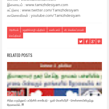
இணையம் : www.tamizhdesiyam.com
சுட்டுரை : www.twitter.com/Tamizhdesiyam
காணொலிகள் : youtube.com/Tamizhdesiyam
அரசியல்
உறுதிமொழி பத்திரம்
கண்டனம்
கி. வெங்கட்ராமன்
செய்திகள்
RELATED POSTS
சித்த மருத்துவப் பயிற்சிக் கையேடு - நூல் வெளியீடு! - சென்னையிலிருந்து
நேரலையில்..!!!