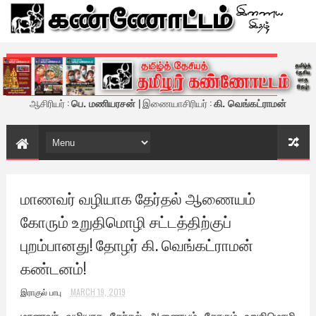
கண்ணோட்டம் - இணைய இதழ்
ஆசிரியர் :
பெ. மணியரசன்
| இணையாசிரியர் :
கி. வெங்கட்ராமன்
மாணவர் வழியாக தேர்தல் ஆணையம்
கோரும் உறுதிமொழி சட்டத்திற்குப்
புறம்பானது! தோழர் கி. வெங்கட்ராமன்
கண்டனம்!
இராகுல் பாபு
MARCH 19, 2019