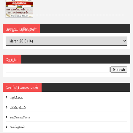
பழைய பதிவுகள்
தேடுக
செய்தி வகைகள்
அறிக்கை
ஆர்ப்பாட்டம்
காணொளிகள்
செய்திகள்