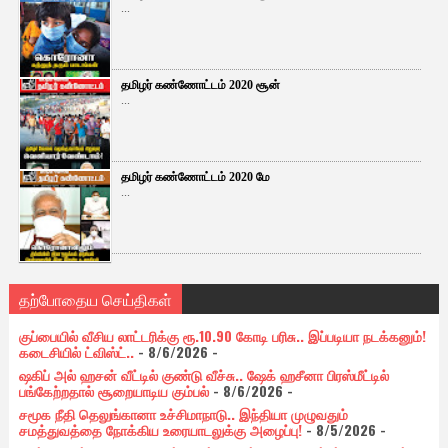
...
தமிழர் கண்ணோட்டம் 2020 சூன்
...
தமிழர் கண்ணோட்டம் 2020 மே
...
தற்போதைய செய்திகள்
குப்பையில் வீசிய லாட்டரிக்கு ரூ.10.90 கோடி பரிசு.. இப்படியா நடக்கனும்!
கடைசியில் ட்விஸ்ட்..
- 8/6/2026
-
ஷகிப் அல் ஹசன் வீட்டில் குண்டு வீச்சு.. ஷேக் ஹசீனா பிரஸ்மீட்டில்
பங்கேற்றதால் சூறையாடிய கும்பல்
- 8/6/2026
-
சமூக நீதி தெலுங்கானா உச்சிமாநாடு.. இந்தியா முழுவதும்
சமத்துவத்தை நோக்கிய உரையாடலுக்கு அழைப்பு!
- 8/5/2026
-