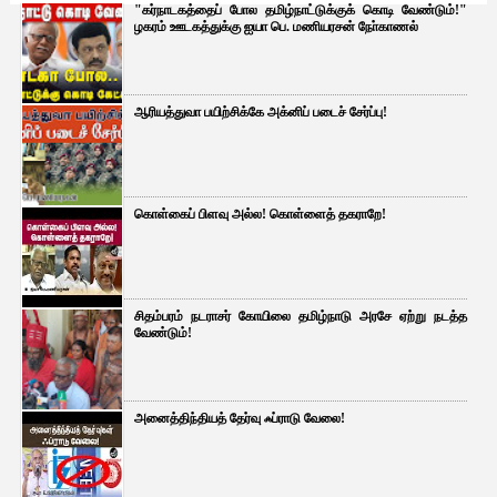
"கர்நாடகத்தைப் போல தமிழ்நாட்டுக்குக் கொடி வேண்டும்!"
ழகரம் ஊடகத்துக்கு ஐயா பெ. மணியரசன் நோ்காணல்
ஆரியத்துவா பயிற்சிக்கே அக்னிப் படைச் சேர்ப்பு!
கொள்கைப் பிளவு அல்ல! கொள்ளைத் தகராறே!
சிதம்பரம் நடராசர் கோயிலை தமிழ்நாடு அரசே ஏற்று நடத்த
வேண்டும்!
அனைத்திந்தியத் தேர்வு ஃப்ராடு வேலை!