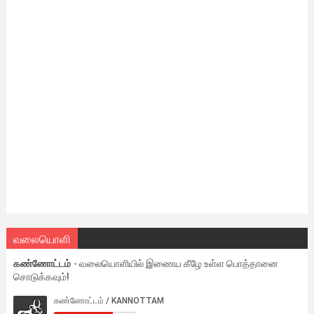
வலையொளி
கண்ணோட்டம்
- வலையொளியில் இணைய கீழே உள்ள பொத்தானை
சொடுக்கவும்!