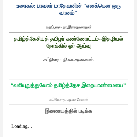
உரைகல்
:
பாவலர்
மாதேவனின்
"
எனக்கென
ஒரு
வானம்
"
மதிப்புரை -
நா
.
இராசரகுனாதன்
தமிழ்த்தேசியத்
தமிழர்
கண்ணோட்டம்
--
இதழியல்
நோக்கில்
ஓர்
ஆய்வு
கட்டுரை -
தி
.
மா
.
சரவணன்
.
“
வலியுறுத்துவோம்
தமிழ்த்தேச
இறையாண்மையை
”
கட்டுரை -
நா
.
ஞானசேகரன்
இணையத்தில் படிக்க