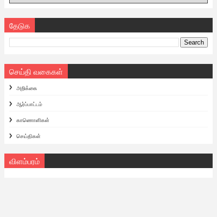
தேடுக
செய்தி வகைகள்
அறிக்கை
ஆர்ப்பாட்டம்
காணொளிகள்
செய்திகள்
விளம்பரம்