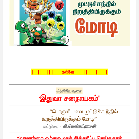
| || ||| உள்ளே
||| || |
ஆசிரியவுரை
இதுவா
சனநாயகம்
'
'
“
பொருளியலை
முட்டுச்ச
ந்தில்
நிருத்தியிருக்கும்
மோடி
”
கட்டுரை -
கி.வெங்கட்ராமன்
“
வரலாற்றை
ஒற்றைமுகச்
சித்தரிப்பு
செய்ததால்