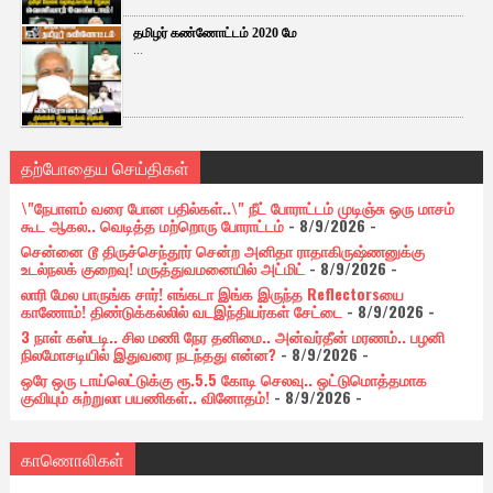
தமிழர் கண்ணோட்டம் 2020 மே
...
தற்போதைய செய்திகள்
\"நேபாளம் வரை போன பதில்கள்..\" நீட் போராட்டம் முடிஞ்சு ஒரு மாசம்
கூட ஆகல.. வெடித்த மற்றொரு போராட்டம்
- 8/9/2026
-
சென்னை டூ திருச்செந்தூர் சென்ற அனிதா ராதாகிருஷ்ணனுக்கு
உடல்நலக் குறைவு! மருத்துவமனையில் அட்மிட்
- 8/9/2026
-
லாரி மேல பாருங்க சார்! எங்கடா இங்க இருந்த Reflectorsயை
காணோம்! திண்டுக்கல்லில் வடஇந்தியர்கள் சேட்டை
- 8/9/2026
-
3 நாள் கஸ்டடி.. சில மணி நேர தனிமை.. அன்வர்தீன் மரணம்.. பழனி
நிலமோசடியில் இதுவரை நடந்தது என்ன?
- 8/9/2026
-
ஒரே ஒரு டாய்லெட்டுக்கு ரூ.5.5 கோடி செலவு.. ஒட்டுமொத்தமாக
குவியும் சுற்றுலா பயணிகள்.. வினோதம்!
- 8/9/2026
-
காணொலிகள்