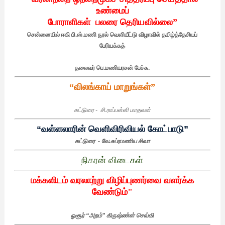
உண்மைப்
போராளிகள்
பலரை
தெரியவில்லை
”
சென்னையில்
ஈகி
பி
.
ஸ்
.
மணி
நூல்
வெளியீட்டு
விழாவில்
தமிழ்த்தேசியப்
பேரியக்கத்
தலைவர்
பெ
.
மணியரசன்
பேச்சு
.
“
விலங்காய்
மாறுங்கள்
”
கட்டுரை -
சி
.
ராப்பள்ளி
மாதவன்
“
வள்ளலாரின்
வெளிவிரிவியல்
கோட்பாடு
”
கட்டுரை -
வே
.
சுப்ரமணிய
சிவா
நிகரன் விடைகள்
மக்களிடம்
வரலாற்று
விழிப்புணர்வை
வளர்க்க
வேண்டும்
"
ஓசூர்
“
அறம்
”
கிருஷ்ண்ன்
செவ்வி