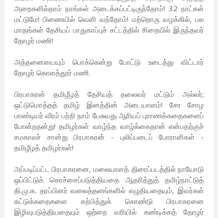
அறைகளில்தாம் நாங்கள் அடைக்கப்பட்டிருந்தோம்! 32 நாட்கள்
மட்டுமே! பிணையில் வெளி வந்தோம்! மற்றொரு வழக்கில், பல
மாதங்கள் தேசியப் பாதுகாப்புச் சட்டத்தில் சிறையில் இருந்தவர்
தோழர் மணி!
அத்தனையையும் பொக்கென்று போட்டு உடைத்து விட்டார்
தோழர் கொளத்தூர் மணி.
பிரபாகரன் தமிழீழத் தேசியத் தலைவர் மட்டும் அல்லர்;
ஒட்டுமொத்தத் தமிழ் இனத்தின் அடையாளம்! சேர சோழ
பாண்டியர் வீரம் பற்றி நாம் பேசுவது ஆரியப் புராணக்கதைகளைப்
போன்றதன்று! தமிழர்கள் வாழ்ந்த வாழ்க்கைதான் என்பதற்குச்
சமகாலச் சான்று பிரபாகரன் - புலிப்படைப் போராளிகள் -
தமிழீழத் தமிழர்கள்!
அப்படிப்பட்ட பிரபாகரனை, மலையாளத் திரைப்படத்தில் நாயோடு
ஒப்பிட்டுக் கொச்சைப்படுத்தியதை ஆதரித்துத் தமிழ்நாட்டுத்
தி.மு.க. தரப்பினர் வலைத்தளங்களில் எழுதியதையும், இவர்கள்
கட்டுக்கதைகளை கற்பித்துக் கொண்டு பிரபாகரனை
இழிவுபடுத்தியதையும் ஒற்றை வரியில் கண்டிக்கத் தோழர்