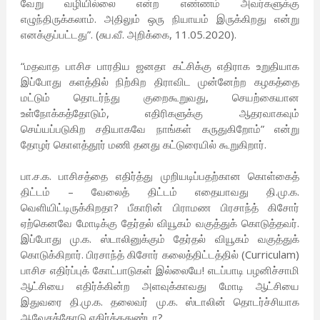
வேறு வழியில்லை என்ற எண்ணம் அவர்களுக்கு
எழுந்திருக்கலாம். அதிலும் ஒரு நியாயம் இருக்கிறது என்று
எனக்குப்பட்டது”. (சுப.வீ. அறிக்கை, 11.05.2020).
“மதவாத பாசிச பாரதிய ஜனதா கட்சிக்கு எதிராக உறுதியாக
இப்போது களத்தில் நிற்கிற திராவிட முன்னேற்ற கழகத்தை
மட்டும் தொடர்ந்து குறைகூறுவது, செயற்கையான
உள்நோக்கத்தோடும், எதிரிகளுக்கு ஆதரவாகவும்
செய்யப்படுகிற சதியாகவே நாங்கள் கருதுகிறோம்” என்று
தோழர் கொளத்தூர் மணி தனது கட்டுரையில் கூறுகிறார்.
பா.ச.க. பாசிசத்தை எதிர்த்து முறியடிப்பதற்கான கொள்கைத்
திட்டம் – வேலைத் திட்டம் எதையாவது தி.மு.க.
வெளியிட்டிருக்கிறதா? பீகாரின் பிராமண பிரசாந்த் கிசோர்
ஏற்கெனவே மோடிக்கு தேர்தல் வியூகம் வகுத்துக் கொடுத்தவர்.
இப்போது மு.க. ஸ்டாலினுக்கும் தேர்தல் வியூகம் வகுத்துக்
கொடுக்கிறார். பிரசாந்த் கிசோர் கலைத்திட்டத்தில் (Curriculam)
பாசிச எதிர்ப்புக் கோட்பாடுகள் இல்லையே! எடப்பாடி பழனிச்சாமி
ஆட்சியை எதிர்க்கின்ற அளவுக்காவது மோடி ஆட்சியை
இதுவரை தி.மு.க. தலைவர் மு.க. ஸ்டாலின் தொடர்ச்சியாக
ஆவேசத்தோடு எதிர்த்ததுண்டா?