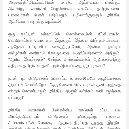
அனைத்திந்தியக்கட்சிகள் மாநில ஆட்சியைப் பிடிக்கும்
அளவிற்கு வளர்ச்சி பெறவில்லை. எனவே, தமிழர்களைப்
பகைவர்கள் போல் பார்ப்பதும், பழிவாங்குவதும் இந்திய
ஆட்சியாளர்களுக்கு வழக்கம்!
ஒரு நாட்டின் உள்நாட்டுக் கொள்கையின் நீட்சியாகவே
வெளிநாட்டுக் கொள்கை இருக்கும். இந்தியாவில் தமிழர்களை
சந்தேகப் பட்டியலில் வைத்திருப்போர், அண்டை நாட்டில்
தமிழர்கள் தனிநாடு கோருவதை ஆதரிப்பார்களா? அதிலும்,
“ஆரிய இனத்தைச்” சேர்ந்த சிங்களர்களின் ஆதிக்கத்திற்கு
எதிராக தமிழர்கள் தனி ஈழம் அமைப்பதை ஏற்பார்களா?
நான் ஈழ விடுதலைப் போராட்ட காலத்திலேயே எழுதியதைத்
திரும்பச் சொல்கிறேன்: “ஒரு வேளை சிங்களர்கள் தனி ஈழத்தை
ஏற்றுக் கொண்டாலும், இந்திய ஆளும் வர்க்கம் தனி ஈழத்தை
ஏற்காது!”.
இந்திய அரசுதான் மேற்கத்திய நாடுகள் உட்பட பல
அயல்நாடுகளிடம் விடுதலைப் புலிகளுக்கு எதிரான
சிங்களர்களின் போருக்கு ஆதரவு திரட்டித் தந்தது. இந்திய
அரசின் வற்புறுத்தலால் தான் அமெரிக்கா, பிரிட்டன், பிரான்சு