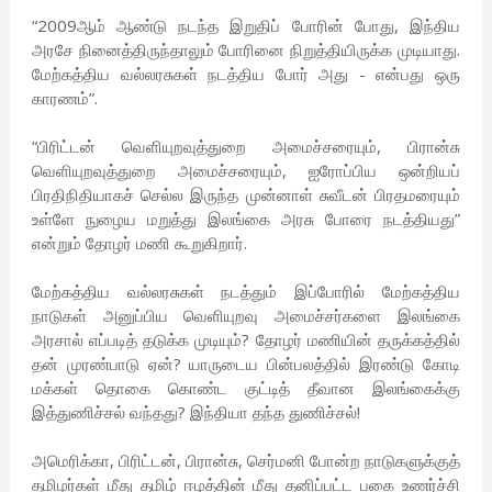
“2009ஆம் ஆண்டு நடந்த இறுதிப் போரின் போது, இந்திய
அரசே நினைத்திருந்தாலும் போரினை நிறுத்தியிருக்க முடியாது.
மேற்கத்திய வல்லரசுகள் நடத்திய போர் அது - என்பது ஒரு
காரணம்”.
“பிரிட்டன் வெளியுறவுத்துறை அமைச்சரையும், பிரான்சு
வெளியுறவுத்துறை அமைச்சரையும், ஐரோப்பிய ஒன்றியப்
பிரதிநிதியாகச் செல்ல இருந்த முன்னாள் சுவீடன் பிரதமரையும்
உள்ளே நுழைய மறுத்து இலங்கை அரசு போரை நடத்தியது”
என்றும் தோழர் மணி கூறுகிறார்.
மேற்கத்திய வல்லரசுகள் நடத்தும் இப்போரில் மேற்கத்திய
நாடுகள் அனுப்பிய வெளியுறவு அமைச்சர்களை இலங்கை
அரசால் எப்படித் தடுக்க முடியும்? தோழர் மணியின் தருக்கத்தில்
தன் முரண்பாடு ஏன்? யாருடைய பின்பலத்தில் இரண்டு கோடி
மக்கள் தொகை கொண்ட குட்டித் தீவான இலங்கைக்கு
இத்துணிச்சல் வந்தது? இந்தியா தந்த துணிச்சல்!
அமெரிக்கா, பிரிட்டன், பிரான்சு, செர்மனி போன்ற நாடுகளுக்குத்
தமிழர்கள் மீது தமிழ் ஈழத்தின் மீது தனிப்பட்ட பகை உணர்ச்சி