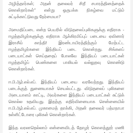
அழித்தார்கள்; அதன் தலைவர் சிறீ சபாரத்தினத்தைக்
கொன்றார்கள்” என்று ஒருபக்க நிகழ்வை மட்டும்
சுட்டிக்காட்டுவது நேர்மையா?
அமைதிப்படை என்ற பெயரில் விடுதலைப்புலிகளுக்கு எதிராக -
ஈழத்தமிழர்களுக்கு எதிராக ஆக்கிரமிப்புப் படையை ஏவினார்
இராசீவ் காந்தி! இரண்டாயிரத்திற்கும் மேற்பட்ட
ஈழத்தமிழர்களை இந்தியப் படை கொன்றது. சிங்களப்
படையாட்கள் செய்ததைப் போலவே இந்தியப் படையாட்கள்
ஈழத்தமிழ்ப் பெண்களை பாலியல் வல்லுறவு கொண்டு
கொன்றார்கள்.
ஈ.பி.ஆர்.எல்.எப். இந்தியப் படையை வரவேற்றது. இந்தியப்
படைக்குத் துணையாகச் செயல்பட்டது. விடுதலைப் புலிகளை
அடையாளம் காட்டி, அவர்களை இந்தியப் படையாட்கள் சுட்டுக்
கொல்ல உதவியது. இதற்கு எதிர்வினையாக சென்னையில்
ஈ.பி.ஆர்.எல்.எப். முகாமைத் தாக்கி, அதன் தலைவர் பத்மநாபா
உள்ளிட்டோரை புலிகள் கொன்றார்கள்.
இந்த வரலாறெல்லாம் என்னைவிடத் தோழர் கொளத்தூர் மணி