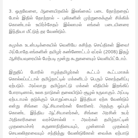
3. ஒருவேளை, ஆனையிறவில் இலங்கைப் படை தோற்றதைப்
போல் இதில் தோற்றால் – புலிகளின் முற்றுகைக்குள் சிக்கிக்
கொண்டால் உயிர்ச்சேதம் இல்லாமல் எங்கள் படையினரை
இந்தியா மீட்டுத் தர வேண்டும்.
கமுக்க உடன்படிக்கையில் வெளியே கசிந்த செய்திகள் இவை!
அப்போதே எங்களின் தமிழர் கண்ணோட்டம் ஏப்ரல் (2008) இதழ்
ஆசிரியவுரையில் மேற்படி மூன்று கூறுகளையும் வெளியிட்டோம்.
இறுதிப் போரில் ஈழத்தமிழர்கள் கூட்டம் கூட்டமாகக்
கொல்லப்பட்டால் தமிழ்நாட்டில் மக்களிடம் பெரும் கொந்தளிப்பு
ஏற்படும். அவ்வாறு தமிழ்நாட்டு மக்கள் வீதியில் இறங்கிப்
போராடினால், உலக நாடுகள் தலையிடும் சூழல் உருவாகும். அப்படி
ஏற்படாமல் தடுக்கும் பொறுப்பையும் இந்தியா ஏற்க வேண்டும்
என்று சிங்கள ஆட்சியாளர்கள் கோரினர். அதற்கு ஒப்புக்
கொண்ட இந்திய ஆட்சியாளர்கள், சிங்கள அரசின் உயர்
அதிகாரிகளை வரச்சொல்லி – அவர்கள் தமிழ்நாட்டின்
முதலமைச்சர் கருணாநிதியையும், முன்னாள் முதல்வர்
செயலலிதாவையும் சந்தித்து வேண்டுகோள் வைக்க ஏற்பாடு