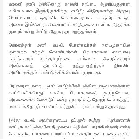
காலனி நாடு இன்னொரு காலனி நாட்டை ஆதரிப்பதுதான்
வலிமையாக இருந்திருக்கிறது. தமிழீழ விடுதலைக்கு ஆதரவு
கொடுக்காமல், ஒதுங்கிக் கொள்வதற்காக – தந்திரமாக ஓர்
அடிமை இன்னொரு அடிமையின் விடுதலையை எப்படி ஆதரிக்க
முடியும் என்று கேட்டு ஆதரவு தர மறுத்துள்ளார்.
கொளத்தூர் மணி, சுப.வீ. போன்றவர்கள் நடைமுறையில்
ஒன்றைக் கற்றுக் கொண்டார்கள். பிரபாகரனை எவ்வளவு
புகழ்ந்தாலும் ஈழத்தமிழர்களை எவ்வளவு ஆதரித்தாலும்
அவர்களைத் திராவிடத் தத்துவத்திற்கும் திராவிட
அரசியலுக்கும் பயன்படுத்திக் கொள்ள முடியாது.
பிரபாகரன் என்ற படிமம் தமிழ்த்தேசியத்தின் வடிவமாகத்தான்
காட்சியளிக்கிறது! எனவே, பிரபாகரனைத் தூற்றுவோரை
அரவணைக்க வேண்டும் என்ற முடிவுக்குத் தோழர் கொளத்தூர்
மணியும், தோழர் சுப.வீ.யும் வந்துவிட்டார்கள் என்று தெரிகிறது.
இதோ சுப.வீ. அவர்களுடைய ஒப்புதல் கூற்று : “புலிகளைக்
காட்டிக் காட்டித்தானே திமுகவை அழிக்கப் பார்க்கின்றனர் என்ற
கோபத்தில், புலிகளைப் பற்றிய பிம்பத்தையே உடைப்பதைத் தவிர