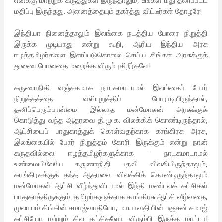
எனக்கு மாற்றுக் கருத்துகள் இருந்தாலும், உங்கள் மீது தனிப்பட்ட
மதிப்பு இருந்தது. அனைத்தையும் தகர்த்து விட்டீர்கள் தோழரே!
இந்தியா நினைத்தாலும் இலங்கை நடத்திய போரை நிறுத்தி
இருக்க முடியாது என்று கூறி, ஆரிய இந்திய அரசு
ஈழத்தமிழர்களை இனப்படுகொலை செய்ய சிங்கள அரசுக்குத்
துணை போனதை மறைக்க விரும்புகிறீர்களே!
கருணாநிதி வஞ்சகமாக நாடகமாடாமல் இலங்கைப் போர்
நிறுத்தத்தை வலியுறுத்திப் போராடியிருந்தால்,
தனிப்பெரும்பான்மை இல்லாத மன்மோகன் அரசுக்குக்
கொடுத்து வந்த ஆதரவை தி.மு.க. விலக்கிக் கொண்டிருந்தால்,
ஆட்சியைப் பாதுகாத்துக் கொள்வதற்காக காங்கிரசு அரசு,
இலங்கையில் போர் நிறுத்தம் கோரி இருக்கும் என்று நான்
கருதவில்லை. ஈழத்தமிழர்களுக்காக – நாடகமாடாமல்
உண்மையிலேயே கருணாநிதி பதவி விலகியிருந்தாலும்,
காங்கிரசுக்குத் தந்த ஆதரவை விலக்கிக் கொண்டிருந்தாலும்
மன்மோகன் ஆட்சி வீழ்ந்துவிடாமல் இந்தி மண்டலக் கட்சிகள்
பாதுகாத்திருக்கும். தமிழர்களுக்காக காங்கிரசு ஆட்சி வீழ்வதை,
முலாயம் சிங்கின் சமாஜ்வாதியோ, மாயாவதியின் பகுசன் சமாஜ்
கட்சியோ மற்றும் சில கட்சிகளோ விரும்பி இருக்க மாட்டா!