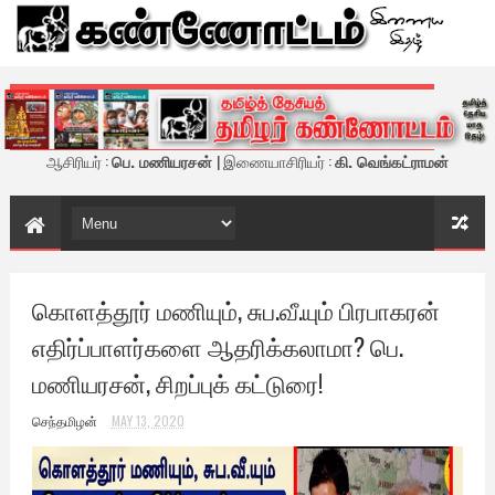
கண்ணோட்டம் - இணைய இதழ்
ஆசிரியர் :
பெ. மணியரசன்
| இணையாசிரியர் :
கி. வெங்கட்ராமன்
கொளத்தூர் மணியும், சுப.வீ.யும் பிரபாகரன்
எதிர்ப்பாளர்களை ஆதரிக்கலாமா? பெ.
மணியரசன், சிறப்புக் கட்டுரை!
செந்தமிழன்
MAY 13, 2020