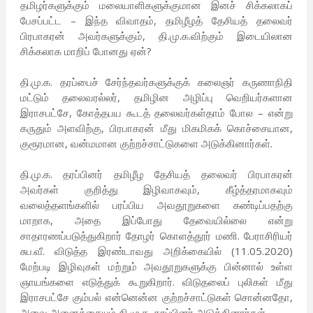
தமிழர்களுக்கும் மலையாளிகளுக்குமான இனச் சிக்கலாகப்
பேசப்பட்ட – இந்த விவாதம், தமிழீழத் தேசியத் தலைவர்
பிரபாகரன் அவர்களுக்கும், தி.மு.க.விற்கும் இடையிலான
சிக்கலாக மாறிப் போனது ஏன்?
தி.மு.க. தரப்பைச் சேர்ந்தவர்களுக்குக் கலைஞர் கருணாநிதி
மட்டும் தலைவரல்லர், தமிழின அழிப்பு வெறியர்களான
இராசபட்சே, கோத்தபய கூடத் தலைவர்கள்தாம் போல – என்று
கருதும் அளவிற்கு, பிரபாகரன் மீது மிகமிகக் கொச்சையான,
குரூரமான, வன்மமான குற்றச்சாட்டுகளை அடுக்கினார்கள்.
தி.மு.க. தரப்பினர் தமிழீழ தேசியத் தலைவர் பிரபாகரன்
அவர்கள் குறித்து இழிவாகவும், கீழ்த்தரமாகவும்
வலைத்தளங்களில் பரப்பிய அவதூறுகளை கண்டிப்பதற்கு
மாறாக, அதை இப்போது தேவையில்லை என்று
சாதாரணப்படுத்துகிறார் தோழர் கொளத்தூர் மணி. பேராசிரியர்
சுப.வீ. விடுத்த இரண்டாவது அறிக்கையில் (11.05.2020)
மேற்படி இழிவுகள் மற்றும் அவதூறுகளுக்கு பின்னால் உள்ள
ஞாயங்களை எடுத்துக் கூறுகிறார். விடுதலைப் புலிகள் மீது
இராசபட்சே கும்பல் என்னென்ன குற்றச்சாட்டுகள் சொன்னதோ,
அவை அனைத்தையும் தி.மு.க. தரப்பினர் அடுக்கினார்கள்.