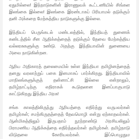
ஏதுமில்லை! இந்நாடுகளின் இராணுவக் கூட்டணியில் சிங்கள
இலங்கை இல்லை! இலங்கை இரண்டாகப் பிரியாமல் தடுக்கும்
தனி அக்கறை மேற்கத்திய நாடுகளுக்கு இல்லை.
இந்தியப் பெருங்கடல் மண்டலத்தில், இந்தியத் துணைக்
கண்டத்தில் சீன ஆதிக்கத்தைத் தடுக்கும் தேவை மேற்கத்திய
வல்லரசுகளுக்கு உண்டு. அதற்கு இந்தியாவின் துணையை
அவை நாடுகின்றன.
ஆரிய அதிகாரத் தலைமையில் உள்ள இந்தியா தமிழினத்தைத்
தனது வரலாற்றுப் பகை இனமாகப் பார்க்கிறது. இந்தியாவில்
மாநிலங்களுக்குத் தன்னாட்சி இல்லை என்றாலும்,
தமிழ்நாட்டிற்கு எதிராகக் கூடுதலான இனப்பாகுபாடு
காட்டுகிறது இந்திய அரசு!
சங்க காலத்திலிருந்து ஆரியத்தை எதிர்த்து வருபவர்கள்
தமிழர்கள்; சமற்கிருதத்தைத் தேவமொழி என்று ஏற்காதவர்கள்.
ஆன்மிகத்திலும் இருபதாம் நூற்றாண்டு அரசியலிலும்
பிராமணிய ஆதிக்கத்தை எதிர்த்தவர்கள் தமிழர்கள். தமிழ்நாடு
விடுதலை கோரியவர்கள். இப்பொழுதும