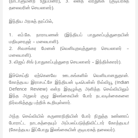
(நாடாளுமன்ற உறுப்பினர்), 3. லலித் வீரதுங்க (குடியரசுத்
தலைவரின் செயலாளர்).
இந்திய அரசுத் தரப்பில்,
1. எம்.கே. நாராயணன் (இந்தியப் பாதுகாப்புத்துறையின்
மதியுரைஞர் – மலையாளி).
2. சிவசங்கர மேனன் (வெளியுறவுத்துறை செயலாளர் –
மலையாளி).
3. விஜய் சிங் (பாதுகாப்புத்துறை செயலாளர் – இந்திக்காரர்).
இச்செய்தி ஏற்கெனவே ஊடகங்களில் வெளியானதுதான்.
கோத்தபய இராசபட்சே இந்தியன் டிஃபென்ஸ் ரிவ்வியூ (Indian
Defence Review) என்ற இதழுக்கு அளித்த செவ்வியிலும்
இந்த அறுவர் குழு இலங்கையின் போர் நடவடிக்கைகளை
நிர்வகித்தது பற்றிக் கூறியுள்ளார்.
அந்த செவ்வியில் கருணாநிதியின் போர் நிறுத்த உண்ணாப்
போராட்ட நாடகத்தையும் அம்பலப்படுத்திவிட்டார் கோத்தபய!
(கோத்தபய இப்போது இலங்கையின் குடியரசுத் தலைவர்).