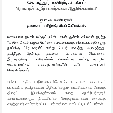
கொளத்தூர் மணியும், சுப.வீ.யும்
பிரபாகரன் எதிர்ப்பாளர்களை ஆதரிக்கலாமா?
ஐயா பெ. மணியரசன்,
தலைவர் - தமிழ்த்தேசியப் பேரியக்கம்.
மலையாள நடிகர் மம்முட்டியின் மகன் துல்கர் சல்மான் நடித்த
“வரனே அவசியமுண்டே” என்ற மலையாளத் திரைப்படத்தில் ஒரு
நாய்க்கு “பிரபாகரன்” என்று பெயர் வைத்து அழைத்தது,
தமிழீழத் தேசியத் தலைவர் பிரபாகரன் அவர்களை
இழிவுபடுத்தும் உள்நோக்கம் கொண்டது என்று, தமிழின
உணர்வாளர்கள் வலைத்தளங்களில் கடும் கண்டனம்
தெரிவித்தனர்.
இந்தப் படத்தில் மட்டுமல்ல, ஏற்கெனவே ஏராளமான மலையாளப்
படங்களில் தமிழர்களை இழிவுபடுத்தும் காட்சிகளைக் கேரளத்
திரைப்பட இயக்குநர்களும் கதை ஆசிரியர்களும்
கதாநாயகர்களும் திட்டமிட்டுச் சேர்த்துள்ளார்கள் என்பதை
எழுத்தாளர் சாம்ராஜ் உட்பட பலர் வரிசையாகப் பட்டியலிட்டார்கள்.