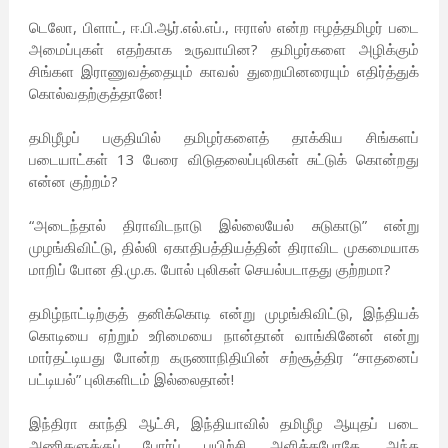
டெலோ, பிளாட், ஈ.பி.ஆர்.எல்.எப்., ஈராஸ் என்ற ஈழத்தமிழர் படை
அமைப்புகள் எதற்காக உருவாயின? தமிழர்களை அழிக்கும்
சிங்கள இராணுவத்தையும் காவல் துறையினரையும் எதிர்த்துக்
கொல்வதற்குத்தானே!
தமிழீழப் பகுதியில் தமிழர்களைத் தாக்கிய சிங்களப்
படையாட்கள் 13 பேரை விடுதலைப்புலிகள் சுட்டுக் கொன்றது
என்ன குற்றம்?
“அடைந்தால் திராவிடநாடு இல்லையேல் சுடுகாடு” என்று
முழங்கிவிட்டு, தில்லி ஏகாதிபத்தியத்தின் திராவிட முகமையாக
மாறிப் போன தி.மு.க. போல் புலிகள் செயல்படாதது குற்றமா?
தமிழ்நாட்டிற்குத் தனிக்கொடி என்று முழங்கிவிட்டு, இந்தியக்
கொடியை ஏற்றும் உரிமையை நான்தான் வாங்கினேன் என்று
மார்தட்டியது போன்ற கருணாநிதியின் சற்சூத்திர “சாதனைப்
பட்டியல்” புலிகளிடம் இல்லைதான்!
இந்திரா காந்தி ஆட்சி, இந்தியாவில் தமிழீழ ஆயுதப் படை
அணிகளுக்குப் போர்ப் பயிற்சி அளித்தபோதே, அந்த