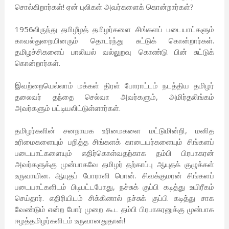
சொல்கிறார்கள்! ஏன் புலிகள் அவர்களைக் கொன்றார்கள்?
1956லிருந்து தமிழீழத் தமிழர்களை சிங்களப் படையாட்களும்
காவல்துறையினரும் தொடர்ந்து சுட்டுக் கொன்றார்கள்.
தமிழச்சிகளைப் பாலியல் வல்லுறவு கொண்டு பின் சுட்டுக்
கொன்றார்கள்.
இவற்றையெல்லாம் மக்கள் திரள் போராட்டம் நடத்திய தமிழர்
தலைவர் தந்தை செல்வா அவர்களும், அமிர்தலிங்கம்
அவர்களும் பட்டியலிட்டுள்ளார்கள்.
தமிழர்களின் சனநாயக உரிமைகளை மட்டுமின்றி, மனித
உரிமைகளையும் பறித்த சிங்களக் காடையர்களையும் சிங்களப்
படையாட்களையும் எதிர்கொள்வதற்காக தம்பி பிரபாகரன்
அவர்களுக்கு முன்பாகவே தமிழர் தற்காப்பு ஆயுதக் குழுக்கள்
உருவாயின. ஆயுதப் போராளி பொன். சிவக்குமரன் சிங்களப்
படையாட்களிடம் பிடிபட்டபோது, நச்சுக் குப்பி கடித்து உயிரீகம்
செய்தார். எதிரியிடம் சிக்கினால் நச்சுக் குப்பி கடித்து சாக
வேண்டும் என்ற போர் முறை கூட தம்பி பிரபாகரனுக்கு முன்பாக
ஈழத்தமிழர்களிடம் உருவானதுதான்!