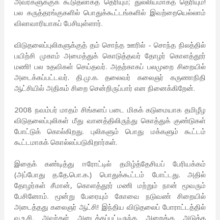
அவர்களுக்குக் கூடுதலாகத் தெரியும்; துல்லியமாகத் தெரியும்!
பல கருத்தரங்குகளில் பொதுக்கூட்டங்களில் இவற்றையெல்லாம்
விலாவாரியாகப் பேசியுள்ளார்.
விடுதலைப்புலிகளுக்குத் தம் சொந்த ஊரில் - சொந்த நிலத்தில்
பயிற்சி முகாம் அமைத்துக் கொடுத்தவர் தோழர் கொளத்தூர்
மணி! பல உதவிகள் செய்தவர். அதற்காகப் பலமுறை சிறையில்
அடைக்கப்பட்டவர். தி.மு.க. தலைவர் கலைஞர் கருணாநிதி
ஆட்சியில் அதிகம் சிறை சென்றிருப்பார் என நினைக்கிறேன்.
2008 நவம்பர் மாதம் சிங்களப் படை மிகக் கடுமையாக தமிழீழ
விடுதலைப்புலிகள் மீது வானத்திலிருந்து கொத்துக் குண்டுகள்
போட்டுக் கொல்கிறது. புலிகளும் பொது மக்களும் கூட்டம்
கூட்டமாகக் கொல்லப்படுகிறார்கள்.
இதைக் கண்டித்து ஈரோட்டில் தமிழ்த்தேசியப் பேரியக்கம்
(அப்போது த.தே.பொ.க.) பொதுக்கூட்டம் போட்டது. அதில்
தோழர்கள் சீமான், கொளத்தூர் மணி மற்றும் நான் மூவரும்
பேசினோம். மூன்று பேரையும் கோவை நடுவண் சிறையில்
அடைத்தது கலைஞர் ஆட்சி! இந்திய விடுதலைப் போராட்டத்தில்
வ.உ.சி. அவர்கள் அடைக்கப்பட்டிருந்த அறைக்கு அடுத்த