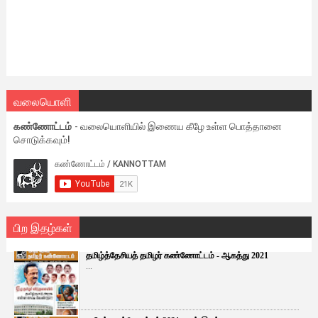
வலையொளி
கண்ணோட்டம்
- வலையொளியில் இணைய கீழே உள்ள பொத்தானை
சொடுக்கவும்!
பிற இதழ்கள்
தமிழ்த்தேசியத் தமிழர் கண்ணோட்டம் - ஆகத்து 2021
...