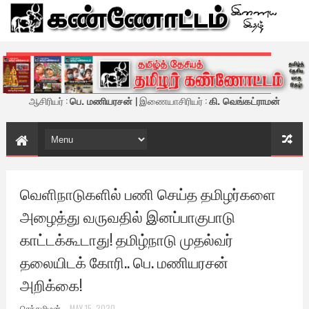
கண்ணோட்டம் - இணைய இதழ்
ஆசிரியர் :
பெ. மணியரசன்
| இணையாசிரியர் :
கி. வெங்கட்ராமன்
வெளிநாடுகளில் பணி செய்த தமிழர்களை
அழைத்து வருவதில் இனப்பாகுபாடு
காட்டக்கூடாது! தமிழ்நாடு முதல்வர்
தலையிடக் கோரி.. பெ. மணியரசன்
அறிக்கை!
செந்தமிழன்
MAY 15, 2020