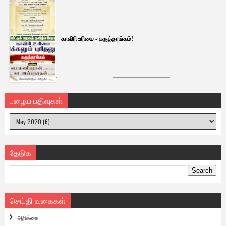
...
காவிரி உரிமை - கருத்தரங்கம்!
...
பழைய பதிவுகள்
தேடுக
செய்தி வகைகள்
அறிக்கை