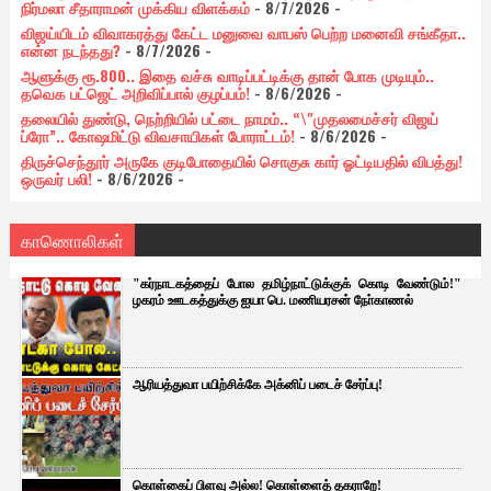
நிர்மலா சீதாராமன் முக்கிய விளக்கம்
- 8/7/2026
-
விஜய்யிடம் விவாகரத்து கேட்ட மனுவை வாபஸ் பெற்ற மனைவி சங்கீதா..
என்ன நடந்தது?
- 8/7/2026
-
ஆளுக்கு ரூ.800.. இதை வச்சு வாடிப்பட்டிக்கு தான் போக முடியும்..
தவெக பட்ஜெட் அறிவிப்பால் குழப்பம்!
- 8/6/2026
-
தலையில் துண்டு, நெற்றியில் பட்டை நாமம்.. “\"முதலமைச்சர் விஜய்
ப்ரோ”.. கோஷமிட்டு விவசாயிகள் போராட்டம்!
- 8/6/2026
-
திருச்செந்தூர் அருகே குடிபோதையில் சொகுசு கார் ஓட்டியதில் விபத்து!
ஒருவர் பலி!
- 8/6/2026
-
காணொலிகள்
"கர்நாடகத்தைப் போல தமிழ்நாட்டுக்குக் கொடி வேண்டும்!"
ழகரம் ஊடகத்துக்கு ஐயா பெ. மணியரசன் நோ்காணல்
ஆரியத்துவா பயிற்சிக்கே அக்னிப் படைச் சேர்ப்பு!
கொள்கைப் பிளவு அல்ல! கொள்ளைத் தகராறே!