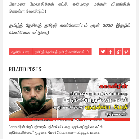
பிராமண மேலாதிக்கக் கட்சி என்பதை மக்கள் விளங்கிக்
கொள்ள வேண்டும்!
தமிழ்த் தேசியத் தமிழர் கண்ணோட்டம் சூன் 2020 இதழில்
வெளியான கட்டுரை)
ஆசிரியவுரை
தமிழ்த் தேசியத் தமிழர் கண்ணோட்டம்
RELATED POSTS
“காசுமீரின் சிறப்பதிகாரம் பறிக்கப்பட்டதை பரூக் அப்துல்லா கட்சி
எதிர்க்கவில்லை” ரூகுல்லா மேதி நேர்காணல் - பட்டியூர்ப் பாவலர்