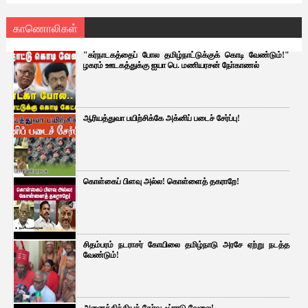
காணொலிகள்
"கர்நாடகத்தைப் போல தமிழ்நாட்டுக்குக் கொடி வேண்டும்!"
ழகரம் ஊடகத்துக்கு ஐயா பெ. மணியரசன் நோ்காணல்
ஆரியத்துவா பயிற்சிக்கே அக்னிப் படைச் சேர்ப்பு!
கொள்கைப் பிளவு அல்ல! கொள்ளைத் தகராறே!
சிதம்பரம் நடராசர் கோயிலை தமிழ்நாடு அரசே ஏற்று நடத்த
வேண்டும்!
அனைத்திந்தியத் தேர்வு ஃப்ராடு வேலை!