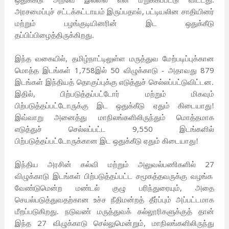
ஒதுக்கீடு அறவே இல்லை என மறுக்கப்பட்டு விட்டது.
,
அரசமைப்புச் சட்டக்கட்டாயம் இருப்பதால்
பட்டியலின சாதியினர்
மற்றும் பழங்குடியினரின் இட ஒதுக்கீடு
தப்பிப்பிழைத்திருக்கிறது.
,
இந்த வகையில்
தமிழ்நாட்டிலுள்ள மருத்துவ மேற்படிப்புக்கான
1,758
50
879
மொத்த இடங்கள்
இல்
விழுக்காடு - அதாவது
இடங்கள் இந்தியத் தொகுப்புக்கு எடுத்துச் செல்லப்பட்டுவிட்டன.
,
இதில்
பிற்படுத்தப்பட்டோர் மற்றும் மிகவும்
பிற்படுத்தப்பட்டோருக்கு இட ஒதுக்கீடு ஏதும் கிடையாது!
இவ்வாறு அனைத்து மாநிலங்களிலிருந்தும் மொத்தமாக
9,550
எடுத்துச் செல்லப்பட்ட
இடங்களில்
பிற்படுத்தப்பட்டோருக்கான இட ஒதுக்கீடு ஏதும் கிடையாது!
27
இந்திய அரசின் கல்வி மற்றும் அலுவல்பணிகளில்
விழுக்காடு இடங்கள் பிற்படுத்தப்பட்ட சமூகத்தவருக்கு வழங்க
,
வேண்டுமென்ற மண்டல் குழு பரிந்துரையும்
அதை
செயல்படுத்துவதற்கான உச்ச நீதிமன்றத் தீர்ப்பும் அப்பட்டமாக
மீறப்படுகிறது. நடுவண் மருத்துவக் கல்லூரிகளுக்குத்
தான்
27
,
இந்த
விழுக்காடு செல்லுமென்றும்
மாநிலங்களிலிருந்து