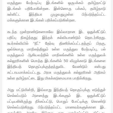
மருத்துவ மேற்படிப்பு இடங்களில் ஒருபக்கம் தமிழ்நாட்டு
,
இடங்கள் பறிபோகின்றன. இன்னொரு பக்கம்
தமிழ்நாடு
உள்ளிட்ட இந்தியா முழுவதுமுள்ள பிற்படுத்தப்பட்ட
மக்களுக்கான இடங்கள் பறிக்கப்படுகின்றன.
கடந்த மூன்றாண்டுகளாகவே இவ்வாறான இட ஒதுக்கீட்டுப்
;
பறிப்பு நிகழ்ந்தது
இந்தக் கல்வியாண்டும் தொடர்கிறது.
“
”
,
உயர்கல்வியில்
நீட்
தேர்வு திணிக்கப்பட்டதற்குப் பிறகு
,
ஒவ்வொரு மாநிலத்திலும் உள்ள மருத்துவ மேற்படிப்பு
பல்
மருத்துவம் ஆகியவற்றில் மாநிலங்களில் உள்ள மருத்துவக்
50
கல்லூரிகளின் மொத்த இடங்களில்
விழுக்காடு இடங்களை
இந்தியத் தொகுப்புக்குத்தந்துவிட வேண்டும் என்பது
கட்டாயமாக்கப்பட்டது. அரசு மருத்துவக் கல்லூரிகள் அதிகம்
உள்ள தமிழ்நாட்டை இது மிகக்கடுமையாக பாதிக்கிறது.
,
அது மட்டுமின்றி
இவ்வாறு இந்தியத் தொகுப்புக்கு எடுத்துச்
செல்லப்படும் அனைத்து இடங்களும் இட ஒதுக்கீட்டுப்
,
பட்டியலிலிருந்து நீக்கப்பட்டு
பொதுப் போட்டிக்கு கொண்டு
செல்லப்படுகிறது. பிற்படுத்தப்பட்ட மாணவர்களுக்கான இட