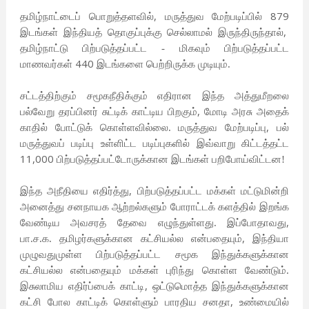
,
879
தமிழ்நாட்டைப் பொறுத்தளவில்
மருத்துவ மேற்படிப்பில்
,
இடங்கள் இந்தியத் தொகுப்புக்கு செல்லாமல் இருந்திருந்தால்
தமிழ்நாட்டு பிற்படுத்தப்பட்ட - மிகவும் பிற்படுத்தப்பட்ட
440
மாணவர்கள்
இடங்களை பெற்றிருக்க முடியும்.
சட்டத்திற்கும் சமூகநீதிக்கும் எதிரான இந்த அத்துமீறலை
,
பல்வேறு தரப்பினர் சுட்டிக் காட்டிய பிறகும்
மோடி அரசு அதைக்
,
காதில் போட்டுக் கொள்ளவில்லை. மருத்துவ மேற்படிப்பு
பல்
மருத்துவப் படிப்பு உள்ளிட்ட படிப்புகளில் இவ்வாறு கிட்டத்தட்ட
11,000
பிற்படுத்தப்பட்டோருக்கான இடங்கள் பறிபோய்விட்டன!
,
இந்த அநீதியை எதிர்த்து
பிற்படுத்தப்பட்ட மக்கள் மட்டுமின்றி
அனைத்து சனநாயக ஆற்றல்களும் போராட்டக் களத்தில் இறங்க
,
வேண்டிய அவசரத் தேவை எழுந்துள்ளது. இப்போதாவது
,
பா.ச.க. தமிழர்களுக்கான கட்சியல்ல என்பதையும்
இந்தியா
முழுவதுமுள்ள பிற்படுத்தப்பட்ட சமூக இந்துக்களுக்கான
கட்சியல்ல என்பதையும் மக்கள் புரிந்து கொள்ள வேண்டும்.
,
இசுலாமிய எதிர்ப்பைக் காட்டி
ஒட்டுமொத்த இந்துக்களுக்கான
,
கட்சி போல காட்டிக் கொள்ளும் பாரதிய சனதா
உண்மையில்