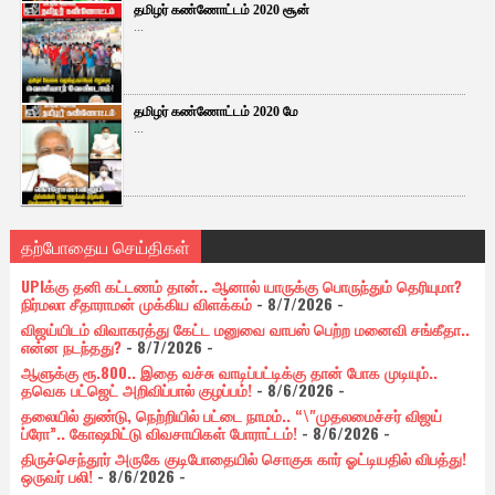
தமிழர் கண்ணோட்டம் 2020 சூன்
...
தமிழர் கண்ணோட்டம் 2020 மே
...
தற்போதைய செய்திகள்
UPIக்கு தனி கட்டணம் தான்.. ஆனால் யாருக்கு பொருந்தும் தெரியுமா?
நிர்மலா சீதாராமன் முக்கிய விளக்கம்
- 8/7/2026
-
விஜய்யிடம் விவாகரத்து கேட்ட மனுவை வாபஸ் பெற்ற மனைவி சங்கீதா..
என்ன நடந்தது?
- 8/7/2026
-
ஆளுக்கு ரூ.800.. இதை வச்சு வாடிப்பட்டிக்கு தான் போக முடியும்..
தவெக பட்ஜெட் அறிவிப்பால் குழப்பம்!
- 8/6/2026
-
தலையில் துண்டு, நெற்றியில் பட்டை நாமம்.. “\"முதலமைச்சர் விஜய்
ப்ரோ”.. கோஷமிட்டு விவசாயிகள் போராட்டம்!
- 8/6/2026
-
திருச்செந்தூர் அருகே குடிபோதையில் சொகுசு கார் ஓட்டியதில் விபத்து!
ஒருவர் பலி!
- 8/6/2026
-