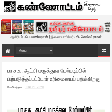
கண்ணோட்டம் - இணைய இதழ்
ஆசிரியர் :
பெ. மணியரசன்
| இணையாசிரியர் :
கி. வெங்கட்ராமன்
பா.ச.க. ஆட்சி மருத்துவ மேற்படிப்பில்
பிற்படுத்தப்பட்டோர் உரிமையைப் பறிக்கிறது
கோவேந்தன்
JUNE 29, 2020