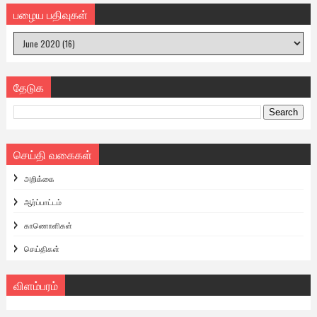
பழைய பதிவுகள்
தேடுக
செய்தி வகைகள்
அறிக்கை
ஆர்ப்பாட்டம்
காணொளிகள்
செய்திகள்
விளம்பரம்