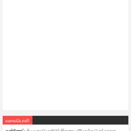
வலையொளி
கண்ணோட்டம்
- வலையொளியில் இணைய கீழே உள்ள பொத்தானை