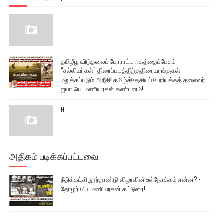
தமிழீழ விடுதலைப் போராட்ட ஈகத்தைப்பேசும்
“சல்லியர்கள்” திரைப்படத்திற்குதிரையரங்குகள்
மறுக்கப்படும் அநீதி! தமிழ்த்தேசியப் பேரியக்கத் தலைவர்
ஐயா பெ. மணியரசன் கண்டனம்!
H
அதிகம் படிக்கப்பட்டவை
நீதிக்கட்சி நூற்றாண்டு விழாவின் உள்நோக்கம் என்ன? -
தோழர் பெ. மணியரசன் கட்டுரை!