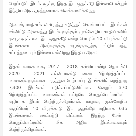
பெறப்படும் இடங்களுக்கு இந்த இட ஒதுக்கீடு இல்லையென்றும்
இந்திய அரசு தடித்தனமாக விளக்கமளிக்கிறது.
,
ஆனால்
மாநிலங்களிலிருந்து எடுத்துக் கொள்ளப்பட்ட இடங்கள்
உள்ளிட்டு அனைத்து இடங்களுக்கும் முன்னேறிய சாதியினரில்
10
ஏழைகளுக்கான இட ஒதுக்கீடு என்ற பெயரில்
விழுக்காட்டு
இடங்களை - அவர்களுக்கு வழங்குவதற்கு மட்டும் எந்த
சட்டத்தடையும் இல்லை என்கிறது இந்திய அரசு!
, 2017 - 2018
இதன் காரணமாக
கல்வியாண்டு தொடங்கி
2020 - 2021
கல்வியாண்டு வரை பிற்படுத்தப்பட்ட
மாணவர்களுக்கான மருத்துவ மேற்படிப்பு இடங்களில் ஏறத்தாழ
7,300
370
இடங்கள் பறிக்கப்பட்டுவிட்டன. வெறும்
பிற்படுத்தப்பட்ட மாணவர்கள் மட்டுமே பொதுப்போட்டியின்
,
வழியாக இடம் பெற்றிருக்கிறார்கள். மாறாக
முன்னேறிய
10
635
வகுப்பினர்
விழுக்காடு இட ஒதுக்கீடு வழியாக
இடங்களைக் கைப்பற்றி விட்டனர். இதற்கு மேல்
பொதுப்போட்டியில் மிக அதிக இடங்களையும்
பெற்றிருக்கிறார்கள்.