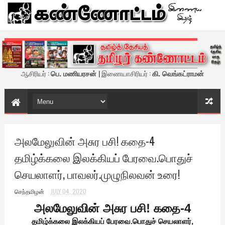
கண்ணோட்டம் - இணைய இதழ்
ஆசிரியர் :
பெ. மணியரசன்
| இணையாசிரியர் :
கி. வெங்கட்ராமன்
அலமேலுவின் அசுர பசி! கதை-4
தமிழ்க்கலை இலக்கியப் பேரவை.பொதுச்
செயலாளர், பாவலர்.முழுநிலவன் உரை!
செந்தமிழன்
JULY 04, 2020
அலமேலுவின் அசுர பசி! கதை-4
தமிழ்க்கலை இலக்கியப் பேரவை.
பொதுச் செயலாளர்,