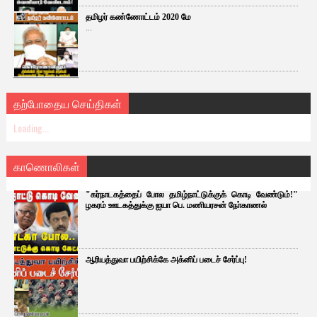
தமிழர் கண்ணோட்டம் 2020 மே
...
தற்போதைய செய்திகள்
Loading...
காணொலிகள்
"கர்நாடகத்தைப் போல தமிழ்நாட்டுக்குக் கொடி வேண்டும்!"
ழகரம் ஊடகத்துக்கு ஐயா பெ. மணியரசன் நோ்காணல்
ஆரியத்துவா பயிற்சிக்கே அக்னிப் படைச் சேர்ப்பு!