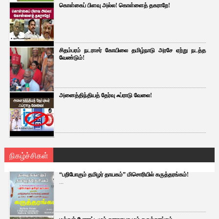
கொள்கைப் பிளவு அல்ல! கொள்ளைத் தகராறே!
சிதம்பரம் நடராசர் கோயிலை தமிழ்நாடு அரசே ஏற்று நடத்த
வேண்டும்!
அனைத்திந்தியத் தேர்வு ஃப்ராடு வேலை!
நிகழ்ச்சிகள்
“பறிபோகும் தமிழர் தாயகம்” மிசொரியில் கருத்தரங்கம்!
...