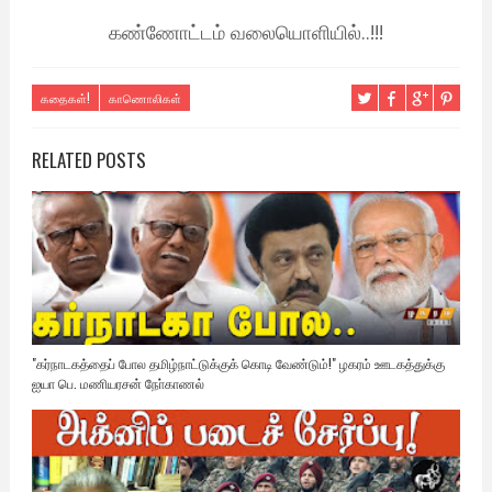
கண்ணோட்டம் வலையொளியில்..!!!
கதைகள்!
காணொலிகள்
RELATED POSTS
"கர்நாடகத்தைப் போல தமிழ்நாட்டுக்குக் கொடி வேண்டும்!" ழகரம் ஊடகத்துக்கு
ஐயா பெ. மணியரசன் நோ்காணல்