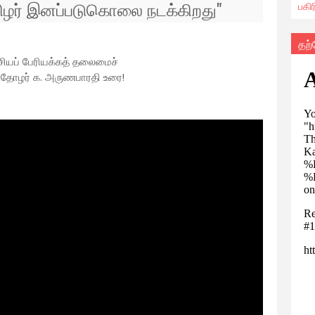
தமிழர் இனப்படுகொலை நடக்கிறது"
பகி
தற
ேசியப் பேரியக்கத் தலைமைச்
 தோழர் க. அருணபாரதி உரை!