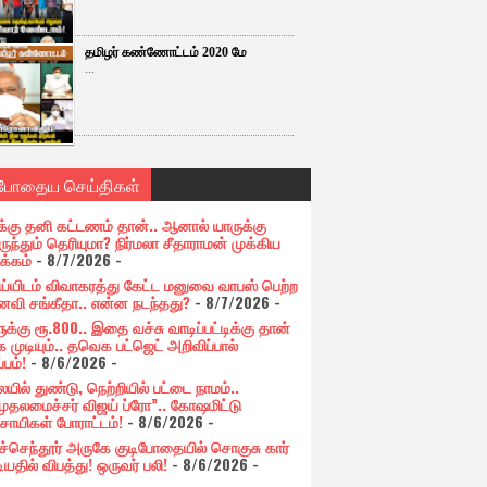
தமிழர் கண்ணோட்டம் 2020 மே
...
்போதைய செய்திகள்
க்கு தனி கட்டணம் தான்.. ஆனால் யாருக்கு
ுந்தும் தெரியுமா? நிர்மலா சீதாராமன் முக்கிய
க்கம்
- 8/7/2026
-
ய்யிடம் விவாகரத்து கேட்ட மனுவை வாபஸ் பெற்ற
வி சங்கீதா.. என்ன நடந்தது?
- 8/7/2026
-
க்கு ரூ.800.. இதை வச்சு வாடிப்பட்டிக்கு தான்
 முடியும்.. தவெக பட்ஜெட் அறிவிப்பால்
்பம்!
- 8/6/2026
-
யில் துண்டு, நெற்றியில் பட்டை நாமம்..
முதலமைச்சர் விஜய் ப்ரோ”.. கோஷமிட்டு
சாயிகள் போராட்டம்!
- 8/6/2026
-
ுச்செந்தூர் அருகே குடிபோதையில் சொகுசு கார்
ியதில் விபத்து! ஒருவர் பலி!
- 8/6/2026
-