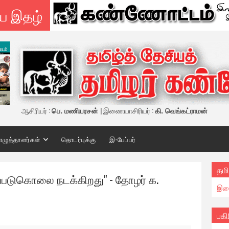
ய இதழ்
ஆசிரியர் :
பெ. மணியரசன்
| இணையாசிரியர் :
கி. வெங்கட்ராமன்
எழுத்தாளர்கள்
தொடர்புக்கு
இ-பேப்பர்
தமி
னப்படுகொலை நடக்கிறது" - தோழர் க.
இண
பகி