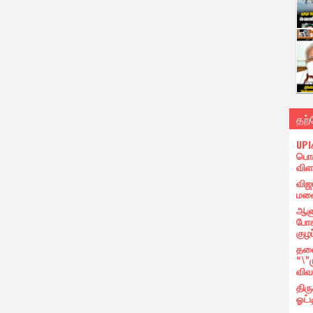
தற
UPI
பொர
விள
விஜ
மனை
ஆளு
போக
குழப
தலை
“\"
விவ
திர
ஓட்ட