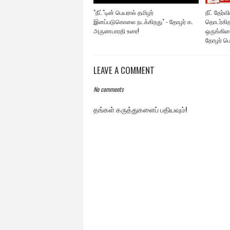
"நீட்"டின் பெயரால் தமிழர்
நீட் தேர்வி
இனப்படுகொலை நடக்கிறது" - தோழர் க.
தொடர்கிறத
அருணபாரதி உரை!
ஒருங்கிண
தோழர் பெ
LEAVE A COMMENT
No comments
தங்கள் கருத்துகளைப் பதியவும்!