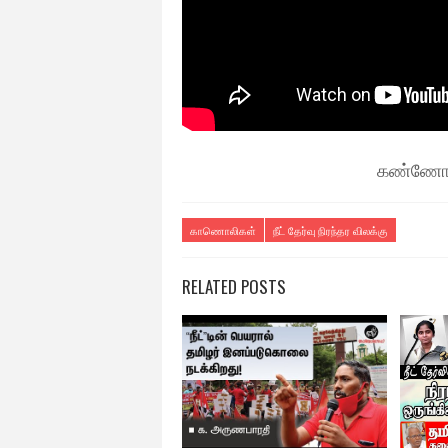
கண்ணோட்
காணொலிகள்
நீட் தேர்வு நிரந்தர விலக்கு
RELATED POSTS