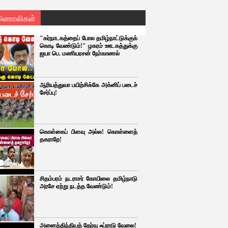
ணொலிகள்
"கர்நாடகத்தைப் போல தமிழ்நாட்டுக்குக்
கொடி வேண்டும்!" ழகரம் ஊடகத்துக்கு
ஐயா பெ. மணியரசன் நோ்காணல்
ஆரியத்துவா பயிற்சிக்கே அக்னிப் படைச்
சேர்ப்பு!
கொள்கைப் பிளவு அல்ல! கொள்ளைத்
தகராறே!
சிதம்பரம் நடராசர் கோயிலை தமிழ்நாடு
அரசே ஏற்று நடத்த வேண்டும்!
அனைத்திந்தியத் தேர்வு ஃப்ராடு வேலை!