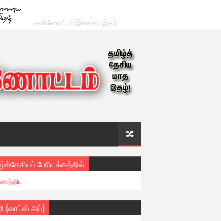
கண்ணோட்டம் இணைய இதழ்
ழ்த்தேசியப் பேரியக்கத்தில்
ைந்திட
ரி (வாட்ஸ் அப்)