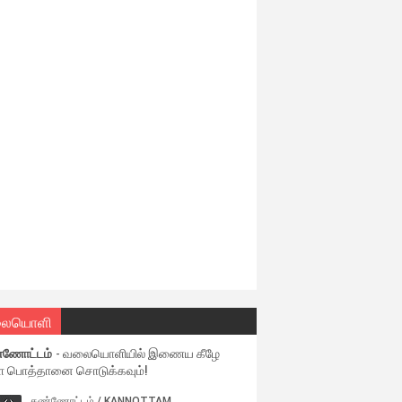
ையொளி
்ணோட்டம்
- வலையொளியில் இணைய கீழே
ள பொத்தானை சொடுக்கவும்!