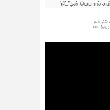
"நீட்"டின் பெயரால் 
தமிழ்த்த
செயற்குழு