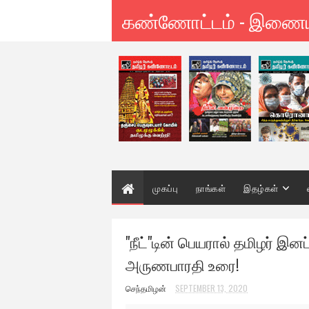
கண்ணோட்டம் - இணை
முகப்பு
நாங்கள்
இதழ்கள்
"நீட்"டின் பெயரால் தமிழர் இ
அருணபாரதி உரை!
செந்தமிழன்
SEPTEMBER 13, 2020