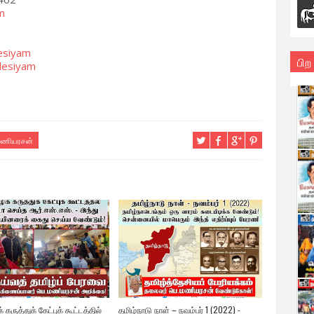
m
m
esiyam
பிற
desiyam
மணியரசன்
 கருத்துக் கேட்புக் கூட்டத்தில்
தமிழ்நாடு நாள் – நவம்பர் 1 (2022) -