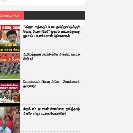
ணொலிகள்
"கர்நாடகத்தைப் போல தமிழ்நாட்டுக்குக்
கொடி வேண்டும்!" ழகரம் ஊடகத்துக்கு
ஐயா பெ. மணியரசன் நோ்காணல்
ஆரியத்துவா பயிற்சிக்கே அக்னிப் படைச்
சேர்ப்பு!
கொள்கைப் பிளவு அல்ல! கொள்ளைத்
தகராறே!
சிதம்பரம் நடராசர் கோயிலை தமிழ்நாடு
அரசே ஏற்று நடத்த வேண்டும்!