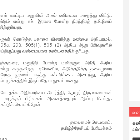
ள் காட்டிய மனுவின் அசல் வரிகளை மறைத்து விட்டு,
ும் என்று எச். இராசா போன்ற நிரந்திரத் தமிழினப்
ற்குரியது.
ஒருவர் கொடுத்த புகாரை விசாரித்து உண்மை அறியாமல்,
295a, 298, 505(1), 505 (2) ஆகிய ஆறு பிரிவுகளில்
ெய்திருப்பது வன்மையான கண்டனத்திற்குரியது.
பொறுத்தவரை, மனுநீதி போன்ற மனிதகுல அநீதி ஆரிய
ன்று கருதுகிறது. ஏனெனில், அடுத்தடுத்த தலைமுறை
ிரோத நூலைப் படித்து எச்சரிக்கை அடைந்து, ஆரிய
் புழக்கத்தில் இருப்பதே பாதுகாப்பானது.
னியே தக்க அதிகாரியை அமர்த்தி, தோழர் திருமாவளவன்
ள்ள வழக்குப் பிரிவுகள் அனைத்தையும் ஆய்வு செய்து,
ேட்டுக் கொள்கிறேன்.
வல
தலைமைச் செயலகம்,
கண
தமிழ்த்தேசியப் பேரியக்கம்
உள்
9462