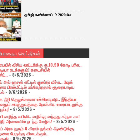
தமிழர் கண்ணோட்டம் 2020 மே
...
்போதைய செய்திகள்
பையில் வீசிய லாட்டரிக்கு ரூ.10.90 கோடி பரிசு..
படியா நடக்கனும்! கடைசியில்
ஸ்ட்..
- 8/6/2026
-
் அல் ஹசன் வீட்டில் குண்டு வீச்சு.. ஷேக்
னா பிரஸ்மீட்டில் பங்கேற்றதால் சூறையாடிய
பல்
- 8/6/2026
-
க நீதி தெலுங்கானா உச்சிமாநாடு.. இந்தியா
ுவதும் சமத்துவத்தை நோக்கிய உரையாடலுக்கு
ப்பு!
- 8/5/2026
-
்பி வழிந்த கபினி.. வழிக்கு வந்தது கர்நாடகா!
்டூர் அணையில் நடந்த மேஜிக்!
- 8/5/2026
-
ய் அரசு தரும் 8 கிராம் தங்கம் ஆண்டுக்கு
தனை பேருக்கு கிடைக்கும்..
ோடிங்
- 8/5/2026
-