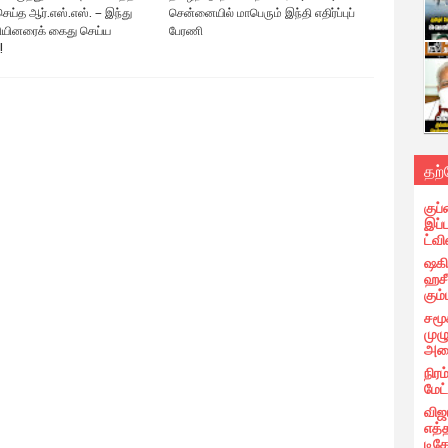
ெய்த ஆர்.எஸ்.எஸ். – இந்து
சென்னையில் மாபெரும் இந்தி எதிர்ப்புப்
யினரைக் கைது செய்ய
பேரணி
!
தற
குப்
இப்
ட்வி
ஷகிப
ஹசீ
கும்
சமூ
முழ
அழை
நிரம
மேட
விஜ
எத்
டிக