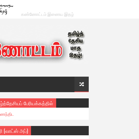
கண்ணோட்டம் இணைய இதழ்
ழ்த்தேசியப் பேரியக்கத்தில்
ைந்திட
ரி (வாட்ஸ் அப்)