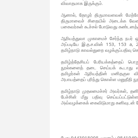
விவாதமாக இருக்கும்.
ஆனால், தோழர் திருமாவளவன் மேற்கோ
திருமாவைச் சிறையில் அடைக்க வேண்ட
பகைவர்கள் கூச்சல் போடுவது கண்டனத்தி
ஆரியத்துவா முகாமைச் சேர்ந்த நபர் 
அப்படியே இ.த.ச.வின் 153, 153 a, 
தமிழ்நாடு காவல்துறை வழக்குப்பதிவு ச
தமிழ்த்தேசியப் பேரியக்கத்தைப் 
நூல்களைத் தடை செய்யக் கூடாது எ
தமிழர்கள் ஆரியத்தின் மனிதகுல வ
அபாயத்தைப் புரிந்து கொள்ள மனுநீதி நூல
தமிழ்நாடு முதலமைச்சர் அவர்கள், த
பேச்சின் மீது பதிவு செய்யப்பட்டு
அவ்வழக்கைக் கைவிடுமாறு கனிவுடன் க
பேச: 9443918095, புலனம் : 984194