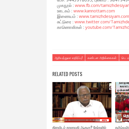
முகநூல் :
www.fb.com/tamizhdesiya
ஊடகம் :
www.kannottam.com
இணையம் :
www.tamizhdesiyam.co
சுட்டுரை :
www.twitter.com/Tamizhd
காணொலிகள் :
youtube.com/Tamizh
ஆரியத்துவா எதிர்ப்பு!
கண்டன அறிக்கைகள்
பெ. 
RELATED POSTS
திராவிடம் காலாவதி ஆகுமா? தேர்தலில்
தமிழ்வழிக்