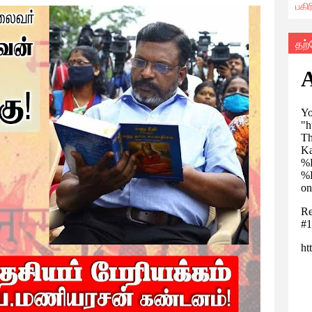
பகி
தற