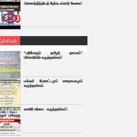
அனைத்திந்தியத் தேர்வு ஃப்ராடு வேலை!
ழ்ச்சிகள்
“பறிபோகும் தமிழர் தாயகம்”
மிசொரியில் கருத்தரங்கம்!
...
மக்கள் போராட்டமும் சனநாயகமும்
கருத்தரங்கம்
...
காவிரி உரிமை - கருத்தரங்கம்!
...