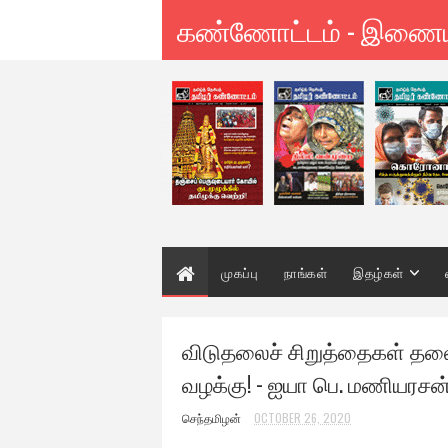
கண்ணோட்டம் - இணை
முகப்பு
நாங்கள்
இதழ்கள்
விடுதலைச் சிறுத்தைகள் தல
வழக்கு! - ஐயா பெ. மணியரசன
செந்தமிழன்
OCTOBER 26, 2020