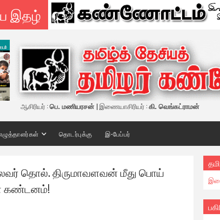
ய இதழ்
ஆசிரியர் :
பெ. மணியரசன்
| இணையாசிரியர் :
கி. வெங்கட்ராமன்
எழுத்தாளர்கள்
தொடர்புக்கு
இ-பேப்பர்
தமி
ைவர் தொல். திருமாவளவன் மீது பொய்
இண
் கண்டனம்!
பகி