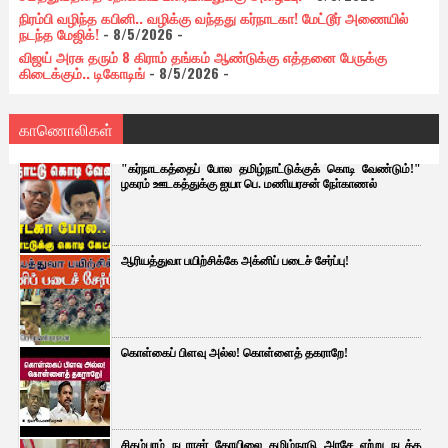
நிரம்பி வழிந்த கபினி.. வழிக்கு வந்தது கர்நாடகா! மேட்டூர் அணையில்
நடந்த மேஜிக்!
- 8/5/2026
-
விஜய் அரசு தரும் 8 கிராம் தங்கம் ஆண்டுக்கு எத்தனை பேருக்கு
கிடைக்கும்.. டிகோடிங்
- 8/5/2026
-
காணொலிகள்
"கர்நாடகத்தைப் போல தமிழ்நாட்டுக்குக் கொடி வேண்டும்!"
ழகரம் ஊடகத்துக்கு ஐயா பெ. மணியரசன் நோ்காணல்
ஆரியத்துவா பயிற்சிக்கே அக்னிப் படைச் சேர்ப்பு!
கொள்கைப் பிளவு அல்ல! கொள்ளைத் தகராறே!
சிதம்பரம் நடராசர் கோயிலை தமிழ்நாடு அரசே ஏற்று நடத்த