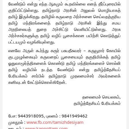
வேண்டும் என்று எந்த ஆகமும் கூறவில்லை எனத் தீர்ப்புரையில் 
குறிப்பிட்டுள்ளது. தமிழ்நாடு அரசின் அலுவல் மொழியாகத் 
தமிழ் இருக்கிறது. தமிழில் கருவறை அர்ச்சனை செய்வதற்குரிய 
தமிழ் மந்திரங்களைத் தமிழ்நாடு அரசின் இந்து சமய 
அறநிலையத் துறை அச்சிட்டு வெளியிட்டுள்ளது. அரசு 
அர்ச்சகர்களுக்கு தமிழ் வழிப் பூசைக்கான பயிற்சி கொடுத்துப் 
பட்டயமும் வழங்கியுள்ளது. 
எனவே அருள் கூர்ந்து கரூர் பசுபதீசுவரர் – கருவூரார் கோயில் 
குடமுழுக்கையும் கருவறைப் பூசையையும் தகுதிமிக்கத் தமிழ் 
ஓதுவாமூர்த்திகளைக் கொண்டு தமிழ் மந்திரங்களைச் சொல்லி 
தமிழ் வழியில் நடத்த வேண்டும் என்று தமிழ்த்தேசியப் 
பேரியக்கம் சார்பில் தமிழ்நாடு முதலமைச்சர் அவர்களைக் 
கனிவுடன் கேட்டுக்கொள்கிறேன். 
தலைமைச் செயலகம்,
தமிழ்த்தேசியப் பேரியக்கம்
பேச: 9443918095, புலனம் : 9841949462
முகநூல் : 
www.fb.com/tamizhdesiyam
ஊடகம் : 
www.kannottam.com