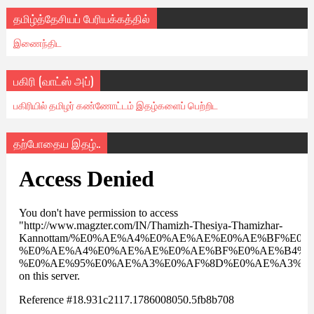
தமிழ்த்தேசியப் பேரியக்கத்தில்
இணைந்திட
பகிரி (வாட்ஸ் அப்)
பகிரியில் தமிழர் கண்ணோட்டம் இதழ்களைப் பெற்றிட
தற்போதைய இதழ்..