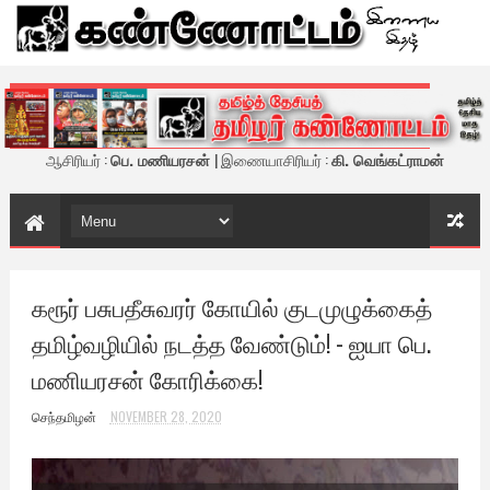
கண்ணோட்டம் - இணைய இதழ்
ஆசிரியர் :
பெ. மணியரசன்
| இணையாசிரியர் :
கி. வெங்கட்ராமன்
கரூர் பசுபதீசுவரர் கோயில் குடமுழுக்கைத்
தமிழ்வழியில் நடத்த வேண்டும்! - ஐயா பெ.
மணியரசன் கோரிக்கை!
செந்தமிழன்
NOVEMBER 28, 2020