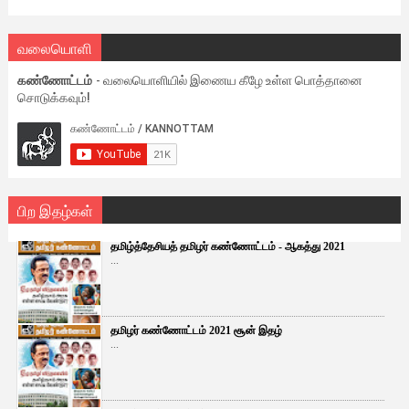
வலையொளி
கண்ணோட்டம்
- வலையொளியில் இணைய கீழே உள்ள பொத்தானை
சொடுக்கவும்!
பிற இதழ்கள்
தமிழ்த்தேசியத் தமிழர் கண்ணோட்டம் - ஆகத்து 2021
...
தமிழர் கண்ணோட்டம் 2021 சூன் இதழ்
...