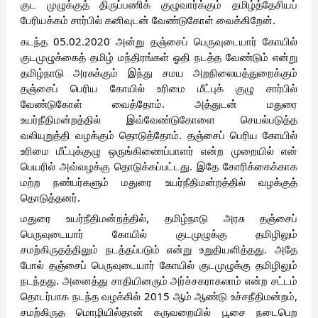
குட முழுக்குத் திருப்பணிக் குழுவார்க்கும் தமிழ்த்தேசியப் 
பேரியக்கம் சார்பில் கனிவுடன் வேண்டுகோள் வைக்கிறேன்.
கடந்த 05.02.2020 அன்று தஞ்சைப் பெருவுடையார் கோயில் 
குடமுழுக்கைத் தமிழ் மந்திரங்கள் ஓதி நடத்த வேண்டும் என்று 
தமிழ்நாடு அரசுக்கும் இந்து சமய அறநிலையத்துறைக்கும் 
தஞ்சைப் பெரிய கோயில் உரிமை மீட்புக் குழு சார்பில் 
வேண்டுகோள் வைத்தோம். அத்துடன் மதுரை 
உயர்நீதிமன்றத்தில் இவ்வேண்டுகோளை செயல்படுத்த 
வலியுறுத்தி வழக்கும் தொடுத்தோம். தஞ்சைப் பெரிய கோயில் 
உரிமை மீட்புக்குழு ஒருங்கிணைப்பாளர் என்ற முறையில் என் 
பெயரில் அவ்வழக்கு தொடுக்கப்பட்டது. இதே கோரிக்கைக்காக 
மற்ற நண்பர்களும் மதுரை உயர்நீதிமன்றத்தில் வழக்குத் 
தொடுத்தனர்.
மதுரை உயர்நீதிமன்றத்தில், தமிழ்நாடு அரசு தஞ்சைப் 
பெருவுடையார் கோயில் குடமுழுக்கு தமிழிலும் 
சமற்கிருதத்திலும் நடத்தப்படும் என்று உறுதியளித்தது. அதே 
போல் தஞ்சைப் பெருவுடையார் கோயில் குடமுழுக்கு தமிழிலும் 
நடந்தது. அனைத்து சாதியினரும் அர்ச்சகராகலாம் என்ற சட்டம் 
தொடர்பாக நடந்த வழக்கில் 2015 ஆம் ஆண்டு உச்சநீதிமன்றம், 
சமற்கிருத மொழியில்தான் கருவறையில் பூசை நடைபெற 