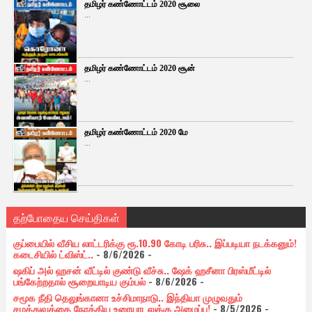
தமிழர் கண்ணோட்டம் 2020 சூலை
...
தமிழர் கண்ணோட்டம் 2020 சூன்
...
தமிழர் கண்ணோட்டம் 2020 மே
...
தற்போதைய செய்திகள்
குப்பையில் வீசிய லாட்டரிக்கு ரூ.10.90 கோடி பரிசு.. இப்படியா நடக்கனும்!
கடைசியில் ட்விஸ்ட்..
- 8/6/2026
-
ஷகிப் அல் ஹசன் வீட்டில் குண்டு வீச்சு.. ஷேக் ஹசீனா பிரஸ்மீட்டில்
பங்கேற்றதால் சூறையாடிய கும்பல்
- 8/6/2026
-
சமூக நீதி தெலுங்கானா உச்சிமாநாடு.. இந்தியா முழுவதும்
சமத்துவத்தை நோக்கிய உரையாடலுக்கு அழைப்பு!
- 8/5/2026
-