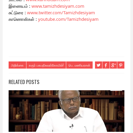
இணையம் : 
www.tamizhdesiyam.com
சுட்டுரை : 
www.twitter.com/Tamizhdesiyam
காணொலிகள் : 
youtube.com/Tamizhdesiyam
அறிக்கை
கரூர் பசுபதீசுவரர்கோயில்!
பெ. மணியரசன்
RELATED POSTS